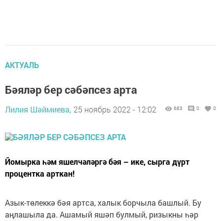
АКТУАЛЬ
Бәяләр бер сәбәпсез арта
Лилия Шәймиева,
25 ноябрь 2022 - 12:02
683
0
0
Йомырка һәм яшелчәләргә бәя – ике, сырга дүрт
процентка арткан!
Азык-төлеккә бәя артса, халык борчыла башлый. Бу
аңлашыла да. Ашамый яшәп булмый, ризыкны һәр