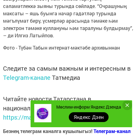
сәламәтлеккә зыяны турында сөйләде. “Очрашуның
максаты – яшь буынга начар гадәтләр турында
мәгълүмат бирү, үсмерләр арасында тәмәке һәм
электрон тәмәке куллануны һәм таралуны булдырмау”,
– ди Илгиз Латыйпов.
Фото - Түбән Табын интернат-мәктәбе архивыннан
Следите за самым важным и интересным в
Telegram-канале
Татмедиа
Читайте новости Татарстана в
национальном мессенджере MАХ:
Мөслим-информ Яндекс Дзенда
https://max.ru/tatmedia
Яндекс Дзен
Безнең телеграм каналга кушылыгыз!
Телеграм-канал