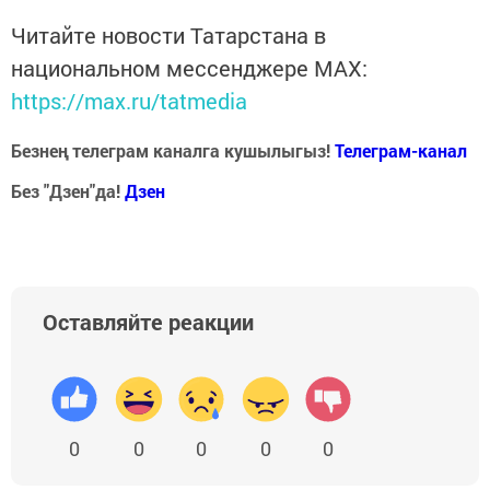
Читайте новости Татарстана в
национальном мессенджере MАХ:
https://max.ru/tatmedia
Безнең телеграм каналга кушылыгыз!
Телеграм-канал
Без "Дзен"да!
Д
зен
Оставляйте реакции
0
0
0
0
0