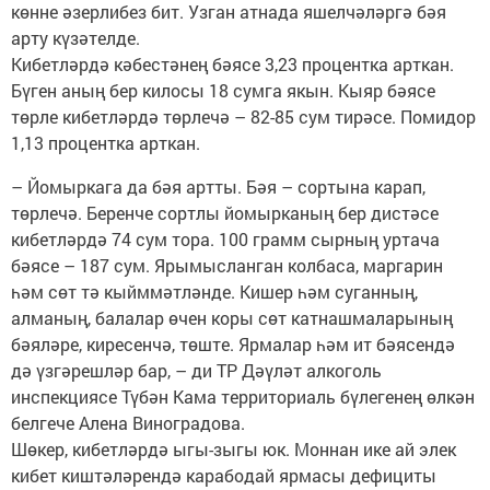
көнне әзерлибез бит. Узган атнада яшелчәләргә бәя
арту күзәтелде.
Кибетләрдә кәбестәнең бәясе 3,23 процентка арткан.
Бүген аның бер килосы 18 сумга якын. Кыяр бәясе
төрле кибетләрдә төрлечә – 82-85 сум тирәсе. Помидор
1,13 процентка арткан.
– Йомыркага да бәя артты. Бәя – сортына карап,
төрлечә. Беренче сортлы йомырканың бер дистәсе
кибетләрдә 74 сум тора. 100 грамм сырның уртача
бәясе – 187 сум. Ярымысланган колбаса, маргарин
һәм сөт тә кыйммәтләнде. Кишер һәм суганның,
алманың, балалар өчен коры сөт катнашмаларының
бәяләре, киресенчә, төште. Ярмалар һәм ит бәясендә
дә үзгәрешләр бар, – ди ТР Дәүләт алкоголь
инспекциясе Түбән Кама территориаль бүлегенең өлкән
белгече Алена Виноградова.
Шөкер, кибетләрдә ыгы-зыгы юк. Моннан ике ай элек
кибет киштәләрендә карабодай ярмасы дефициты