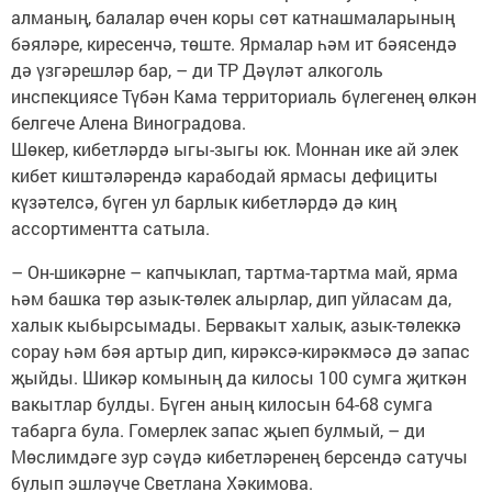
алманың, балалар өчен коры сөт катнашмаларының
бәяләре, киресенчә, төште. Ярмалар һәм ит бәясендә
дә үзгәрешләр бар, – ди ТР Дәүләт алкоголь
инспекциясе Түбән Кама территориаль бүлегенең өлкән
белгече Алена Виноградова.
Шөкер, кибетләрдә ыгы-зыгы юк. Моннан ике ай элек
кибет киштәләрендә карабодай ярмасы дефициты
күзәтелсә, бүген ул барлык кибетләрдә дә киң
ассортиментта сатыла.
– Он-шикәрне – капчыклап, тартма-тартма май, ярма
һәм башка төр азык-төлек алырлар, дип уйласам да,
халык кыбырсымады. Бервакыт халык, азык-төлеккә
сорау һәм бәя артыр дип, кирәксә-кирәкмәсә дә запас
җыйды. Шикәр комының да килосы 100 сумга җиткән
вакытлар булды. Бүген аның килосын 64-68 сумга
табарга була. Гомерлек запас җыеп булмый, – ди
Мөслимдәге зур сәүдә кибетләренең берсендә сатучы
булып эшләүче Светлана Хәкимова.