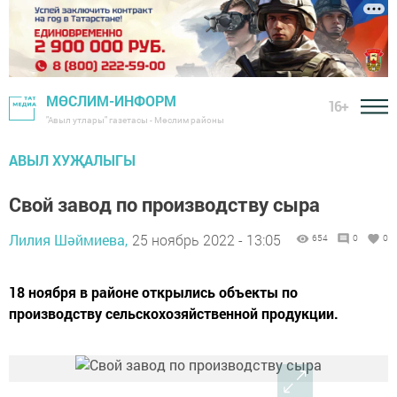
МӨСЛИМ-ИНФОРМ
16+
"Авыл утлары" газетасы - Мөслим районы
АВЫЛ ХУҖАЛЫГЫ
Свой завод по производству сыра
Лилия Шәймиева,
25 ноябрь 2022 - 13:05
654
0
0
18 ноября в районе открылись объекты по
производству сельскохозяйственной продукции.