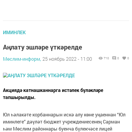
ИМИНЛЕК
Аңлату эшләре үткәрелде
Мөслим-информ,
25 ноябрь 2022 - 11:00
710
0
0
Акциядә катнашканнарга истәлек бүләкләре
тапшырылды.
Юл һәлакәте корбаннарын искә алу көне уңаеннан “Юл
иминлеге” дәүләт бюджет учреждениесенең Сарман
һәм Мөслим районнары буенча бүлекчәсе лицей