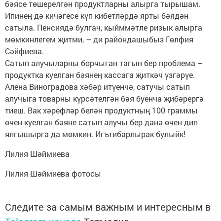
бәясе төшерелгән продуктларны алырга тырышам.
Ипинең дә кичәгесе күп кибетләрдә ярты бәядән
сатыла. Пенсиядә булгач, кыйммәтле ризык алырга
мөмкинлегем җитми, – ди райондашыбыз Гөлфия
Сәйфиева.
Сатып алучыларны борчыган тагын бер проблема –
продуктка куелган бәянең кассага җиткәч үзгәрүе.
Алена Виноградова хәбәр итүенчә, сатучы сатып
алучыга товарны күрсәтелгән бәя буенча җибәрергә
тиеш. Вак хәрефләр белән продуктның 100 граммы
өчен куелган бәяне сатып алучы бер данә өчен дип
ялгышырга да мөмкин. Игътибарлырак булыйк!
Лилия Шәймиева
Лилия Шәймиева фотосы
Следите за самым важным и интересным в