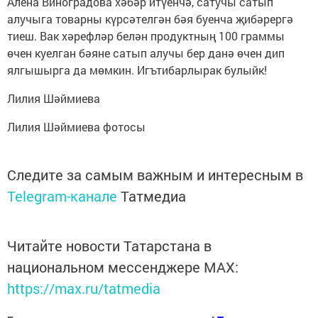
Алена Виноградова хәбәр итүенчә, сатучы сатып
алучыга товарны күрсәтелгән бәя буенча җибәрергә
тиеш. Вак хәрефләр белән продуктның 100 граммы
өчен куелган бәяне сатып алучы бер данә өчен дип
ялгышырга да мөмкин. Игътибарлырак булыйк!
Лилия Шәймиева
Лилия Шәймиева фотосы
Следите за самым важным и интересным в
Telegram-канале
Татмедиа
Читайте новости Татарстана в
национальном мессенджере MАХ:
https://max.ru/tatmedia