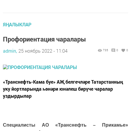
ЯҢАЛЫКЛАР
Профориентация чаралары
admin,
25 ноябрь 2022 - 11:04
735
0
0
«Транснефть-Кама буе» АҖ белгечләре Татарстанның
уку йортларында һөнәри юнәлеш бирүче чаралар
уздырдылар
Специалисты АО «Транснефть – Прикамье»