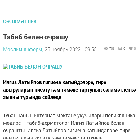
СӘЛАМӘТЛЕК
Табиб белән очрашу
Мөслим-информ,
25 ноябрь 2022 - 09:55
709
0
0
Илгиз Латыйпов гигиена кагыйдәләре, тире
авыруларын кисәтү һәм тәмәке тартуның сәламәтлеккә
зыяны турында сөйләде
Түбән Табын интернат-мәктәбе укучылары поликлиника
мөдире – табиб-дерматолог Илгиз Латыйпов белән
очрашты. Илгиз Латыйпов гигиена кагыйдәләре, тире
авыруларын кисәтү һәм тәмәке тартуның