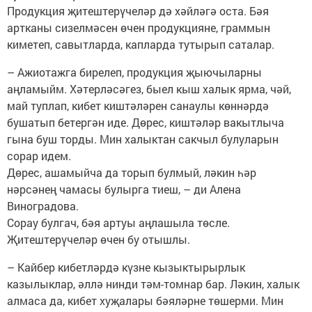
Продукция җитештерүчеләр дә хәйләгә оста. Бәя
артканы сизелмәсен өчен продукцияне, граммын
киметеп, савытларда, капларда тутырып саталар.
– Ажиотажга бирелеп, продукция җыючыларны
аңламыйм. Хәтерләсәгез, быел кыш халык ярма, чәй,
май туплап, кибет киштәләрен санаулы көннәрдә
бушатып бетергән иде. Дөрес, киштәләр вакытлыча
гына буш торды. Мин халыктан сакчыл булуларын
сорар идем.
Дөрес, ашамыйча да торып булмый, ләкин һәр
нәрсәнең чамасы булырга тиеш, – ди Алена
Виноградова.
Сорау булгач, бәя артуы аңлашыла төсле.
Җитештерүчеләр өчен бу отышлы.
– Кайбер кибетләрдә күзне кызыктырырлык
казылыклар, әллә нинди тәм-томнар бар. Ләкин, халык
алмаса да, кибет хуҗалары бәяләрне төшерми. Мин