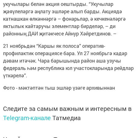
укучылары белән акция оештырды. “Укучылар
җәяүлеләргә аңлату эшләре алып барды. Акциядә
катнашкан өлкәннәргә – фонарьлар, ә кечкенәләргә
яктылык кайтаручы элементлар бирделәр, – ди
районның ДАИ җитәкчесе Айнур Хәйретдинов. –
21 ноябрьдән “Каршы як полоса” оператив-
профилактик операциясе бара. Ул 27 ноябрьгә кадәр
дәвам итәчәк. Чара барышында район аша узучы
федераль һәм республика юл участокларында рейдлар
үткәрелә”.
Фото - мәктәптән тыш эшләр үзәге архивыннан
Следите за самым важным и интересным в
Telegram-канале
Татмедиа