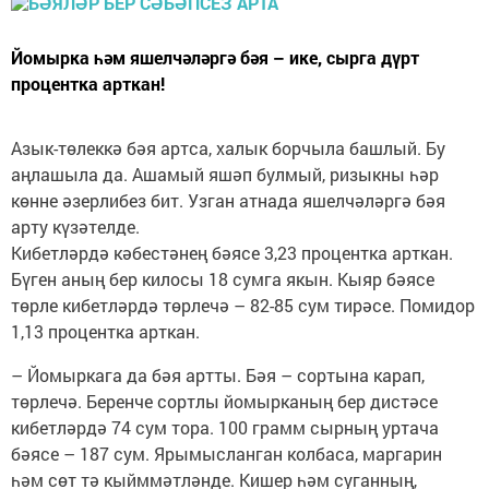
Йомырка һәм яшелчәләргә бәя – ике, сырга дүрт
процентка арткан!
Азык-төлеккә бәя артса, халык борчыла башлый. Бу
аңлашыла да. Ашамый яшәп булмый, ризыкны һәр
көнне әзерлибез бит. Узган атнада яшелчәләргә бәя
арту күзәтелде.
Кибетләрдә кәбестәнең бәясе 3,23 процентка арткан.
Бүген аның бер килосы 18 сумга якын. Кыяр бәясе
төрле кибетләрдә төрлечә – 82-85 сум тирәсе. Помидор
1,13 процентка арткан.
– Йомыркага да бәя артты. Бәя – сортына карап,
төрлечә. Беренче сортлы йомырканың бер дистәсе
кибетләрдә 74 сум тора. 100 грамм сырның уртача
бәясе – 187 сум. Ярымысланган колбаса, маргарин
һәм сөт тә кыйммәтләнде. Кишер һәм суганның,