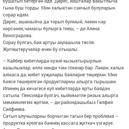
бушатып бетергән иде. Дөрес, киштәләр вакытлыча
гына буш торды. Мин халыктан сакчыл булуларын
сорар идем.
Дөрес, ашамыйча да торып булмый, ләкин һәр
нәрсәнең чамасы булырга тиеш, – ди Алена
Виноградова.
Сорау булгач, бәя артуы аңлашыла төсле.
Җитештерүчеләр өчен бу отышлы.
– Кайбер кибетләрдә күзне кызыктырырлык
казылыклар, әллә нинди тәм-томнар бар. Ләкин, халык
алмаса да, кибет хуҗалары бәяләрне төшерми. Мин
бәясе төшерелгән продуктларны алырга тырышам.
Ипинең дә кичәгесе күп кибетләрдә ярты бәядән
сатыла. Пенсиядә булгач, кыйммәтле ризык алырга
мөмкинлегем җитми, – ди райондашыбыз Гөлфия
Сәйфиева.
Сатып алучыларны борчыган тагын бер проблема –
продуктка куелган бәянең кассага җиткәч үзгәрүе.