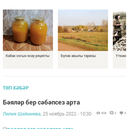
Кабак согын ясау рецепты
Бүләк авылы тарихы
Үткәннә
ТӨП ХӘБӘР
Бәяләр бер сәбәпсез арта
Лилия Шәймиева,
25 ноябрь 2022 - 10:30
908
0
0