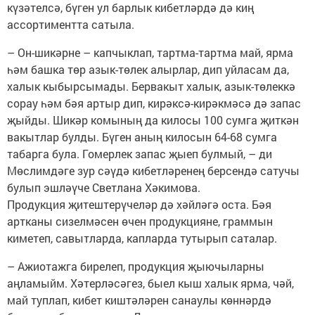
күзәтелсә, бүген ул барлык кибетләрдә дә киң
ассортиментта сатыла.
– Он-шикәрне – капчыклап, тартма-тартма май, ярма
һәм башка төр азык-төлек алырлар, дип уйласам да,
халык кыбырсымады. Бервакыт халык, азык-төлеккә
сорау һәм бәя артыр дип, кирәксә-кирәкмәсә дә запас
җыйды. Шикәр комының да килосы 100 сумга җиткән
вакытлар булды. Бүген аның килосын 64-68 сумга
табарга була. Гомерлек запас җыеп булмый, – ди
Мөслимдәге зур сәүдә кибетләренең берсендә сатучы
булып эшләүче Светлана Хәкимова.
Продукция җитештерүчеләр дә хәйләгә оста. Бәя
артканы сизелмәсен өчен продукцияне, граммын
киметеп, савытларда, капларда тутырып саталар.
– Ажиотажга бирелеп, продукция җыючыларны
аңламыйм. Хәтерләсәгез, быел кыш халык ярма, чәй,
май туплап, кибет киштәләрен санаулы көннәрдә