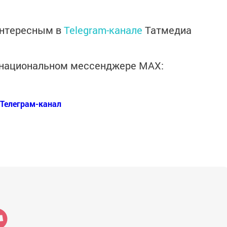
интересным в
Telegram-канале
Татмедиа
в национальном мессенджере MАХ:
Телеграм-канал