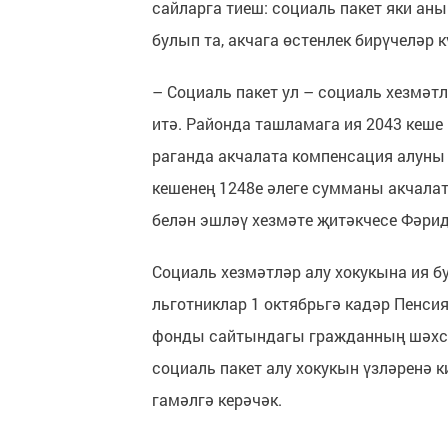
сайларга тиеш: социаль пакет яки ан
булып та, акчага өстенлек бирүчеләр к
– Социаль пакет ул – со­циаль хезмәт
итә. Район­да ташламага ия 2043 кеше
раганда акчалата компенсация алуны 
кешенең 1248е әлеге сумманы акчалат
белән эшләү хезмәте җитәкчесе Фәрид
Социаль хезмәтләр алу хокукына ия б
льготни­клар 1 октябрьгә кадәр Пен­с
фонды сайтындагы гражданның шәхси 
социаль па­кет алу хокукын үзләренә 
гамәлгә керәчәк.