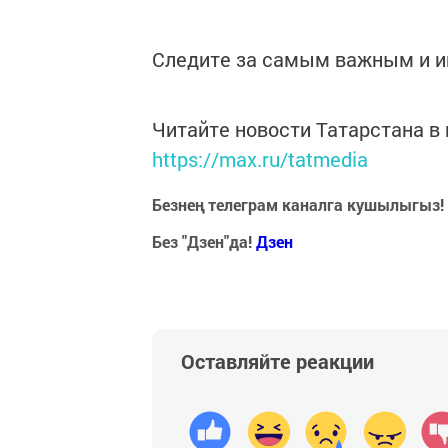
Следите за самым важным и 
Читайте новости Татарстана 
https://max.ru/tatmedia
Безнең телеграм каналга кушылыгыз!
Без "Дзен"да!
Д
зен
Оставляйте реакции