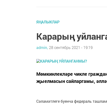
ЯҢАЛЫКЛАР
Карарың уйлан
admin,
28 сентябрь 2021 - 19:19
Мөмкинлекләре чикле гражданн
җыелмасын сайларгамы, әллә 
Сәламәтлеге буенча федераль ташлама