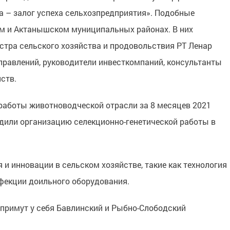
 – залог успеха сельхозпредприятия». Подобные
м и Актанышском муниципальных районах. В них
тра сельского хозяйства и продовольствия РТ Ленар
управлений, руководители инвесткомпаний, консультанты
ств.
работы животноводческой отрасли за 8 месяцев 2021
судили организацию селекционно-генетической работы в
 и инновации в сельском хозяйстве, такие как технология
фекции доильного оборудования.
примут у себя Бавлинский и Рыбно-Слободский