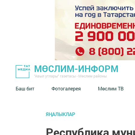
МӨСЛИМ-ИНФОРМ
"Авыл утлары" газетасы - Мөслим районы
Баш бит
Фотогалерея
Мөслим ТВ
ЯҢАЛЫКЛАР
Республика мун