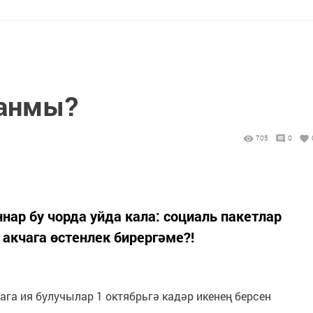
ганмы?
705
0
ар бу чорда уйда кала: социаль пакетлар
акчага өстенлек бирергәме?!
га ия булучылар 1 октябрьгә кадәр икенең берсен