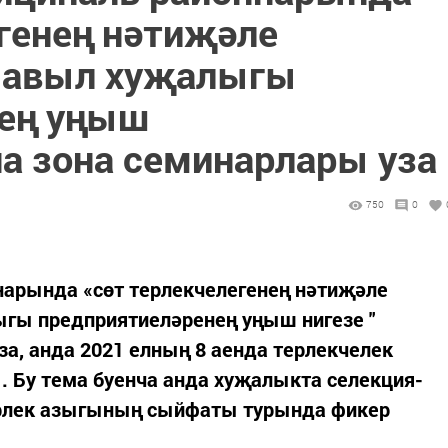
егенең нәтиҗәле
е-авыл хуҗалыгы
нең уңыш
а зона семинарлары уза
750
0
нарында «сөт терлекчелегенең нәтиҗәле
ыгы предприятиеләренең уңыш нигезе "
а, анда 2021 елның 8 аенда терлекчелек
. Бу тема буенча анда хуҗалыкта селекция-
ерлек азыгының сыйфаты турында фикер