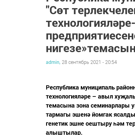
"Сөт терлекчел
технологияләр
предприятиесе
нигезе»темасын
admin,
28 сентябрь 2021 - 20:54
Республика муниципаль район
технологияләре – авыл хуҗал
темасына зона семинарлары уз
тармагы эшенә йомгак ясалды
генетик эшне оештыру һәм т
алыштылар.