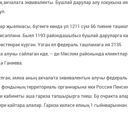
ың акчалата эквиваленты. Бушлай дарулар алу хокукына ия
үп.
ләр җыелмасы, бүгенге көндә ул 1211 сум 66 тиенне тәшки
 исәпләнә. Быел 1193 районда­шыбыз бушлай даруларга ка
өстенрәк күргән. Узган ел федераль ташламага ия 2135
а алуны сайлаган иде, – ди Мөслим районында кли­ентлар
ә Ганиева.
улган, әмма аның акчалата эквивален­тын алучы федераль
ия фондының территори­аль органнарына яки Россия Пенси
кабинеты аша гариза тапшырырга тиеш. Бу очракта ала
кире кайтара алалар. Гариза киләсе елның 1 гыйнварын­нан