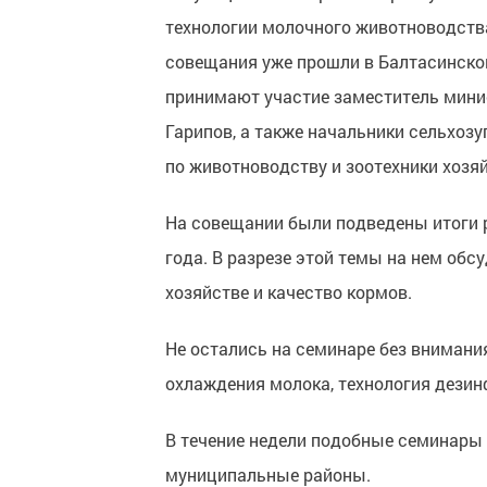
технологии молочного животноводства
совещания уже прошли в Балтасинско
принимают участие заместитель минис
Гарипов, а также начальники сельхоз
по животноводству и зоотехники хозяй
На совещании были подведены итоги 
года. В разрезе этой темы на нем об
хозяйстве и качество кормов.
Не остались на семинаре без внимания
охлаждения молока, технология дезин
В течение недели подобные семинары 
муниципальные районы.