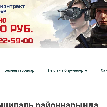
Безнең геройлар
Реклама бирүчеләргә
Сай
иципаль районнарында