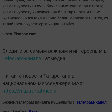
хезмәт күрсәткән өчен бәяне киметүне таләп итәргә;
хезмәт күрсәтү килешүеннән баш тартырга. Ателье
җитәкчесенә язмача дәгъва белән мөрәҗәгать итеп, үз
таләбегезне күрсәтергә киңәш итәбез.
Фото-Pixabay.com
Следите за самым важным и интересным в
Telegram-канале
Татмедиа
Читайте новости Татарстана в
национальном мессенджере MАХ:
https://max.ru/tatmedia
Безнең телеграм каналга кушылыгыз!
Телеграм-канал
Без "Дзен"да!
Д
зен