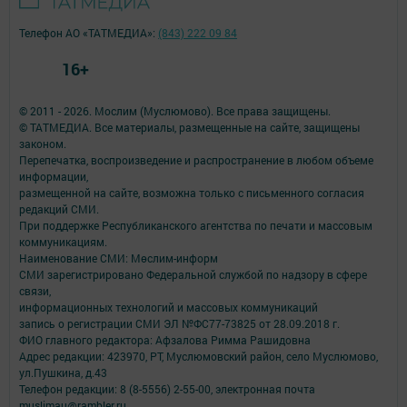
Телефон АО «ТАТМЕДИА»:
(843) 222 09 84
16+
© 2011 - 2026. Мослим (Муслюмово). Все права защищены.
© ТАТМЕДИА. Все материалы, размещенные на сайте, защищены
законом.
Перепечатка, воспроизведение и распространение в любом объеме
информации,
размещенной на сайте, возможна только с письменного согласия
редакций СМИ.
При поддержке Республиканского агентства по печати и массовым
коммуникациям.
Наименование СМИ: Мөслим-информ
СМИ зарегистрировано Федеральной службой по надзору в сфере
связи,
информационных технологий и массовых коммуникаций
запись о регистрации СМИ ЭЛ №ФС77-73825 от 28.09.2018 г.
ФИО главного редактора: Афзалова Римма Рашидовна
Адрес редакции: 423970, РТ, Муслюмовский район, село Муслюмово,
ул.Пушкина, д.43
Телефон редакции: 8 (8-5556) 2-55-00, электронная почта
muslimau@rambler.ru