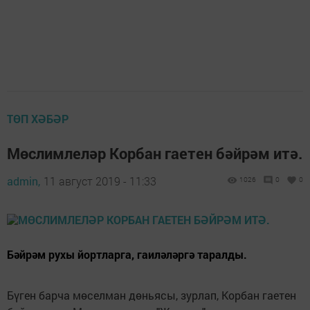
ТӨП ХӘБӘР
Мөслимлеләр Корбан гаетен бәйрәм итә.
admin,
11 август 2019 - 11:33
1026
0
0
Бәйрәм рухы йортларга, гаиләләргә таралды.
Бүген барча мөселман дөньясы, зурлап, Корбан гаетен