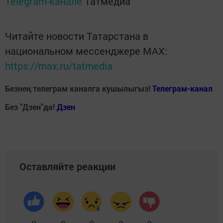
Telegram-канале
Татмедиа
Читайте новости Татарстана в
национальном мессенджере MАХ:
https://max.ru/tatmedia
Безнең телеграм каналга кушылыгыз!
Телеграм-канал
Без "Дзен"да!
Д
зен
Оставляйте реакции