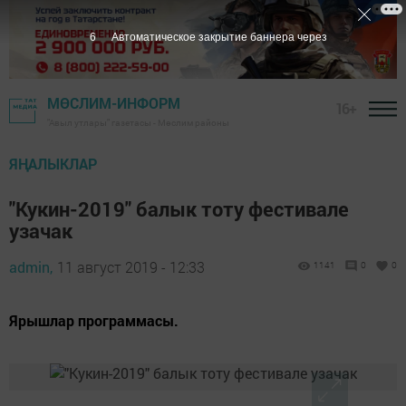
6
Автоматическое закрытие баннера через
МӨСЛИМ-ИНФОРМ
16+
"Авыл утлары" газетасы - Мөслим районы
ЯҢАЛЫКЛАР
"Кукин-2019" балык тоту фестивале
узачак
admin,
11 август 2019 - 12:33
1141
0
0
Ярышлар программасы.