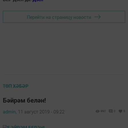
Перейти на страницу новости
ТӨП ХӘБӘР
Бәйрәм белән!
admin,
11 август 2019 - 09:22
990
0
0