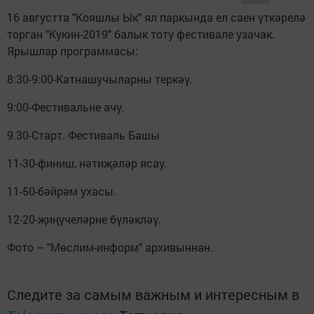
16 августта "Кояшлы Ык" ял паркында ел саен үткәрелә
торган "Кукин-2019" балык тоту фестивале узачак.
Ярышлар программасы:
8:30-9:00-Катнашучыларны теркәү.
9:00-Фестивальне ачу.
9.30-Старт. Фестиваль Башы
11-30-финиш, нәтиҗәләр ясау.
11-50-бәйрәм ухасы.
12-20-җиңүчеләрне бүләкләү.
Фото – "Мөслим-информ" архивыннан.
Следите за самым важным и интересным в