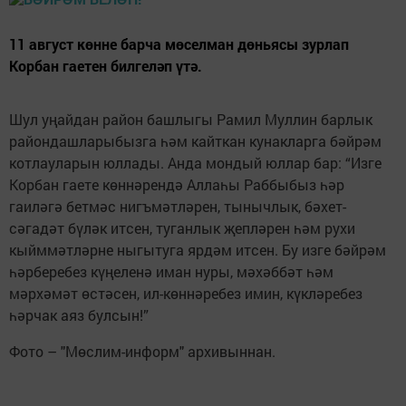
11 август көнне барча мөселман дөньясы зурлап
Корбан гаетен билгеләп үтә.
Шул уңайдан район башлыгы Рамил Муллин барлык
райондашларыбызга һәм кайткан кунакларга бәйрәм
котлауларын юллады. Анда мондый юллар бар: “Изге
Корбан гаете көннәрендә Аллаһы Раббыбыз һәр
гаиләгә бетмәс нигъмәтләрен, тынычлык, бәхет-
сәгадәт бүләк итсен, туганлык җепләрен һәм рухи
кыйммәтләрне ныгытуга ярдәм итсен. Бу изге бәйрәм
һәрберебез күңеленә иман нуры, мәхәббәт һәм
мәрхәмәт өстәсен, ил-көннәребез имин, күкләребез
һәрчак аяз булсын!”
Фото – "Мөслим-информ" архивыннан.