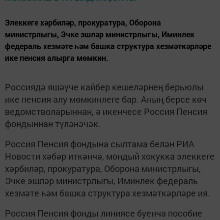
Элеккеге хәрбиләр, прокуратура, Оборона
министрлыгы, Эчке эшләр министрлыгы, Иминлек
федераль хезмәте һәм башка структура хезмәткәрләре
ике пенсия алырга мөмкин.
Россиядә яшәүче кайбер кешеләрнең берьюлы
ике пенсия алу мөмкинлеге бар. Аның берсе көч
ведомстволарыннан, ә икенчесе Россия Пенсия
фондыннан түләнәчәк.
Россия Пенсия фондына сылтама белән РИА
Новости хәбәр иткәнчә, мондый хокукка элеккеге
хәрбиләр, прокуратура, Оборона министрлыгы,
Эчке эшләр министрлыгы, Иминлек федераль
хезмәте һәм башка структура хезмәткәрләре ия.
Россия Пенсия фонды линиясе буенча пособие