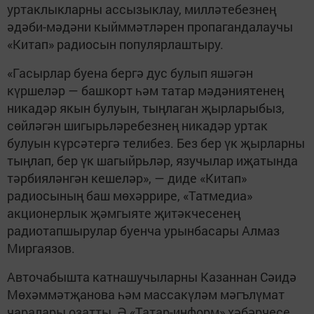
уртаклыкларны ассызыклау, милләтебезнең
әдәби-мәдәни кыйммәтләрен пропагандалаучы
«Китап» радиосын популярлаштыру.
«Гасырлар буена бергә дус булып яшәгән
күршеләр — башкорт һәм татар мәдәниятенең
никадәр якын булуын, тыңлаган җырларыбыз,
сөйләгән шигырьләребезнең никадәр уртак
булуын күрсәтергә телибез. Без бер үк җырларны
тыңлап, бер үк шагыйрьләр, язучылар иҗатында
тәрбияләнгән кешеләр», — диде «Китап»
радиосының баш мөхәррире, «Татмедиа»
акционерлык җәмгыяте җитәкчесенең
радиотапшырулар буенча урынбасары Алмаз
Миргаязов.
Авточабышта катнашучыларны Казаннан Сәидә
Мөхәммәтҗанова һәм массакүләм мәгълүмат
чаралары озатты. Ә «Татар-информ» хәбәрчесе