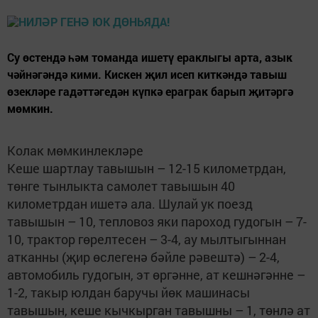
Су өстендә һәм томанда ишетү ераклыгы арта, азык
чәйнәгәндә кими. Кискен җил исеп киткәндә тавыш
өзекләре гадәттәгедән күпкә ераграк барып җитәргә
мөмкин.
Колак мөмкинлекләре
Кеше шартлау тавышын – 12-15 километрдан,
төнге тынлыкта самолет тавышын 40
километрдан ишетә ала. Шулай ук поезд
тавышын – 10, тепловоз яки пароход гудогын – 7-
10, трактор гөрелтесен – 3-4, ау мылтыгыннан
атканны (җир өслегенә бәйле рәвештә) – 2-4,
автомобиль гудогын, эт өргәнне, ат кешнәгәнне –
1-2, такыр юлдан баручы йөк машинасы
тавышын, кеше кычкырган тавышны – 1, төнлә ат