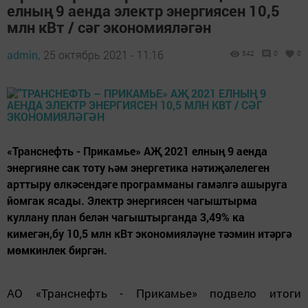
елның 9 аенда электр энергиясен 10,5
млн кВт / сәг экономияләгән
admin,
25 октябрь 2021 - 11:16
542
0
0
«Транснефть - Прикамье» АҖ 2021 елның 9 аенда
энергияне сак тоту һәм энергетика нәтиҗәлелеген
арттыру өлкәсендәге программаны гамәлгә ашыруга
йомгак ясады. Электр энергиясен чагыштырма
куллану план белән чагыштырганда 3,49% ка
кимегән,бу 10,5 млн кВт экономияләүне тәэмин итәргә
мөмкинлек биргән.
АО «Транснефть - Прикамье» подвело итоги