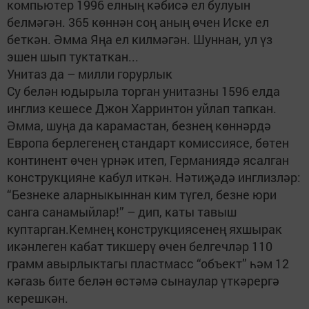
компьютер 1996 елның кәбисә ел булуын
белмәгән. 365 көннән соң аның өчен Иске ел
беткән. Әмма Яңа ел килмәгән. Шуннан, ул үз
эшен шып туктаткан...
Унитаз да – милли горурлык
Су белән юдырыла торган унитазны 1596 елда
инглиз кешесе Джон Харринтон уйлап тапкан.
Әмма, шуңа да карамастан, безнең көннәрдә
Европа берлегенең стандарт комиссиясе, бөтен
континент өчен үрнәк итеп, Германиядә ясалган
конструкцияне кабул иткән. Нәтиҗәдә инглизләр:
“Безнеке аларныкыннан ким түгел, безне юри
санга санамыйлар!” – дип, каты тавыш
куптарган.Кемнең конструкциясенең яхшырак
икәнлеген кабат тикшерү өчен белгечләр 110
грамм авырлыктагы пластмасс “объект” һәм 12
кәгазь бите белән өстәмә сынаулар үткәрергә
керешкән.