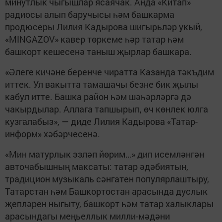
минутлык чыгышлар ясаячак. Анда «Китап»
радиосы алып баручысы һәм башкарма
продюсеры Лилия Кадырова шигырьләр укый,
«MINGAZOV» кавер төркеме һәр татар һәм
башкорт кешесенә таныш җырлар башкара.
«Әлеге кичәне беренче чиратта Казанда тәкъдим
иттек. Ул вакытта тамашачы безне бик җылы
кабул итте. Башка район һәм шәһәрләргә дә
чакырдылар. Аллага тапшырып, өч көнлек юлга
кузгалабыз», — диде Лилия Кадырова «Татар-
информ» хәбәрчесенә.
«Мин матурлык эзләп йөрим…» дип исемләнгән
авточабышның максаты: татар әдәбиятын,
традицион музыкаль сәнгатен популярлаштыру,
Татарстан һәм Башкортостан арасында дуслык
җепләрен ныгыту, башкорт һәм татар халыклары
арасындагы меңьеллык милли-мәдәни