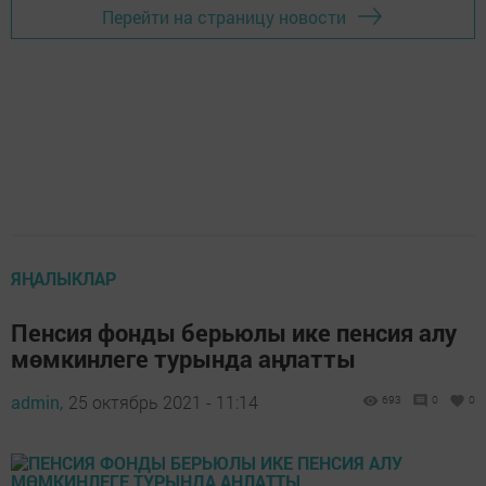
Перейти на страницу новости
ЯҢАЛЫКЛАР
Пенсия фонды берьюлы ике пенсия алу
мөмкинлеге турында аңлатты
admin,
25 октябрь 2021 - 11:14
693
0
0