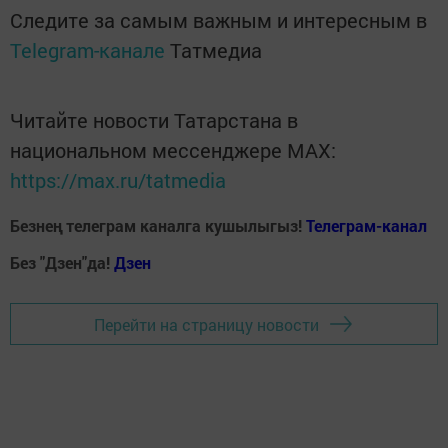
Следите за самым важным и интересным в
Telegram-канале
Татмедиа
Читайте новости Татарстана в
национальном мессенджере MАХ:
https://max.ru/tatmedia
Безнең телеграм каналга кушылыгыз!
Телеграм-канал
Без "Дзен"да!
Д
зен
Перейти на страницу новости