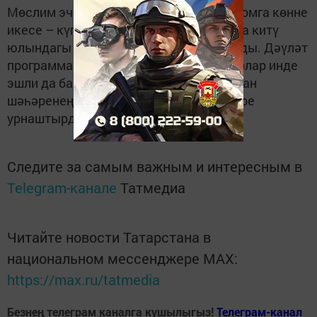
Мөслим эчендә тугыз светофор бар. Җомга көнне
икесе – күпер башында һәм Яр Чаллыга китү
юлындагы урам чатында урнаштырылды. Дәүләт
программасы буенча куелган светофорлар инде
эшли да башлады. Светофорларны Казан
шәһәренең “Төзелеш” оешмасы егетләре
урнаштырды.
Следите за самым важным и интересным в
Telegram-канале
Татмедиа
Читайте новости Татарстана в
национальном мессенджере MАХ:
https://max.ru/tatmedia
Безнең телеграм каналга кушылыгыз!
Телеграм-канал