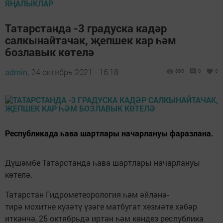
ЯҢАЛЫКЛАР
Татарстанда -3 градуска кадәр
салкынайтачак, җепшек кар һәм
бозлавык көтелә
admin,
24 октябрь 2021 - 16:18
860
0
0
Республикада һава шартлары начарлануы фаразлана.
Дүшәмбе Татарстанда һава шартлары начарлануы
көтелә.
Татарстан Гидрометеорология һәм әйләнә-
тирә мохитне күзәтү үзәге матбугат хезмәте хәбәр
иткәнчә, 25 октябрьдә иртән һәм көндез республика