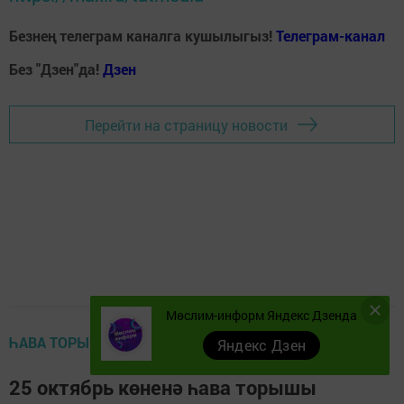
Безнең телеграм каналга кушылыгыз!
Телеграм-канал
Без "Дзен"да!
Д
зен
Перейти на страницу новости
Мөслим-информ Яндекс Дзенда
ҺАВА ТОРЫШЫ
Яндекс Дзен
25 октябрь көненә һава торышы