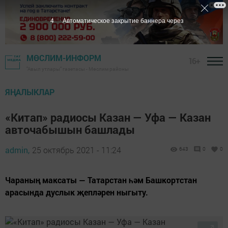
3
Автоматическое закрытие баннера через
МӨСЛИМ-ИНФОРМ
16+
"Авыл утлары" газетасы - Мөслим районы
ЯҢАЛЫКЛАР
«Китап» радиосы Казан — Уфа — Казан
авточабышын башлады
admin,
25 октябрь 2021 - 11:24
643
0
0
Чараның максаты — Татарстан һәм Башкортстан
арасында дуслык җепләрен ныгыту.