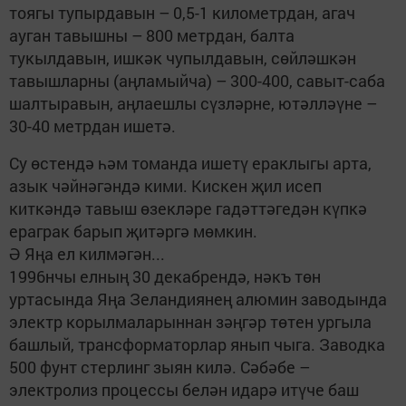
тоягы тупырдавын – 0,5-1 километрдан, агач
ауган тавышны – 800 метрдан, балта
тукылдавын, ишкәк чупылдавын, сөйләшкән
тавышларны (аңламыйча) – 300-400, савыт-саба
шалтыравын, аңлаешлы сүзләрне, ютәлләүне –
30-40 метрдан ишетә.
Су өстендә һәм томанда ишетү ераклыгы арта,
азык чәйнәгәндә кими. Кискен җил исеп
киткәндә тавыш өзекләре гадәттәгедән күпкә
ераграк барып җитәргә мөмкин.
Ә Яңа ел килмәгән...
1996нчы елның 30 декабрендә, нәкъ төн
уртасында Яңа Зеландиянең алюмин заводында
электр корылмаларыннан зәңгәр төтен ургыла
башлый, трансформаторлар янып чыга. Заводка
500 фунт стерлинг зыян килә. Сәбәбе –
электролиз процессы белән идарә итүче баш