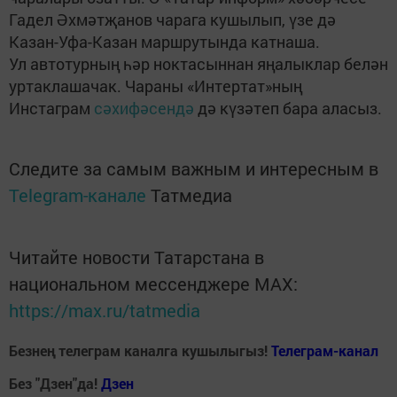
Гадел Әхмәтҗанов чарага кушылып, үзе дә
Казан-Уфа-Казан маршрутында катнаша.
Ул автотурның һәр ноктасыннан яңалыклар белән
уртаклашачак. Чараны «Интертат»ның
Инстаграм
сәхифәсендә
дә күзәтеп бара аласыз.
Следите за самым важным и интересным в
Telegram-канале
Татмедиа
Читайте новости Татарстана в
национальном мессенджере MАХ:
https://max.ru/tatmedia
Безнең телеграм каналга кушылыгыз!
Телеграм-канал
Без "Дзен"да!
Д
зен