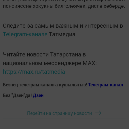
пенсиясенә хокукны билгеләячәк, диелә хәбәрдә.
Следите за самым важным и интересным в
Telegram-канале
Татмедиа
Читайте новости Татарстана в
национальном мессенджере MАХ:
https://max.ru/tatmedia
Безнең телеграм каналга кушылыгыз!
Телеграм-канал
Без "Дзен"да!
Д
зен
Перейти на страницу новости