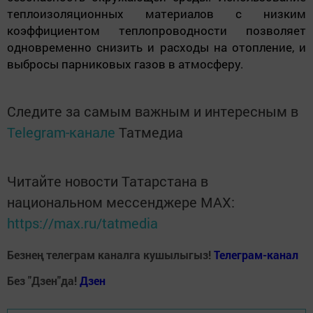
теплоизоляционных материалов с низким
коэффициентом теплопроводности позволяет
одновременно снизить и расходы на отопление, и
выбросы парниковых газов в атмосферу.
Следите за самым важным и интересным в
Telegram-канале
Татмедиа
Читайте новости Татарстана в
национальном мессенджере MАХ:
https://max.ru/tatmedia
Безнең телеграм каналга кушылыгыз!
Телеграм-канал
Без "Дзен"да!
Д
зен