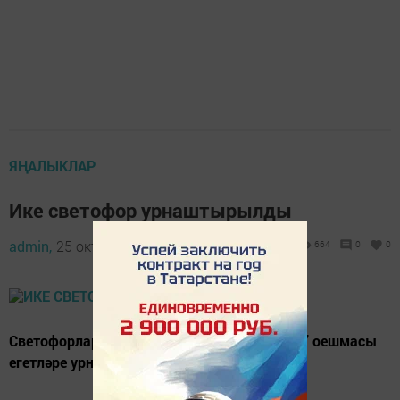
ЯҢАЛЫКЛАР
Ике светофор урнаштырылды
admin,
25 октябрь 2021 - 10:26
664
0
0
Светофорларны Казан шәһәренең “Төзелеш” оешмасы
егетләре урнаштырды.