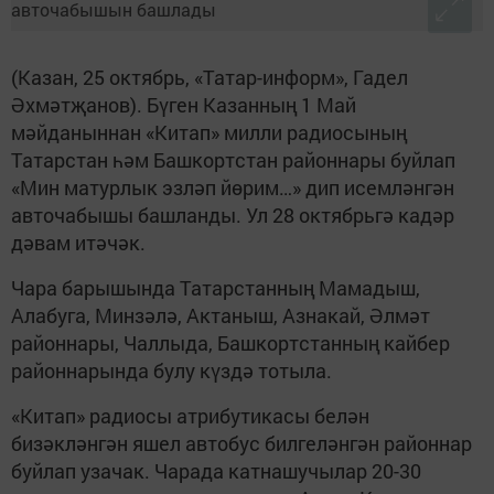
(Казан, 25 октябрь, «Татар-информ», Гадел
Әхмәтҗанов). Бүген Казанның 1 Май
мәйданыннан «Китап» милли радиосының
Татарстан һәм Башкортстан районнары буйлап
«Мин матурлык эзләп йөрим…» дип исемләнгән
авточабышы башланды. Ул 28 октябрьгә кадәр
дәвам итәчәк.
Чара барышында Татарстанның Мамадыш,
Алабуга, Минзәлә, Актаныш, Азнакай, Әлмәт
районнары, Чаллыда, Башкортстанның кайбер
районнарында булу күздә тотыла.
«Китап» радиосы атрибутикасы белән
бизәкләнгән яшел автобус билгеләнгән районнар
буйлап узачак. Чарада катнашучылар 20-30