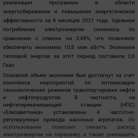
реализации программы в области
энергосбережения и повышения энергетической
эффективности за 9 месяцев 2021 года. Удельное
потребление электроэнергии снизилось по
сравнению с планом на 3,49%, что позволило
обеспечить экономию 10,5 млн кВт*ч. Экономия
тепловой энергии за этот период составила 2,6
Гкал.
Основной объем экономии был достигнут за счет
комплекса мероприятий по оптимизации
технологических режимов транспортировки нефти
и нефтепродуктов. В частности, на
нефтеперекачивающей станции (НПС)
«Елизаветинка» установлены 4 частотно-
регулируемых привода насосных агрегатов.
Их
использование позволит снизить расход
электроэнергии на перекачку, а также уменьшить