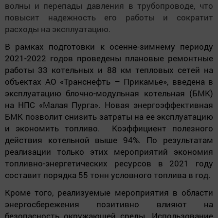
волны и перепады давления в трубопроводе, что
повысит надежность его работы и сократит
расходы на эксплуатацию.
В рамках подготовки к осенне-зимнему периоду
2021-2022 годов проведены плановые ремонтные
работы 33 котельных и 88 км тепловых сетей на
объектах АО «Транснефть – Прикамье», введена в
эксплуатацию
блочно-модульная котельная (БМК)
на
НПС «Малая Пурга». Новая энергоэффективная
БМК позволит
снизить затраты на ее эксплуатацию
и экономить топливо. Коэффициент полезного
действия котельной выше 94%.
По результатам
реализации только этих мероприятий экономия
топливно-энергетических ресурсов в 2021 году
составит порядка 55 тонн условного топлива в год.
Кроме того, реализуемые мероприятия в области
энергосбережения позитивно влияют на
безопасность окружающей среды. Использование