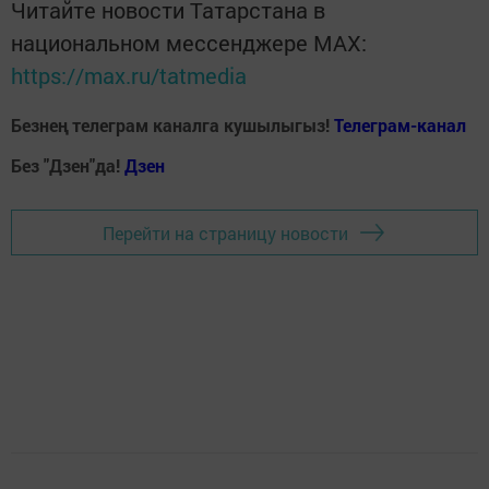
Читайте новости Татарстана в
национальном мессенджере MАХ:
https://max.ru/tatmedia
Безнең телеграм каналга кушылыгыз!
Телеграм-канал
Без "Дзен"да!
Д
зен
Перейти на страницу новости