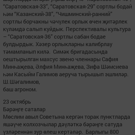
“Саратовская-33”, “Саратовская-29” сортлы бодай
һәм “Казанский-38”, “Чишминский-ранний”
сортлы борчакны чәчүлек орлык өчен җитәрлек
күләмдә салып куйдык. Перспективалы культура
– “Саратовская-36” сортлы сабан бодае
булдырдык. Хәзер орлыкларны калибрлау
тәмамланып килә. Симәк бригадасында
оештырылган махсус звено членнары Сафия
Минһаҗева, Әлфия Минһаҗева, Зифа Шәмсиева
һәм Касыйм Галимов аеруча тырышып эшлиләр.
Ш.Шәгалимов,
баш агроном.
23 октябрь
Бәрәңге саталар
Мөслим авыл Советына кергән торак пунктларда
яшәүче колхозчылар дәүләткә бәрәңге сатуда
үзләреннән зур өлеш кертәләр. Барлыгы 800