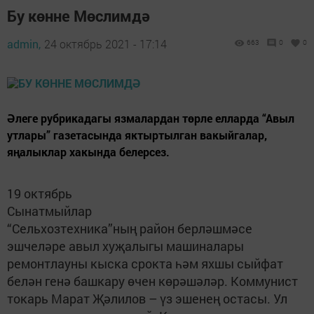
Бу көнне Мөслимдә
admin,
24 октябрь 2021 - 17:14
663
0
0
Әлеге рубрикадагы язмалардан төрле елларда “Авыл
утлары” газетасында яктыртылган вакыйгалар,
яңалыклар хакында белерсез.
19 октябрь
Сынатмыйлар
“Сельхозтехника”ның район берләшмәсе
эшчеләре авыл хуҗалыгы машиналары
ремонтлауны кыска срокта һәм яхшы сыйфат
белән генә башкару өчен көрәшәләр. Коммунист
токарь Марат Җәлилов – үз эшенең остасы. Ул