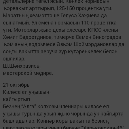
детальләрне төгәл ясый. Көнлек нормасын
һәрвакыт арттырып, 125-150 процентка үти.
Маратның хезмәттәше Гөлүсә Хаҗиева да
сынатмый. Ул смена нормасын 110 процентка
үти. Моторлар җыю цехы слесаре КПСС члены
Хәмит Бәдретдинов, тимерче Семен Виноградов
һәм аның ярдәмчесе Әзһәм Шәймәрдановлар да
соңгы вакытта аеруча зур күтәренкелек белән
эшлиләр.
Ш.Шәйхразиев,
мастерской мөдире.
21 октябрь
Киләсе ел уңышын
кайгыртып
Безнең “Алга” колхозы членнары киләсе ел
уңышы турында урып-җыю чорында ук кайгырта
башладылар. Көннәр коры вакытта безнең
шартларда югары уңыш бирүче “Харьковская-46”,