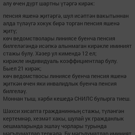
алу өчен дүрт шартны үтәргә кирәк:
пенсия яшенә җитәргә, шул исәптән вакытыннан
алда түләүгә хокук бирә торган пенсия яшенә
җитү;
көч ведомстволары линиясе буенча пенсия
билгеләгәндә исәпкә алынмаган кирәкле иминият
стажы булу. Хәзер ул кимендә 12 ел;
кирәкле индивидуаль коэффициентлар булу.
Быел 21 кирәк;
көч ведомствосы линиясе буенча пенсия яшенә
җиткән өчен яки инвалидлык буенча пенсия
билгеләү.
Моннан тыш, хәрби кешедә СНИЛС булырга тиеш.
Шәхси хисапта гражданинның стажы, түләнгән
кертемнәр, хезмәт хакы, шулай ук гражданлык
оешмаларында эшләү чорлары турында
мәгълүматлар теркәлә. Бу мәгълүматлар иминият