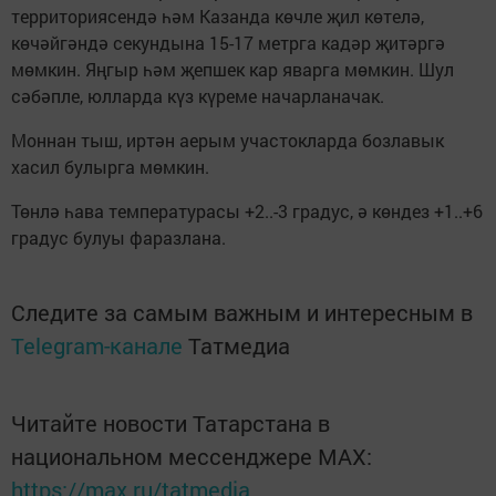
территориясендә һәм Казанда көчле җил көтелә,
көчәйгәндә секундына 15-17 метрга кадәр җитәргә
мөмкин. Яңгыр һәм җепшек кар яварга мөмкин. Шул
сәбәпле, юлларда күз күреме начарланачак.
Моннан тыш, иртән аерым участокларда бозлавык
хасил булырга мөмкин.
Төнлә һава температурасы +2..-3 градус, ә көндез +1..+6
градус булуы фаразлана.
Следите за самым важным и интересным в
Telegram-канале
Татмедиа
Читайте новости Татарстана в
национальном мессенджере MАХ:
https://max.ru/tatmedia