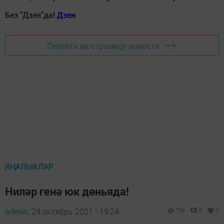
Без "Дзен"да!
Д
зен
Перейти на страницу новости
ЯҢАЛЫКЛАР
Ниләр генә юк дөньяда!
admin,
24 октябрь 2021 - 19:24
730
0
0