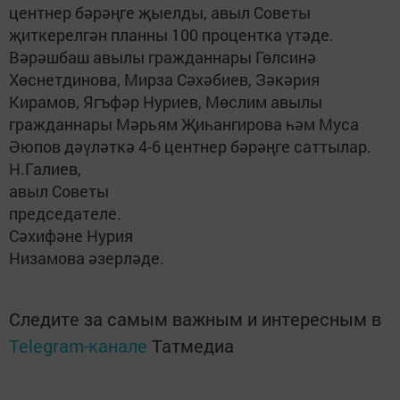
центнер бәрәңге җыелды, авыл Советы
җиткерелгән планны 100 процентка үтәде.
Вәрәшбаш авылы гражданнары Гөлсинә
Хөснетдинова, Мирза Сәхәбиев, Зәкәрия
Кирамов, Ягъфәр Нуриев, Мөслим авылы
гражданнары Мәрьям Җиһангирова һәм Муса
Әюпов дәүләткә 4-6 центнер бәрәңге саттылар.
Н.Галиев,
авыл Советы
председателе.
Сәхифәне Нурия
Низамова әзерләде.
Следите за самым важным и интересным в
Telegram-канале
Татмедиа