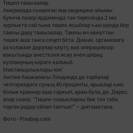
Тишеп тамызалар
Америкада сыналган яңа медицина алымы
буенча лазер ярдәмендә тән тиресендә 2 мм
зурлыкта сай гына тишек ясыйлар һәм шунда бер
тамчы дару тамызалар. Тамчы өч минуттан
тишек аша тәнгә сеңеп бетә. Димәк, организмга
аз күләмле дарулар кертү, вак операцияләр
вакытында анестезия ясау өчен шприц
куллануның кирәге калмый.
Мактанырлыклары юк!
Англия башкаласы Лондонда да торбалар
челтәрендәге суның 40 проценты, ярыклар һәм
бозык краннар аша саркып, әрәм була, ди. Дөрес,
алар хәзер: “Тишек-тошыкларны бик тиз таба
торган радар уйлап таптык!” – дип мактана.
Фото - Pixabay.com