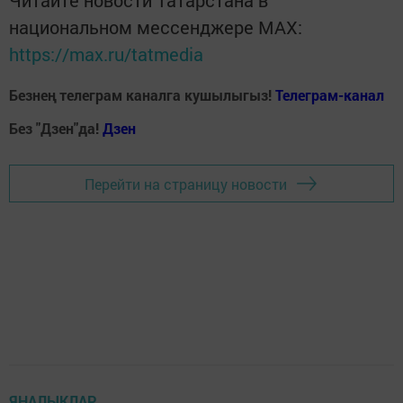
Читайте новости Татарстана в
национальном мессенджере MАХ:
https://max.ru/tatmedia
Безнең телеграм каналга кушылыгыз!
Телеграм-канал
Без "Дзен"да!
Д
зен
Перейти на страницу новости
ЯҢАЛЫКЛАР