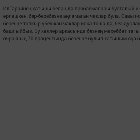
ИлГәрәйнең хатыны белән дә проблемалары булгалый икән
әрләшкән, бер-беребезне аңламаган чаклар була. Савыт
беренче тапкыр үбешкән чаклар искә төшә дә, без дусл
башлыйбыз. Бу хәлләр аркасында безнең мәхәббәт тагын д
очракның 70 процентында беренче булып хатыным сүз ба