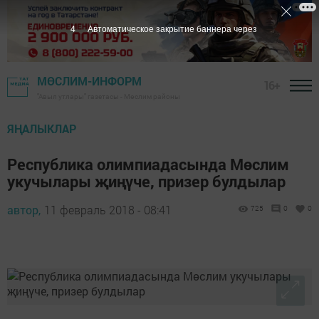
3
Автоматическое закрытие баннера через
МӨСЛИМ-ИНФОРМ
16+
"Авыл утлары" газетасы - Мөслим районы
ЯҢАЛЫКЛАР
Республика олимпиадасында Мөслим
укучылары җиңүче, призер булдылар
автор,
11 февраль 2018 - 08:41
725
0
0