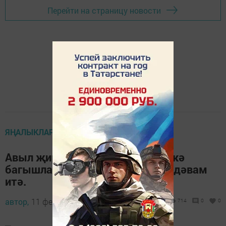
Перейти на страницу новости
ЯҢАЛЫКЛАР
Авыл җирлекләрендә эшчәнлеккә
багышланган халык җыеннары дәвам
итә.
автор,
11 февраль 2018 - 06:29
714
0
0