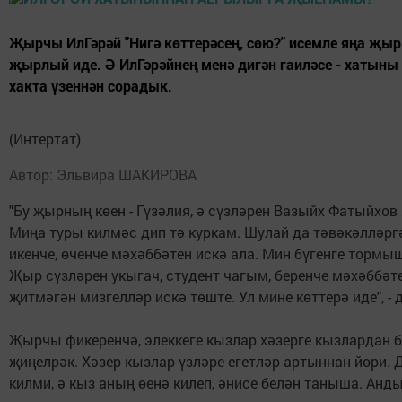
Җырчы ИлГәрәй "Нигә көттерәсең, сөю?" исемле яңа җыр
җырлый иде. Ә ИлГәрәйнең менә дигән гаиләсе - хаты
хакта үзеннән сорадык.
(Интертат)
Автор: Эльвира ШАКИРОВА
"Бу җырның көен - Гүзәлия, ә сүзләрен Вазыйх Фатыйхо
Миңа туры килмәс дип тә куркам. Шулай да тәвәкәлләргә
икенче, өченче мәхәббәтен искә ала. Мин бүгенге тормы
Җыр сүзләрен укыгач, студент чагым, беренче мәхәббә
җитмәгән мизгелләр искә төште. Ул мине көттерә иде", -
Җырчы фикеренчә, элеккеге кызлар хәзерге кызлардан б
җиңелрәк. Хәзер кызлар үзләре егетләр артыннан йөри.
килми, ә кыз аның өенә килеп, әнисе белән таныша. Андый