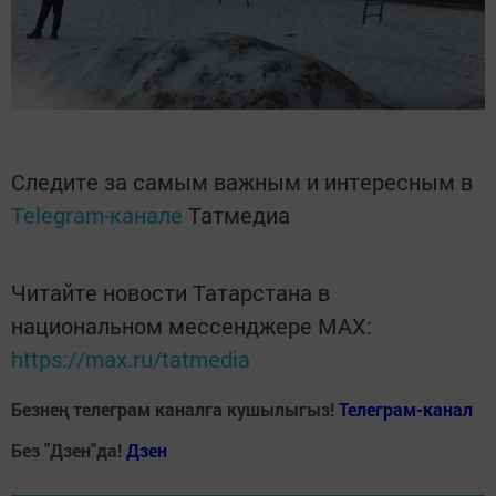
Следите за самым важным и интересным в
Telegram-канале
Татмедиа
Читайте новости Татарстана в
национальном мессенджере MАХ:
https://max.ru/tatmedia
Безнең телеграм каналга кушылыгыз!
Телеграм-канал
Без "Дзен"да!
Д
зен