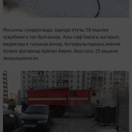
Янгынны сүндергәндә, идәндә ятучы 58 яшьлек
хуҗабикәгә тап булганнар. Аны саф һавага чыгарып,
медикларга тапшырганнар. Коткаручыларның икенче
бүлеге фатирлар буйлап йөреп, йорттагы 25 кешене
эвакуацияләгән.