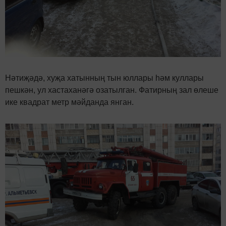
Нәтиҗәдә, хуҗа хатынның тын юллары һәм куллары
пешкән, ул хастаханәгә озатылган. Фатирның зал өлеше
ике квадрат метр мәйданда янган.