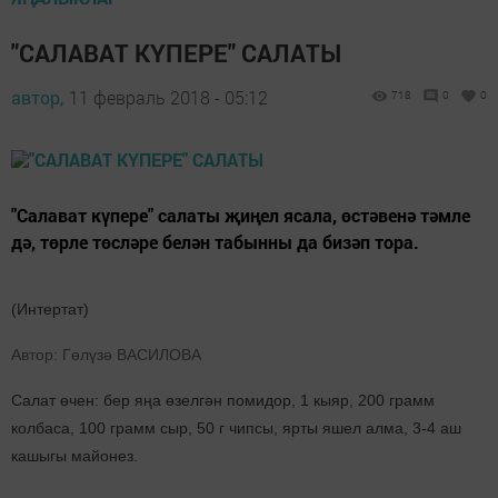
"САЛАВАТ КҮПЕРЕ" САЛАТЫ
автор,
11 февраль 2018 - 05:12
718
0
0
"Салават күпере" салаты җиңел ясала, өстәвенә тәмле
дә, төрле төсләре белән табынны да бизәп тора.
(Интертат)
Автор: Гөлүзә ВАСИЛОВА
Салат өчен: бер яңа өзелгән помидор, 1 кыяр, 200 грамм
колбаса, 100 грамм сыр, 50 г чипсы, ярты яшел алма, 3-4 аш
кашыгы майонез.