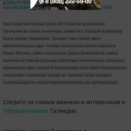
Авыл җирлекләрендә узган 2017 елдагы эшчәнлеккә
багышланган халык җыеннары дәвам итә. Шундый очрашулар
Крәш-Шуран, Вәрәшбаш, Үрәзмәт һәм Симәк авыл
җирлекләрендә узды. Аларда муниципаль район башлыгы
Рамил Муллин, район прокуроры Данис Әхмәтҗанов, район
иҗтимагый һәм ветераннар советлары җитәкчеләре катнашты.
Җыеннарда авыл җирлеге башлыклары һәм район башлыгының
чыгышлары тыңланды. Шулай ук, җирлек халкы үзләрен
кызыксындырган сорау-мөрәҗәгатьләрен дә җиткерделәр.
Следите за самым важным и интересным в
Telegram-канале
Татмедиа