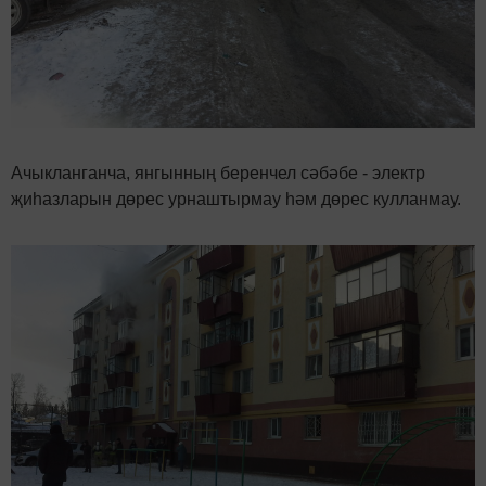
Ачыкланганча, янгынның беренчел сәбәбе - электр
җиһазларын дөрес урнаштырмау һәм дөрес кулланмау.