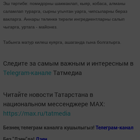
Эш тәртибе: помидорны шакмаклап, кыяр, кобаса, алманы
саламлап турарга, сырны угычтан уарга, чипсыларны бераз
вакларга. Аннары тәлинкә тирәли ингредиентларны салып
чыгарга, уртага - майонез.
Табынга матур килеш куярга, ашаганда гына болгатырга.
Следите за самым важным и интересным в
Telegram-канале
Татмедиа
Читайте новости Татарстана в
национальном мессенджере MАХ:
https://max.ru/tatmedia
Безнең телеграм каналга кушылыгыз!
Телеграм-канал
Без "Дзен"да!
Д
зен