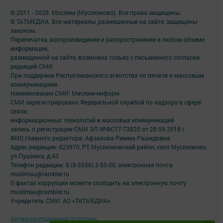
© 2011 - 2026. Мослим (Муслюмово). Все права защищены.
© ТАТМЕДИА. Все материалы, размещенные на сайте, защищены
законом.
Перепечатка, воспроизведение и распространение в любом объеме
информации,
размещенной на сайте, возможна только с письменного согласия
редакций СМИ.
При поддержке Республиканского агентства по печати и массовым
коммуникациям.
Наименование СМИ: Мөслим-информ
СМИ зарегистрировано Федеральной службой по надзору в сфере
связи,
информационных технологий и массовых коммуникаций
запись о регистрации СМИ ЭЛ №ФС77-73825 от 28.09.2018 г.
ФИО главного редактора: Афзалова Римма Рашидовна
Адрес редакции: 423970, РТ, Муслюмовский район, село Муслюмово,
ул.Пушкина, д.43
Телефон редакции: 8 (8-5556) 2-55-00, электронная почта
muslimau@rambler.ru
О фактах коррупции можете сообщить на электронную почту
muslimau@rambler.ru
Учредитель СМИ: АО «ТАТМЕДИА»
Антикоррупционная политика