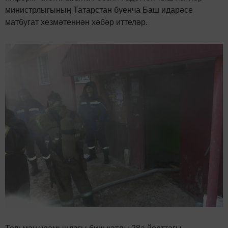
министрлыгының Татарстан буенча Баш идарәсе
матбугат хезмәтеннән хәбәр иттеләр.