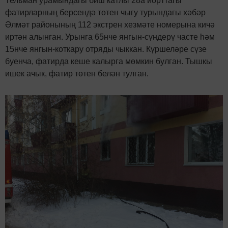
Тельман урамындагы биш катлы 28а йорттагы
фатирларның берсендә төтен чыгу турындагы хәбәр
Әлмәт районының 112 экстрен хезмәте номерына кичә
иртән алынган. Урынга 65нче янгын-сүндерү часте һәм
15нче янгын-коткару отряды чыккан. Күршеләре сүзе
буенча, фатирда кеше калырга мөмкин булган. Тышкы
ишек ачык, фатир төтен белән тулган.