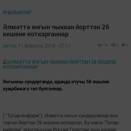
ЯҢАЛЫКЛАР
Әлмәттә янгын чыккан йорттан 26
кешене коткарганнар
автор,
11 февраль 2018 - 07:11
722
0
0
Янгынны сүндергәндә, идәндә ятучы 58 яшьлек
хуҗабикәгә тап булганнар.
( "Татар-информ"). Әлмәттә янгын сүндерүчеләр яна
торган йорттан 26 кешене коткарган. Бу хакта "Татар-
информ" агентлыгына Россия Гадәттән тыш хәлләр