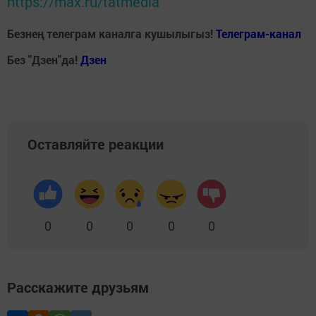
https://max.ru/tatmedia
Безнең телеграм каналга кушылыгыз!
Телеграм-канал
Без "Дзен"да!
Д
зен
Оставляйте реакции
0
0
0
0
0
Расскажите друзьям