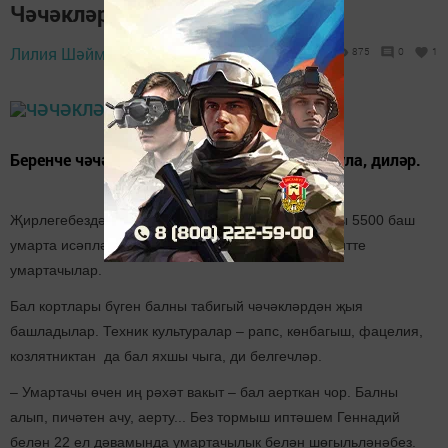
Чәчәкләрдән аңкый бал исе...
Лилия Шәймиева,
28 июль 2022 - 09:00
875
0
1
Беренче чәчәкләрдән җыелган бал тәмле була, диләр.
Җирлегебездә 354 умартачы бар. Аларда барлыгы 5500 баш
умарта исәпләнә. Беренче бал төште, дип хәбәр итте
умартачылар.
Бал кортлары бүген балны табигый чәчәкләрдән җыя
башладылар. Техник культуралар – рапс, көнбагыш, фацелия,
козлятниктан да бал яхшы чыга, ди белгечләр.
– Умартачы өчен иң рәхәт вакыт – бал аерткан чор. Балны
алып, пичәтен ачу, аерту... Без тормыш иптәшем Геннадий
белән 22 ел дәвамында умартачылык белән шөгыльләнәбез.