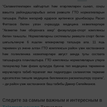
“Сәламәтлекләрен кайгыртып һәм егәрлекләрен сынап, соңгы
вакытта райондашларыбыз актив рәвештә ГТО нормативларын
тапшыра. Район мәгариф идарәсе җитәкчесе урынбасары Расил
Фәттахов белән узган очрашуда медицина хезмәткәрләре
“Хезмәткә һәм оборонага әзер” физкультура-спорт комплексы
белән танышты. Нормативларны системалы рәвештә спорт белән
шөгыльләнүче 6 яшьтән өлкәнрәкләр тапшыра ала. 11 яшь
төркемен үз эченә алган ГТО комплексын район үзәк хастаханәсе
һәм поликлиника хезмәткәрләре август аенда тулы составта
тапшырырга планлаштыра. ГТО комплексы нормативларын үтәргә
теләүчеләр һәм физик культура буенча төп медицина төркеменә
керүчеләргә табиб-терапевт яки педиатрдан сәламәтлек төркеме
күрсәтелгән тиешле медицина бәяләмәсен рәсмиләштерү сорала”,
– ди район үзәк хастаханәсе баш табибы Дамир Сөләйманов.
Следите за самым важным и интересным в