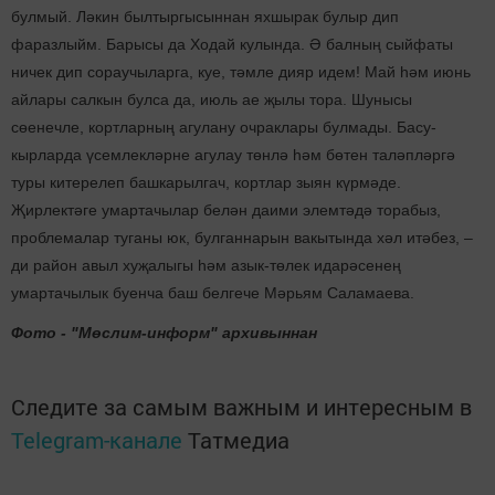
булмый. Ләкин былтыргысыннан яхшырак булыр дип
фаразлыйм. Барысы да Ходай кулында. Ә балның сыйфаты
ничек дип сораучыларга, куе, тәмле дияр идем! Май һәм июнь
айлары салкын булса да, июль ае җылы тора. Шунысы
сөенечле, кортларның агулану очраклары булмады. Басу-
кырларда үсемлекләрне агулау төнлә һәм бөтен таләпләргә
туры китерелеп башкарылгач, кортлар зыян күрмәде.
Җирлектәге умартачылар белән даими элемтәдә торабыз,
проблемалар туганы юк, булганнарын вакытында хәл итәбез, –
ди район авыл хуҗалыгы һәм азык-төлек идарәсенең
умартачылык буенча баш белгече Мәрьям Саламаева.
Фото - "Мөслим-информ" архивыннан
Следите за самым важным и интересным в
Telegram-канале
Татмедиа