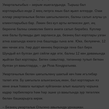
Умарталыгыбыз – аерым ишегалдында. Тырыш бал
кортларыбыз инде 2 мең литрга якын бал җыеп өлгерде. Озак
еллар умартачылык белән шөгыльләнгәч, балны сатып алучы үз
клиентларыбыз бар. Ләкин без кул арты китмәсен дип, иң
беренче балны символик бәягә әнигә сатып бирәбез. Күпләр
юкә балы булмады дип зарланса да, безнең бал кортлары узган
атна азагында юкәгә оча башлады гына әле. Юкә, белүемчә, 12
көн чәчәк ата. Һәр дүрт көннең берсендә генә бал бирә.
Шундый ел булган дип сөйли иде әти, балны 12 көн дәвамында
җыйган бал кортлары. Бөтен савытлар, тәпәннәр тулып беткән
булган ул вакытларда, – ди Роза Кондратьева.
Умартачылык белән шөгыльләнү шактый көч һәм игътибар
таләп итә. Бу шөгыльгә алынгансың икән, бал кортларын яз
көне ачык һавага чыгарып куйганнан алып кышлату чорына
кадәр тәрбияләргә һәм һәр эшне үз вакытында зур төгәллек
белән башкарырга кирәк.
– Безнең умарталык Ольгино авылында урнашкан.