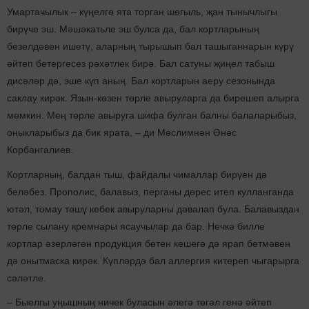
Умартачылык – күңелгә ята торган шөгыль, җан тынычлыгы
бирүче эш. Мәшәкатьле эш булса да, бал кортларының
безелдәвен ишетү, аларның тырышып бал ташыганнарын күрү
әйтеп бетергесез рәхәтлек бирә. Бал сатуны җиңел табыш
дисәләр дә, эше күп аның. Бал кортларын аеру сезонында
саклау кирәк. Язын-көзен төрле авыруларга да бирешеп алырга
мөмкин. Мең төрле авыруга шифа булган балны балаларыбыз,
оныкларыбыз да бик ярата, – ди Мөслимнән Әнәс
Корбангалиев.
Кортларның, балдан тыш, файдалы чималлар бирүен дә
беләбез. Прополис, балавыз, перганы дөрес итеп кулланганда
ютәл, томау төшү кебек авыруларны дәвалап була. Балавыздан
төрле сылану кремнары ясаучылар да бар. Нечкә билле
кортлар әзерләгән продукция бөтен кешегә дә ярап бетмәвен
дә онытмаска кирәк. Күпләрдә бал аллергия китереп чыгарырга
сәләтле.
– Быелгы уңышның ничек буласын әлегә төгәл генә әйтеп