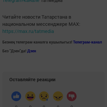
Telegram-канале
Татмедиа
Читайте новости Татарстана в
национальном мессенджере MАХ:
https://max.ru/tatmedia
Безнең телеграм каналга кушылыгыз!
Телеграм-канал
Без "Дзен"да!
Д
зен
Оставляйте реакции