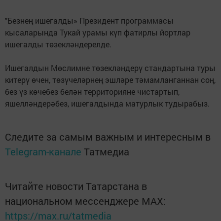
"Безнең ишегалды» Президент программасы
кысаларында Тукай урамы күп фатирлы йортлар
ишегалды төзекләндерелде.
Ишегалдын Мөслимне төзекләндерү стандартына туры
китерү өчен, төзүчеләрнең эшләре тәмамланганнан соң,
без үз көчебез белән территорияне чистартып,
яшелләндерәбез, ишегалдында матурлык тудырабыз.
Следите за самым важным и интересным в
Telegram-канале
Татмедиа
Читайте новости Татарстана в
национальном мессенджере MАХ:
https://max.ru/tatmedia