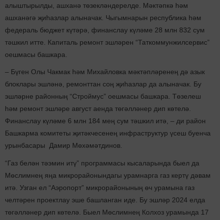
алыштырылды, ашханә төзекләндерелде. Мәктәпкә һәм
ашханәгә җиһазлар алыначак. Чыгымнарын республика һәм
федераль бюджет күтәрә, финанслау күләме 28 млн 832 сум
тәшкил итте. Капиталь ремонт эшләрен “Таткоммунжилсервис”
оешмасы башкара.
– Бүген Олы Чакмак һәм Михайловка мәктәпләренең дә азык
блоклары эшләнә, ремонттан соң җиһазлар да алыначак. Бу
эшләрне районның “Строймус” оешмасы башкара. Төзелеш
һәм ремонт эшләре август аенда төгәлләнер дип көтелә.
Финанслау күләме 6 млн 184 мең сум тәшкил итә, – ди район
Башкарма комитеты җитәкчесенең инфраструктур үсеш буенча
урынбасары Дамир Мөхәмәтдинов.
“Газ белән тәэмин итү” программасы кысаларында быел да
Мөслимнең яңа микрорайонындагы урамнарга газ кертү дәвам
итә. Узган ел “Аэропорт” микрорайонының өч урамына газ
челтәрен проектлау эше башланган иде. Бу эшләр 2024 елда
төгәлләнер дип көтелә. Быел Мөслимнең Колхоз урамында 17