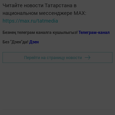
Читайте новости Татарстана в
национальном мессенджере MАХ:
https://max.ru/tatmedia
Безнең телеграм каналга кушылыгыз!
Телеграм-канал
Без "Дзен"да!
Д
зен
Перейти на страницу новости