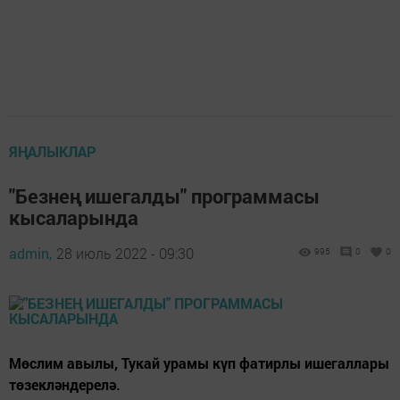
ЯҢАЛЫКЛАР
"Безнең ишегалды" программасы
кысаларында
admin,
28 июль 2022 - 09:30
995
0
0
Мөслим авылы, Тукай урамы күп фатирлы ишегаллары
төзекләндерелә.