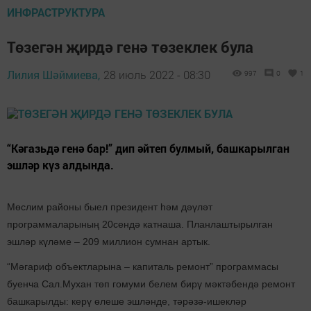
ИНФРАСТРУКТУРА
Төзегән җирдә генә төзеклек була
Лилия Шәймиева,
28 июль 2022 - 08:30
997
0
1
“Кәгазьдә генә бар!” дип әйтеп булмый, башкарылган
эшләр күз алдында.
Мөслим районы быел президент һәм дәүләт
программаларының 20сендә катнаша. Планлаштырылган
эшләр күләме – 209 миллион сумнан артык.
“Мәгариф объектларына – капиталь ремонт” программасы
буенча Сал.Мухан төп гомуми белем бирү мәктәбендә ремонт
башкарылды: керү өлеше эшләнде, тәрәзә-ишекләр