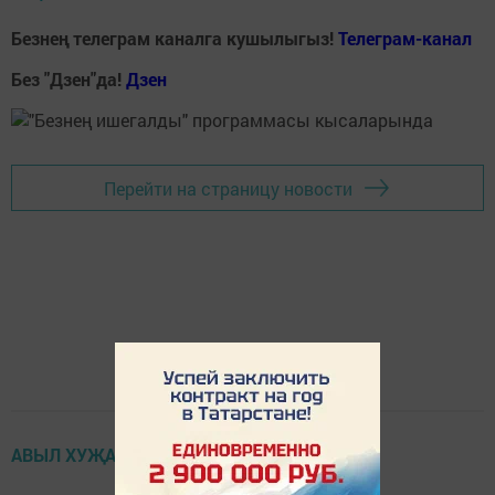
Безнең телеграм каналга кушылыгыз!
Телеграм-канал
Без "Дзен"да!
Д
зен
Перейти на страницу новости
АВЫЛ ХУҖАЛЫГЫ