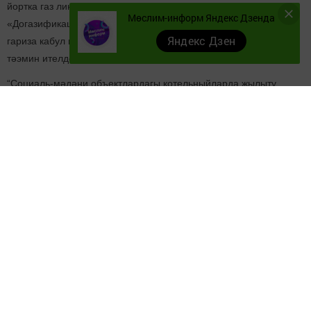
йортка газ линиясе эшләнәчәк. Төзелеш эшләре инде бара.
Мөслим-информ Яндекс Дзенда
«Догазификация» федераль программасына 14 гаиләдән
Яндекс Дзен
гариза кабул ителде. Шуларның өчесенең йортлары газ белән
тәэмин ителде.
“Социаль-мәдәни объектлардагы котельныйларда җылыту
казаннарын алыштыру” программасы кысаларында Күбәк төп
гомуми белем бирү мәктәбендә газ котелы алыштырылды. Бу
эшкә республика бюджетыннан 2,3 млн сум акча бүленде.
Бүгенге көндә документация эшләре дә төгәлләнеп килә.
“Буаларны ремонтлау” программасы ярдәме белән Ольгино
авылы буасы һәм гидротехник корылмалары ремонтланды.
Шушындый ук эш бүген Иске Карамалы авылындагы Сабантуй
паркы янындагы буада дәвам итә. “Күпфатирлы йортларга –
капиталь ремонт” программасы ярдәме белән Мөслимнең
Вахитов урамындагы күпфатирлы 11, 13, 25нче йортларда
капиталь ремонт үткәрелеп, фасад эшләнде. Бу эшләргә 7,4
млн сум акча сарыф ителде.