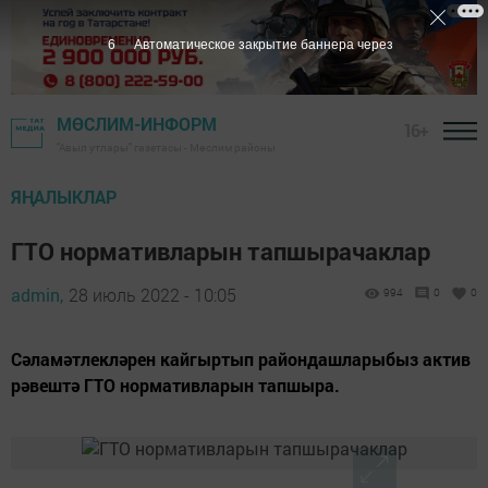
5
Автоматическое закрытие баннера через
МӨСЛИМ-ИНФОРМ
16+
"Авыл утлары" газетасы - Мөслим районы
ЯҢАЛЫКЛАР
ГТО нормативларын тапшырачаклар
admin,
28 июль 2022 - 10:05
994
0
0
Сәламәтлекләрен кайгыртып райондашларыбыз актив
рәвештә ГТО нормативларын тапшыра.