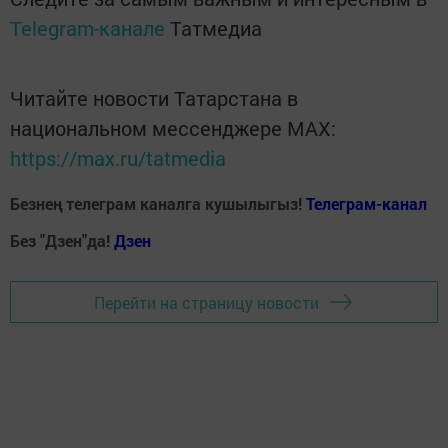
Telegram-канале
Татмедиа
Читайте новости Татарстана в
национальном мессенджере MАХ:
https://max.ru/tatmedia
Безнең телеграм каналга кушылыгыз!
Телеграм-канал
Без "Дзен"да!
Д
зен
Перейти на страницу новости