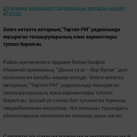
Әлеге китапта авторның “Тәртип-FМ” радиосында
яңгыраган тапшыруларының язма вариантлары
туплап бирелгән.
Район җитәкчелеге ярдәме белән Гөлфия
Мөхәмәтгәрәеваның “Дөнья сүзе – бер бүләк” дип
исемләнгән китабы нәшер ителде. Әлеге китапта
авторның “Тәртип-FМ” радиосында яңгыраган
тапшыруларының язма вариантлары туплап
бирелгән. Шулай ук гомер буе тупланган тормыш
тәҗрибәсеннән мисаллар, тел язмышы турындагы
уйлануларына нигезләнгән язмалар урын алган.
Следите за самым важным и интересным в