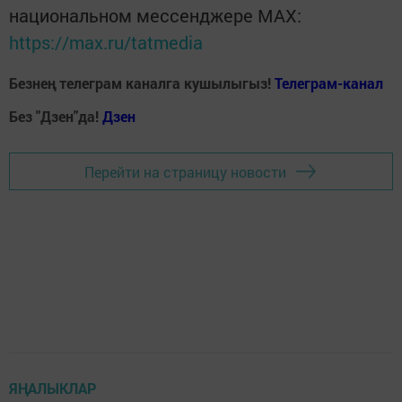
национальном мессенджере MАХ:
https://max.ru/tatmedia
Безнең телеграм каналга кушылыгыз!
Телеграм-канал
Без "Дзен"да!
Д
зен
Перейти на страницу новости
ЯҢАЛЫКЛАР