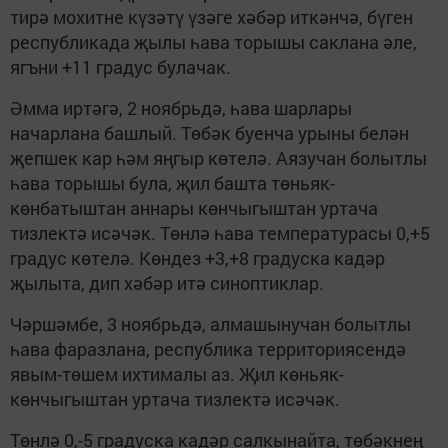
тирә мохитне күзәтү үзәге хәбәр иткәнчә, бүген
республикада җылы һава торышы саклана әле,
ягъни +11 градус булачак.
Әмма иртәгә, 2 ноябрьдә, һава шарлары
начарлана башлый. Төбәк буенча урыны белән
җепшек кар һәм яңгыр көтелә. Аязучан болытлы
һава торышы була, җил башта төньяк-
көнбатыштан аннары көнчыгыштан уртача
тизлектә исәчәк. Төнлә һава температурасы 0,+5
градус көтелә. Көндез +3,+8 градуска кадәр
җылыта, дип хәбәр итә синоптиклар.
Чәршәмбе, 3 ноябрьдә, алмашынучан болытлы
һава фаразлана, республика территориясендә
явым-төшем ихтималы аз. Җил көньяк-
көнчыгыштан уртача тизлектә исәчәк.
Төнлә 0,-5 градуска кадәр салкынайта, төбәкнең