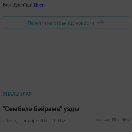
Без "Дзен"да!
Д
зен
Перейти на страницу новости
ЯҢАЛЫКЛАР
"Сөмбелә бәйрәме" узды
admin,
1 ноябрь 2021 - 09:02
1243
0
0