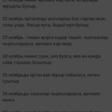
яңгырлы булыр.
22 ноябрь иртәсендә агачларны бәс сарган икән,
солы уңар. Яңгыр яуса, бодай мул булыр.
23 ноябрь - томан җиргә кадәр төшеп, чыпчыклар
чыркылдашса, җепшек кар явар.
24 ноябрь көнне суык, аяз булса, ике-өч көндә
һава торышы бозылыр.
25 ноябрьдә иртән вак яңгыр сибәләсә, кичкә
суытыр.
26 ноябрьдә чәүкәләр чыркылдашса, җепшек
көнгә.