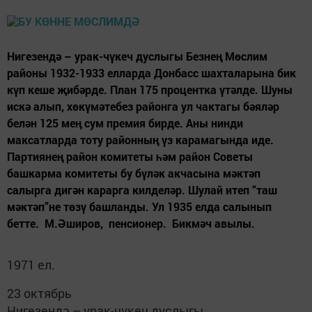
Нигезендә – урак-чүкеч дуслыгы Безнең Мөслим
районы 1932-1933 елларда Донбасс шахталарына бик
күп кеше җибәрде. План 175 процентка үтәлде. Шуны
искә алып, хөкүмәтебез районга ул чактагы бәяләр
белән 125 мең сум премия бирде. Аны нинди
максатларда тоту районның үз карамагында иде.
Партиянең район комитеты һәм район Советы
башкарма комитеты бу бүләк акчасына мәктәп
салырга дигән карарга килделәр. Шулай итеп “таш
мәктәп”не төзү башланды. Ул 1935 елда салынып
бетте. М.Әширов, пенсионер. Бикмәч авылы.
1971 ел.
23 октябрь
Нигезендә – урак-чүкеч дуслыгы