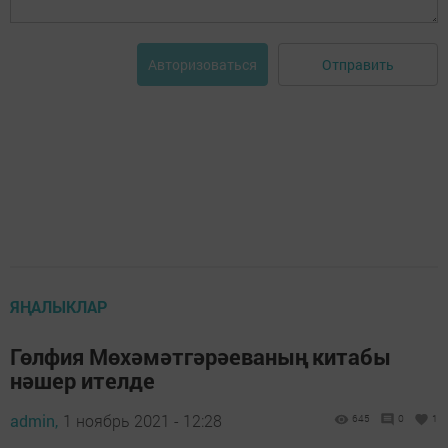
Отправить
Авторизоваться
ЯҢАЛЫКЛАР
Гөлфия Мөхәмәтгәрәеваның китабы
нәшер ителде
admin,
1 ноябрь 2021 - 12:28
645
0
1