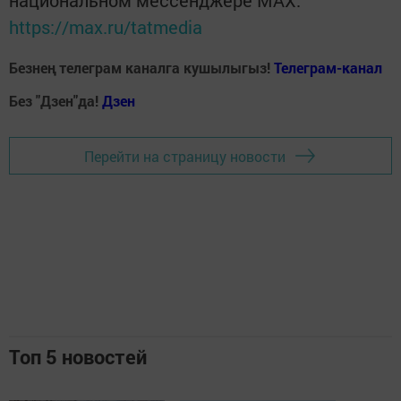
национальном мессенджере MАХ:
https://max.ru/tatmedia
Безнең телеграм каналга кушылыгыз!
Телеграм-канал
Без "Дзен"да!
Д
зен
Перейти на страницу новости
Топ 5 новостей