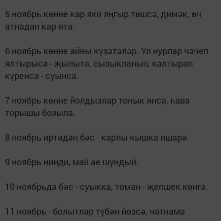
5 ноябрь көнне кар яки яңгыр төшсә, димәк, өч
атнадан кар ята.
6 ноябрь көнне айны күзәтәләр. Ул нурлар чәчеп
ялтырыса - җылыта, сызыкланып, калтырап
күренсә - суынса.
7 ноябрь көнне йолдызлар тонык янса, һава
торышы бозыла.
8 ноябрь иртәдән бәс - карлы кышка ишарә.
9 ноябрь нинди, май ае шундый.
10 ноябрьдә бәс - суыкка, томан - җепшек көнгә.
11 ноябрь - болытлар түбән йөзсә, чатнама