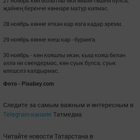
27 ноябрь көн болытлы яки явым-төшем булса,
җәйнең беренче көннәре матур килмәс.
28 ноябрь көнне яткан кар язга кадәр эреми.
29 ноябрь көнне юеш кар - буранга.
30 ноябрь - көн кояшлы икән, кыш кояш белән
әллә ни сөендермәс, көн суык булса, суык
өлешсез калдырмас.
Фото - Pixabay.com
Следите за самым важным и интересным в
Telegram-канале
Татмедиа
Читайте новости Татарстана в