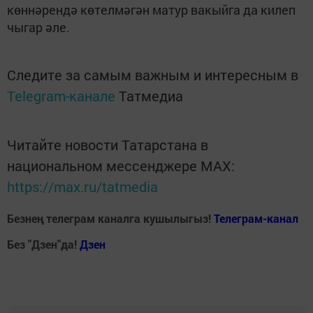
көннәрендә көтелмәгән матур вакыйга да килеп
чыгар әле.
Следите за самым важным и интересным в
Telegram-канале
Татмедиа
Читайте новости Татарстана в
национальном мессенджере MАХ:
https://max.ru/tatmedia
Безнең телеграм каналга кушылыгыз!
Телеграм-канал
Без "Дзен"да!
Д
зен