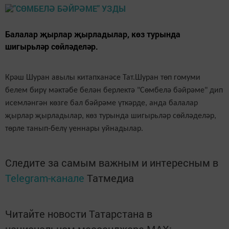
Балалар җырлар җырладылар, көз турында
шигырьләр сөйләделәр.
Крәш Шуран авылы китапханәсе Тат.Шуран төп гомуми
белем бирү мәктәбе белән берлектә "Сөмбелә бәйрәме" дип
исемләнгән көзге бал бәйрәме үткәрде, анда балалар
җырлар җырладылар, көз турында шигырьләр сөйләделәр,
төрле танып-белү уеннары уйнадылар.
Следите за самым важным и интересным в
Telegram-канале
Татмедиа
Читайте новости Татарстана в