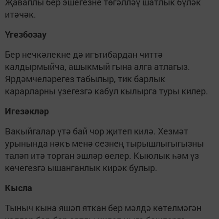
Җаваплы бер эшегезне төгәлләү шатлык бүләк
итәчәк.
Үгезбозау
Бер нечкәлекне дә игътибардан читтә
калдырмыйча, ашыкмый гына алга атлагыз.
Ярдәмчеләрегез табылыр, тик барлык
карарларны үзегезгә кабул кылырга туры килер.
Игезәкләр
Вакыйгалар үтә бай чор җитеп килә. Хезмәт
урынында нәкъ менә сезнең тырышлыгыгызны
таләп итә торган эшләр өелер. Кыюлык һәм үз
көчегезгә ышанганлык кирәк булыр.
Кысла
Тыныч кына яшәп яткан бер мәлдә көтелмәгән