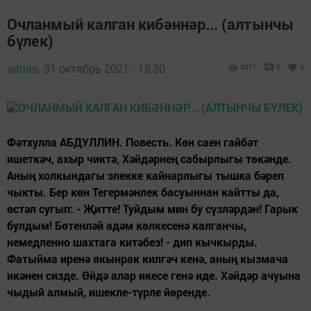
Очланмый калган кибәннәр... (алтынчы
бүлек)
admin,
31 октябрь 2021 - 18:30
4311
0
4
Фәтхулла АБДУЛЛИН. Повесть. Көн саен гайбәт
ишеткәч, ахыр чиктә, Хәйдәрнең сабырлыгы төкәнде.
Аның холкындагы элекке кайнарлыгы тышка бәреп
чыкты. Бер көн Тегермәнлек басуыннан кайтты да,
өстәл сугып: - Җитте! Туйдым мин бу сүзләрдән! Гарык
булдым! Бөтенләй адәм көлкесенә калганчы,
немедленно шахтага китәбез! - дип кычкырды.
Фатыйма иренә якынрак килгәч кенә, аның кызмача
икәнен сизде. Өйдә алар икесе генә иде. Хәйдәр ачуына
чыдый алмый, ишекле-түрле йөренде.