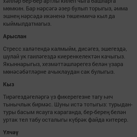
хәлләр бер-бер артлы килеп чыга башларга
мөмкин. Бар нәрсәгә әзер булып торыгыз, әмма
эшнең нәрсәдә икәненә төшенмичә кыл да
кыймылдатмагыз.
Арыслан
Стресс халәтендә калмыйм, дисәгез, эшегездә,
шулай ук гаиләгездә киеренкелектән качыгыз.
Якыннарыгыз, хезмәттәшләрегез белән үзара
мөнәсәбәтләрне ачыклаудан сак булыгыз.
Кыз
Тирәгездәгеләргә үз фикерегезне тагу һич
тынычлык бирмәс. Шуны истә тотыгыз: турыдан-
туры басым ясауга караганда, бер-берең белән
уртак тел табу осталыгы күбрәк файда китерер.
Үлчәү