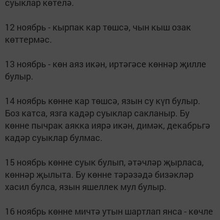
суыклар көтелә.
12 ноябрь - кырпак кар төшсә, чын кыш озак
көттермәс.
13 ноябрь - көн аяз икән, иртәгәсе көннәр җилле
булыр.
14 ноябрь көнне кар төшсә, язын су күп булыр.
Боз катса, язга кадәр суыклар сакланыр. Бу
көнне пычрак аякка иярә икән, димәк, декабрьгә
кадәр суыклар булмас.
15 ноябрь көнне суык булып, әтәчләр җырласа,
көннәр җылыта. Бу көнне тәрәзәдә бизәкләр
хасил булса, язын яшеллек мул булыр.
16 ноябрь көнне мичтә утын шартлап янса - көчле