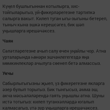
Күңел бушлыгыннан котылырга, хис-
тойгыларыгыз, уй-фикерләрегезне тәртипкә
салырга вакыт. Килеп туган ыгы-зыгыны бетереп,
тыныч кына эшкә керешсәгез, бик шәп
уңышларга ирешәчәксез.
Чаян
Сәләтләрегезне ачып салу өчен уңайлы чор. Атна
урталарында һөнәри эшчәнлегегездә яңа
мөмкинлекләр ачылуга сөенеп бетә алмассыз.
Укчы
Сабырлыгыгызны җыеп, үз фикерегезне якларга
әзер булып торыгыз. Бик тынгысыз, әмма эш,
акча мәсьәләләрендә гаять уңышлы атна. Шуны
истә тотыгыз: килеп туганхәлләрдә югалып
калмасагыз, үтә зур уңышларга ирешәчәксез.