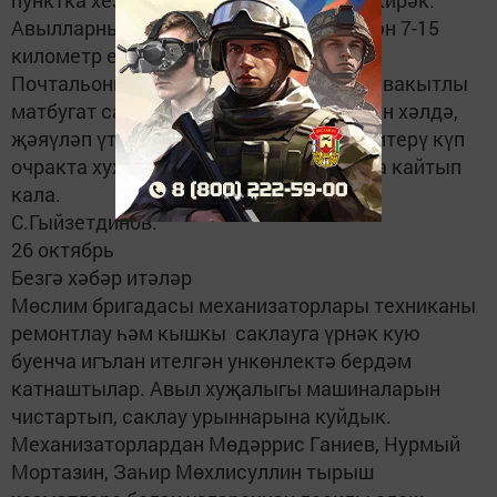
пунктка хезмәт күрсәтүләрен әйтергә кирәк.
Авылларның шактые элемтә бүлегеннән 7-15
километр ераклыкта урнашкан.
Почтальоннарның күпчелеге бу араны, вакытлы
матбугат салган авыр сумканы күтәргән хәлдә,
җәяүләп үтә. Почтаны үз вакытында китерү күп
очракта хуҗалыкларның булышлыгына кайтып
кала.
С.Гыйзетдинов.
26 октябрь
Безгә хәбәр итәләр
Мөслим бригадасы механизаторлары техниканы
ремонтлау һәм кышкы саклауга үрнәк кую
буенча игълан ителгән ункөнлектә бердәм
катнаштылар. Авыл хуҗалыгы машиналарын
чистартып, саклау урыннарына куйдык.
Механизаторлардан Мөдәррис Ганиев, Нурмый
Мортазин, Заһир Мөхлисуллин тырыш