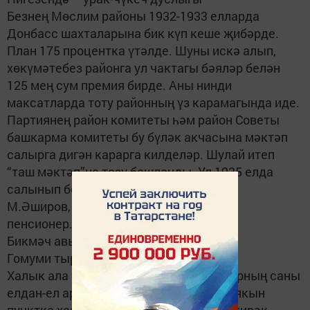
Безнең Мөслим районы 1932-1933 елларда
Донбасс шахталарына бик күп кеше җибәрде.
План 175 процентка үтәлде. Шуны искә алып,
хөкүмәтебез районга ул чактагы бәяләр белән
125 мең сум премия бирде. Аны нинди
максатларда тоту районның үз карамагында иде.
Партиянең район комитеты һәм район Советы
башкарма комитеты бу бүләк акчасына мәктәп
салырга дигән карарга килделәр. Шулай итеп
“таш мәктәп”не төзү башланды. Ул 1935 елда
салынып бетте.
М.Әширов,
пенсионер.
Бикмәч авылы.
Гомуми тырышлык кирәк
Халык ала торган газета һәм журналларның саны
елдан-ел арта. Почтальоннарның 80гә якын