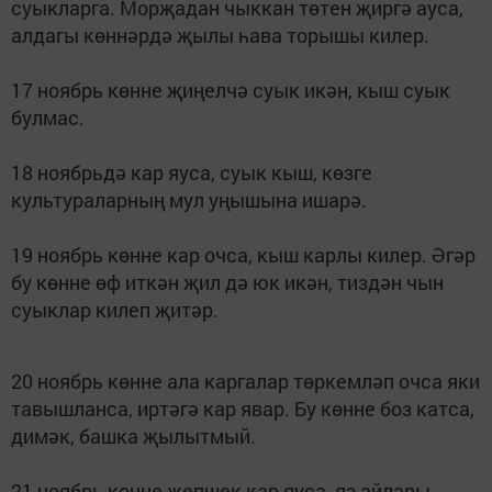
суыкларга. Морҗадан чыккан төтен җиргә ауса,
алдагы көннәрдә җылы һава торышы килер.
17 ноябрь көнне җиңелчә суык икән, кыш суык
булмас.
18 ноябрьдә кар яуса, суык кыш, көзге
культураларның мул уңышына ишарә.
19 ноябрь көнне кар очса, кыш карлы килер. Әгәр
бу көнне өф иткән җил дә юк икән, тиздән чын
суыклар килеп җитәр.
20 ноябрь көнне ала каргалар төркемләп очса яки
тавышланса, иртәгә кар явар. Бу көнне боз катса,
димәк, башка җылытмый.
21 ноябрь көнне җепшек кар яуса, яз айлары