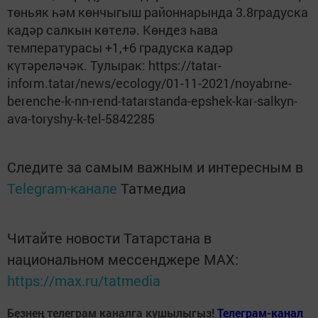
төньяк һәм көнчыгыш районнарында 3.8градуска
кадәр салкын көтелә. Көндез һава
температурасы +1,+6 градуска кадәр
күтәреләчәк. Тулырак: https://tatar-
inform.tatar/news/ecology/01-11-2021/noyabrne-
berenche-k-nn-rend-tatarstanda-epshek-kar-salkyn-
ava-toryshy-k-tel-5842285
Следите за самым важным и интересным в
Telegram-канале
Татмедиа
Читайте новости Татарстана в
национальном мессенджере MАХ:
https://max.ru/tatmedia
Безнең телеграм каналга кушылыгыз!
Телеграм-канал