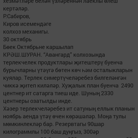
хезмәтләре белән үзләреннән лаеклы өлеш
кертәләр.
Р.Сабиров,
Киров исемендәге
колхоз механигы.
30 октябрь
Бөек Октябрьне каршылап
КРӘШ.ШУРАН. “Авангард” колхозында
терлекчелек продуктлары җитештерү буенча
бурычларны үтәүгә бөтен көч һәм осталыкларын
куялар. Терлек симертүчеләребез билгеләнгән
чиккә җитеп киләләр. Хуҗалык план буенча 2490
центнер ит сатарга тиеш иде. Шуның 2330
центнеры озатылды инде.
Хәзер терлекчеләребез ит сатуның еллык планын
ноябрь аенда үтәү өчен көрәшәләр. Моңа тулы
мөмкинлекләр бар. Резервтагы 90шар
килограммлы 100 баш дуңгыз, 300әр