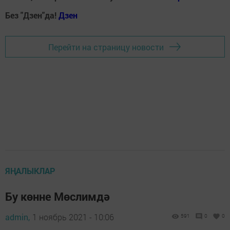
Без "Дзен"да!
Д
зен
Перейти на страницу новости
ЯҢАЛЫКЛАР
Бу көнне Мөслимдә
admin,
1 ноябрь 2021 - 10:06
591
0
0