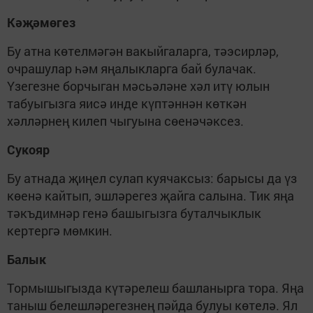
Кәҗәмөгез
Бу атна көтелмәгән вакыйгаларга, тәэсирләр,
очрашулар һәм яңалыкларга бай булачак.
Үзегезне борчыган мәсьәләне хәл итү юлын
табуыгызга яисә инде күптәннән көткән
хәлләрнең килеп чыгуына сөенәчәксез.
Сукояр
Бу атнада җиңел сулап куячаксыз: барысы да үз
көенә кайтып, эшләрегез җайга салына. Тик яңа
тәкъдимнәр генә башыгызга буталчыклык
кертергә мөмкин.
Балык
Тормышыгызда күтәрелеш башланырга тора. Яңа
таныш белешләрегезнең пәйда булуы көтелә. Ял