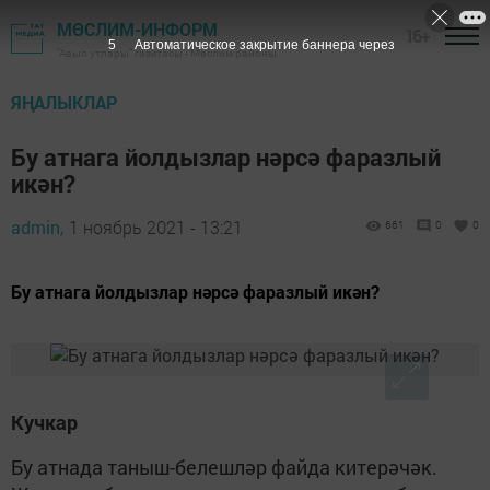
МӨСЛИМ-ИНФОРМ
16+
4
Автоматическое закрытие баннера через
"Авыл утлары" газетасы - Мөслим районы
ЯҢАЛЫКЛАР
Бу атнага йолдызлар нәрсә фаразлый
икән?
admin,
1 ноябрь 2021 - 13:21
661
0
0
Бу атнага йолдызлар нәрсә фаразлый икән?
Кучкар
Бу атнада таныш-белешләр файда китерәчәк.