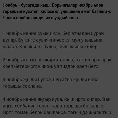
Ноябрь - бусагада кыш. Борынгылар ноябрь һава
торышын күзәтеп, киләсе ел уңышына өмет баглаган.
Чөнки ноябрь нинди, яз шундый килә.
1 ноябрь көнне суык икән, бер атнадан буран
дулар. Бүгенге суык киләсе ел мул уңышына
ишарә. Көн җылы булса, кыш җылы килер.
2 ноябрь кар коры җиргә төшсә, ә агачлар яфрак
коеп бетермәгән икән, ул тиздән эреп бетә.
3 ноябрь җылы булса, бер атна җылы һава
торышы саклана.
4 ноябрь көнне яңгыр яуса, кыш иртә килер. Вак
яңгыр сибәләп торса, һава торышы бозылыр.
Иртә томан белән башланса, тагын да җылытыр.