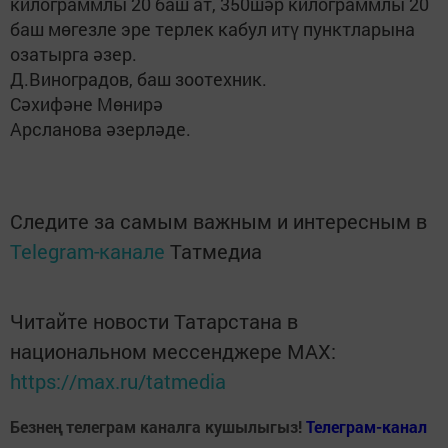
килограммлы 20 баш ат, 350шәр килограммлы 20
баш мөгезле эре терлек кабул итү пунктларына
озатырга әзер.
Д.Виноградов, баш зоотехник.
Сәхифәне Мөнирә
Арсланова әзерләде.
Следите за самым важным и интересным в
Telegram-канале
Татмедиа
Читайте новости Татарстана в
национальном мессенджере MАХ:
https://max.ru/tatmedia
Безнең телеграм каналга кушылыгыз!
Телеграм-канал