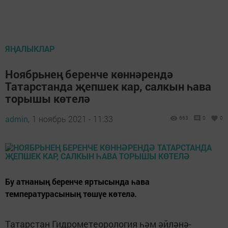
ЯҢАЛЫКЛАР
Ноябрьнең беренче көннәрендә
Татарстанда җепшек кар, салкын һава
торышы көтелә
admin,
1 ноябрь 2021 - 11:33
663
0
0
Бу атнаның беренче яртысында һава
температурасының төшүе көтелә.
Татарстан Гидрометеорология һәм әйләнә-