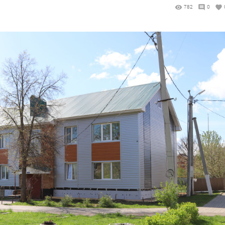
782
0