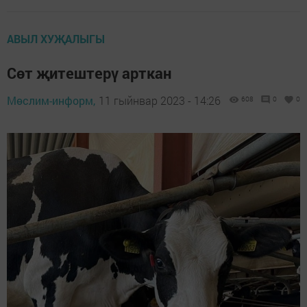
АВЫЛ ХУҖАЛЫГЫ
Сөт җитештерү арткан
Мөслим-информ,
11 гыйнвар 2023 - 14:26
608
0
0