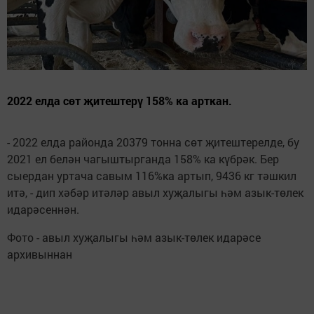
2022 елда сөт җитештерү 158% ка арткан.
- 2022 елда районда 20379 тонна сөт җитештерелде, бу
2021 ел белән чагыштырганда 158% ка күбрәк. Бер
сыердан уртача савым 116%ка артып, 9436 кг тәшкил
итә, - дип хәбәр итәләр авыл хуҗалыгы һәм азык-төлек
идарәсеннән.
Фото - авыл хуҗалыгы һәм азык-төлек идарәсе
архивыннан