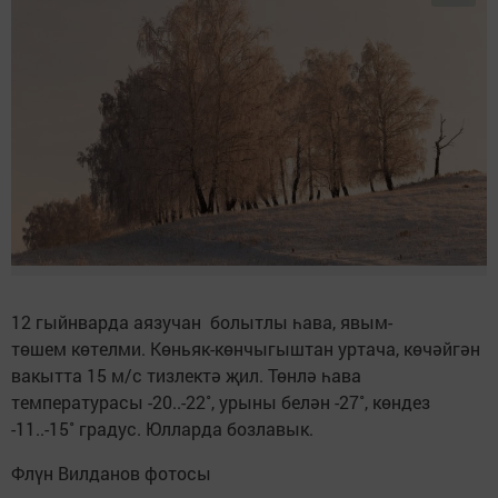
12 гыйнварда аязучан болытлы һава, явым-
төшем көтелми. Көньяк-көнчыгыштан уртача, көчәйгән
вакытта 15 м/с тизлектә җил. Төнлә һава
температурасы -20..-22˚, урыны белән -27˚, көндез
-11..-15˚ градус. Юлларда бозлавык.
Флүн Вилданов фотосы