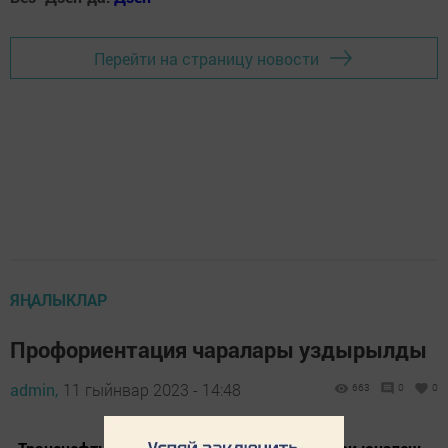
Перейти на страницу новости
ЯҢАЛЫКЛАР
Профориентация чаралары уздырылды
admin,
11 гыйнвар 2023 - 14:48
663
0
0