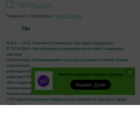
Телефон АО «ТАТМЕДИА»:
(843) 222 09 84
16+
© 2011 - 2026. Мослим (Муслюмово). Все права защищены.
© ТАТМЕДИА. Все материалы, размещенные на сайте, защищены
законом.
Перепечатка, воспроизведение и распространение в любом объеме
информации,
размещенной на сайте, возможна только с письменного согласия
Мөслим-информ Яндекс Дзенда
редакций СМИ.
При поддержке Республиканского агентства по печати и массовым
Яндекс Дзен
коммуникациям.
Наименование СМИ: Мөслим-информ
СМИ зарегистрировано Федеральной службой по надзору в сфере
связи,
информационных технологий и массовых коммуникаций
запись о регистрации СМИ ЭЛ №ФС77-73825 от 28.09.2018 г.
ФИО главного редактора: Афзалова Римма Рашидовна
Адрес редакции: 423970, РТ, Муслюмовский район, село Муслюмово,
ул.Пушкина, д.43
Телефон редакции: 8 (8-5556) 2-55-00, электронная почта