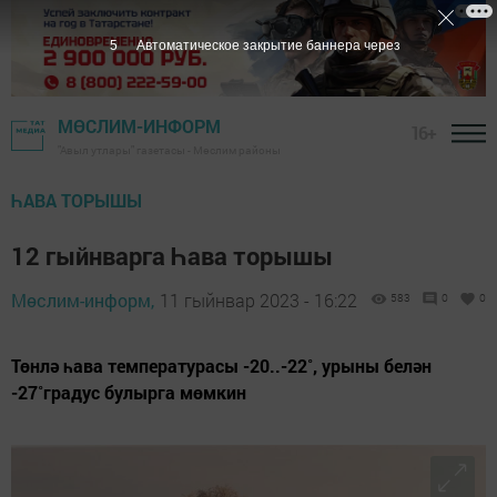
4
Автоматическое закрытие баннера через
МӨСЛИМ-ИНФОРМ
16+
"Авыл утлары" газетасы - Мөслим районы
ҺАВА ТОРЫШЫ
12 гыйнварга Һава торышы
Мөслим-информ,
11 гыйнвар 2023 - 16:22
583
0
0
Төнлә һава температурасы -20..-22˚, урыны белән
-27˚градус булырга мөмкин