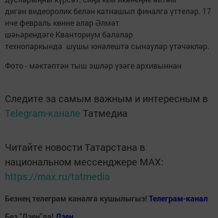
дигән видеоролик белән катнашып финалга үттеләр. 17
нче февраль көнне алар Әлмәт
шәһәрендәге Кванториум балалар
технопаркында шушы юнәлештә сынаулар үтәчәкләр.
Фото - мәктәптән тыш эшләр үзәге архивыннан
Следите за самым важным и интересным в
Telegram-канале
Татмедиа
Читайте новости Татарстана в
национальном мессенджере MАХ:
https://max.ru/tatmedia
Безнең телеграм каналга кушылыгыз!
Телеграм-канал
Без "Дзен"да!
Д
зен