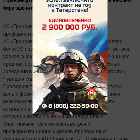
«Транснефть-Кама буе» АҖ 2022 елда һөнәри юнәлеш
бирү эшенә йомгак ясады
АО «Транснефть – Прикамье» подвело итоги
профориентационной работы в 2022 году
АО «Транснефть – Прикамье» в 2022 году провело
более 30 профориентационных мероприятий - встреч,
уроков, экскурсий и ярмарок вакансий для учащихся
средних, средне специальных и высших учебных
заведений в Республиках Татарстан, Башкортостан,
Чувашия, Удмуртия.
Профориентационные мероприятия проводятся с
целью формирования перспективного кадрового
резерва и являются частью системной работы
компании в регионах присутствия в рамках
сотрудничества с учебными заведениями.
Участниками тематических встреч и
профориентационных уроков, проведенных
специалистами АО «Транснефть – Прикамье», стали