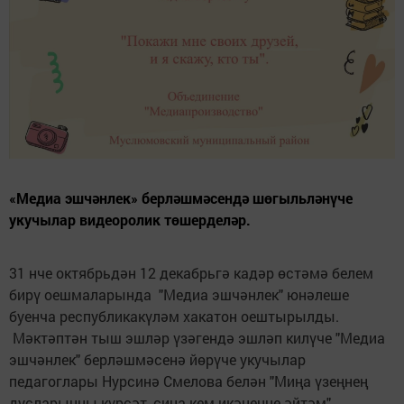
«Медиа эшчәнлек» берләшмәсендә шөгыльләнүче
укучылар видеоролик төшерделәр.
31 нче октябрьдән 12 декабрьгә кадәр өстәмә белем
бирү оешмаларында "Медиа эшчәнлек" юнәлеше
буенча республикакүләм хакатон оештырылды.
Мәктәптән тыш эшләр үзәгендә эшләп килүче "Медиа
эшчәнлек" берләшмәсенә йөрүче укучылар
педагоглары Нурсинә Смелова белән "Миңа үзеңнең
дусларыңны күрсәт, сиңа кем икәнеңне әйтәм"