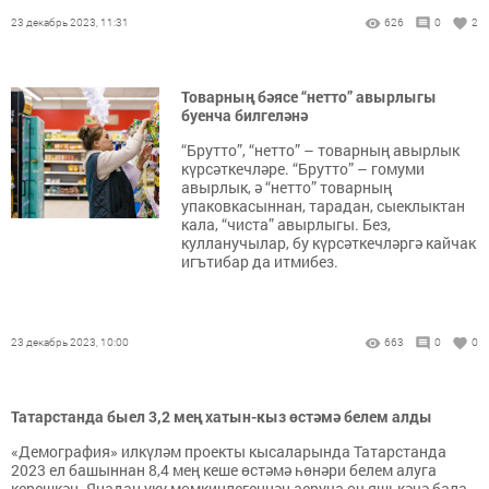
23 декабрь 2023, 11:31
626
0
2
Товарның бәясе “нетто” авырлыгы
буенча билгеләнә
“Брутто”, “нетто” – товарның авырлык
күрсәткечләре. “Брутто” – гомуми
авырлык, ә “нетто” товарның
упаковкасыннан, тарадан, сыеклыктан
кала, “чиста” авырлыгы. Без,
кулланучылар, бу күрсәткечләргә кайчак
игътибар да итмибез.
23 декабрь 2023, 10:00
663
0
0
Татарстанда быел 3,2 мең хатын-кыз өстәмә белем алды
«Демография» илкүләм проекты кысаларында Татарстанда
2023 ел башыннан 8,4 мең кеше өстәмә һөнәри белем алуга
керешкән. Яңадан уку мөмкинлегеннән аеруча өч яшькәчә бала