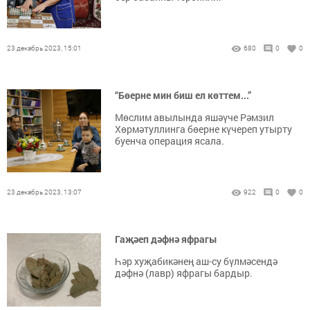
23 декабрь 2023, 15:01
680
0
0
“Бөерне мин биш ел көттем...”
Мөслим авылында яшәүче Рәмзил
Хөрмәтуллинга бөерне күчереп утырту
буенча операция ясала.
23 декабрь 2023, 13:07
922
0
0
Гаҗәеп дәфнә яфрагы
Һәp хуҗабикәнең аш-су бүлмәсендә
дәфнә (лавр) яфрагы бардыр.