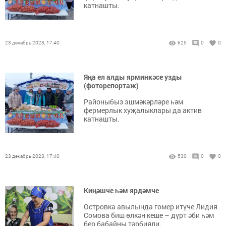
катнашты.
23 декабрь 2023, 17:40
625
0
0
Яңа ел алды ярминкәсе узды
(фоторепортаж)
Районыбыз эшмәкәрләре һәм
фермерлык хуҗалыклары да актив
катнашты.
23 декабрь 2023, 17:40
530
0
0
Киңәшче һәм ярдәмче
Островка авылында гомер итүче Лидия
Сомова биш өлкән кеше – дүрт әби һәм
бер бабайны тәрбияли.