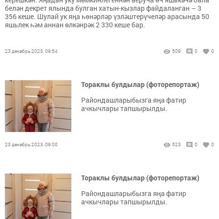
белән декрет ялында булган хатын-кызлар файдаланган – 3
356 кеше. Шулай ук яңа һөнәрләр үзләштерүчеләр арасында 50
яшьлек һәм аннан өлкәнрәк 2 330 кеше бар.
23 декабрь 2023, 09:54
509
0
0
Тораклы булдылар (фоторепортаж)
Райондашларыбызга яңа фатир
ачкычлары тапшырылды.
23 декабрь 2023, 09:00
523
0
0
Тораклы булдылар (фоторепортаж)
Райондашларыбызга яңа фатир
ачкычлары тапшырылды.