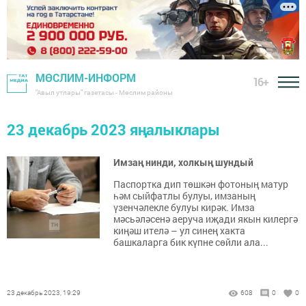
МӨСЛИМ-ИНФОРМ
16+
"Авыл утлары" газетасы - Мөслим районы
23 декабрь 2023 яңалыклары
Имзаң нинди, холкың шундый
Паспортка дип төшкән фотоның матур
һәм сыйфатлы булуы, имзаның
үзенчәлекле булуы кирәк. Имза
мәсьәләсенә аеруча иҗади якын килергә
киңәш ителә – ул синең хакта
башкаларга бик күпне сөйли ала...
23 декабрь 2023, 19:29
608
0
0