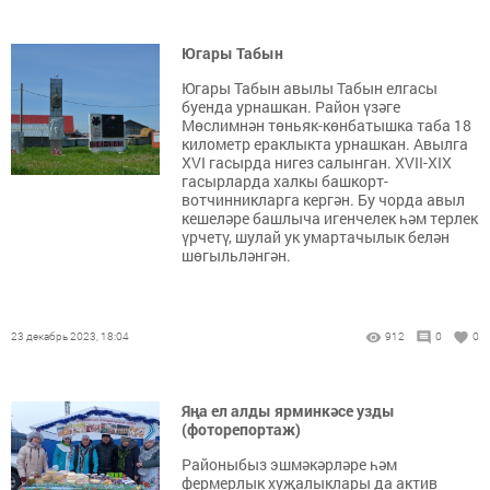
Югары Табын
Югары Табын авылы Табын елгасы
буенда урнашкан. Район үзәге
Мөслимнән төньяк-көнбатышка таба 18
километр ераклыкта урнашкан. Авылга
XVI гасырда нигез салынган. XVII-XIX
гасырларда халкы башкорт-
вотчинникларга кергән. Бу чорда авыл
кешеләре башлыча игенчелек һәм терлек
үрчетү, шулай ук умартачылык белән
шөгыльләнгән.
23 декабрь 2023, 18:04
912
0
0
Яңа ел алды ярминкәсе узды
(фоторепортаж)
Районыбыз эшмәкәрләре һәм
фермерлык хуҗалыклары да актив