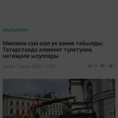
ЯҢАЛЫКЛАР
Миллион сум шул ук көнне табылды:
Татарстанда алимент түләтүнең
нәтиҗәле ысуллары
admin,
7 июль 2026 - 17:00
152
0
0