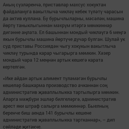
Аның сүзләренчә, приставлар махсус хокуктан
файдалануга вакытлыча чикләү кебек түләтү чарасын
да актив куллана. Бу бурычлыларны, мәсәлән, машина
йөртү таныклыгыннан мәхрүм итәргә мөмкиннәр
дигәнне аңлата. Ел башыннан мондый чикләүгә 6 меңгә
якын бурычлы машина йөртүче дучар булган. Шулай ук
суд приставы Россиядән чыгу хокукын вакытлыча
чикләү турында карар чыгарырга мөмкин. Хәзер
мондый чара 12 меңнән артык кешегә карата
кертелгән.
«Ике айдан артык алимент түләмәгән бурычлы
кешеләр башкарма производство ачканнан соң
административ җаваплылыкка тартылырга мөмкин.
Аларга мәҗбүри эшләр билгеләргә, административ
арест яки штраф салырга мөмкиннәр. Быелның
беренче биш аенда 141 бурычлы кешене
административ җаваплылыкка тартканнар», – дип
сөйләде җитәкче.