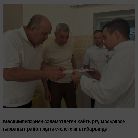
Мөслимлеләрнең сәламәтлеген кайгырту мәсьәләсе
һәрвакыт район җитәкчелеге игътибарында