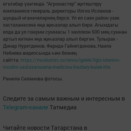
игътибар үзәгендә. “Агромастер” җитештерү
компаниясе генераль директоры Илгиз Исламов -
шундый иганәчеләрнең берсе. Ул ел саен район үзәк
хастаханәсенә яңа җиһазлар алып бирә. Агымдагы
елда да ул гомуми суммасы 1 миллион 500 мең сумнан
артып киткән яңа җиһазлар алып биргән. Тулырак -
Динар Нуретдинов, Фәридә Гайнетдинова, Наилә
Нәбиева видеосында һәм безнең
сайтта:
https://muslumirc.ru/news/igelek/ilgiz-islamov-
moslim-xastaxanasena-medicina-ihazlary-bulak-itte
Рәмилә Сәләмова фотосы.
Следите за самым важным и интересным в
Telegram-канале
Татмедиа
Читайте новости Татарстана в