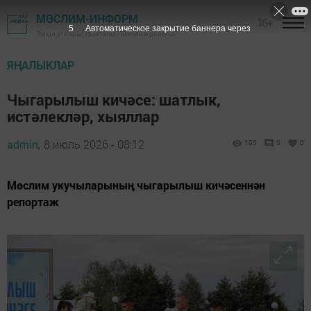
МӨСЛИМ-ИНФОРМ
16+
3
Автоматическое закрытие баннера через
"Авыл утлары" газетасы - Мөслим районы
ЯҢАЛЫКЛАР
Чыгарылыш кичәсе: шатлык,
истәлекләр, хыяллар
admin,
8 июль 2026 - 08:12
105
0
0
Мөслим укучыларының чыгарылыш кичәсеннән
репортаж