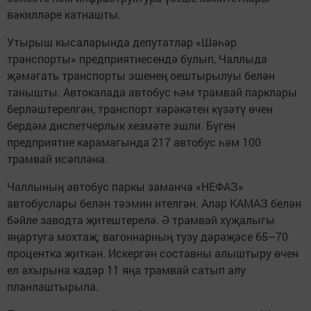
вәкилләре катнашты.
Утырыш кысаларында депутатлар «Шәһәр
транспорты» предприятиесендә булып, Чаллыда
җәмәгать транспорты эшенең оештырылуы белән
танышты. Автокалада автобус һәм трамвай парклары
берләштерелгән, транспорт хәрәкәтен күзәтү өчен
бердәм диспетчерлык хезмәте эшли. Бүген
предприятие карамагында 217 автобус һәм 100
трамвай исәпләнә.
Чаллының автобус паркы заманча «НЕФАЗ»
автобуслары белән тәэмин ителгән. Алар КАМАЗ белән
бәйле заводта җитештерелә. Ә трамвай хуҗалыгы
яңартуга мохтаҗ: вагоннарның тузу дәрәҗәсе 65–70
процентка җиткән. Искергән составны алыштыру өчен
ел ахырына кадәр 11 яңа трамвай сатып алу
планлаштырыла.