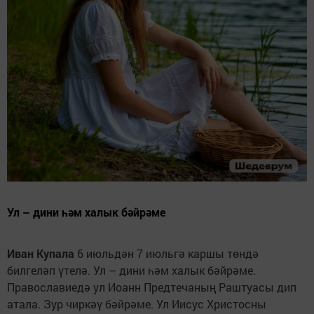
Ул – дини һәм халык бәйрәме
Иван Купала
6 июльдән 7 июльгә каршы төндә
билгеләп үтелә. Ул – дини һәм халык бәйрәме.
Православиедә ул Иоанн Предтечаның Раштуасы дип
атала. Зур чиркәү бәйрәме. Ул Иисус Христосны