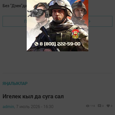
Без "Дзен"да!
Д
зен
Перейти на страницу новости
ЯҢАЛЫКЛАР
Игелек кыл да суга сал
admin,
7 июль 2026 - 16:30
116
0
0