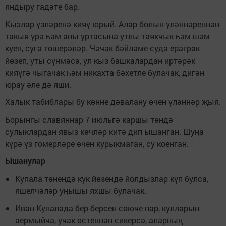
яндыру гадәте бар.
Кызлар үзләренә кияү юрый. Алар болын үләннәреннән
такыя үрә һәм аны уртасына утлы таякчык һәм шәм
куеп, суга төшерәләр. Чәчәк бәйләме суда ераграк
йөзеп, уты сүнмәсә, ул кыз башкалардан иртәрәк
кияүгә чыгачак һәм никахта бәхетле булачак, дигән
юрау әле дә яши.
Халык табиблары бу көнне дәвалану өчен үләннәр җыя.
Борынгы славяннар 7 июльгә каршы төндә
сулыклардан явыз көчләр китә дип ышанган. Шуңа
күрә үз гомерләре өчен курыкмаган, су коенган.
Ы
шанулар
Купала төнендә күк йөзендә йолдызлар күп булса,
яшелчәләр уңышы яхшы булачак.
Иван Купалада бер-берсен сөюче пар, кулларын
аермыйча, учак өстеннән сикерсә, аларның