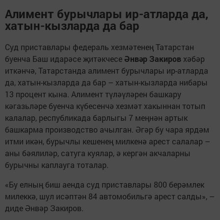
Алимент бурычлары ир-атларда да,
хатын-кызларда да бар
Суд приставлары федераль хезмәтенең Татарстан
буенча Баш идарәсе җитәкчесе
Әнвәр Закиров
хәбәр
иткәнчә, Татарстанда алимент бурычлары ир-атларда
да, хатын-кызларда да бар – хатын-кызларда нибары
13 процент кына. Алимент түләүләрен башкару
кәгазьләре буенча күбесенчә хезмәт хакыннан тотып
калалар, республикада барлыгы 7 меңнән артык
башкарма производство ачылган. Әгәр бу чара ярдәм
итми икән, бурычлы кешенең милкенә арест салалар –
аны бәялиләр, сатуга куялар, ә кергән акчаларны
бурычны каплауга тоталар.
«Бу елның биш аенда суд приставлары 800 берәмлек
милеккә, шул исәптән 84 автомобильгә арест салды», –
диде Әнвәр Закиров.