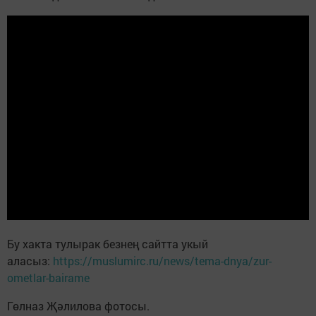
Бу хакта тулырак безнең сайтта укый
аласыз:
https://muslumirc.ru/news/tema-dnya/zur-
ometlar-bairame
Гөлназ Җәлилова фотосы.