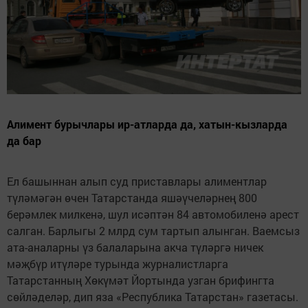
Алимент бурычлары ир-атларда да, хатын-кызларда
да бар
Ел башыннан алып суд приставлары алиментлар
түләмәгән өчен Татарстанда яшәүчеләрнең 800
берәмлек милкенә, шул исәптән 84 автомобиленә арест
салган. Барлыгы 2 млрд сум тартып алынган. Ваемсыз
ата-аналарны үз балаларына акча түләргә ничек
мәҗбүр итүләре турында журналистларга
Татарстанның Хөкүмәт Йортында узган брифингта
сөйләделәр, дип яза «Республика Татарстан» газетасы.