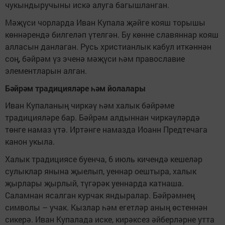
чукындыручыны искә алуга багышланган.
Мәҗүси чорларда Иван Купала җәйге кояш торышы
көннәрендә билгеләп үтелгән. Бу көнне славяннар кояш
алласын данлаган. Русь христианлык кабул иткәннән
соң, бәйрәм үз эченә мәҗүси һәм православие
элементларын алган.
Бәйрәм традицияләре һәм йолалары
Иван Купаланың чиркәү һәм халык бәйрәме
традицияләре бар. Бәйрәм алдыннан чиркәүләрдә
төнге намаз үтә. Иртәнге намазда Иоанн Предтечага
канон укыла.
Халык традициясе буенча, 6 июль кичендә кешеләр
сулыклар янына җыелып, уеннар оештыра, халык
җырлары җырлый, түгәрәк уеннарда катнаша.
Саламнан ясалган курчак яндыралар. Бәйрәмнең
символы – учак. Кызлар һәм егетләр аның өстеннән
сикерә. Иван Купалада иске, кирәксез әйберләрне утта