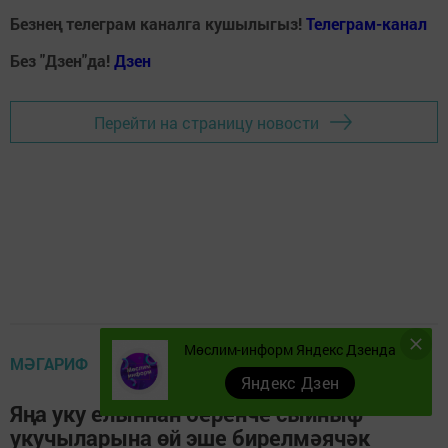
Безнең телеграм каналга кушылыгыз!
Телеграм-канал
Без "Дзен"да!
Д
зен
Перейти на страницу новости
Мөслим-информ Яндекс Дзенда
МӘГАРИФ
Яндекс Дзен
Яңа уку елыннан беренче сыйныф
укучыларына өй эше бирелмәячәк