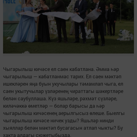
Чыгарылыш кичәсе ел саен кабатлана. Әмма һәр
чыгарылыш — кабатланмас тарих. Ел саен мәктәп
ишекләрен яңа буын укучылары тәмамлап чыга, ел
саен укытучылар үзләренең чираттагы шәкертләре
белән саубуллаша. Күз яшьләре, рәхмәт сүзләре,
киләчәккә өметләр — болар барысы да һәр
чыгарылыш кичәсенең аерылгысыз өлеше. Быелгы
чыгарылыш кичәсе ничек узды? Яшьләр нинди
хыяллар белән мәктәп бусагасын атлап чыкты? Бу
хакта алдагы сюжетыбызда.