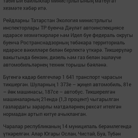
табигый байлыклар министрлыгының матбугат
хезмәте хәбәр итә.
Рейдларны Татарстан Экология министрлыгы
инспекторлары ТР буенча Дәүләт автоинспекциясе
идарәсе хезмәткәрләре һәм Идел буе федераль округы
буенча Ространснадзорның төбәкара территориаль
идарәсе вәкилләре белән берлектә үткәрә. Тикшерүләр
вакытында бензин, дизель һәм газ белән эшләүче
автомобильләрнең техник торышы бәяләнә.
Бүгенгә кадәр белгечләр 1 641 транспорт чарасын
тикшергән. Шуларның 1 373е – җиңел автомобиль, 81е
– йөк машинасы, 187се – автобус. Тикшерелгән
машиналарның 21ендә (1,3 процент) чыгарылган
газлардагы зарарлы матдәләрнең рөхсәт ителгән
нормадан артып китүе ачыкланган.
Чаралар республиканың 14 муниципаль берәмлегендә
үткәрелгән. Алар Югары Ослан, Чистай, Буа, Түбән