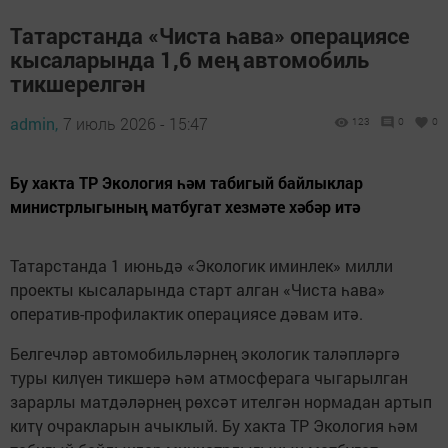
Татарстанда «Чиста һава» операциясе
кысаларында 1,6 мең автомобиль
тикшерелгән
admin,
7 июль 2026 - 15:47
123
0
0
Бу хакта ТР Экология һәм табигый байлыклар
министрлыгының матбугат хезмәте хәбәр итә
Татарстанда 1 июньдә «Экологик иминлек» милли
проекты кысаларында старт алган «Чиста һава»
оператив-профилактик операциясе дәвам итә.
Белгечләр автомобильләрнең экологик таләпләргә
туры килүен тикшерә һәм атмосферага чыгарылган
зарарлы матдәләрнең рөхсәт ителгән нормадан артып
китү очракларын ачыклый. Бу хакта ТР Экология һәм