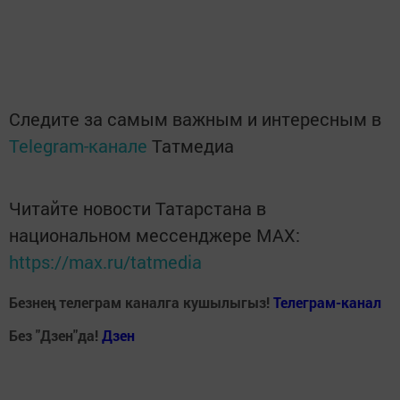
Следите за самым важным и интересным в
Telegram-канале
Татмедиа
Читайте новости Татарстана в
национальном мессенджере MАХ:
https://max.ru/tatmedia
Безнең телеграм каналга кушылыгыз!
Телеграм-канал
Без "Дзен"да!
Д
зен