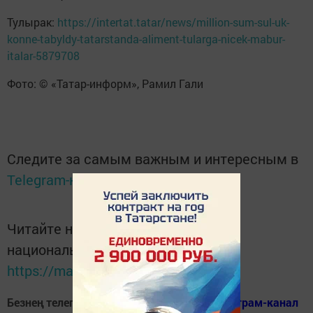
Тулырак:
https://intertat.tatar/news/million-sum-sul-uk-
konne-tabyldy-tatarstanda-aliment-tularga-nicek-mabur-
italar-5879708
Фото: © «Татар-информ», Рамил Гали
Следите за самым важным и интересным в
Telegram-канале
Татмедиа
Читайте новости Татарстана в
национальном мессенджере MАХ:
https://max.ru/tatmedia
Безнең телеграм каналга кушылыгыз!
Телеграм-канал