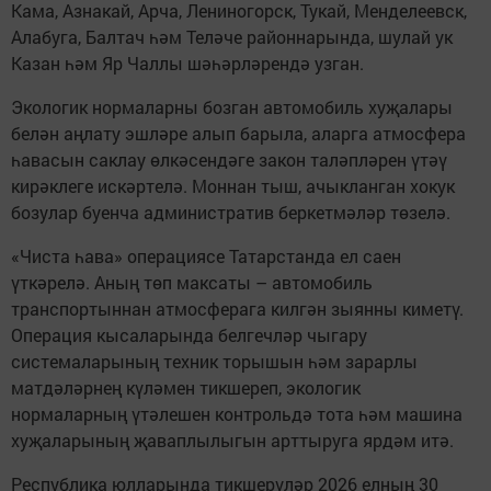
Кама, Азнакай, Арча, Лениногорск, Тукай, Менделеевск,
Алабуга, Балтач һәм Теләче районнарында, шулай ук
Казан һәм Яр Чаллы шәһәрләрендә узган.
Экологик нормаларны бозган автомобиль хуҗалары
белән аңлату эшләре алып барыла, аларга атмосфера
һавасын саклау өлкәсендәге закон таләпләрен үтәү
кирәклеге искәртелә. Моннан тыш, ачыкланган хокук
бозулар буенча административ беркетмәләр төзелә.
«Чиста һава» операциясе Татарстанда ел саен
үткәрелә. Аның төп максаты – автомобиль
транспортыннан атмосферага килгән зыянны киметү.
Операция кысаларында белгечләр чыгару
системаларының техник торышын һәм зарарлы
матдәләрнең күләмен тикшереп, экологик
нормаларның үтәлешен контрольдә тота һәм машина
хуҗаларының җаваплылыгын арттыруга ярдәм итә.
Республика юлларында тикшерүләр 2026 елның 30