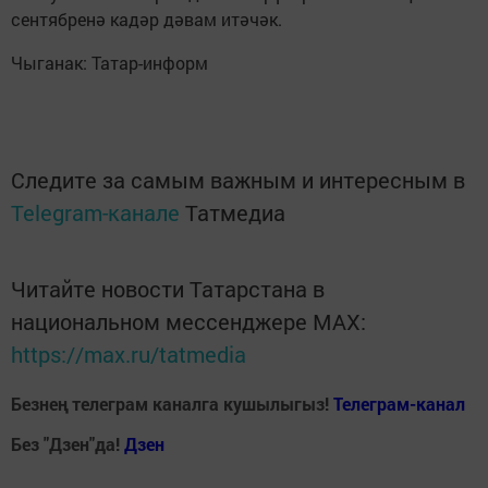
сентябренә кадәр дәвам итәчәк.
Чыганак: Татар-информ
Следите за самым важным и интересным в
Telegram-канале
Татмедиа
Читайте новости Татарстана в
национальном мессенджере MАХ:
https://max.ru/tatmedia
Безнең телеграм каналга кушылыгыз!
Телеграм-канал
Без "Дзен"да!
Д
зен