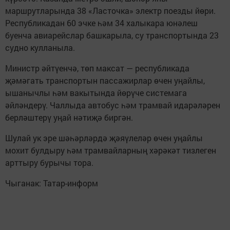
маршрутларында 38 «Ласточка» электр поезды йөри.
Республикадан 60 эчке һәм 34 халыкара юнәлеш
буенча авиарейслар башкарыла, су транспортында 23
судно кулланыла.
Министр әйтүенчә, төп максат — республикада
җәмәгать транспортын пассажирлар өчен уңайлы,
ышанычлы һәм вакытында йөрүче системага
әйләндерү. Чаллыда автобус һәм трамвай идарәләрен
берләштерү уңай нәтиҗә биргән.
Шулай ук эре шәһәрләрдә җәяүлеләр өчен уңайлы
мохит булдыру һәм трамвайларның хәрәкәт тизлеген
арттыру бурычы тора.
Чыганак: Татар-информ