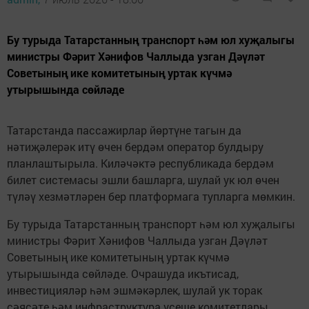
Бу турыда Татарстанның транспорт һәм юл хуҗалыгы
министры Фәрит Хәнифов Чаллыда узган Дәүләт
Советының ике комитетының уртак күчмә
утырышында сөйләде
Татарстанда пассажирлар йөртүне тагын да
нәтиҗәлерәк итү өчен бердәм оператор булдыру
планлаштырыла. Киләчәктә республикада бердәм
билет системасы эшли башларга, шулай ук юл өчен
түләү хезмәтләрен бер платформага тупларга мөмкин.
Бу турыда Татарстанның транспорт һәм юл хуҗалыгы
министры Фәрит Хәнифов Чаллыда узган Дәүләт
Советының ике комитетының уртак күчмә
утырышында сөйләде. Очрашуда икътисад,
инвестицияләр һәм эшмәкәрлек, шулай ук торак
сәясәте һәм инфраструктура үсеше комитетлары