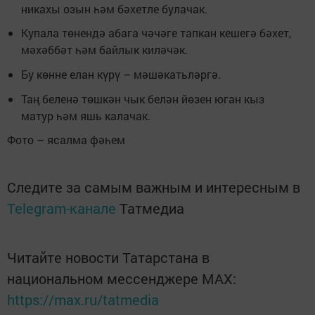
никахы озын һәм бәхетле булачак.
Купала төнендә абага чәчәге тапкан кешегә бәхет,
мәхәббәт һәм байлык киләчәк.
Бу көнне елан күрү – мәшәкатьләргә.
Таң беленә төшкән чык белән йөзен юган кыз
матур һәм яшь калачак.
Фото – ясалма фәһем
Следите за самым важным и интересным в
Telegram-канале
Татмедиа
Читайте новости Татарстана в
национальном мессенджере MАХ:
https://max.ru/tatmedia