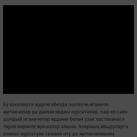
Бу юнәлештә җирлегебездә эшләүче иганәче-
җитәкчеләр дә даими ярдәм күрсәтәләр. Һәр ел саен
шундый иганәчеләр ярдәме белән үзәк хастаханәгә
төрле кирәкле җиһазлар алына. Аларның авыруларга
хезмәт күрсәтүен тәэмин итү дә җитәкчелекнең