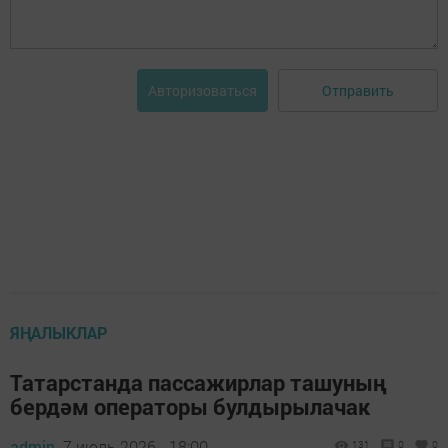
Отправить
Авторизоваться
ЯҢАЛЫКЛАР
Татарстанда пассажирлар ташуның
бердәм операторы булдырылачак
admin,
7 июль 2026 - 18:00
131
0
0