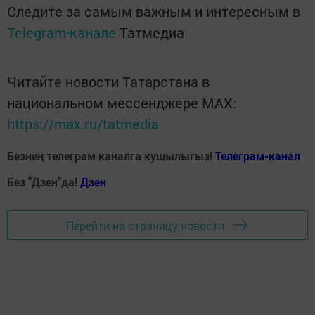
Следите за самым важным и интересным в
Telegram-канале
Татмедиа
Читайте новости Татарстана в
национальном мессенджере MАХ:
https://max.ru/tatmedia
Безнең телеграм каналга кушылыгыз!
Телеграм-канал
Без "Дзен"да!
Д
зен
Перейти на страницу новости