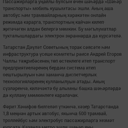
Пассажирларга уңайлы булсын өчен шәһәрдә «Шәһәр
транспорты» мобиль кушымтасы эшли. Аның аша
автобус һәм трамвайларның хәрәкәтен онлайн
режимда карарга, транспортның кайчан килеп
җитәчәген алдан белергә мөмкин. Бу мәгълүматлар
тукталышлардагы электрон экраннарда да күрсәтелә.
Татарстан Дәүләт Советының торак сәясәте һәм
инфраструктура үсеше комитеты рәисе Андрей Егоров
Чаллы тәҗрибәсенең төп өстенлеге итеп транспорт
предприятиеләренең бердәм система итеп
оештырылуын һәм заманча диспетчерлык
технологияләренең кулланылуын атады. Аның
сүзләренчә, киләчәктә бу алымны башка шәһәрләрдә
дә куллану мөмкинлеге каралачак.
Фәрит Хәнифов билгеләп үткәнчә, хәзер Татарстанда
1,8 меңнән артык автобус, якынча 500 трамвай,
троллейбус һәм электробус пассажирларга хезмәт
күрсәтә. Казанда метро эшли, шәһәр яны