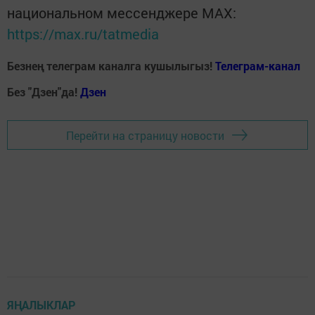
национальном мессенджере MАХ:
https://max.ru/tatmedia
Безнең телеграм каналга кушылыгыз!
Телеграм-канал
Без "Дзен"да!
Д
зен
Перейти на страницу новости
ЯҢАЛЫКЛАР