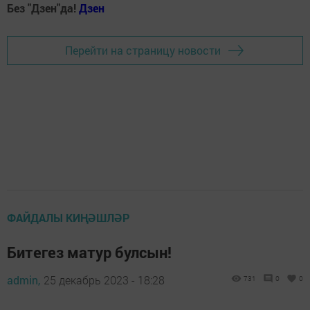
Без "Дзен"да!
Д
зен
Перейти на страницу новости
ФАЙДАЛЫ КИҢӘШЛӘР
Битегез матур булсын!
admin,
25 декабрь 2023 - 18:28
731
0
0