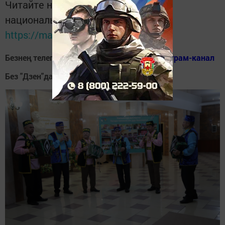
Читайте новости Татарстана в
национальном мессенджере MАХ:
https://max.ru/tatmedia
Безнең телеграм каналга кушылыгыз!
Телеграм-канал
Без "Дзен"да!
Д
зен