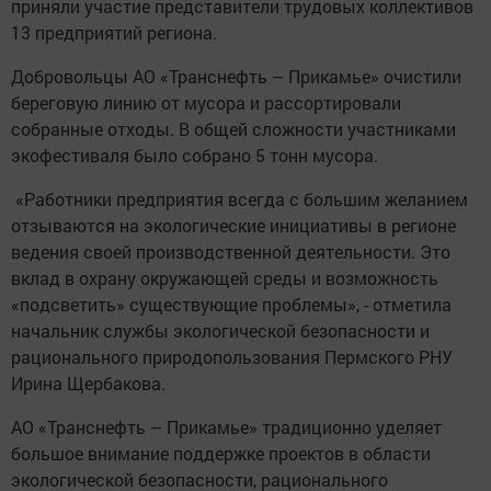
приняли участие представители трудовых коллективов
13 предприятий региона.
Добровольцы АО «Транснефть – Прикамье» очистили
береговую линию от мусора и рассортировали
собранные отходы. В общей сложности участниками
экофестиваля было собрано 5 тонн мусора.
«Работники предприятия всегда с большим желанием
отзываются на экологические инициативы в регионе
ведения своей производственной деятельности. Это
вклад в охрану окружающей среды и возможность
«подсветить» существующие проблемы», - отметила
начальник службы экологической безопасности и
рационального природопользования Пермского РНУ
Ирина Щербакова.
АО «Транснефть – Прикамье» традиционно уделяет
большое внимание поддержке проектов в области
экологической безопасности, рационального