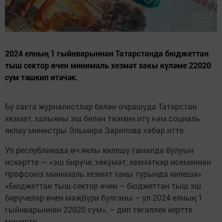
2024 елның 1 гыйнварыннан Татарстанда бюджеттан
тыш сектор өчен минималь хезмәт хакы күләме 22020
сум тәшкил итәчәк.
Бу хакта журналистлар белән очрашуда Татарстан
хезмәт, халыкны эш белән тәэмин итү һәм социаль
яклау министры Эльмира Зарипова хәбәр итте.
Ул республикада өч яклы килешү гамәлдә булуын
искәртте — «эш бирүче, хөкүмәт, хезмәткәр исеменнән
профсоюз минималь хезмәт хакы турында килешә».
«Бюджеттан тыш сектор өчен – бюджеттан тыш эш
бирүчеләр өчен мәҗбүри булганы – ул 2024 елның 1
гыйнварыннан 22020 сум», – дип төгәллек кертте
министр.