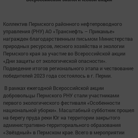
Коллектив Пермского районного нефтепроводного
управления (РНУ) АО «Транснефть – Прикамье»
награжден благодарственным письмом Министерства
природных ресурсов, лесного хозяйства и экологии
Пермского края за участие во Всероссийской акции
«Дни защиты от экологической опасности».
Подведение итогов регионального этапа и чествование
победителей 2023 года состоялось в г. Перми.
В рамках ежегодной Всероссийской акции
добровольцы Пермского РНУ стали участниками
первого экологического фестиваля «Особенности
национальной уборки». Масштабный субботник прошел
на берегу пруда реки Юг на территории закрытого
административно-территориального образования
«Звёздный» в Пермском крае. Всего в мероприятии