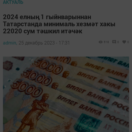
АКТУАЛЬ
2024 елның 1 гыйнварыннан
Татарстанда минималь хезмәт хакы
22020 сум тәшкил итәчәк
admin,
25 декабрь 2023 - 17:31
518
0
0