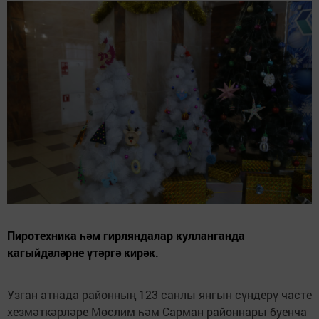
Пиротехника һәм гирляндалар кулланганда
кагыйдәләрне үтәргә кирәк.
Узган атнада районның 123 санлы янгын сүндерү часте
хезмәткәрләре Мөслим һәм Сарман районнары буенча