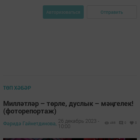
Отправить
Авторизоваться
ТӨП ХӘБӘР
Милләтләр – төрле, дуслык – мәңгелек!
(фоторепортаж)
26 декабрь 2023 -
Фәридә Гайнетдинова,
466
0
0
10:00