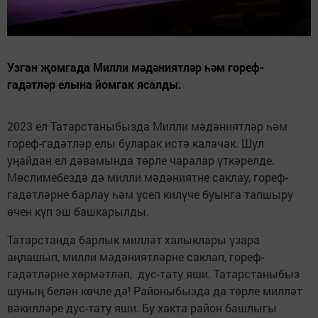
Узган җомгада Милли мәдәниятләр һәм гореф-
гадәтләр елына йомгак ясалды.
2023 ел Татарстаныбызда Милли мәдәниятләр һәм
гореф-гадәтләр елы буларак истә калачак. Шул
уңайдан ел дәвамында төрле чаралар үткәрелде.
Мөслимебездә дә милли мәдәниятне саклау, гореф-
гадәтләрне барлау һәм үсеп килүче буынга тапшыру
өчен күп эш башкарылды.
Татарстанда барлык милләт халыклары үзара
аңлашып, милли мәдәниятләрне саклап, гореф-
гадәтләрне хөрмәтләп, дус-тату яши. Татарстаныбыз
шуның белән көчле дә! Районыбызда да төрле милләт
вәкилләре дус-тату яши. Бу хакта район башлыгы