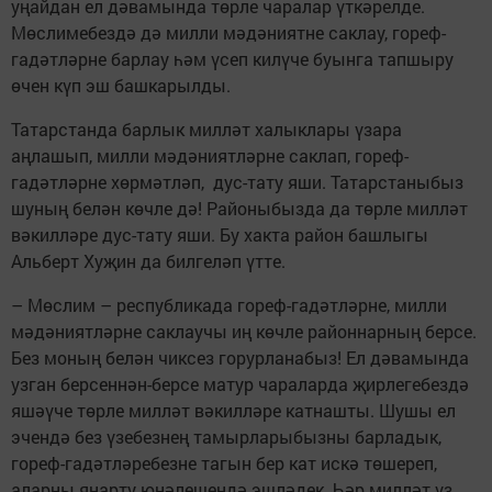
уңайдан ел дәвамында төрле чаралар үткәрелде.
Мөслимебездә дә милли мәдәниятне саклау, гореф-
гадәтләрне барлау һәм үсеп килүче буынга тапшыру
өчен күп эш башкарылды.
Татарстанда барлык милләт халыклары үзара
аңлашып, милли мәдәниятләрне саклап, гореф-
гадәтләрне хөрмәтләп, дус-тату яши. Татарстаныбыз
шуның белән көчле дә! Районыбызда да төрле милләт
вәкилләре дус-тату яши. Бу хакта район башлыгы
Альберт Хуҗин да билгеләп үтте.
– Мөслим – республикада гореф-гадәтләрне, милли
мәдәниятләрне саклаучы иң көчле районнарның берсе.
Без моның белән чиксез горурланабыз! Ел дәвамында
узган берсеннән-берсе матур чараларда җирлегебездә
яшәүче төрле милләт вәкилләре катнашты. Шушы ел
эчендә без үзебезнең тамырларыбызны барладык,
гореф-гадәтләребезне тагын бер кат искә төшереп,
аларны яңарту юнәлешендә эшләдек. Һәр милләт үз