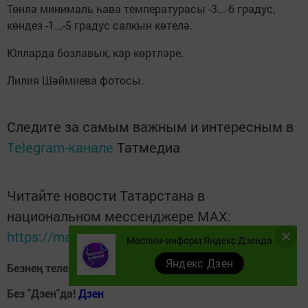
Төнлә минималь һава температурасы -3...-6 градус,
көндез -1...-5 градус салкын көтелә.
Юлларда бозлавык, кар көртләре.
Лилия Шәймиева фотосы.
Следите за самым важным и интересным в
Telegram-канале
Татмедиа
Читайте новости Татарстана в
национальном мессенджере MАХ:
https://max.ru/tatmedia
Мөслим-информ Яндекс Дзенда
Яндекс Дзен
Безнең телеграм каналга кушылыгыз!
Телеграм-канал
Без "Дзен"да!
Д
зен