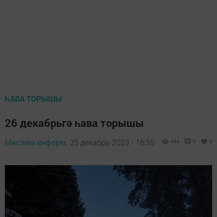
ҺАВА ТОРЫШЫ
26 декабрьгә һава торышы
Мөслим-информ,
25 декабрь 2023 - 16:35
464
0
0