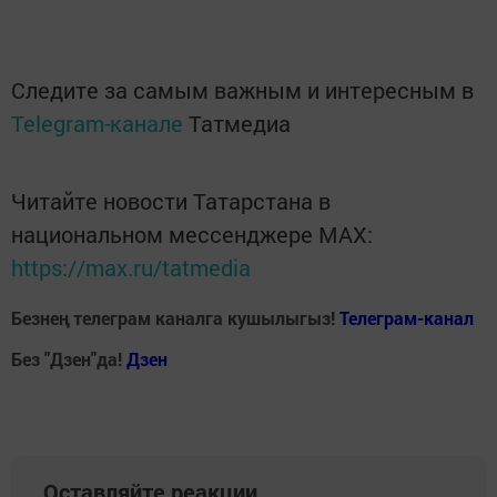
Следите за самым важным и интересным в
Telegram-канале
Татмедиа
Читайте новости Татарстана в
национальном мессенджере MАХ:
https://max.ru/tatmedia
Безнең телеграм каналга кушылыгыз!
Телеграм-канал
Без "Дзен"да!
Д
зен
Оставляйте реакции