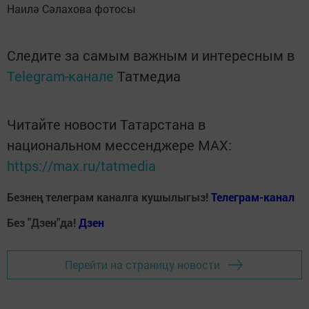
Наилә Сәлахова фотосы
Следите за самым важным и интересным в
Telegram-канале
Татмедиа
Читайте новости Татарстана в
национальном мессенджере MАХ:
https://max.ru/tatmedia
Безнең телеграм каналга кушылыгыз!
Телеграм-канал
Без "Дзен"да!
Д
зен
Перейти на страницу новости