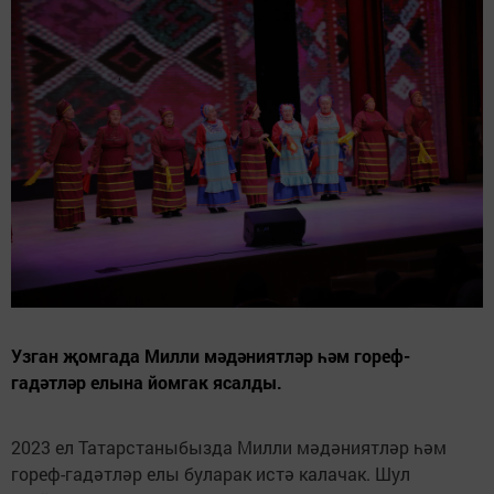
Узган җомгада Милли мәдәниятләр һәм гореф-
гадәтләр елына йомгак ясалды.
2023 ел Татарстаныбызда Милли мәдәниятләр һәм
гореф-гадәтләр елы буларак истә калачак. Шул