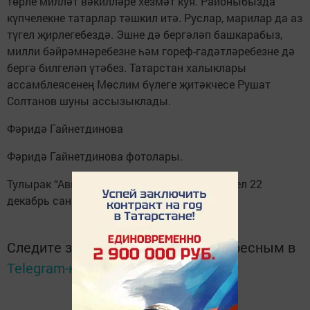
төрле милләт вәкилләре хезмәт куя. Районыбызда
күпчелекне татарлар тәшкил итә. Руслар, марилар да аз
түгел җирлегебездә. Эшне дә бергәләп башкарабыз,
милли бәйрәмнәребезне һәм гореф-гадәтләребезне дә
бергә билгеләп үтәбез. Татарстан халыклары
ассамблеясенең Мөслим бүлеге җитәкчесе Рушат
Солтанов шуны ассызыклады.
Фәридә Гайнетдинова
Фәридә Гайнетдинова фотолары.
Тулырак “Авыл утлары” газетасының 2023 ел 22
декабрь санында укыгыз.
Следите за самым важным и интересным в
Telegram-канале
Татмедиа