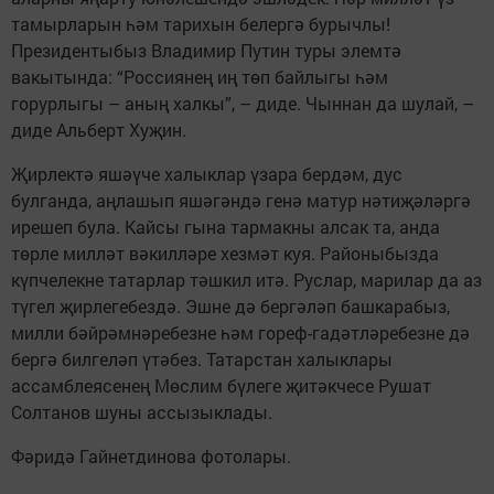
тамырларын һәм тарихын белергә бурычлы!
Президентыбыз Владимир Путин туры элемтә
вакытында: “Россиянең иң төп байлыгы һәм
горурлыгы – аның халкы”, – диде. Чыннан да шулай, –
диде Альберт Хуҗин.
Җирлектә яшәүче халыклар үзара бердәм, дус
булганда, аңлашып яшәгәндә генә матур нәтиҗәләргә
ирешеп була. Кайсы гына тармакны алсак та, анда
төрле милләт вәкилләре хезмәт куя. Районыбызда
күпчелекне татарлар тәшкил итә. Руслар, марилар да аз
түгел җирлегебездә. Эшне дә бергәләп башкарабыз,
милли бәйрәмнәребезне һәм гореф-гадәтләребезне дә
бергә билгеләп үтәбез. Татарстан халыклары
ассамблеясенең Мөслим бүлеге җитәкчесе Рушат
Солтанов шуны ассызыклады.
Фәридә Гайнетдинова фотолары.