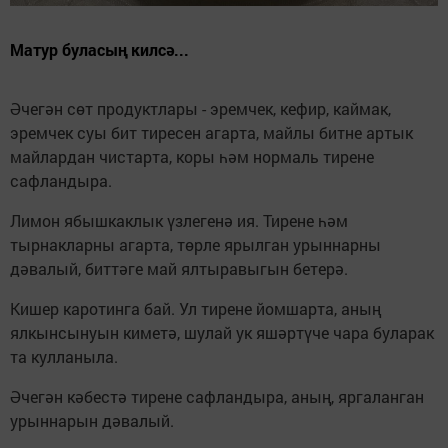
Матур буласың килсә...
Әчегән сөт продуктлары - эремчек, кефир, каймак,
эремчек суы бит тиресен агарта, майлы битне артык
майлардан чистарта, коры һәм нормаль тирене
сафландыра.
Лимон ябышкаклык үзлегенә ия. Тирене һәм
тырнакларны агарта, төрле ярылган урыннарны
дәвалый, биттәге май ялтыравыгын бетерә.
Кишер каротинга бай. Ул тирене йомшарта, аның
ялкынсынуын киметә, шулай ук яшәртүче чара буларак
та кулланыла.
Әчегән кәбестә тирене сафландыра, аның, яргаланган
урыннарын дәвалый.