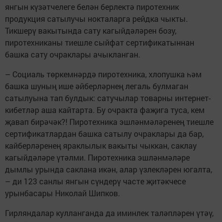
янгын күзәтчелеге белән берлектә пиротехник
продукция сатылучы нокталарга рейдка чыкты.
Тикшерү вакытында сату кагыйдәләрен бозу,
пиротехниканы тиешле сыйфат сертификатыннан
башка сату очраклары ачыкланган.
– Социаль төркемнәрдә пиротехника, хлопушка һәм
башка шуның ише әйберләрнең легаль булмаган
сатылуына тап булдык: сатучылар товарны интернет-
кибетләр аша кайтарта. Бу очракта фаҗига туса, кем
җавап бирәчәк?! Пиротехника эшләнмәләренең тиешле
сертификатлардан башка сатылу очраклары да бар,
кайберләренең яраклылык вакыты чыккан, саклау
кагыйдәләре үтәлми. Пиротехника эшләнмәләре
дымлы урында саклана икән, алар үзлекләрен югалта,
– ди 123 санлы янгын сүндерү часте җитәкчесе
урынбасары Николай Шипков.
Гирляндалар кулланганда да иминлек таләпләрен үтәү,