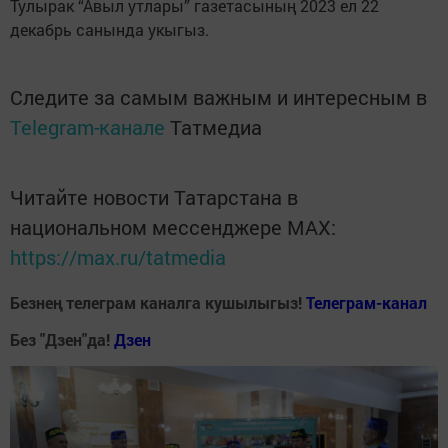
Тулырак “Авыл утлары” газетасының 2023 ел 22
декабрь санында укыгыз.
Следите за самым важным и интересным в
Telegram-канале
Татмедиа
Читайте новости Татарстана в
национальном мессенджере MАХ:
https://max.ru/tatmedia
Безнең телеграм каналга кушылыгыз!
Телеграм-канал
Без "Дзен"да!
Д
зен