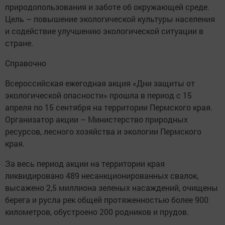
природопользования и заботе об окружающей среде.
Цель – повышение экологической культуры населения
и содействие улучшению экологической ситуации в
стране.
Справочно
Всероссийская ежегодная акция «Дни защиты от
экологической опасности» прошла в период с 15
апреля по 15 сентября на территории Пермского края.
Организатор акции – Министерство природных
ресурсов, лесного хозяйства и экологии Пермского
края.
За весь период акции на территории края
ликвидировано 489 несанкционированных свалок,
высажено 2,5 миллиона зеленых насаждений, очищены
берега и русла рек общей протяженностью более 900
километров, обустроено 200 родников и прудов.