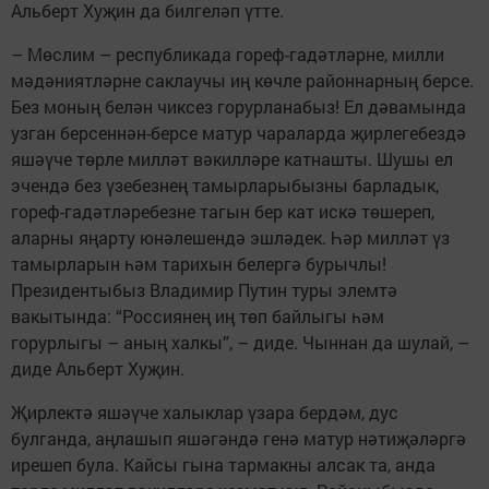
Альберт Хуҗин да билгеләп үтте.
– Мөслим – республикада гореф-гадәтләрне, милли
мәдәниятләрне саклаучы иң көчле районнарның берсе.
Без моның белән чиксез горурланабыз! Ел дәвамында
узган берсеннән-берсе матур чараларда җирлегебездә
яшәүче төрле милләт вәкилләре катнашты. Шушы ел
эчендә без үзебезнең тамырларыбызны барладык,
гореф-гадәтләребезне тагын бер кат искә төшереп,
аларны яңарту юнәлешендә эшләдек. Һәр милләт үз
тамырларын һәм тарихын белергә бурычлы!
Президентыбыз Владимир Путин туры элемтә
вакытында: “Россиянең иң төп байлыгы һәм
горурлыгы – аның халкы”, – диде. Чыннан да шулай, –
диде Альберт Хуҗин.
Җирлектә яшәүче халыклар үзара бердәм, дус
булганда, аңлашып яшәгәндә генә матур нәтиҗәләргә
ирешеп була. Кайсы гына тармакны алсак та, анда