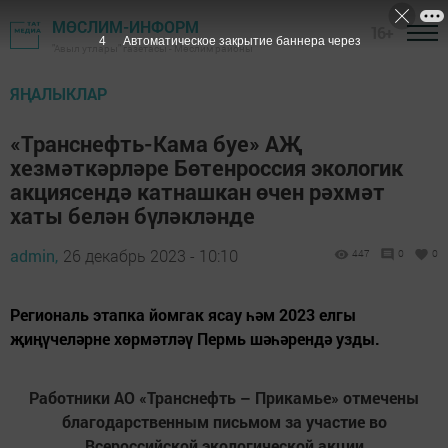
МӨСЛИМ-ИНФОРМ
16+
2
Автоматическое закрытие баннера через
"Авыл утлары" газетасы - Мөслим районы
ЯҢАЛЫКЛАР
«Транснефть-Кама буе» АҖ
хезмәткәрләре Бөтенроссия экологик
акциясендә катнашкан өчен рәхмәт
хаты белән бүләкләнде
admin,
26 декабрь 2023 - 10:10
447
0
0
Региональ этапка йомгак ясау һәм 2023 елгы
җиңүчеләрне хөрмәтләү Пермь шәһәрендә узды.
Работники АО «Транснефть – Прикамье» отмечены
благодарственным письмом за участие во
Всероссийской экологической акции