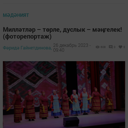
МӘДӘНИЯТ
Милләтләр – төрле, дуслык – мәңгелек!
(фоторепортаж)
26 декабрь 2023 -
Фәридә Гайнетдинова,
608
0
0
09:40