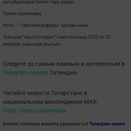
кагыйдәләрне белеп тору кирәк.
Лилия Шәймиева
Фото – “Мөслим-информ” архивыннан.
Тулырак “Авыл утлары” газетасының 2023 ел 22
декабрь санында укыгыз.
Следите за самым важным и интересным в
Telegram-канале
Татмедиа
Читайте новости Татарстана в
национальном мессенджере MАХ:
https://max.ru/tatmedia
Безнең телеграм каналга кушылыгыз!
Телеграм-канал