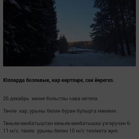
Юлларда бозлавык, кар көртләре, сак йөрегез.
26 декабрь көнне болытлы һава көтелә.
Төнлә кар, урыны белән буран булырга мөмкин.
Төньяк-көнбатыштан көньяк-көнбатышка үзгәрүчән 6-
11 м/с, төнлә урыны белән 15 м/с тизлектә җил.