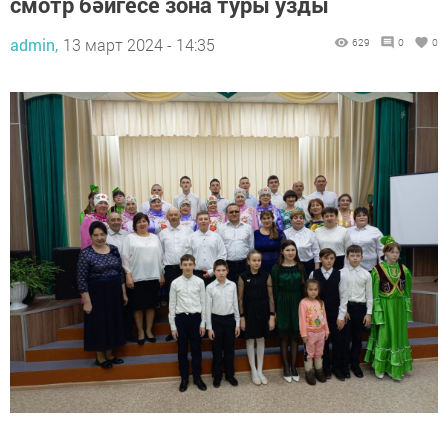
смотр бәйгесе зона туры узды
admin,
13 март 2024 - 14:35
629
0
0