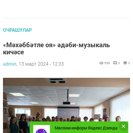
ОЧРАШУЛАР
«Мәхәббәтле оя» әдәби-музыкаль
кичәсе
admin,
13 март 2024 - 12:33
659
0
0
Мөслим-информ Яндекс Дзенда