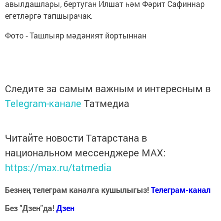
авылдашлары, бертуган Илшат һәм Фәрит Сафиннар
егетләргә тапшырачак.
Фото - Ташлыяр мәдәният йортыннан
Следите за самым важным и интересным в
Telegram-канале
Татмедиа
Читайте новости Татарстана в
национальном мессенджере MАХ:
https://max.ru/tatmedia
Безнең телеграм каналга кушылыгыз!
Телеграм-канал
Без "Дзен"да!
Д
зен