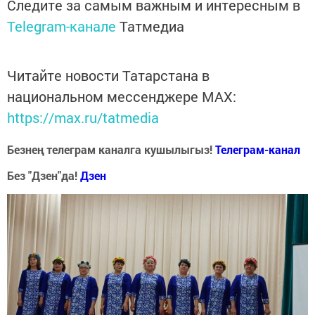
Следите за самым важным и интересным в
Telegram-канале
Татмедиа
Читайте новости Татарстана в
национальном мессенджере MАХ:
https://max.ru/tatmedia
Безнең телеграм каналга кушылыгыз!
Телеграм-канал
Без "Дзен"да!
Д
зен