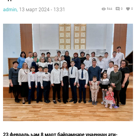
admin,
13 март 2024 - 13:31
544
0
0
23 февраль һәм 8 март бәйрәмнәре уңаеннан әти-