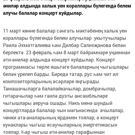
әниләр алдында халык уен кораллары бүлегендә белем
алучы балалар концерт куйдылар.
11 март көнне балалар сәнгать мәктәбенең халык уен
кораллары бүлегендә белем алучылар укытучылары
Рәилә Әхмәтгалиева һәм Дилбәр Салихҗанова белән
берлектә 23 февраль һәм 8 март бәйрәмнәре уңаеннан
әти-әниләр алдында концерт куйдылар. Концерт
программасы төрле яшьтәге балаларның чыгышлары
белән үрелеп барды. Биредә татар, рус һәм чит ил
композиторларының әсәрләре яңгырады.
Тамашачыларга балалайкачылар, домбрачылар,
гитарачылар һәм гаилә дуэты ансамбльләре
чыгышлары аеруча ошады. Нәкъ менә шундый
концертларда балалар чын мәгънәсендә ачылалар,
чөнки ата-аналарының ярдәмен тоялар, ә концерт
кунаклары чыгыш ясаучыларның энергетикасын
тоялар. Һәр чыгыш әти-әниләр тарафыннан