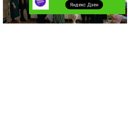
Яндекс Дзен
Район үзәк китапханәсендә берничә буын хатын-
кызлар очрашуы узды.
Гаилә елына багышланган, шулай ук Халыкара хатын-
кызлар көне уңаеннан район үзәк
китапханәсендә «Мәхәббәтле оя» әдәби-музыкаль кичә
оештырылды. Кичәгә өч буын хатын-кызлардан торган
ике гаилә чакырылган иде. Алар - Йосыповлар һәм
Шәйхәйдаровлар гаиләсе. Бу хатын-кызларның
һәрберсенең яраткан эшләре бар, алар үз белемнәрен
һәм тәҗрибәләрен буыннан-буынга тапшыралар.