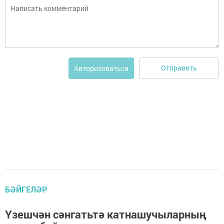
Отправить
Авторизоваться
БӘЙГЕЛӘР
Үзешчән сәнгатьтә катнашучыларның