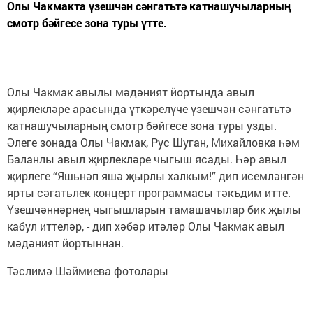
Олы Чакмакта үзешчән сәнгатьтә катнашучыларның
смотр бәйгесе зона туры үтте.
Олы Чакмак авылы мәдәният йортында авыл
җирлекләре арасында үткәрелүче үзешчән сәнгатьтә
катнашучыларның смотр бәйгесе зона туры узды.
Әлеге зонада Олы Чакмак, Рус Шуган, Михайловка һәм
Баланлы авыл җирлекләре чыгыш ясады. Һәр авыл
җирлеге “Яшьнәп яшә җырлы халкым!” дип исемләнгән
ярты сәгатьлек концерт программасы тәкъдим итте.
Үзешчәннәрнең чыгышларын тамашачылар бик җылы
кабул иттеләр, - дип хәбәр итәләр Олы Чакмак авыл
мәдәният йортыннан.
Тәслимә Шәймиева фотолары