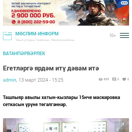
МӨСЛИМ-ИНФОРМ
16+
"Авыл утлары" газетасы - Мөслим районы
ВАТАНПӘРВӘРЛЕК
Егетләргә ярдәм итү дәвам итә
admin,
13 март 2024 - 15:25
605
0
0
Ташлыяр авылы хатын-кызлары 15нче маскировка
сеткасын үрүне төгәлгәннәр.