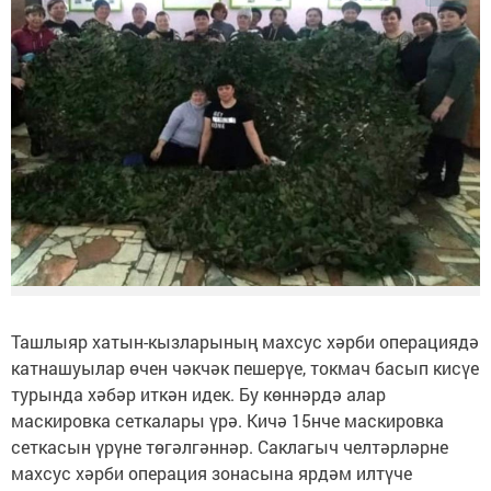
Ташлыяр хатын-кызларының махсус хәрби операциядә
катнашуылар өчен чәкчәк пешерүе, токмач басып кисүе
турында хәбәр иткән идек. Бу көннәрдә алар
маскировка сеткалары үрә. Кичә 15нче маскировка
сеткасын үрүне төгәлгәннәр. Саклагыч челтәрләрне
махсус хәрби операция зонасына ярдәм илтүче