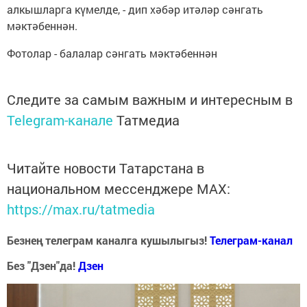
алкышларга күмелде, - дип хәбәр итәләр сәнгать
мәктәбеннән.
Фотолар - балалар сәнгать мәктәбеннән
Следите за самым важным и интересным в
Telegram-канале
Татмедиа
Читайте новости Татарстана в
национальном мессенджере MАХ:
https://max.ru/tatmedia
Безнең телеграм каналга кушылыгыз!
Телеграм-канал
Без "Дзен"да!
Д
зен