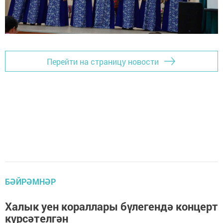
Перейти на страницу новости
БӘЙРӘМНӘР
Халык уен кораллары бүлегендә концерт
күрсәтелгән