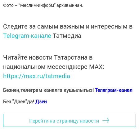
Фото – “Мөслим-информ” архивыннан.
Следите за самым важным и интересным в
Telegram-канале
Татмедиа
Читайте новости Татарстана в
национальном мессенджере MАХ:
https://max.ru/tatmedia
Безнең телеграм каналга кушылыгыз!
Телеграм-канал
Без "Дзен"да!
Д
зен
Перейти на страницу новости