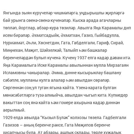
Янгында зыян күрүчеләр чишмәләргә, уңдырышлы җирләргә
бай урынга сөенә-сөенә күченәләр. Кыска арада агачларны
төпләп, йортлар, абзар-кура төзиләр. Авылга Яңа Карамалы дип
исем бирәләр. Әхмәтсадыйк, Әхмәтхан, Газиз, Гыйбадулла,
Нуриәхмәт, Әһли, Хөснетдин, Гата, Габделгали, Гариф, Сирай,
Миңнехан, Мәҗит, Шәйхелкәй, Талыйп һәм башкалар
беренчеләрдән булып күченә. Күченү 1937 елга кадәр дәвам итә.
Яңа Карамалыга Иске Карамалы авылыннан мулла Мирзагаян
Исламовны чакыралар. Әмма, динне кысырыклау башлану
сәбәпле, мулланы кулга алалар һәм авылдан сөрәләр.
Сөргеннән соң ул туган ягына кайта. Үзенә карата булган
мөнәсәбәтләргә түзә алмыйча, авылдан чыгып китә. Күпмедер
вакыттан соң янә кайта һәм гомере ахырына кадәр диннән
аерылмый.
1929 елда авылда “Кызыл Бүләк” колхозы төзелә. Гадбелгали
Газизов – аның беренче рәисе, Гата Мөҗипов беренче
хисапчысы була. Ат абзары, ашлык склады, төрле хуҗалык