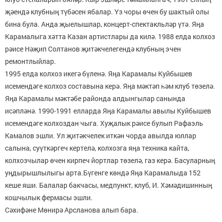
җәендә клубның түбәсен ябалар. Үз чоры өчен бу шактый олы
бина була. Анда җыелышлар, концерт-спектакльләр үтә. Яңа
Карамалыга хәтта Казан артистлары да килә. 1988 елда колхоз
рәисе Нәҗип Солтанов җитәкчелегендә клубның эчен
ремонтлыйлар.
1995 елда колхоз икегә бүленә. Яңа Карамалы Куйбышев
исемендәге колхоз составына керә. Яңа мәктәп һәм клуб төзелә.
Яңа Карамалы мәктәбе районда алдынгылар санында
исәпләнә. 1990-1991 елларда Яңа Карамалы авылы Куйбышев
исемендәге колхоздан чыга. Хуҗалык рәисе булып Рафаэль
Камалов эшли. Ул җитәкчелек иткән чорда авылда юллар
салына, суүткәргеч кертелә, колхозга яңа техника кайта,
колхозчылар өчен кирпеч йортлар төзелә, газ керә. Басуларның
уңдырышлылыгы арта.Бүгенге көндә Яңа Карамалыда 152
кеше яши. Балалар бакчасы, медпункт, клуб, И. Хәмәдишинның
кошчылык фермасы эшли.
Сәхифәне Мөнирә Арсланова алып бара.