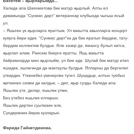
Бәхетем – җырларымда...
Халидә апа Шәяхмәтова бик матур җырлый. Алты ел
дәвамында “Сүнмәс дәрт” ветераннар клубында чыгыш ясый
ул.
– Яшьтән үк җырларга яраттым. Ул вакытта авылларга концерт
куярга йөри идек. “Сүнмәс дәрт”кә дә бик яратып йөрдем, тату-
бердәм коллектив булдык. Әле хәзер дә, ямансу булып китсә,
җырлап алам. Рәисем биергә яратты. Яшь вакытта
бәйрәмнәрдә мин җырлыйм, ул бии иде. Шулай бик матур итеп
яшәдек, эшләгәндә дә мактаулы булдык. Ялларны да бергәләп
үткәрдек. Үткәнебез үкенерлек түгел. Шуңадыр, алтын туебыз
җиткәнен сизми дә калдык, – дип, җыр сузды Халидә апа:
Яшьлек үтә, диләр, яшьлек үтми,
Без үтәбез яшьлек елларын.
Яшьлек дәртен суытмаек әле,
Сүндермәек йөрәк кузларын.
Фәридә Гайнетдинова.