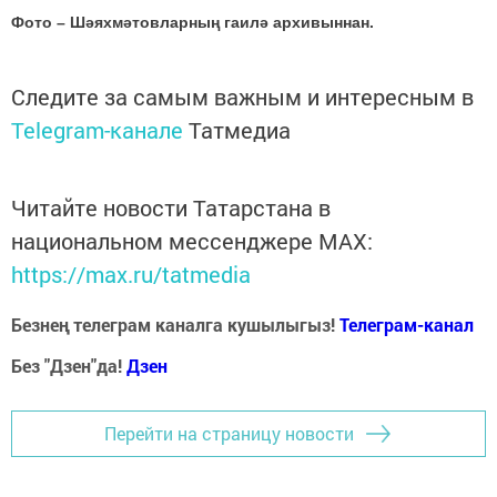
Фото – Шәяхмәтовларның гаилә архивыннан.
Следите за самым важным и интересным в
Telegram-канале
Татмедиа
Читайте новости Татарстана в
национальном мессенджере MАХ:
https://max.ru/tatmedia
Безнең телеграм каналга кушылыгыз!
Телеграм-канал
Без "Дзен"да!
Д
зен
Перейти на страницу новости