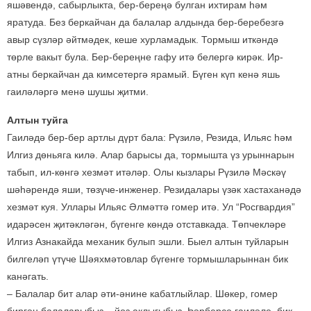
яшәвендә, сабырлыкта, бер-береңә булган ихтирам һәм
яратуда. Без беркайчан да балалар алдында бер-беребезгә
авыр сүзләр әйтмәдек, кеше хурламадык. Тормыш иткәндә
төрле вакыт була. Бер-береңне гафу итә белергә кирәк. Ир-
атны беркайчан да кимсетергә ярамый. Бүген күп кенә яшь
гаиләләргә менә шушы җитми.
Алтын туйга
Гаиләдә бер-бер артлы дүрт бала: Рүзилә, Резида, Ильяс һәм
Илгиз дөньяга килә. Алар барысы да, тормышта үз урыннарын
табып, ил-көнгә хезмәт итәләр. Олы кызлары Рүзилә Мәскәү
шәһәрендә яши, төзүче-инженер. Резидалары үзәк хастаханәдә
хезмәт куя. Уллары Ильяс Әлмәттә гомер итә. Ул “Росгвардия”
идарәсен җитәкләгән, бүгенге көндә отставкада. Төпчекләре
Илгиз Азнакайда механик булып эшли. Быел алтын туйларын
билгеләп үтүче Шәяхмәтовлар бүгенге тормышларыннан бик
канәгать.
– Балалар бит алар әти-әнине кабатлыйлар. Шөкер, гомер
биргән балаларыбыз – йөз аклыгыбыз. Һәрберсе гаиләле, бик