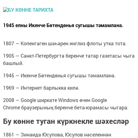
1945 елны Икенче Бөтендөнья сугышы тәмамлана.
1807 — Копенгаген шәһәрен инглиз флоты утка тота.
1905 — Санкт-Петербургта беренче татар газетасы чыга
башлый.
1945 — Икенче Бөтендөнья сугышы тәмамлана.
1969 — Интернет барлыкка килә.
2008 — Google ширкате Windows өчен Google
Chrome браузерының беренче бета-юрамасы чыгара.
Бу көнне туган күркнекле шәхесләр
1861 — Зинаида Юсупова, Юсупов нәселеннән