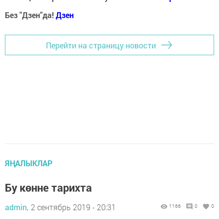
Без "Дзен"да!
Д
зен
Перейти на страницу новости
ЯҢАЛЫКЛАР
Бу көнне тарихта
admin,
2 сентябрь 2019 - 20:31
1166
0
0