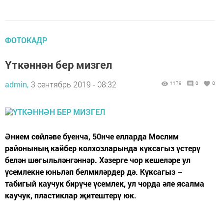
ФОТОКАДР
Үткәннән бер мизгел
admin,
3 сентябрь 2019 - 08:32
1179
0
0
Әнием сөйләве буенча, 50нче елларда Мөслим
районының кайбер колхозларында күксагыз үстерү
белән шөгыльләнгәннәр. Хәзерге чор кешеләре ул
үсемлекне юньләп белмиләрдер дә. Күксагыз –
табигый каучук бирүче үсемлек, ул чорда әле ясалма
каучук, пластиклар җитештерү юк.