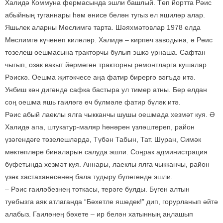
Халидә Коммуна фермасында эшли башлый. Төп йортта Рәис
абыйның туганнары һәм әнисе белән тугыз ел яшиләр алар.
Яшьлек аларны Мөслимгә тарта. Шәяхмәтовлар 1978 елда
Мөслимгә күченеп киләләр. Халидә – кирпеч заводына, ә Рәис
төзелеш оешмасына тракторчы булып эшкә урнаша. Сафтан
чыгып, озак вакыт йөрмәгән тракторны ремонтларга кушалар
Рәискә. Оешма җитәкчесе аңа фатир бирергә вәгъдә итә.
Унбиш көн дигәндә сафка бастыра ул тимер атны. Бер елдан
соң оешма яшь гаиләгә өч бүлмәле фатир бүләк итә.
Рәис абый лаеклы ялга чыкканчы шушы оешмада хезмәт куя. Ә
Халидә апа, штукатур-маляр һөнәрен үзләштереп, район
үзәгендәге төзелешләрдә, Түбән Табын, Тат. Шуран, Симәк
мәктәпләре биналарын салуда эшли. Соңрак администрация
буфетында хезмәт куя. Аннары, лаеклы ялга чыкканчы, район
үзәк хастаханәсенең бала тудыру бүлегендә эшли.
– Рәис гаиләбезнең тоткасы, терәге булды. Бүген алтын
туебызга аяк атлаганда “Бәхетле яшәдек!” дип, горурланып әйтә
алабыз. Гаиләнең бәхете – ир белән хатынның аңлашып