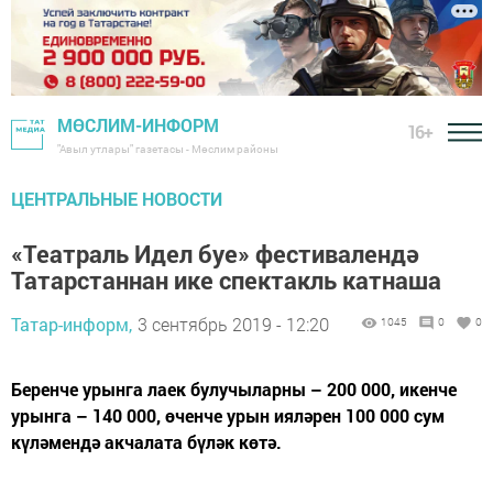
МӨСЛИМ-ИНФОРМ
16+
"Авыл утлары" газетасы - Мөслим районы
ЦЕНТРАЛЬНЫЕ НОВОСТИ
«Театраль Идел буе» фестивалендә
Татарстаннан ике спектакль катнаша
Татар-информ,
3 сентябрь 2019 - 12:20
1045
0
0
Беренче урынга лаек булучыларны – 200 000, икенче
урынга – 140 000, өченче урын ияләрен 100 000 сум
күләмендә акчалата бүләк көтә.