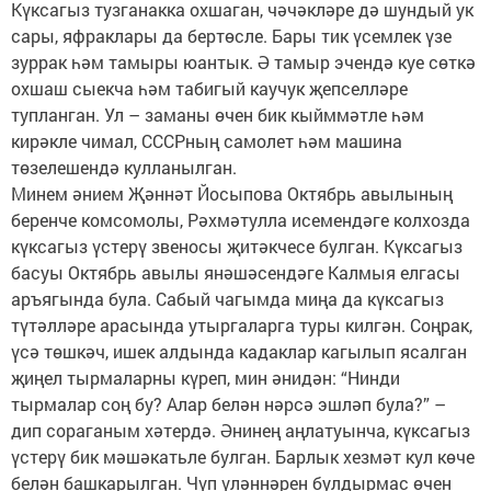
Күксагыз тузганакка охшаган, чәчәкләре дә шундый ук
сары, яфраклары да бертөсле. Бары тик үсемлек үзе
зуррак һәм тамыры юантык. Ә тамыр эчендә куе сөткә
охшаш сыекча һәм табигый каучук җепселләре
тупланган. Ул – заманы өчен бик кыйммәтле һәм
кирәкле чимал, СССРның самолет һәм машина
төзелешендә кулланылган.
Минем әнием Җәннәт Йосыпова Октябрь авылының
беренче комсомолы, Рәхмәтулла исемендәге колхозда
күксагыз үстерү звеносы җитәкчесе булган. Күксагыз
басуы Октябрь авылы янәшәсендәге Калмыя елгасы
аръягында була. Сабый чагымда миңа да күксагыз
түтәлләре арасында утыргаларга туры килгән. Соңрак,
үсә төшкәч, ишек алдында кадаклар кагылып ясалган
җиңел тырмаларны күреп, мин әнидән: “Нинди
тырмалар соң бу? Алар белән нәрсә эшләп була?” –
дип сораганым хәтердә. Әнинең аңлатуынча, күксагыз
үстерү бик мәшәкатьле булган. Барлык хезмәт кул көче
белән башкарылган. Чүп үләннәрен булдырмас өчен