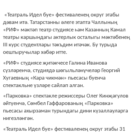
«Театраль Идел буе» фестиваленең округ этабы
дәвам итә. Татарстанны әлеге этапта Чаллының
«РИФ» мәктәп театр студиясе һәм Казанның Камал
театры каршындагы актерлык осталыгы мәктәбенең
III курс студентлары тәкъдим итәчәк. Бу турыда
оештыручылар хәбәр итте.
«РИФ» студиясе җитәкчесе Галина Иванова
сүзләренчә, студиядә шөгыльләнүчеләр Георгий
Хугаевның «Кара чикмән» пьесасы буенча
спектакльне үзләре сайлап алган.
«Парковка» спектакле режиссеры Олег Кинҗәгулов
әйтүенчә, Сөмбел Гаффарованың «Парковка»
пьесасы ахырзаман турындагы дини күзаллауларга
нигезләнгән.
«Театраль Идел буе» фестиваленең округ этабы 31