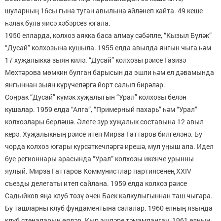
шуларның 16сы гына туган авылына әйләнеп кайта. 49 кеше
һәлак була яисә хәбәрсез югала.
1950 елларда, колхоз аякка баса алмау сәбәпле, “Кызыл Бүләк”
“Дусай” колхозына кушыла. 1955 елда авылда янгын чыга һәм
17 хуҗалыкка зыян килә. “Дусай” колхозы рәисе Газизә
Мөхтәрова мөмкин булган барысын да эшли һәм ел дәвамында
янгыннан зыян күрүчеләргә йорт салып бирәләр.
Соңрак “Дусай” күмәк хуҗалыгын “Урал” колхозы белән
кушалар. 1959 елда “Алга”, “Примерный пахарь” һәм “Урал”
колхозлары берләшә. Әлеге зур хуҗалык составына 12 авыл
керә. Хуҗалыкның рәисе итеп Мирза Гаттаров билгеләнә. Бу
чорда колхоз югары күрсәткечләргә ирешә, мул уңыш ала. Идел
буе регионнары арасында “Урал” колхозы икенче урынны
яулый. Мирза Гаттаров Коммунистлар партиясенең ХХIV
съезды делегаты итеп сайлана. 1959 елда колхоз рәисе
Садыйков яңа клуб төзү өчен Баек калкулыгыннан таш чыгара.
Бу ташларны клуб фундаментына салалар. 1960 елның язында
клуб стеналарын өяләр. Кыр эшләре тәмамлангач, 1961 елның