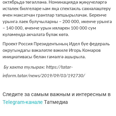
октябрьдә төгәлләнә. Номинациядә җиңүчеләргә
истәлек билгеләре һәм яңа спектакль сәхнәләштерү
өчен максатчан грантлар тапшырылачак. Беренче
урынга лаек булучыларны – 200 000, икенче урынга
– 140 000, өченче урын ияләрен 100 000 сум
күләмендә акчалата бүләк көтә.
Проект Россия Президентының Идел буе федераль
округындагы вәкаләтле вәкиле Игорь Комаров
инициативасы белән гамәлгә ашырыла.
Бу хакта тулырак: https://tatar-
inform.tatar/news/2019/09/03/192730/
Следите за самым важным и интересным в
Telegram-канале
Татмедиа