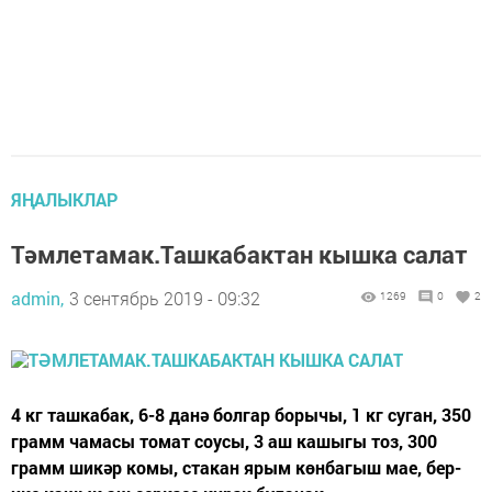
ЯҢАЛЫКЛАР
Тәмлетамак.Ташкабактан кышка салат
admin,
3 сентябрь 2019 - 09:32
1269
0
2
4 кг ташкабак, 6-8 данә болгар борычы, 1 кг суган, 350
грамм чамасы томат соусы, 3 аш кашыгы тоз, 300
грамм шикәр комы, стакан ярым көнбагыш мае, бер-