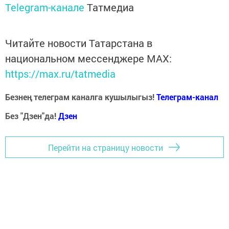
Telegram-канале
Татмедиа
Читайте новости Татарстана в
национальном мессенджере MАХ:
https://max.ru/tatmedia
Безнең телеграм каналга кушылыгыз!
Телеграм-канал
Без "Дзен"да!
Д
зен
Перейти на страницу новости