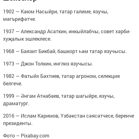
1902 — Каюм Насыйри, татар галиме, язучы,
мәгърифәтче.
1937 — Александр Асаткин, инкыйлабчы, совет хәрби-
хуҗалык эшлеклесе.
1968 — Баязит Бикбай, башкорт һәм татар язучысы.
1973 — Джон Толкин, инглиз язучысы.
1982 — Фатыйх Бәхтиев, татар агроном, селекция
белгече.
1999 — Әнгам Атнабаев, татар шагыйре, язучы,
драматург.
2016 — Ислам Кәримов, Үзбәкстан сәясәтчесе, беренче
президенты.
Фото – Pixabay.com