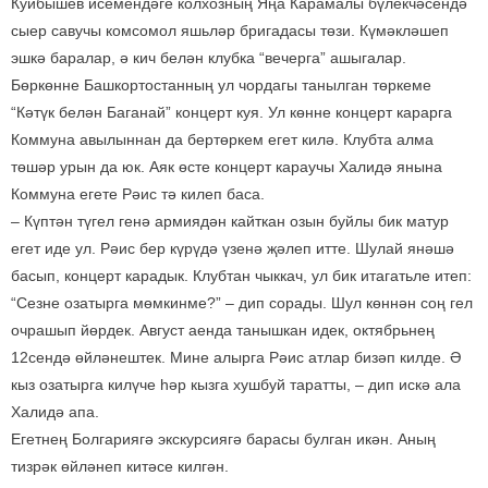
Куйбышев исемендәге колхозның Яңа Карамалы бүлекчәсендә
сыер савучы комсомол яшьләр бригадасы төзи. Күмәкләшеп
эшкә баралар, ә кич белән клубка “вечерга” ашыгалар.
Бөркөнне Башкортостанның ул чордагы танылган төркеме
“Кәтүк белән Баганай” концерт куя. Ул көнне концерт карарга
Коммуна авылыннан да бертөркем егет килә. Клубта алма
төшәр урын да юк. Аяк өсте концерт караучы Халидә янына
Коммуна егете Рәис тә килеп баса.
– Күптән түгел генә армиядән кайткан озын буйлы бик матур
егет иде ул. Рәис бер күрүдә үзенә җәлеп итте. Шулай янәшә
басып, концерт карадык. Клубтан чыккач, ул бик итагатьле итеп:
“Сезне озатырга мөмкинме?” – дип сорады. Шул көннән соң гел
очрашып йөрдек. Август аенда танышкан идек, октябрьнең
12сендә өйләнештек. Мине алырга Рәис атлар бизәп килде. Ә
кыз озатырга килүче һәр кызга хушбуй таратты, – дип искә ала
Халидә апа.
Егетнең Болгариягә экскурсиягә барасы булган икән. Аның
тизрәк өйләнеп китәсе килгән.