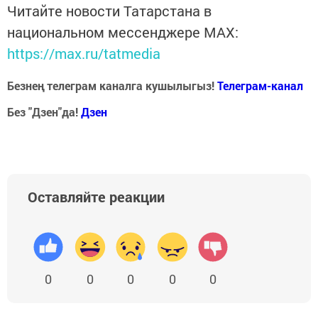
Читайте новости Татарстана в
национальном мессенджере MАХ:
https://max.ru/tatmedia
Безнең телеграм каналга кушылыгыз!
Телеграм-канал
Без "Дзен"да!
Д
зен
Оставляйте реакции
0
0
0
0
0