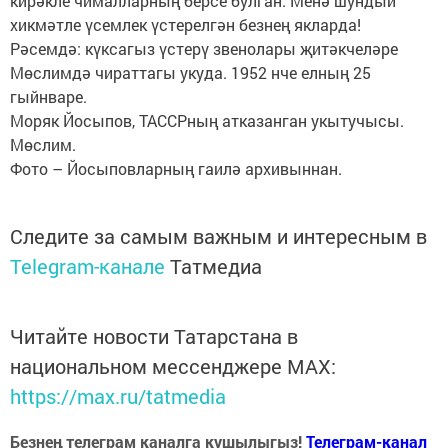
кирәкле чималларның берсе булган. Менә шундый
хикмәтле үсемлек үстерелгән безнең якларда!
Рәсемдә: күксагыз үстерү звенолары җитәкчеләре
Мөслимдә чираттагы укуда. 1952 нче елның 25
гыйнваре.
Моряк Йосыпов, ТАССРның атказанган укытучысы.
Мөслим.
Фото – Йосыповларның гаилә архивыннан.
Следите за самым важным и интересным в
Telegram-канале
Татмедиа
Читайте новости Татарстана в
национальном мессенджере MАХ:
https://max.ru/tatmedia
Безнең телеграм каналга кушылыгыз!
Телеграм-канал