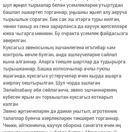
шул җиңел тырмалар белән үсемлекләрне утыртудан
башлап эшкәртеп торганнар, уңышны җыеп алу аеруча
тырышлык сораган. Бик сак эш итәргә туры килгән,
чөнки тамыр әз генә зарарланса да каучук җепселләре
юкка чыгарга мөмкин. Бу очракта үсемлек файдасызга
әверелгән.
Күксагыз звеносының эшчәнлегенә игътибар һәм
контроль көчле булган, анда эшләүчеләрне сайлап
кына алганнар. Аларга тиешле шартлар да тудырырга
тырышканнар. Башка колхозчылар ачлы-туклы
яшәгәндә, күксагыз үстерүчеләр өчен кырда ашарга
әзерләү оештырылган. Шул чорда эшләгән
Зөләйхабану әби сөйләгәнчә, звено эшчәннәренең
күбесен ярым ач тормыштан күксагыз коткарып
калган.
Звено җитәкчеләрен дә даими укытып, агротехник
таләпләр буенча әзерлекләрен тикшереп торганнар.
Чөнки, әйткәнемчә, каучук оборона сәнәгате өчен иң