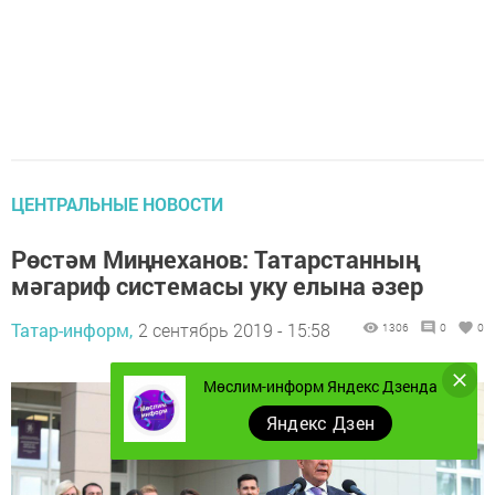
ЦЕНТРАЛЬНЫЕ НОВОСТИ
Рөстәм Миңнеханов: Татарстанның
мәгариф системасы уку елына әзер
Татар-информ,
2 сентябрь 2019 - 15:58
1306
0
0
Мөслим-информ Яндекс Дзенда
Яндекс Дзен