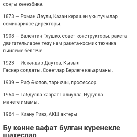
соңгы кенәзбикә.
1873 — Роман Дәүли, Казан керәшен укытучылар
семинариясе директоры.
1908 — Валентин Глушко, совет конструкторы, ракета
двигательләрен төзү һәм ракета-космик техника
гыйлеме белгече.
1923 — Искәндәр Даутов, Кызыл
Гаскәр солдаты, Советлар Берлеге каһарманы.
1939 — Риф Әюпов, тарихчы, профессор.
1954 — Габдулла хәзрәт Галиулла, Нурулла
мәчете имамы.
1964 — Киану Ривз, АКШ актеры.
Бу көнне вафат булган күренекле
шәхесләр