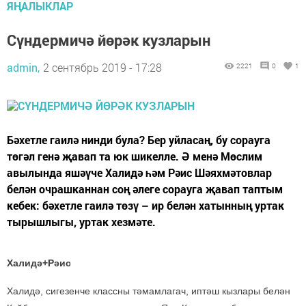
ЯҢАЛЫКЛАР
Сүндермичә йөрәк кузларын
admin,
2 сентябрь 2019 - 17:28
2221
0
1
Бәхетле гаилә нинди була? Бер уйласаң, бу сорауга
төгәл генә җавап та юк шикелле. Ә менә Мөслим
авылында яшәүче Халидә һәм Рәис Шәяхмәтовлар
белән очрашканнан соң әлеге сорауга җавап таптым
кебек: бәхетле гаилә төзү – ир белән хатынның уртак
тырышлыгы, уртак хезмәте.
Халидә+Рәис
Халидә, сигезенче классны тәмамлагач, иптәш кызлары белән