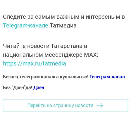
Следите за самым важным и интересным в
Telegram-канале
Татмедиа
Читайте новости Татарстана в
национальном мессенджере MАХ:
https://max.ru/tatmedia
Безнең телеграм каналга кушылыгыз!
Телеграм-канал
Без "Дзен"да!
Д
зен
Перейти на страницу новости