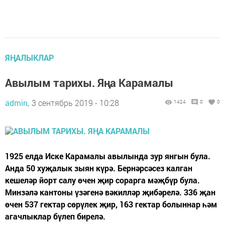
ЯҢАЛЫКЛАР
Авылым тарихы. Яңа Карамалы
admin,
3 сентябрь 2019 - 10:28
1424
0
0
1925 елда Иске Карамалы авылында зур янгын була.
Анда 50 хуҗалык зыян күрә. Бернәрсәсез калган
кешеләр йорт салу өчен җир сорарга мәҗбүр була.
Минзәлә кантоны үзәгенә вәкилләр җибәрелә. 336 җан
өчен 537 гектар сөрүлек җир, 163 гектар болыннар һәм
агачлыклар бүлеп бирелә.