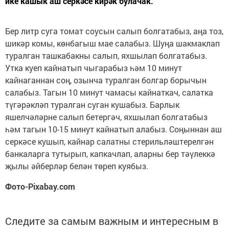
ике кашык аш серкәсе кирәк булачак.
Бер литр суга томат соусын салып болгатабыз, аңа тоз,
шикәр комы, көнбагыш мае салабыз. Шуңа шакмаклап
туралган ташкабакны салып, яхшылап болгатабыз.
Утка куеп кайнатып чыгарабыз һәм 10 минут
кайнаганнан соң, озынча туралган болгар борычын
салабыз. Тагын 10 минут чамасы кайнаткач, салатка
түгәрәкләп туралган суган кушабыз. Барлык
яшелчәләрне салып бетергәч, яхшылап болгатабыз
һәм тагын 10-15 минут кайнатып алабыз. Соңыннан аш
серкәсе кушып, кайнар салатны стерильләштерелгән
банкаларга тутырып, капкачлап, аларны бер тәүлеккә
җылы әйберләр белән төреп куябыз.
Фото-Pixabay.com
Следите за самым важным и интересным в