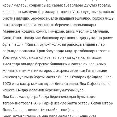
корылмалары, соңрак сыер, сарык абзарлары, дуңгыз торагы,
кошчылык һәм куян фермалары төзелә. Уртак хуҗалыкка халык
бик тиз ияләшә. Бер-берсе белән ярышып эшлиләр. Колхоз яхшы
нәтиҗәләргә ирешә. Авылның беренче комсомоллары
Миңнехан, Хәдичә, Хәмит, Тимерхан, Бикә, Мөслимә, Муллаян,
Баян, Гали, Шакир һәм башкалар сугышка кадәр хуҗалык рәисе
булып эшли. “Кызыл Бүләк” колхозы районда алдынгылар
сафында исәпләнә. Ерак басуларда ындыр табаклары төзелә.
Урып-җыю чорында колхозчылар анда куна калып эшли.
1929 елда авылда беренче башлангыч мәктәп ачыла. Авыр
җинаять өчен Магнитогорск шәһәренә сөрелгән Гата исемле
кешенең зур гына йорты мәктәп бинасы буларак файдаланыла.
1970 елга кадәр мәктәп шушы бинада эшли. Яңа Сәфәр авылы
кешесе Хәйдәр Исламов беренче укытучы була.
Яңа Карамалыда, районда беренчеләрдән булып, җил
тегермәне төзелә. Аны Гариф исемле балта остасы белән Югары
Яхшый авылы кешесе (исеме билгесез) сала.
Бөек Ватан сугышына Яңа Карамалыдан 65 кеше китә,