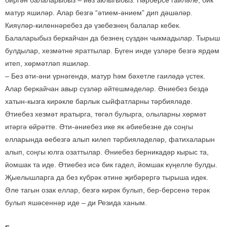
матур яшиләр. Алар безгә “әтием-әнием” дип дәшәләр.
Кияүләр-киленнәребез дә үзебезнең балалар кебек.
Балаларыбыз беркайчан да безнең сүздән чыкмадылар. Тырыш
булдылар, хезмәтне яраттылар. Бүген инде үзләре безгә ярдәм
итеп, хөрмәтләп яшиләр.
– Без әти-әни үрнәгендә, матур һәм бәхетле гаиләдә үстек.
Алар беркайчан авыр сүзләр әйтешмәделәр. Әниебез бездә
хатын-кызга кирәкле барлык сыйфатларны тәрбияләде.
Әтиебез хезмәт яратырга, төгәл булырга, олыларны хөрмәт
итәргә өйрәтте. Әти-әниебез ике як әбиебезне дә соңгы
елларында өебезгә алып килеп тәрбияләделәр, фатихаларын
алып, соңгы юлга озаттылар. Әниебез берникадәр кырыс та,
йомшак та иде. Әтиебез исә бик гадел, йомшак күңелле булды.
Җыелышларга да без күбрәк әтине җибәрергә тырыша идек.
Әле тагын озак еллар, безгә кирәк булып, бер-берсенә терәк
булып яшәсеннәр иде – ди Резида ханым.