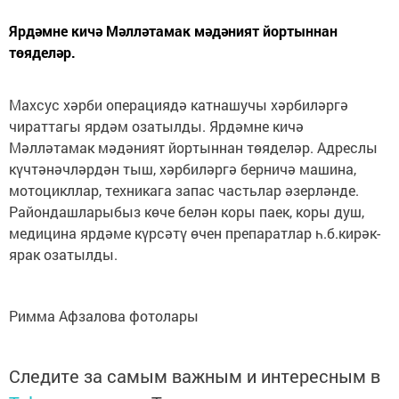
Ярдәмне кичә Мәлләтамак мәдәният йортыннан
төяделәр.
Махсус хәрби операциядә катнашучы хәрбиләргә
чираттагы ярдәм озатылды. Ярдәмне кичә
Мәлләтамак мәдәният йортыннан төяделәр. Адреслы
күчтәнәчләрдән тыш, хәрбиләргә берничә машина,
мотоцикллар, техникага запас частьлар әзерләнде.
Райондашларыбыз көче белән коры паек, коры душ,
медицина ярдәме күрсәтү өчен препаратлар һ.б.кирәк-
ярак озатылды.
Римма Афзалова фотолары
Следите за самым важным и интересным в