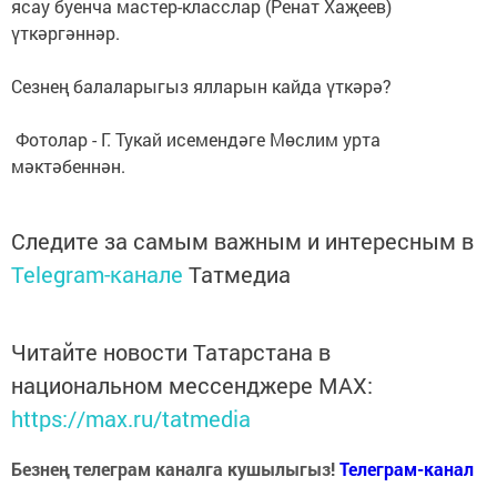
ясау буенча мастер-класслар (Ренат Хаҗеев)
үткәргәннәр.
Сезнең балаларыгыз ялларын кайда үткәрә?
Фотолар - Г. Тукай исемендәге Мөслим урта
мәктәбеннән.
Следите за самым важным и интересным в
Telegram-канале
Татмедиа
Читайте новости Татарстана в
национальном мессенджере MАХ:
https://max.ru/tatmedia
Безнең телеграм каналга кушылыгыз!
Телеграм-канал