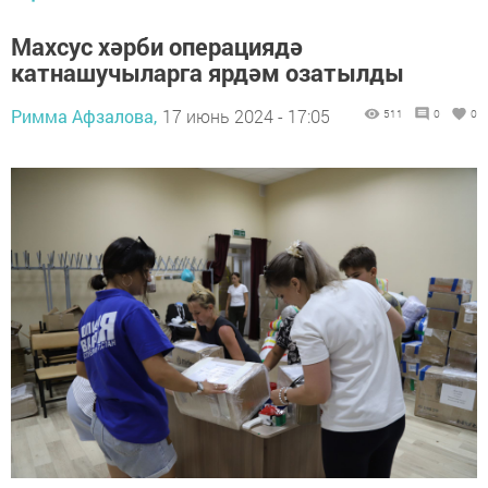
Махсус хәрби операциядә
катнашучыларга ярдәм озатылды
Римма Афзалова,
17 июнь 2024 - 17:05
511
0
0