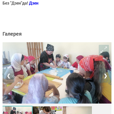
Без "Дзен"да!
Д
зен
Галерея
❮
❯