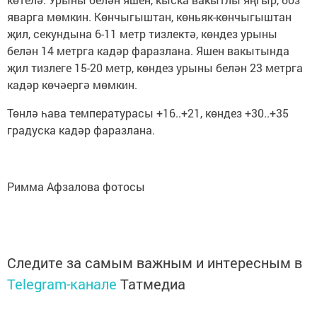
яварга мөмкин. Көнчыгыштан, көньяк-көнчыгыштан
җил, секундына 6-11 метр тизлектә, көндез урыны
белән 14 метрга кадәр фаразлана. Яшен вакытында
җил тизлеге 15-20 метр, көндез урыны белән 23 метрга
кадәр көчәергә мөмкин.
Төнлә һава температурасы +16..+21, көндез +30..+35
градуска кадәр фаразлана.
Римма Афзалова фотосы
Следите за самым важным и интересным в
Telegram-канале
Татмедиа