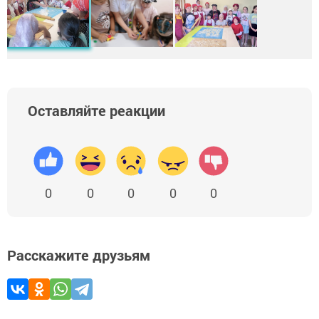
Оставляйте реакции
0
0
0
0
0
Расскажите друзьям