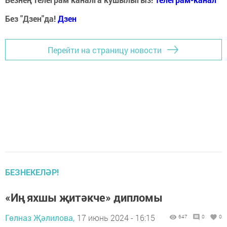
Без "Дзен"да!
Д
зен
Перейти на страницу новости
БЕЗНЕКЕЛӘР!
«Иң яхшы җитәкче» дипломы
Гөлназ Җәлилова,
17 июнь 2024 - 16:15
647
0
0