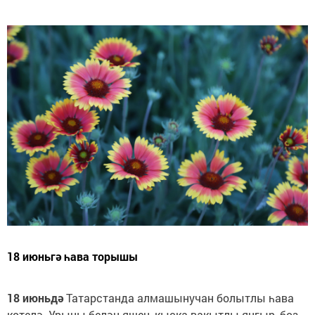
18 июньгә һава торышы
18 июньдә
Татарстанда алмашынучан болытлы һава
көтелә. Урыны белән яшен, кыска вакытлы яңгыр, боз