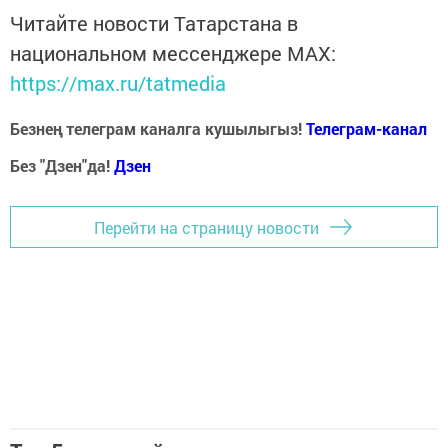
Читайте новости Татарстана в
национальном мессенджере MАХ:
https://max.ru/tatmedia
Безнең телеграм каналга кушылыгыз!
Телеграм-канал
Без "Дзен"да!
Д
зен
Перейти на страницу новости