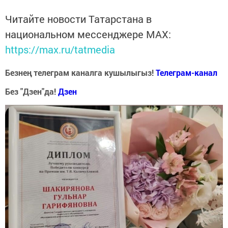
Читайте новости Татарстана в
национальном мессенджере MАХ:
https://max.ru/tatmedia
Безнең телеграм каналга кушылыгыз!
Телеграм-канал
Без "Дзен"да!
Д
зен