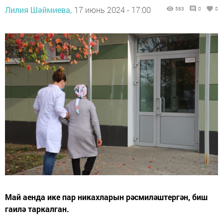
Лилия Шәймиева,
17 июнь 2024 - 17:00
583
0
0
Май аенда ике пар никахларын рәсмиләштергән, биш
гаилә таркалган.