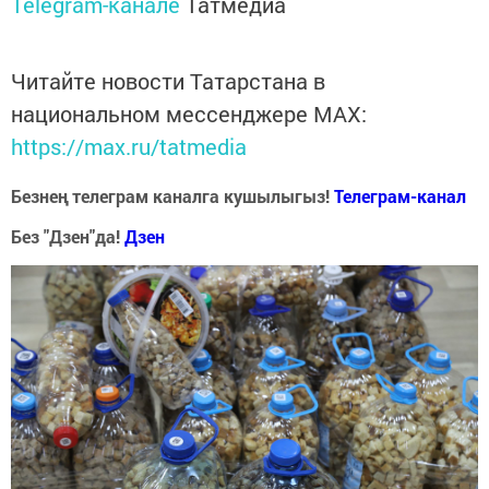
Telegram-канале
Татмедиа
Читайте новости Татарстана в
национальном мессенджере MАХ:
https://max.ru/tatmedia
Безнең телеграм каналга кушылыгыз!
Телеграм-канал
Без "Дзен"да!
Д
зен