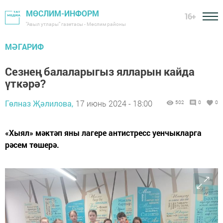
МӨСЛИМ-ИНФОРМ
16+
"Авыл утлары" газетасы - Мөслим районы
МӘГАРИФ
Сезнең балаларыгыз ялларын кайда
үткәрә?
Гөлназ Җәлилова,
17 июнь 2024 - 18:00
502
0
0
«Хыял» мәктәп яны лагере антистресс уенчыкларга
рәсем төшерә.