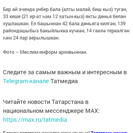
Бер ай эчендә унбер бала (алты малай, биш кыз) туган,
33 кеше (21 ир-ат һәм 12 хатын-кыз) якты дөнья белән
хушлашкан. Ел башыннан 42 бала дөньяга килгән, 139
райондашыбыз бакыйлыкка күчкән, 14 гаилә теркәлгән
һәм 24 пар аерылышкан.
Фото – Мөслим-информ архивыннан.
Следите за самым важным и интересным в
Telegram-канале
Татмедиа
Читайте новости Татарстана в
национальном мессенджере MАХ:
https://max.ru/tatmedia
Безнең телеграм каналга кушылыгыз!
Телеграм-канал