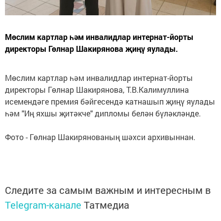
Мөслим картлар һәм инвалидлар интернат-йорты
директоры Гөлнар Шакирянова җиңү яулады.
Мөслим картлар һәм инвалидлар интернат-йорты
директоры Гөлнар Шакирянова, Т.В.Калимуллина
исемендәге премия бәйгесендә катнашып җиңү яулады
һәм "Иң яхшы җитәкче" дипломы белән бүләкләнде.
Фото - Гөлнар Шакирянованың шәхси архивыннан.
Следите за самым важным и интересным в
Telegram-канале
Татмедиа