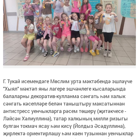
Г. Тукай исемендәге Мөслим урта мәктәбендә эшләүче
"Хыял" мәктәп яны лагере эшчәнлеге кысаларында
балаларны декоратив-кулланма сәнгать һәм халык
сәнгать кәсепләре белән таныштыру максатыннан
антистресс уенчыкларга рәсем төшерү (җитәкчесе -
Ләйсән Хәлиуллина), татар халкының милли ризыгы
булган токмач ясау һәм кисү (Йолдыз Әсәдуллина),
җирлектә ориентирлашу һәм каен тузыннан уенчыклар