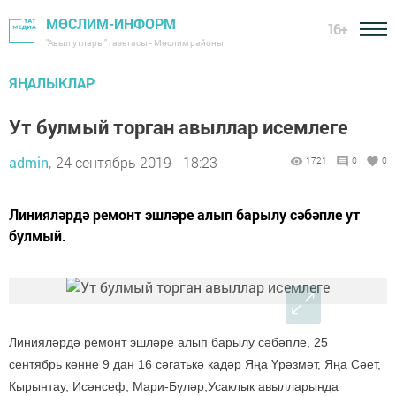
МӨСЛИМ-ИНФОРМ
16+
"Авыл утлары" газетасы - Мөслим районы
ЯҢАЛЫКЛАР
Ут булмый торган авыллар исемлеге
admin,
24 сентябрь 2019 - 18:23
1721
0
0
Линияләрдә ремонт эшләре алып барылу сәбәпле ут
булмый.
Линияләрдә ремонт эшләре алып барылу сәбәпле, 25
сентябрь көнне 9 дан 16 сәгатькә кадәр Яңа Үрәзмәт, Яңа Сәет,
Кырынтау, Исәнсеф, Мари-Бүләр,Усаклык авылларында