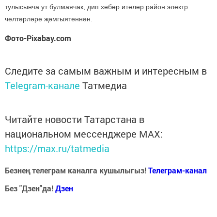
тулысынча ут булмаячак, дип хәбәр итәләр район электр
челтәрләре җәмгыятеннән.
Фото-Pixabay.com
Следите за самым важным и интересным в
Telegram-канале
Татмедиа
Читайте новости Татарстана в
национальном мессенджере MАХ:
https://max.ru/tatmedia
Безнең телеграм каналга кушылыгыз!
Телеграм-канал
Без "Дзен"да!
Д
зен