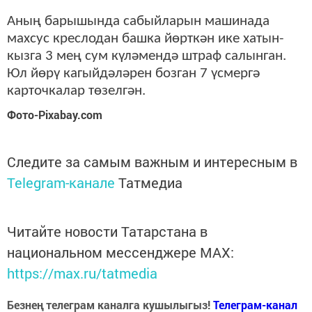
Аның барышында сабыйларын машинада
махсус креслодан башка йөрткән ике хатын-
кызга 3 мең сум күләмендә штраф салынган.
Юл йөрү кагыйдәләрен бозган 7 үсмергә
карточкалар төзелгән.
Фото-Pixabay.com
Следите за самым важным и интересным в
Telegram-канале
Татмедиа
Читайте новости Татарстана в
национальном мессенджере MАХ:
https://max.ru/tatmedia
Безнең телеграм каналга кушылыгыз!
Телеграм-канал