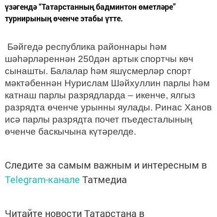
үзәгендә “Татарстанның бадминтон өметләре”
турнирының өченче этабы үтте.
Бәйгедә республика районнары һәм
шәһәрләреннән 250дән артык спортчы көч
сынашты. Балалар һәм яшүсмерләр спорт
мәктәбеннән Нурислам Шәйхуллин парлы һәм
катнаш парлы разрядларда – икенче, ялгыз
разрядта өченче урынны яулады. Ринас Ханов
исә парлы разрядта почет пъедесталының
өченче баскычына күтәрелде.
Следите за самым важным и интересным в
Telegram-канале
Татмедиа
Читайте новости Татарстана в