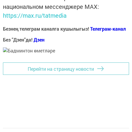
национальном мессенджере MАХ:
https://max.ru/tatmedia
Безнең телеграм каналга кушылыгыз!
Телеграм-канал
Без "Дзен"да!
Д
зен
Перейти на страницу новости