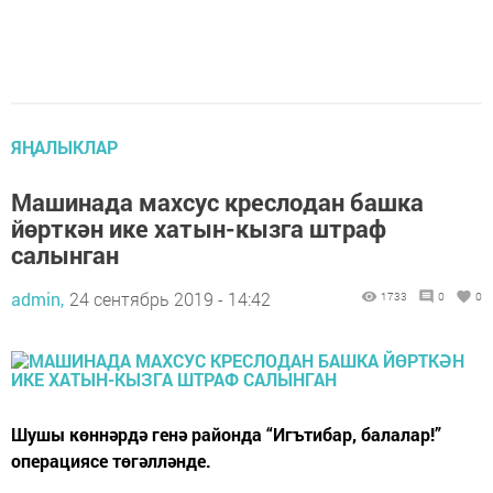
ЯҢАЛЫКЛАР
Машинада махсус креслодан башка
йөрткән ике хатын-кызга штраф
салынган
admin,
24 сентябрь 2019 - 14:42
1733
0
0
Шушы көннәрдә генә районда “Игътибар, балалар!”
операциясе төгәлләнде.