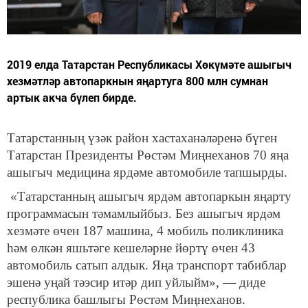
2019 елда Татарстан Республикасы Хөкүмәте ашыгыч
хезмәтләр автопаркнын яңартуга 800 млн сумнан
артык акча бүлеп бирде.
Татарстанның үзәк район хастаханәләренә бүген
Татарстан Президенты Рөстәм Миңнеханов 70 яңа
ашыгыч медицина ярдәме автомобиле тапшырды.
«Татарстанның ашыгыч ярдәм автопаркын яңарту
программасын тәмамлыйбыз. Без ашыгыч ярдәм
хезмәте өчен 187 машина, 4 мобиль поликлиника
һәм өлкән яшьтәге кешеләрне йөртү өчен 43
автомобиль сатып алдык. Яңа транспорт табиблар
эшенә уңай тәэсир итәр дип уйлыйм», — диде
республика башлыгы Рөстәм Миңнеханов.