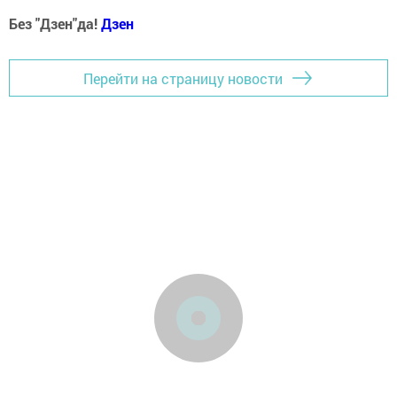
Без "Дзен"да!
Д
зен
Перейти на страницу новости