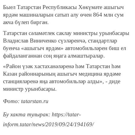
Быел Татарстан Республикасы Хөкүмәте ашыгыч
ярдәм машиналарын сатып алу өчен 864 млн сум
акча бүлеп биргән.
Татарстан сәламәтлек саклау министры урынбасары
Владислав Виниченко сүзләренчә, стандартлар
буенча «ашыгыч ярдәм» автомобильләрен биш ел
файдаланганнан соң яңага алмаштыралар.
«Район үзәк хастаханәләренә һәм Татарстан һәм
Казан районнарының ашыгыч медицина ярдәме
станцияләренә яңа автомобильләр алды», - диде
министр урынбасары.
Фото: tatarstan.ru
Бу хакта тулырак: https://tatar-
inform.tatar/news/2019/09/24/194169/