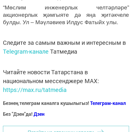
“Мөслим инженерлык челтәрләре”
акционерлык җәмгыяте дә яңа җитәкчеле
булды. Ул – Мәүләвиев Илдус Фатыйх улы.
Следите за самым важным и интересным в
Telegram-канале
Татмедиа
Читайте новости Татарстана в
национальном мессенджере MАХ:
https://max.ru/tatmedia
Безнең телеграм каналга кушылыгыз!
Телеграм-канал
Без "Дзен"да!
Д
зен