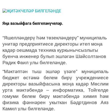
Яңа вазыйфага билгеләнүчеләр.
“Яшелләндерү һәм төзекләндерү” муниципаль
унитар предприятиесе директоры итеп моңа
кадәр оешмада техника куркынычсызлыгы
буенча инженер булып эшләгән Шәйсолтанов
Радик Фаил улы билгеләнде.
“Мәктәптән тыш эшләр үзәге”
муниципаль
бюджет өстәмә белем бирү учреждениесе
директоры вазыйфасына моңа кадәр Мөслим
урта мәктәбендә – информатика, Тойгелде
гомуми белем бирү мәктәбендә химия һәм
физика фәннәрен укыткан Бәдртдинов Аяз
Камил улы билгеләнде.