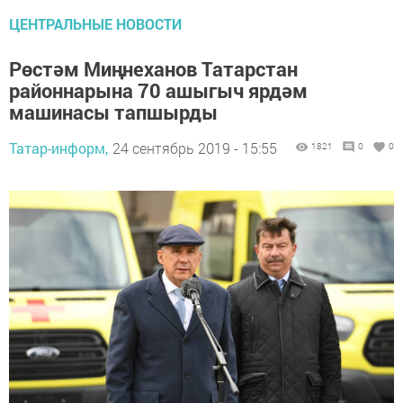
ЦЕНТРАЛЬНЫЕ НОВОСТИ
Рөстәм Миңнеханов Татарстан
районнарына 70 ашыгыч ярдәм
машинасы тапшырды
Татар-информ,
24 сентябрь 2019 - 15:55
1821
0
0