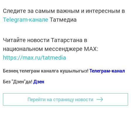
Следите за самым важным и интересным в
Telegram-канале
Татмедиа
Читайте новости Татарстана в
национальном мессенджере MАХ:
https://max.ru/tatmedia
Безнең телеграм каналга кушылыгыз!
Телеграм-канал
Без "Дзен"да!
Д
зен
Перейти на страницу новости