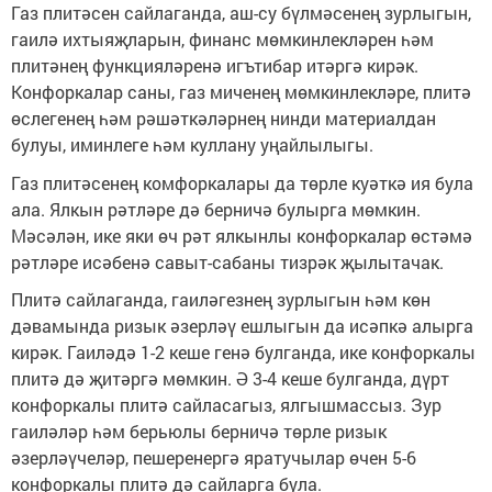
Газ плитәсен сайлаганда, аш-су бүлмәсенең зурлыгын,
гаилә ихтыяҗларын, финанс мөмкинлекләрен һәм
плитәнең функцияләренә игътибар итәргә кирәк.
Конфоркалар саны, газ миченең мөмкинлекләре, плитә
өслегенең һәм рәшәткәләрнең нинди материалдан
булуы, иминлеге һәм куллану уңайлылыгы.
Газ плитәсенең комфоркалары да төрле куәткә ия була
ала. Ялкын рәтләре дә берничә булырга мөмкин.
Мәсәлән, ике яки өч рәт ялкынлы конфоркалар өстәмә
рәтләре исәбенә савыт-сабаны тизрәк җылытачак.
Плитә сайлаганда, гаиләгезнең зурлыгын һәм көн
дәвамында ризык әзерләү ешлыгын да исәпкә алырга
кирәк. Гаиләдә 1-2 кеше генә булганда, ике конфоркалы
плитә дә җитәргә мөмкин. Ә 3-4 кеше булганда, дүрт
конфоркалы плитә сайласагыз, ялгышмассыз. Зур
гаиләләр һәм берьюлы берничә төрле ризык
әзерләүчеләр, пешеренергә яратучылар өчен 5-6
конфоркалы плитә дә сайларга була.