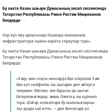
Бу хакта Казан шәһәре Думасының хисап сессиясендә
Татарстан Республикасы Рәисе Рөстәм Миңнеханов
белдерде
Кар күп яву аркасында Казанда коммуналь
инфраструктура эшенә карата сораулар туды.
Бу хакта Казан шәһәре Думасының хисап сессиясендә
Татарстан Республикасы Рәисе Рөстәм Миңнеханов
белдерде.
«Хәер, мин соңгы көннәрдә бик оператив һәм
бик күп сыйфатлы эш эшләдек дип әйтергә
тиешмен. Мөгаен, әле барысы да эшләп
бетерелмәгәндер, әмма, бәхеткә, эш күренеп
тора. Шәһәр хезмәтләре бу кыенлыкларны
тиз арада хәл итте», — дип билгеләде ул.