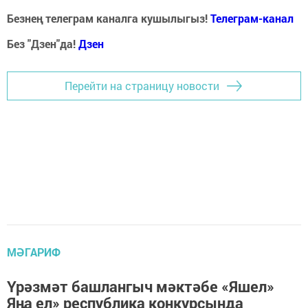
Безнең телеграм каналга кушылыгыз!
Телеграм-канал
Без "Дзен"да!
Д
зен
Перейти на страницу новости
МӘГАРИФ
Үрәзмәт башлангыч мәктәбе «Яшел»
Яңа ел» республика конкурсында