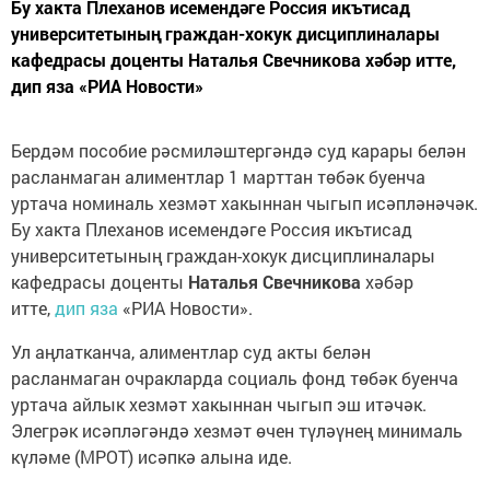
Бу хакта Плеханов исемендәге Россия икътисад
университетының граждан-хокук дисциплиналары
кафедрасы доценты Наталья Свечникова хәбәр итте,
дип яза «РИА Новости»
Бердәм пособие рәсмиләштергәндә суд карары белән
расланмаган алиментлар 1 марттан төбәк буенча
уртача номиналь хезмәт хакыннан чыгып исәпләнәчәк.
Бу хакта Плеханов исемендәге Россия икътисад
университетының граждан-хокук дисциплиналары
кафедрасы доценты
Наталья Свечникова
хәбәр
итте,
дип яза
«РИА Новости».
Ул аңлатканча, алиментлар суд акты белән
расланмаган очракларда социаль фонд төбәк буенча
уртача айлык хезмәт хакыннан чыгып эш итәчәк.
Элегрәк исәпләгәндә хезмәт өчен түләүнең минималь
күләме (МРОТ) исәпкә алына иде.