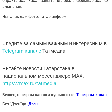
очракта исәп-хисап вакытында реаль керемнәр исәпкә
алыначак.
Чыганак һәм фото: Татар-информ
Следите за самым важным и интересным в
Telegram-канале
Татмедиа
Читайте новости Татарстана в
национальном мессенджере MАХ:
https://max.ru/tatmedia
Безнең телеграм каналга кушылыгыз!
Телеграм-канал
Без "Дзен"да!
Д
зен