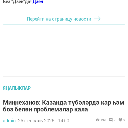
Без "Дзен"да!
Д
зен
Перейти на страницу новости
ЯҢАЛЫКЛАР
Миңнеханов: Казанда түбәләрдә кар һәм
боз белән проблемалар кала
admin,
26 февраль 2026 - 14:50
193
0
0