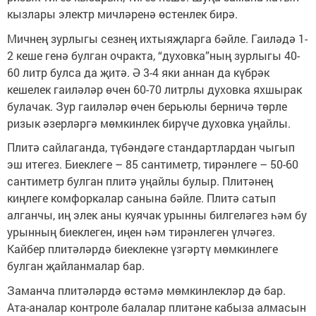
кызлары электр мичләренә өстенлек бирә.
Мичнең зурлыгы сезнең ихтыяҗларга бәйле. Гаиләдә 1-
2 кеше генә булган очракта, “духовка”ның зурлыгы 40-
60 литр булса да җитә. Ә 3-4 яки аннан да күбрәк
кешелек гаиләләр өчен 60-70 литрлы духовка яхшырак
булачак. Зур гаиләләр өчен берьюлы берничә төрле
ризык әзерләргә мөмкинлек бирүче духовка уңайлы.
Плитә сайлаганда, түбәндәге стандартлардан чыгып
эш итегез. Биеклеге – 85 сантиметр, тирәнлеге – 50-60
сантиметр булган плитә уңайлы булыр. Плитәнең
киңлеге комфоркалар санына бәйле. Плитә сатып
алганчы, иң элек аны куячак урынны билгеләгез һәм бу
урынның биеклеген, иңен һәм тирәнлеген үлчәгез.
Кайбер плитәләрдә биеклекне үзгәртү мөмкинлеге
булган җайланмалар бар.
Заманча плитәләрдә өстәмә мөмкинлекләр дә бар.
Ата-аналар контроле балалар плитәне кабыза алмасын