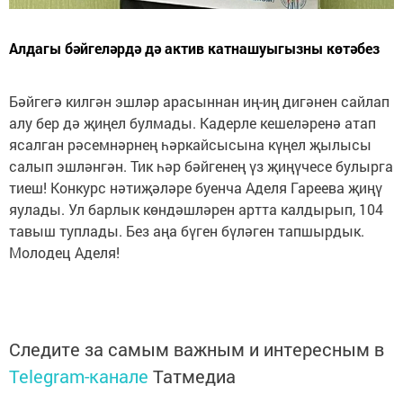
Алдагы бәйгеләрдә дә актив катнашуыгызны көтәбез
Бәйгегә килгән эшләр арасыннан иң-иң дигәнен сайлап
алу бер дә җиңел булмады. Кадерле кешеләренә атап
ясалган рәсемнәрнең һәркайсысына күңел җылысы
салып эшләнгән. Тик һәр бәйгенең үз җиңүчесе булырга
тиеш! Конкурс нәтиҗәләре буенча Аделя Гареева җиңү
яулады. Ул барлык көндәшләрен артта калдырып, 104
тавыш туплады. Без аңа бүген бүләген тапшырдык.
Молодец Аделя!
Следите за самым важным и интересным в
Telegram-канале
Татмедиа