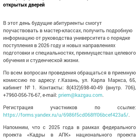
открытых дверей
В этот день будущие абитуриенты смогут
поучаствовать в мастер-классах, получить подробную
информацию от руководства университета о порядке
поступления в 2026 году и новых направлениях
подготовки и специальностях, преимуществах целевого
обучения и студенческой жизни.
По всем вопросам проведения обращаться в приемную
комиссию по адресу: г.Казань, ул. Карла Маркса, 65,
кабинет №1. Контакты: 8(432)598-40-49 (внутр. 706),
+7960-056-76-67, e-mail:
priem@kazgau.com
.
Регистрация участников по ссылке:
https://forms.yandex.ru/u/6986f5cd068ff06bcef423a5/
.
Напомним, что с 2025 года в рамках федерального
проекта «Кадры в АПК» национального проекта