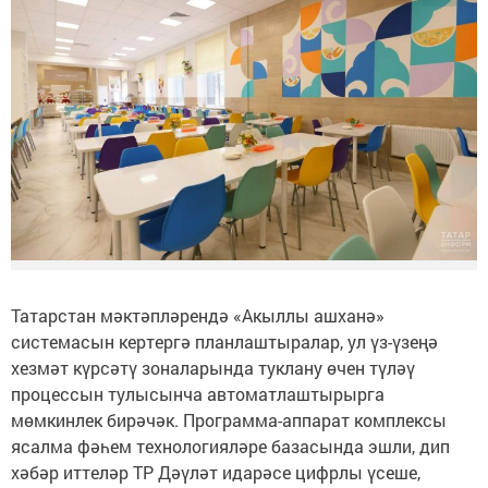
Татарстан мәктәпләрендә «Акыллы ашханә»
системасын кертергә планлаштыралар, ул үз-үзеңә
хезмәт күрсәтү зоналарында туклану өчен түләү
процессын тулысынча автоматлаштырырга
мөмкинлек бирәчәк. Программа-аппарат комплексы
ясалма фәһем технологияләре базасында эшли, дип
хәбәр иттеләр ТР Дәүләт идарәсе цифрлы үсеше,