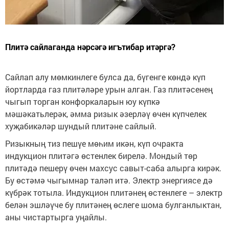
Плитә сайлаганда нәрсәгә игътибар итәргә?
Сайлап алу мөмкинлеге булса да, бүгенге көндә күп
йортларда газ плитәләре урын алган. Газ плитәсенең
чыгып торган конфоркаларын юу күпкә
мәшәкатьлерәк, әмма ризык әзерләү өчен күпчелек
хуҗабикәләр шундый плитәне сайлый.
Ризыкның тиз пешүе мөһим икән, күп очракта
индукцион плитәгә өстенлек бирелә. Мондый төр
плитәдә пешерү өчен махсус савыт-саба алырга кирәк.
Бу өстәмә чыгымнар таләп итә. Электр энергиясе дә
күбрәк тотыла. Индукцион плитәнең өстенлеге – электр
белән эшләүче бу плитәнең өслеге шома булганлыктан,
аны чистартырга уңайлы.