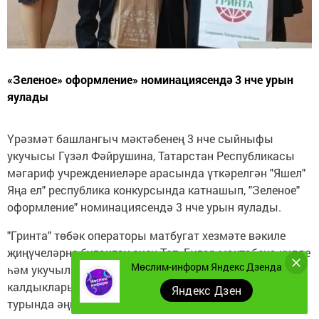
«Зеленое» оформление» номинациясендә 3 нче урын
яулады
Үрәзмәт башлангыч мәктәбенең 3 нче сыйныфы
укучысы Гүзәл Фәйрушина, Татарстан Республикасы
мәгариф учреждениеләре арасында үткәрелгән "Яшел"
Яңа ел" республика конкурсында катнашып, "Зеленое"
оформление" номинациясендә 3 нче урын яулады.
"Гринта" төбәк операторы матбугат хезмәте вәкиле
җиңүчеләрне бүләкләү өчен Тат. Бүләр мәктәбенә килде
Мөслим-информ Яндекс Дзенда
һәм укучылар белән очрашып, каты көнкүреш
калдыклары, аларны икенчел куллану һәм эшкәртү
Яндекс Дзен
турында әңгәмә уздырды.