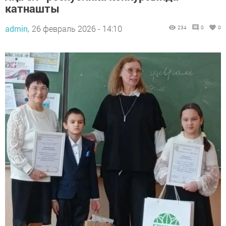
катнашты
admin,
26 февраль 2026 - 14:10
234
0
0