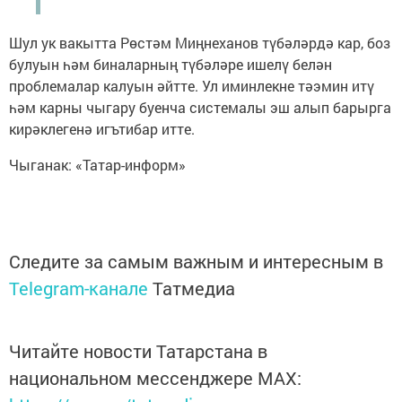
Шул ук вакытта Рөстәм Миңнеханов түбәләрдә кар, боз
булуын һәм биналарның түбәләре ишелү белән
проблемалар калуын әйтте. Ул иминлекне тәэмин итү
һәм карны чыгару буенча системалы эш алып барырга
кирәклегенә игътибар итте.
Чыганак: «Татар-информ»
Следите за самым важным и интересным в
Telegram-канале
Татмедиа
Читайте новости Татарстана в
национальном мессенджере MАХ: