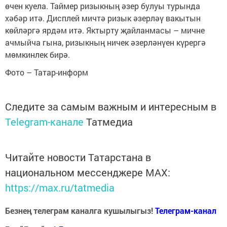
өчен куела. Таймер ризыкның әзер булуы турында
хәбәр итә. Дисплей мичтә ризык әзерләү вакытын
көйләргә ярдәм итә. Яктырту җайланмасы – мичне
ачмыйча гына, ризыкның ничек әзерләнүен күрергә
мөмкинлек бирә.
Фото – Татар-информ
Следите за самым важным и интересным в
Telegram-канале
Татмедиа
Читайте новости Татарстана в
национальном мессенджере MАХ:
https://max.ru/tatmedia
Безнең телеграм каналга кушылыгыз!
Телеграм-канал