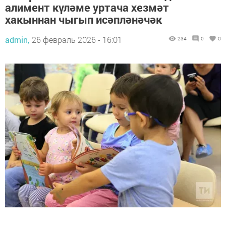
алимент күләме уртача хезмәт
хакыннан чыгып исәпләнәчәк
admin,
26 февраль 2026 - 16:01
234
0
0