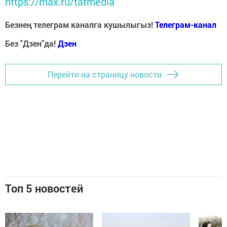
https://max.ru/tatmedia
Безнең телеграм каналга кушылыгыз!
Телеграм-канал
Без "Дзен"да!
Д
зен
Перейти на страницу новости
Топ 5 новостей