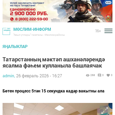
МӨСЛИМ-ИНФОРМ
16+
"Авыл утлары" газетасы - Мөслим районы
ЯҢАЛЫКЛАР
Татарстанның мәктәп ашханәләрендә
ясалма фәһем кулланыла башлаячак
admin,
26 февраль 2026 - 16:27
268
0
0
Бөтен процесс 5тән 15 секундка кадәр вакытны ала