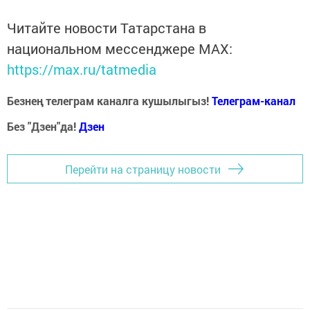
Читайте новости Татарстана в
национальном мессенджере MАХ:
https://max.ru/tatmedia
Безнең телеграм каналга кушылыгыз!
Телеграм-канал
Без "Дзен"да!
Д
зен
Перейти на страницу новости