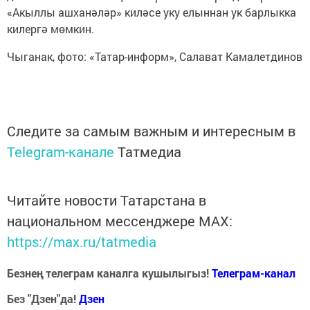
«Акыллы ашханәләр» киләсе уку елыннан ук барлыкка
килергә мөмкин.
Чыганак, фото: «Татар-информ», Салават Камалетдинов
Следите за самым важным и интересным в
Telegram-канале
Татмедиа
Читайте новости Татарстана в
национальном мессенджере MАХ:
https://max.ru/tatmedia
Безнең телеграм каналга кушылыгыз!
Телеграм-канал
Без "Дзен"да!
Д
зен