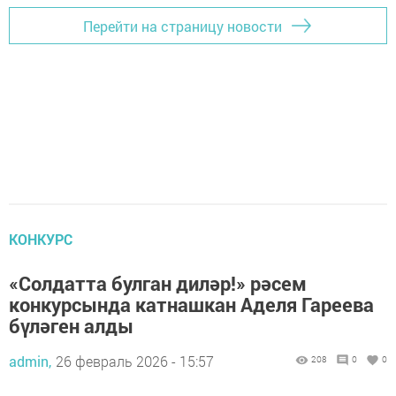
Перейти на страницу новости
КОНКУРС
«Солдатта булган диләр!» рәсем
конкурсында катнашкан Аделя Гареева
бүләген алды
admin,
26 февраль 2026 - 15:57
208
0
0