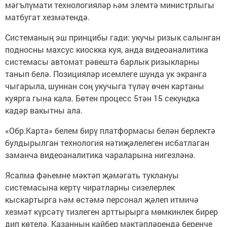
мәгълүмати технологияләр һәм элемтә министрлыгы
матбугат хезмәтендә.
Системаның эш принцибы гади: укучы ризык салынган
подносны махсус киоскка куя, анда видеоаналитика
системасы автомат рәвештә барлык ризыкларны
танып белә. Позицияләр исемлеге шунда ук экранга
чыгарыла, шуннан соң укучыга түләү өчен картаны
куярга гына кала. Бөтен процесс 5тән 15 секундка
кадәр вакытны ала.
«Обр.Карта» белем бирү платформасы белән берлектә
булдырылган технология нәтиҗәлелеген исбатлаган
заманча видеоаналитика чараларына нигезләнә.
Ясалма фәһемне мәктәп җәмәгать туклануы
системасына кертү чиратларны сизелерлек
кыскартырга һәм өстәмә персонал җәлеп итмичә
хезмәт күрсәтү тизлеген арттырырга мөмкинлек бирер
дип көтелә. Казанның кайбер мәктәпләрендә беренче