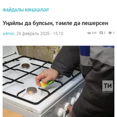
ФАЙДАЛЫ КИҢӘШЛӘР
Уңайлы да булсын, тәмле дә пешерсен
admin,
26 февраль 2026 - 15:10
209
0
0