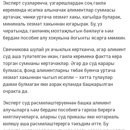
Эксперт сүзләренчә, үзгәрешләрдән соң гаилә
керемендә исәпкә алыначак алиментлар суммасы
артачак, чөнки уртача хезмәт хакы, кагыйдә буларак,
минималь хезмәт хакыннан югарырак. Бу, үз
чиратында, гаиләнең мохтаҗлыгын бәяләүгә һәм
бердәм пособие алу хокукына йогынты ясарга мөмкин.
Свечникова шулай ук ачыклык керткәнчә, әгәр алимент
суд аша түләтелгән икән, гаилә кеременә фактта керә
торган сумманы кертәчәкләр. Әгәр дә суд карары
булмаса, фонд алиментларны төбәк буенча уртача
хезмәт хакыннан чыгып исәпли – хәтта түләүләр
даими булмаган яки азрак күләмдә башкарылган
очракта да.
Эксперт суд рәсмиләштерүеннән башка алимент
алучыларга һәм бердәм пособиегә гариза бирергә
ниятләүчеләргә, аларны суд приказы яки нотариаль
килешү аша рәсмиләштерергә тәкъдим итте. Бу