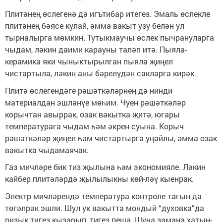
Плитәнең өслегенә дә игътибар итегез. Эмаль өслекле
плитәнең бәясе кулай, әмма вакыт узу белән ул
тырналырга мөмкин. Тутыкмаучы өслек пычрануларга
чыдам, ләкин даими карауны таләп итә. Пыяла-
керамика яки чыныктырылган пыяла җиңел
чистартыла, ләкин аны бәрелүдән сакларга кирәк.
Плитә өслегендәге рәшәткәләрнең дә нинди
материалдан эшләнүе мөһим. Чуен рәшәткәләр
корычтан авыррак, озак вакытка җитә, югары
температурага чыдам һәм әкрен суына. Корыч
рәшәткәләр җиңел һәм чистартырга уңайлы, әмма озак
вакытка чыдамаячак.
Газ мичләре бик тиз җылына һәм экономияле. Ләкин
кайбер плитәләрдә җылылыкны көй-ләү кыенрак.
Электр мичләрендә температура контроле тагын да
төгәлрәк эшли. Шул ук вакытта мондый “духовка”да
ризык тигез кызарып, тигез пешә. Шуңа замана хатын-