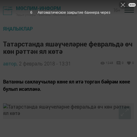
МӨСЛИМ-ИНФОРМ
16+
5
Автоматическое закрытие баннера через
"Авыл утлары" газетасы - Мөслим районы
ЯҢАЛЫКЛАР
Татарстанда яшәүчеләрне февральдә өч
көн рәттән ял көтә
автор,
2 февраль 2018 - 13:31
1248
0
0
Ватанны саклаучылар көне ял итә торган бәйрәм көне
булып исәпләнә.