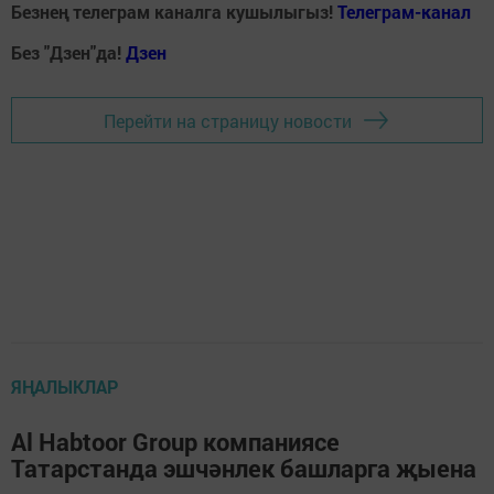
Безнең телеграм каналга кушылыгыз!
Телеграм-канал
Без "Дзен"да!
Д
зен
Перейти на страницу новости
ЯҢАЛЫКЛАР
Al Habtoor Group компаниясе
Татарстанда эшчәнлек башларга җыена