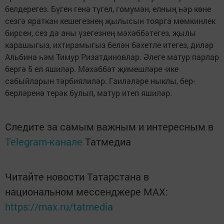
белдерегез. Бүген генә түгел, гомумән, елның һәр көне
сезгә яраткан кешегезнең җылысын тоярга мөмкинлек
бирсен, сез дә аны үзегезнең мәхәббәтегез, җылы
карашыгыз, ихтирамыгыз белән бәхетле итегез, диләр
Альбина һәм Тимур Ризатдиновлар. Әлеге матур парлар
бергә 5 ел яшиләр. Мәхәббәт җимешләре -ике
сабыйларын тәрбиялиләр. Гаиләләре ныклы, бер-
берләренә терәк булып, матур итеп яшиләр.
Следите за самым важным и интересным в
Telegram-канале
Татмедиа
Читайте новости Татарстана в
национальном мессенджере MАХ:
https://max.ru/tatmedia