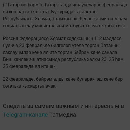
( "Татар-информ"). Татарстанда яшәүчеләрне февральдә
өч көн рәттән ял көтә. Бу турыда Татарстан
Республикасы Хезмәт, халыкны эш белән тәэмин итү һәм
социаль яклау министрлыгы матбугат хезмәте хәбәр итә.
Россия Федерациясе Хезмәт кодексының 112 маддәсе
буенча 23 февральдә билгеләп үтелә торган Ватанны
саклаучылар көне ял итә торган бәйрәм көне санала.
Биш көнлек эш атнасында республика халкы 23, 25 һәм
25 февральдә ял итәчәк.
22 февральдә, бәйрәм алды көне буларак, эш көне бер
сәгатькә кыскартылачак.
Следите за самым важным и интересным в
Telegram-канале
Татмедиа