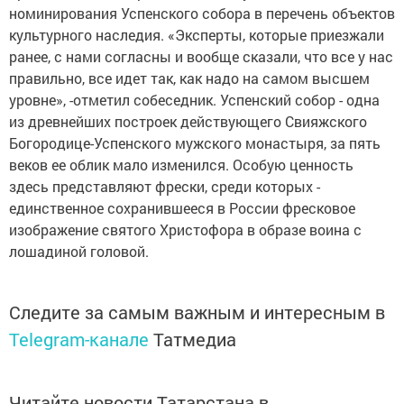
номинирования Успенского собора в перечень объектов
культурного наследия. «Эксперты, которые приезжали
ранее, с нами согласны и вообще сказали, что все у нас
правильно, все идет так, как надо на самом высшем
уровне», -отметил собеседник. Успенский собор - одна
из древнейших построек действующего Свияжского
Богородице-Успенского мужского монастыря, за пять
веков ее облик мало изменился. Особую ценность
здесь представляют фрески, среди которых -
единственное сохранившееся в России фресковое
изображение святого Христофора в образе воина с
лошадиной головой.
Следите за самым важным и интересным в
Telegram-канале
Татмедиа
Читайте новости Татарстана в