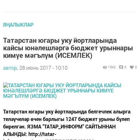
ЯҢАЛЫКЛАР
Татарстан югары уку йортларында
кайсы юнәлешләргә бюджет урыннары
кимүе мәгълүм (ИСЕМЛЕК)
автор,
28 июнь 2017 - 10:10
1342
0
0
Татарстан югары уку йортларында белгечлек алырга
теләүчеләр өчен барлыгы 1247 бюджет урыны бүлеп
бирелгән. ЯЗМА "ТАТАР_ИНФОРМ" САЙТЫННАН
АЛЫНДЫ: http://tatar-