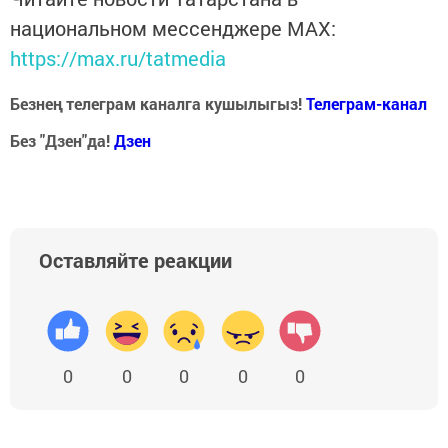
национальном мессенджере MАХ:
https://max.ru/tatmedia
Безнең телеграм каналга кушылыгыз!
Телеграм-канал
Без "Дзен"да!
Д
зен
Оставляйте реакции
0
0
0
0
0