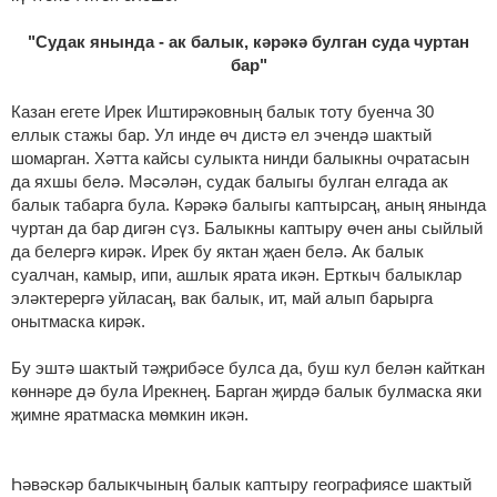
"Судак янында - ак балык, кәрәкә булган суда чуртан
бар"
Казан егете Ирек Иштирәковның балык тоту буенча 30
еллык стажы бар. Ул инде өч дистә ел эчендә шактый
шомарган. Хәтта кайсы сулыкта нинди балыкны очратасын
да яхшы белә. Мәсәлән, судак балыгы булган елгада ак
балык табарга була. Кәрәкә балыгы каптырсаң, аның янында
чуртан да бар дигән сүз. Балыкны каптыру өчен аны сыйлый
да белергә кирәк. Ирек бу яктан җаен белә. Ак балык
суалчан, камыр, ипи, ашлык ярата икән. Ерткыч балыклар
эләктерергә уйласаң, вак балык, ит, май алып барырга
онытмаска кирәк.
Бу эштә шактый тәҗрибәсе булса да, буш кул белән кайткан
көннәре дә була Ирекнең. Барган җирдә балык булмаска яки
җимне яратмаска мөмкин икән.
Һәвәскәр балыкчының балык каптыру географиясе шактый