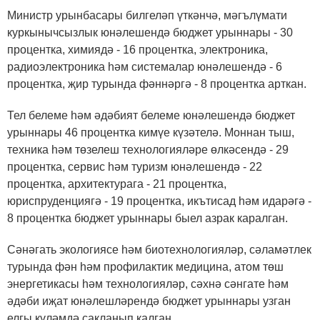
Министр урынбасары билгеләп үткәнчә, мәгълүмати
куркынычсызлык юнәлешендә бюджет урыннары - 30
процентка, химиядә - 16 процентка, электроника,
радиоэлектроника һәм системалар юнәлешендә - 6
процентка, җир турында фәннәргә - 8 процентка арткан.
Тел белеме һәм әдәбият белеме юнәлешендә бюджет
урыннары 46 процентка кимүе күзәтелә. Моннан тыш,
техника һәм төзелеш технологияләре өлкәсендә - 29
процентка, сервис һәм туризм юнәлешендә - 22
процентка, архитектурага - 21 процентка,
юриспруденциягә - 19 процентка, икътисад һәм идарәгә -
8 процентка бюджет урыннары быел азрак каралган.
Сәнәгать экологиясе һәм биотехнологияләр, сәламәтлек
турында фән һәм профилактик медицина, атом төш
энергетикасы һәм технологияләр, сәхнә сәнгате һәм
әдәби иҗат юнәлешләрендә бюджет урыннары узган
елгы күләмдә сакланып калган.