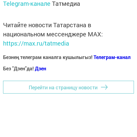
Telegram-канале
Татмедиа
Читайте новости Татарстана в
национальном мессенджере MАХ:
https://max.ru/tatmedia
Безнең телеграм каналга кушылыгыз!
Телеграм-канал
Без "Дзен"да!
Д
зен
Перейти на страницу новости