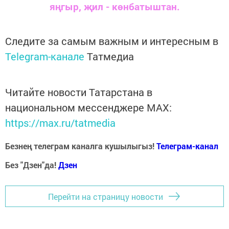
яңгыр, җил - көнбатыштан.
Следите за самым важным и интересным в
Telegram-канале
Татмедиа
Читайте новости Татарстана в
национальном мессенджере MАХ:
https://max.ru/tatmedia
Безнең телеграм каналга кушылыгыз!
Телеграм-канал
Без "Дзен"да!
Д
зен
Перейти на страницу новости