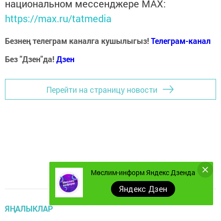
национальном мессенджере MАХ:
https://max.ru/tatmedia
Безнең телеграм каналга кушылыгыз!
Телеграм-канал
Без "Дзен"да!
Д
зен
Перейти на страницу новости
Мөслим-информ Яндекс Дзенда
Яндекс Дзен
ЯҢАЛЫКЛАР