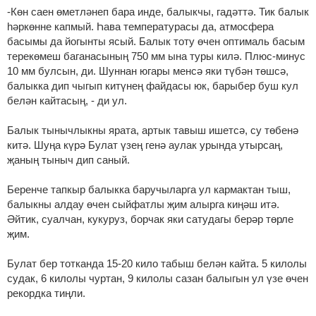
-Көн саен өметләнеп бара инде, балыкчы, гадәттә. Тик балык
һәркөнне капмый. Һава температурасы да, атмосфера
басымы да йогынты ясый. Балык тоту өчен оптималь басым
терекөмеш баганасының 750 мм ына туры килә. Плюс-минус
10 мм булсын, ди. Шуннан югары менсә яки түбән төшсә,
балыкка дип чыгып китүнең файдасы юк, барыбер буш кул
белән кайтасың, - ди ул.
Балык тынычлыкны ярата, артык тавыш ишетсә, су төбенә
китә. Шуңа күрә Булат үзең генә аулак урында утырсаң,
җаның тыныч дип саный.
Беренче тапкыр балыкка баручыларга ул кармактан тыш,
балыкны алдау өчен сыйфатлы җим алырга киңәш итә.
Әйтик, суалчан, кукуруз, борчак яки сатудагы берәр төрле
җим.
Булат бер тотканда 15-20 кило табыш белән кайта. 5 килолы
судак, 6 килолы чуртан, 9 килолы сазан балыгын ул үзе өчен
рекордка тиңли.