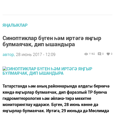
ЯҢАЛЫКЛАР
Синоптиклар бүген һәм иртәгә яңгыр
булмаячак, дип ышандыра
автор,
28 июнь 2017 - 12:09
1162
0
0
Татарстанда һәм аның районнарында алдагы берничә
көндә яңгырлар булмаячак, дип фаразлый ТР буенча
гидрометеорология һәм әйләнә-тирә мөхитне
мониторинглау идарәсе. Бүген, 28 июнь көнне дә
яңгырлар булмаячак. Иртәгә, 29 июньдә дә Мөслимдә