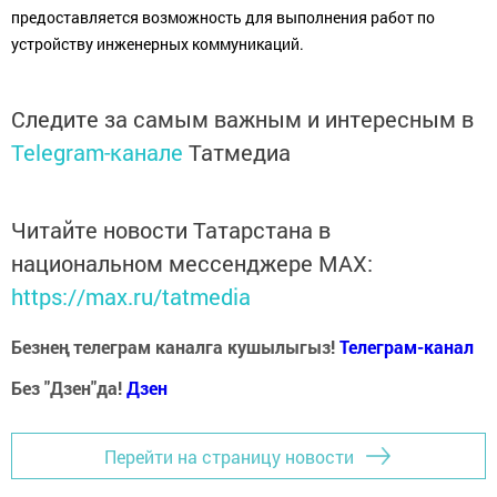
предоставляется возможность для выполнения работ по
устройству инженерных коммуникаций.
Следите за самым важным и интересным в
Telegram-канале
Татмедиа
Читайте новости Татарстана в
национальном мессенджере MАХ:
https://max.ru/tatmedia
Безнең телеграм каналга кушылыгыз!
Телеграм-канал
Без "Дзен"да!
Д
зен
Перейти на страницу новости