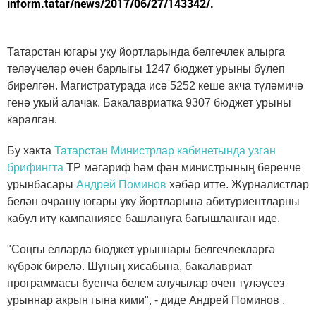
inform.tatar/news/2017/06/27/143342/.
Татарстан югары уку йортларында белгечлек алырга
теләүчеләр өчен барлыгы 1247 бюджет урыны бүлеп
бирелгән. Магистратурада исә 5252 кеше акча түләмичә
генә укый алачак. Бакалавриатка 9307 бюджет урыны
каралган.
Бу хакта
Татарстан Министрлар кабинетында узган
брифингта
ТР мәгариф һәм фән министрының беренче
урынбасары
Андрей Поминов
хәбәр итте. Журналистлар
белән очрашу югары уку йортларына абитуриентларны
кабул итү кампаниясе башлануга багышланган иде.
"Соңгы елларда бюджет урыннары белгечлекләргә
күбрәк бирелә. Шуның хисабына, бакалавриат
программасы буенча белем алучылар өчен түләүсез
урыннар акрын гына кими", - диде Андрей Поминов .