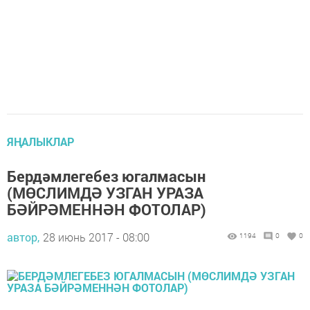
ЯҢАЛЫКЛАР
Бердәмлегебез югалмасын
(МӨСЛИМДӘ УЗГАН УРАЗА
БӘЙРӘМЕННӘН ФОТОЛАР)
автор,
28 июнь 2017 - 08:00
1194
0
0