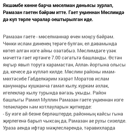
Якшәмбе көнне барча мөселман дөньясы зурлап,
Рамазан гаетен бәйрәм итте. Гает уңаеннан Мөслимдә
дә күп төрле чаралар оештырылган иде.
Рамазан гаете - мөселманнар өчен моңсу бәйрәм.
Чөнки ислам диненең терәге булган, ел дәвамында
көтеп алган изге айны озатабыз. Мөслимдәге үзәк
мәчеттә гает иртәнге 7.00 сәгатьтә башланды. Өстән
яңгыр явып торуга карамастан, Аллаһ йортына олысы
да, кечесе дә күпләп килде. Мөслим районы имам-
мөхтәсибе Габделкәрим хәзрәт Моратов ислам
кануннары кушканча гамәл кылу, күркәм әхлак,
игелекләр кылу турында вәгазь укыды. Район
башлыгы Рамил Муллин Рамазан гаете уңаеннан изге
теләкләрен һәм котлауларын җиткерде:
- Бу изге ай безне берләштерде, районның кайсы гына
җирлегенә барып чыксаң да, Рамазан ае рухы сизелде.
Ураза аенда ифтар мәҗлесләрендә, тәравихларда