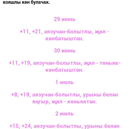
кояшлы көн булачак.
29 июнь
+11, +21, аязучан-болытлы, җил -
көнбатыштан.
30 июнь
+11, +19, аязучан-болытлы, җил - төньяк-
көнбатыштан.
1 июль
+8, +19, аязучан-болытлы, урыны белән
яңгыр, җил - көньяктан.
2 июль
+15, +24, аязучан-болытлы, урыны белән