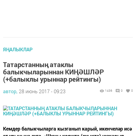
ЯҢАЛЫКЛАР
Татарстанның атаклы
балыкчыларыннан КИҢӘШЛӘР
(+балыклы урыннар рейтингы)
автор,
28 июнь 2017 - 09:23
1436
0
0
Кемдер балыкчыларга кызганып карый, икенчеләр исә
эт урынына сүгә. «Шушы кояшта (суыкта) нужарып