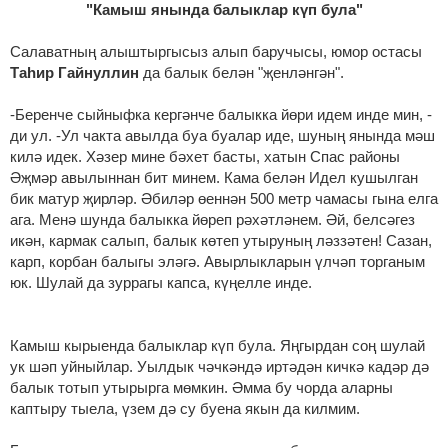
"Камыш янында балыклар күп була"
Салаватның алыштыргысыз алып баручысы, юмор остасы
Таһир Гайнуллин
да балык белән "җенләнгән".
-Беренче сыйныфка кергәнче балыкка йөри идем инде мин, -
ди ул. -Ул чакта авылда буа буалар иде, шуның янында мәш
килә идек. Хәзер мине бәхет басты, хатын Спас районы
Әҗмәр авылыннан бит минем. Кама белән Идел кушылган
бик матур җирләр. Әбиләр өеннән 500 метр чамасы гына елга
ага. Менә шунда балыкка йөреп рәхәтләнем. Әй, белсәгез
икән, кармак салып, балык көтеп утыруның ләззәтен! Сазан,
карп, корбан балыгы эләгә. Авырлыкларын үлчәп торганым
юк. Шулай да зуррагы капса, күңелле инде.
Камыш кырыенда балыклар күп була. Яңгырдан соң шулай
ук шәп уйныйлар. Уылдык чәчкәндә иртәдән кичкә кадәр дә
балык тотып утырырга мөмкин. Әмма бу чорда аларны
каптыру тыела, үзем дә су буена якын да килмим.