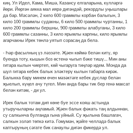
киң. Ул Идел, Кама, Мишә, Казансу елгаларына, күлләргә
йөри. Йөргән аякка мал иярә дигәндәй, рекордлы уңышлары
да бар. Мәсәлән, 2 кило 600 граммлы корбан балыгын, 3
кило 100 граммлы судакны, 6 кило 500 граммлы чуртанны, 1
кило 200 граммлы бершны, 900 граммлы алабуганы, 3 кило
600 граммлы сазанны, 3 кило ярымлы карпны, кило ярымлы
агарчакны Ирек төнлә уятып сорасаң да белә.
- Һәр фасылның үз ләззәте. Җәен көймә белән китү, яр
буенда тоту, кышын боз өстенә чыгып бәке тишү... Мин аны
гитара кылын чиертеп, көй чыгаруга тиңләр идем. Монда да
шул гитара кебек балык эләктерү кылын табарга кирәк.
Балыкка бару минем өчен мәзәктәге кебек дуслар белән
җыелып, күңел ачу түгел. Мин анда бары тик бер генә максат
белән китәм, - ди ул.
Ирек балык тотам дип көне буе эссе кояш астында
утыручыларны аңламый. Җәен балык фәкать таң алдыннан,
су салкынча булганда гына уйный. Су җылына башлагач,
салкын эзләп төпкә китә. Гомумән, җәйге челләдә балык
каптыруның сәгате бик санаулы дигән фикердә ул.