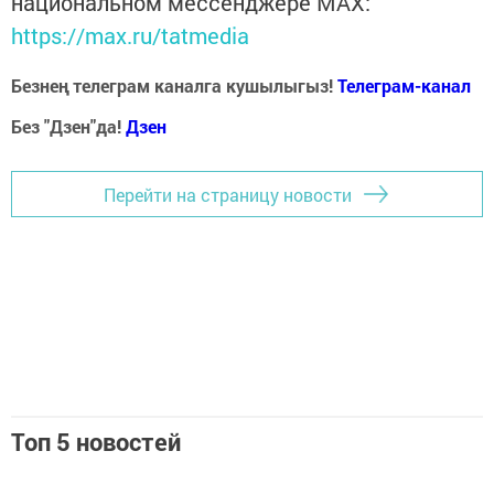
национальном мессенджере MАХ:
https://max.ru/tatmedia
Безнең телеграм каналга кушылыгыз!
Телеграм-канал
Без "Дзен"да!
Д
зен
Перейти на страницу новости
Топ 5 новостей