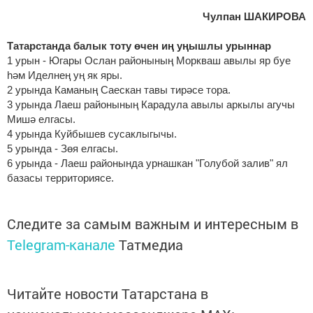
Чулпан ШАКИРОВА
Татарстанда балык тоту өчен иң уңышлы урыннар
1 урын - Югары Ослан районының Моркваш авылы яр буе
һәм Иделнең уң як яры.
2 урында Каманың Саескан тавы тирәсе тора.
3 урында Лаеш районының Карадула авылы аркылы агучы
Мишә елгасы.
4 урында Куйбышев сусаклыгычы.
5 урында - Зөя елгасы.
6 урында - Лаеш районында урнашкан "Голубой залив" ял
базасы территориясе.
Следите за самым важным и интересным в
Telegram-канале
Татмедиа
Читайте новости Татарстана в