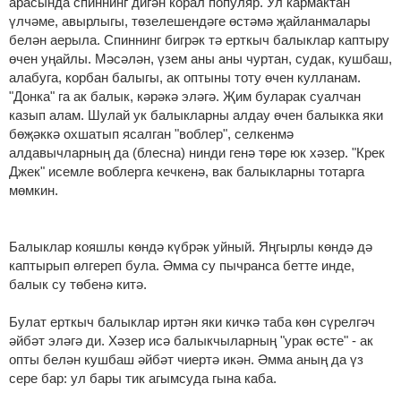
арасында спиннинг дигән корал популяр. Ул кармактан
үлчәме, авырлыгы, төзелешендәге өстәмә җайланмалары
белән аерыла. Спиннинг бигрәк тә ерткыч балыклар каптыру
өчен уңайлы. Мәсәлән, үзем аны аны чуртан, судак, кушбаш,
алабуга, корбан балыгы, ак оптыны тоту өчен кулланам.
"Донка" га ак балык, кәрәкә эләгә. Җим буларак суалчан
казып алам. Шулай ук балыкларны алдау өчен балыкка яки
бөҗәккә охшатып ясалган "воблер", селкенмә
алдавычларның да (блесна) нинди генә төре юк хәзер. "Крек
Джек" исемле воблерга кечкенә, вак балыкларны тотарга
мөмкин.
Балыклар кояшлы көндә күбрәк уйный. Яңгырлы көндә дә
каптырып өлгереп була. Әмма су пычранса бетте инде,
балык су төбенә китә.
Булат ерткыч балыклар иртән яки кичкә таба көн сүрелгәч
әйбәт эләгә ди. Хәзер исә балыкчыларның "урак өсте" - ак
опты белән кушбаш әйбәт чиертә икән. Әмма аның да үз
сере бар: ул бары тик агымсуда гына каба.