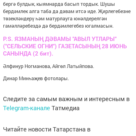
бергә булдык, кыямнарда басып тордык. Шушы
бердәмлек алга таба да дәвам итсә иде. Җирлегебезне
төзекләндерү һәм матурлауга юнәлдерелгән
гамәлләребездә дә бердәмлегебез югалмасын.
P.S. ЯЗМАНЫҢ ДӘВАМЫ "АВЫЛ УТЛАРЫ"
("СЕЛЬСКИЕ ОГНИ") ГАЗЕТАСЫНЫҢ 28 ИЮНЬ
САНЫНДА (2 бит).
Әлфинур Ногманова, Айгөл Латыйпова.
Динар Минһаҗев фотолары.
Следите за самым важным и интересным в
Telegram-канале
Татмедиа
Читайте новости Татарстана в