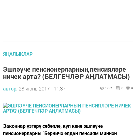
ЯҢАЛЫКЛАР
Эшләүче пенсионерларның пенсияләре
ничек арта? (БЕЛГЕЧЛӘР АҢЛАТМАСЫ)
автор,
28 июнь 2017 - 11:37
1206
0
0
Законнар үзгәрү сәбәпле, күп кенә эшләүче
пенсионерларны "Берничә елдан пенсиям миннән