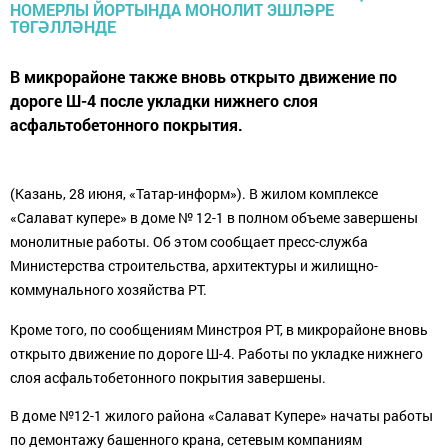
В микрорайоне также вновь открыто движение по
дороге Ш-4 после укладки нижнего слоя
асфальтобетонного покрытия.
(Казань, 28 июня, «Татар-информ»). В жилом комплексе
«Салават купере» в доме № 12-1 в полном объеме завершены
монолитные работы. Об этом сообщает пресс-служба
Министерства строительства, архитектуры и жилищно-
коммунального хозяйства РТ.
Кроме того, по сообщениям Минстроя РТ, в микрорайоне вновь
открыто движение по дороге Ш-4. Работы по укладке нижнего
слоя асфальтобетонного покрытия завершены.
В доме №12-1 жилого района «Салават Купере» начаты работы
по демонтажу башенного крана, сетевым компаниям