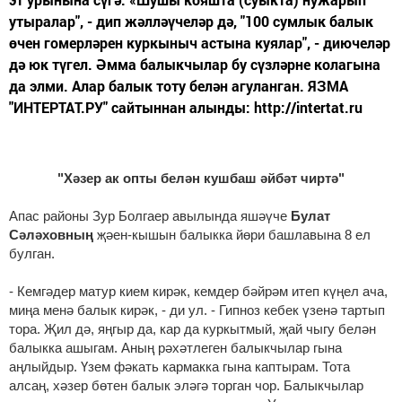
утыралар", - дип жәлләүчеләр дә, "100 сумлык балык
өчен гомерләрен куркыныч астына куялар", - диючеләр
дә юк түгел. Әмма балыкчылар бу сүзләрне колагына
да элми. Алар балык тоту белән агуланган. ЯЗМА
"ИНТЕРТАТ.РУ" сайтыннан алынды: http://intertat.ru
"Хәзер ак опты белән кушбаш әйбәт чиртә"
Апас районы Зур Болгаер авылында яшәүче
Булат
Сәләховның
җәен-кышын балыкка йөри башлавына 8 ел
булган.
- Кемгәдер матур кием кирәк, кемдер бәйрәм итеп күңел ача,
миңа менә балык кирәк, - ди ул. - Гипноз кебек үзенә тартып
тора. Җил дә, яңгыр да, кар да куркытмый, җай чыгу белән
балыкка ашыгам. Аның рәхәтлеген балыкчылар гына
аңлыйдыр. Үзем фәкать кармакка гына каптырам. Тота
алсаң, хәзер бөтен балык эләгә торган чор. Балыкчылар