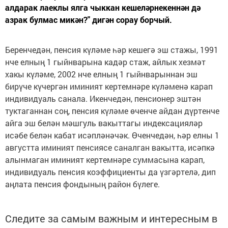
алдарак лаеклы ялга чыккан кешеләрнекеннән дә
азрак булмас микән?" дигән сорау борчый.
Беренчедән, пенсия күләме һәр кешегә эш стажы, 1991
нче елның 1 гыйнварына кадәр стаж, айлык хезмәт
хакы күләме, 2002 нче елның 1 гыйнварыннан эш
бирүче күчергән иминият кертемнәре күләменә карап
индивидуаль санала. Икенчедән, пенсионер эштән
туктаганнан соң, пенсия күләме өченче айдан дүртенче
айга эш белән мәшгуль вакыттагы индексацияләр
исәбе белән кабат исәпләнәчәк. Өченчедән, һәр елны 1
августта иминият пенсиясе саналган вакытта, исәпкә
алынмаган иминият кертемнәре суммасына карап,
индивидуаль пенсия коэффициенты да үзгәртелә, дип
аңлата пенсия фондының район бүлеге.
Следите за самым важным и интересным в