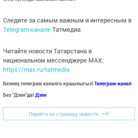
Следите за самым важным и интересным в
Telegram-канале
Татмедиа
Читайте новости Татарстана в
национальном мессенджере MАХ:
https://max.ru/tatmedia
Безнең телеграм каналга кушылыгыз!
Телеграм-канал
Без "Дзен"да!
Д
зен
Перейти на страницу новости