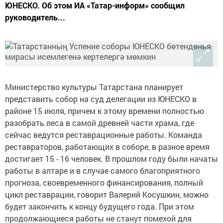
ЮНЕСКО. Об этом ИА «Татар-информ» сообщил
руководитель...
Министерство культуры Татарстана планирует
представить собор на суд делегации из ЮНЕСКО в
районе 15 июля, причем к этому времени полностью
разобрать леса в самой древней части храма, где
сейчас ведутся реставрационные работы. Команда
реставраторов, работающих в соборе, в разное время
достигает 15 - 16 человек. В прошлом году были начаты
работы в алтаре и в случае самого благоприятного
прогноза, своевременного финансирования, полный
цикл реставрации, говорит Валерий Косушкин, можно
будет закончить к концу будущего года. При этом
продолжающиеся работы не станут помехой для