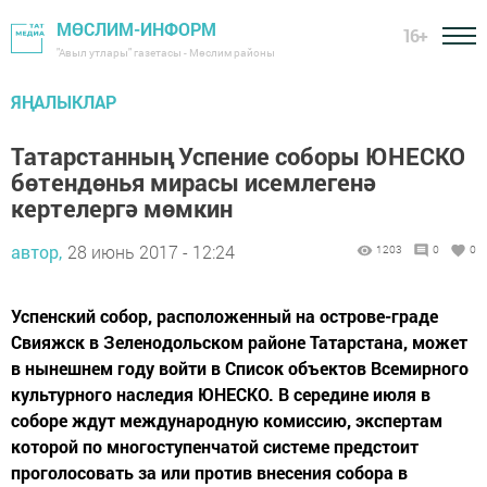
МӨСЛИМ-ИНФОРМ
16+
"Авыл утлары" газетасы - Мөслим районы
ЯҢАЛЫКЛАР
Татарстанның Успение соборы ЮНЕСКО
бөтендөнья мирасы исемлегенә
кертелергә мөмкин
автор,
28 июнь 2017 - 12:24
1203
0
0
Успенский собор, расположенный на острове-граде
Свияжск в Зеленодольском районе Татарстана, может
в нынешнем году войти в Список объектов Всемирного
культурного наследия ЮНЕСКО. В середине июля в
соборе ждут международную комиссию, экспертам
которой по многоступенчатой системе предстоит
проголосовать за или против внесения собора в