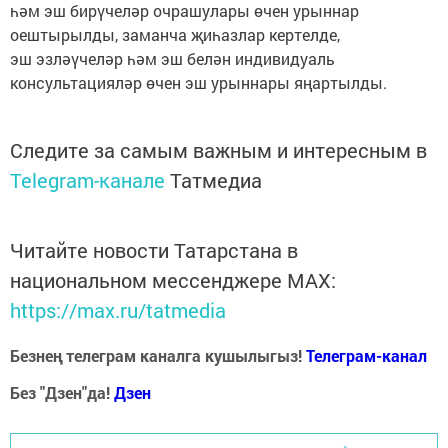
һәм эш бирүчеләр очрашулары өчен урыннар
оештырылды, заманча җиһазлар кертелде,
эш эзләүчеләр һәм эш белән индивидуаль
консультацияләр өчен эш урыннары яңартылды.
Следите за самым важным и интересным в
Telegram-канале
Татмедиа
Читайте новости Татарстана в
национальном мессенджере MАХ:
https://max.ru/tatmedia
Безнең телеграм каналга кушылыгыз!
Телеграм-канал
Без "Дзен"да!
Д
зен