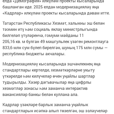
елда «Демография» илкүләм проекты кысаларында
башланган иде. 2025 елдан модернизацияләү яңа
«Кадрлар» илкүләм проекты кысаларында дәвам итте.
Татарстан Республикасы Хезмәт, халыкны эш белән
тәэмин итү һәм социаль яклау министрлыгында
билгеләп үтүләренчә, гомуми мәйданы 11
205,16 кв. м булган 49 мәшгульлек үзәген ремонтлауга
833,6 млн сум бүлеп бирелгән, шуның 175 млн сумы —
республика бюджеты акчалары.
Модернизацияләү кысаларында эшчәнлекнең яңа
стандартлары кертелде, хезмәткәрләрне укыту
үткәрелде һәм килүчеләр өчен уңайлы шартлар
тудырылды. Хәзер дәгъвачылар яңа цифрлы
хезмәтләр зонасы һәм заманча интерактив
вакансияләр банкы белән куллана ала.
Кадрлар үзәкләре барлык заманча уңайлык
стандартларын исәпкә алып төзелгән, эш эзләүчеләр