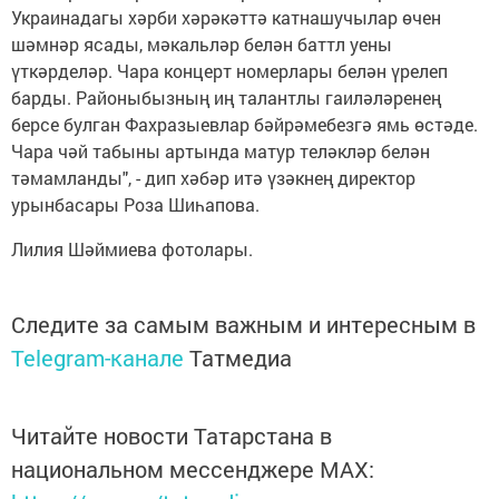
Украинадагы хәрби хәрәкәттә катнашучылар өчен
шәмнәр ясады, мәкальләр белән баттл уены
үткәрделәр. Чара концерт номерлары белән үрелеп
барды. Районыбызның иң талантлы гаиләләренең
берсе булган Фахразыевлар бәйрәмебезгә ямь өстәде.
Чара чәй табыны артында матур теләкләр белән
тәмамланды", - дип хәбәр итә үзәкнең директор
урынбасары Роза Шиһапова.
Лилия Шәймиева фотолары.
Следите за самым важным и интересным в
Telegram-канале
Татмедиа
Читайте новости Татарстана в
национальном мессенджере MАХ: