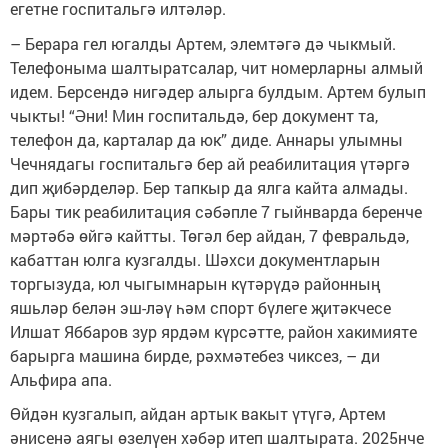
егетне госпитальгә илтәләр.
– Берара гел югалды Артем, элемтәгә дә чыкмый.
Телефоныма шалтыратсалар, чит номерларны алмый
идем. Берсендә нигәдер алырга булдым. Артем булып
чыкты! “Әни! Мин госпитальдә, бер документ та,
телефон да, карталар да юк” диде. Аннары улымны
Чечнядагы госпитальгә бер ай реабилитация үтәргә
дип җибәрделәр. Бер тапкыр да ялга кайта алмады.
Бары тик реабилитация сәбәпле 7 гыйнварда беренче
мәртәбә өйгә кайтты. Төгәл бер айдан, 7 февральдә,
кабаттан юлга кузгалды. Шәхси документларын
торгызуда, юл чыгымнарын күтәрүдә районның
яшьләр белән эш-ләү һәм спорт бүлеге җитәкчесе
Илшат Яббаров зур ярдәм күрсәтте, район хакимияте
барырга машина бирде, рәхмәтебез чиксез, – ди
Альфира апа.
Өйдән кузгалып, айдан артык вакыт үтүгә, Артем
әнисенә аягы өзелүен хәбәр итеп шалтырата. 2025нче