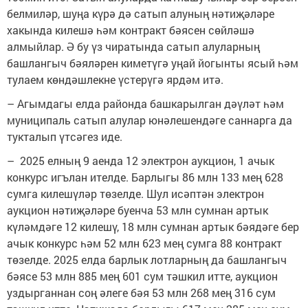
белмиләр, шуңа күрә дә сатып алуның нәтиҗәләре
хакында килешә һәм контракт бәясен сөйләшә
алмыйлар. Ә бу үз чиратында сатып алуларның
башлангыч бәяләрен киметүгә уңай йогынты ясый һәм
тулаем көндәшлекне үстерүгә ярдәм итә.
– Агымдагы елда районда башкарылган дәүләт һәм
муниципаль сатып алулар юнәлешендәге саннарга да
тукталып үтсәгез иде.
– 2025 елның 9 аенда 12 электрон аукцион, 1 ачык
конкурс игълан ителде. Барлыгы 86 млн 133 мең 628
сумга килешүләр төзелде. Шул исәптән электрон
аукцион нәтиҗәләре буенча 53 млн сумнан артык
күләмдәге 12 килешү, 18 млн сумнан артык бәядәге бер
ачык конкурс һәм 52 млн 623 мең сумга 88 контракт
төзелде. 2025 елда барлык лотларның да башлангыч
бәясе 53 млн 885 мең 601 сум тәшкил итте, аукцион
уздырганнан соң әлеге бәя 53 млн 268 мең 316 сум