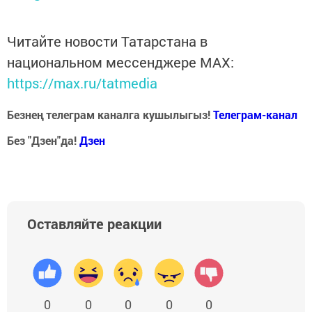
Читайте новости Татарстана в
национальном мессенджере MАХ:
https://max.ru/tatmedia
Безнең телеграм каналга кушылыгыз!
Телеграм-канал
Без "Дзен"да!
Д
зен
Оставляйте реакции
0
0
0
0
0