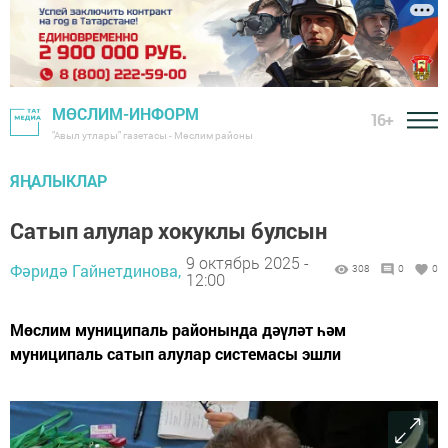
МӨСЛИМ-ИНФОРМ
16+
"Авыл утлары" газетасы - Мөслим районы
ЯҢАЛЫКЛАР
Сатып алулар хокуклы булсын
9 октябрь 2025 -
Фәридә Гайнетдинова,
308
0
0
12:00
Мөслим муниципаль районында дәүләт һәм
муниципаль сатып алулар системасы эшли