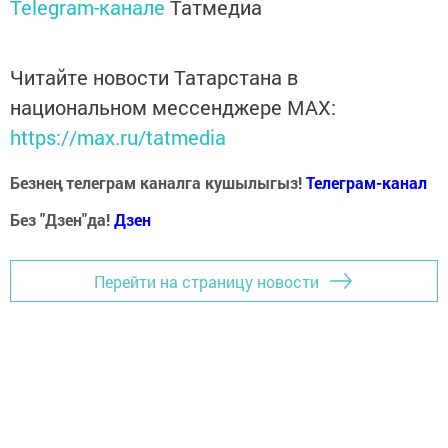
Telegram-канале
Татмедиа
Читайте новости Татарстана в
национальном мессенджере MАХ:
https://max.ru/tatmedia
Безнең телеграм каналга кушылыгыз!
Телеграм-канал
Без "Дзен"да!
Д
зен
Перейти на страницу новости