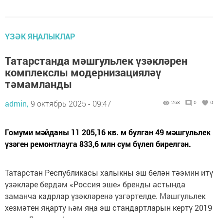
ҮЗӘК ЯҢАЛЫКЛАР
Татарстанда мәшгульлек үзәкләрен
комплекслы модернизацияләү
тәмамланды
admin,
9 октябрь 2025 - 09:47
268
0
0
Гомуми мәйданы 11 205,16 кв. м булган 49 мәшгульлек
үзәген ремонтлауга 833,6 млн сум бүлеп бирелгән.
Татарстан Республикасы халыкны эш белән тәэмин итү
үзәкләре бердәм «Россия эше» бренды астында
заманча кадрлар үзәкләренә үзгәртелде. Мәшгульлек
хезмәтен яңарту һәм яңа эш стандартларын кертү 2019