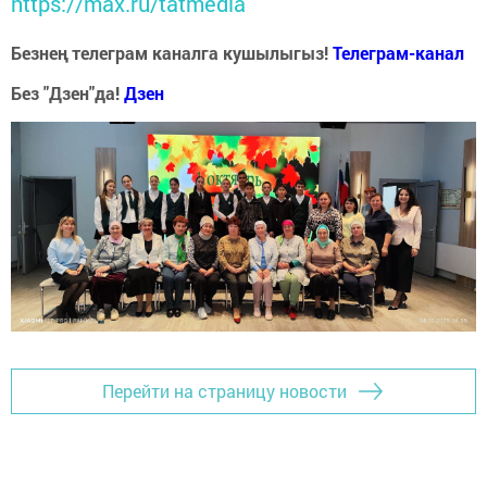
https://max.ru/tatmedia
Безнең телеграм каналга кушылыгыз!
Телеграм-канал
Без "Дзен"да!
Д
зен
Перейти на страницу новости