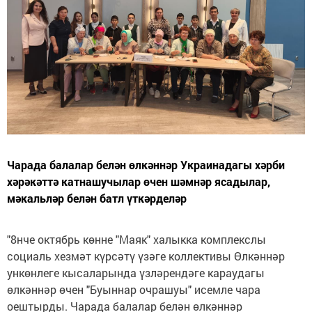
Чарада балалар белән өлкәннәр Украинадагы хәрби
хәрәкәттә катнашучылар өчен шәмнәр ясадылар,
мәкальләр белән батл үткәрделәр
"8нче октябрь көнне "Маяк" халыкка комплекслы
социаль хезмәт күрсәтү үзәге коллективы Өлкәннәр
ункөнлеге кысаларында үзләрендәге караудагы
өлкәннәр өчен "Буыннар очрашуы" исемле чара
оештырды. Чарада балалар белән өлкәннәр