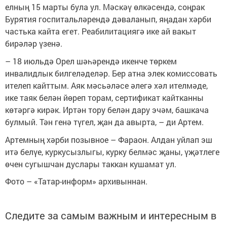
елның 15 марты була ул. Мәскәү өлкәсендә, соңрак
Бурятия госпитальләрендә дәваланып, яңадан хәрби
частька кайта егет. Реабилитациягә ике ай вакыт
бирәләр үзенә.
– 18 июльдә Орел шәһәрендә икенче төркем
инвалидлык билгеләделәр. Бер атна элек комиссовать
ителеп кайттым. Аяк мәсьәләсе әлегә хәл ителмәде,
ике таяк белән йөреп торам, сертификат кайтканны
көтәргә кирәк. Иртән тору белән дару эчәм, башкача
булмый. Тән генә түгел, җан да авырта, – ди Артем.
Артемның хәрби позывное – Фараон. Алдан уйлап эш
итә белүе, куркусызлыгы, курку белмәс җаны, үҗәтлеге
өчен сугышчан дуслары таккан кушамат ул.
Фото – «Татар-информ» архивыннан.
Следите за самым важным и интересным в