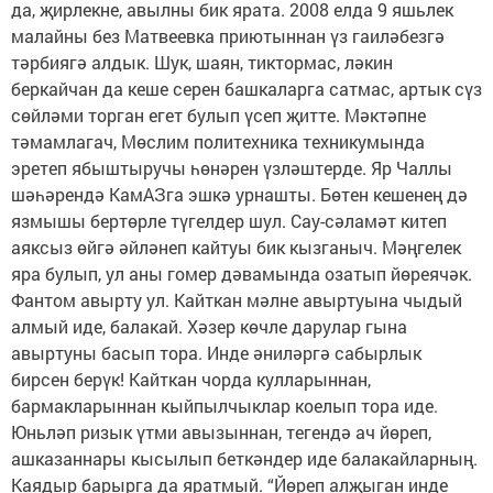
да, җирлекне, авылны бик ярата. 2008 елда 9 яшьлек
малайны без Матвеевка приютыннан үз гаиләбезгә
тәрбиягә алдык. Шук, шаян, тиктормас, ләкин
беркайчан да кеше серен башкаларга сатмас, артык сүз
сөйләми торган егет булып үсеп җитте. Мәктәпне
тәмамлагач, Мөслим политехника техникумында
эретеп ябыштыручы һөнәрен үзләштерде. Яр Чаллы
шәһәрендә КамАЗга эшкә урнашты. Бөтен кешенең дә
язмышы бертөрле түгелдер шул. Сау-сәламәт китеп
аяксыз өйгә әйләнеп кайтуы бик кызганыч. Мәңгелек
яра булып, ул аны гомер дәвамында озатып йөреячәк.
Фантом авырту ул. Кайткан мәлне авыртуына чыдый
алмый иде, балакай. Хәзер көчле дарулар гына
авыртуны басып тора. Инде әниләргә сабырлык
бирсен берүк! Кайткан чорда кулларыннан,
бармакларыннан кыйпылчыклар коелып тора иде.
Юньләп ризык үтми авызыннан, тегендә ач йөреп,
ашказаннары кысылып беткәндер иде балакайларның.
Каядыр барырга да яратмый. “Йөреп алҗыган инде