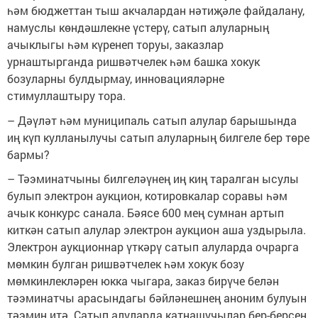
һәм бюджеттан тыш акчалардан нәтиҗәле файдалану,
намуслы көндәшлекне үстерү, сатып алуларның
ачыклыгы һәм күренеп торуы, заказлар
урнаштырганда ришвәтчелек һәм башка хокук
бозуларны булдырмау, инновацияләрне
стимуллаштыру тора.
– Дәүләт һәм муниципаль сатып алулар барышында
иң күп кулланылучы сатып алуларның билгеле бер төре
бармы?
– Тәэминатчыны билгеләүнең иң киң таралган ысулы
булып электрон аукцион, котировкалар соравы һәм
ачык конкурс санала. Бәясе 600 мең сумнан артып
киткән сатып алулар электрон аукцион аша уздырыла.
Электрон аукционнар үткәрү сатып алуларда очрарга
мөмкин булган ришвәтчелек һәм хокук бозу
мөмкинлекләрен юкка чыгара, заказ бирүче белән
тәэминатчы арасындагы бәйләнешнең аноним булуын
тәэмин итә. Сатып алуларда катнашучылар бер-берсен