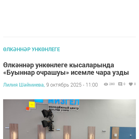
ӨЛКӘННӘР УНКӨНЛЕГЕ
Өлкәннәр ункөнлеге кысаларында
«Буыннар очрашуы» исемле чара узды
Лилия Шәймиева,
9 октябрь 2025 - 11:00
280
0
0