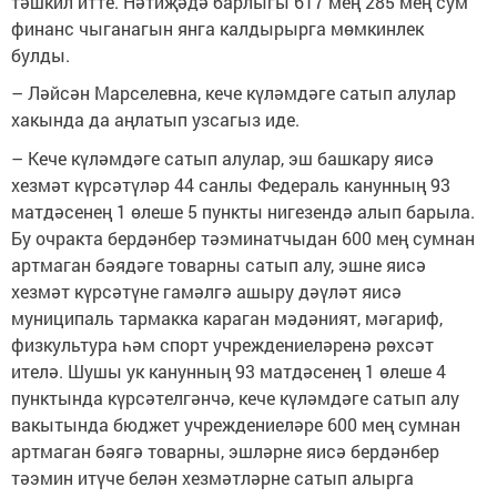
тәшкил итте. Нәтиҗәдә барлыгы 617 мең 285 мең сум
финанс чыганагын янга калдырырга мөмкинлек
булды.
– Ләйсән Марселевна, кече күләмдәге сатып алулар
хакында да аңлатып узсагыз иде.
– Кече күләмдәге сатып алулар, эш башкару яисә
хезмәт күрсәтүләр 44 санлы Федераль канунның 93
матдәсенең 1 өлеше 5 пункты нигезендә алып барыла.
Бу очракта бердәнбер тәэминатчыдан 600 мең сумнан
артмаган бәядәге товарны сатып алу, эшне яисә
хезмәт күрсәтүне гамәлгә ашыру дәүләт яисә
муниципаль тармакка караган мәдәният, мәгариф,
физкультура һәм спорт учреждениеләренә рөхсәт
ителә. Шушы ук канунның 93 матдәсенең 1 өлеше 4
пунктында күрсәтелгәнчә, кече күләмдәге сатып алу
вакытында бюджет учреждениеләре 600 мең сумнан
артмаган бәягә товарны, эшләрне яисә бердәнбер
тәэмин итүче белән хезмәтләрне сатып алырга