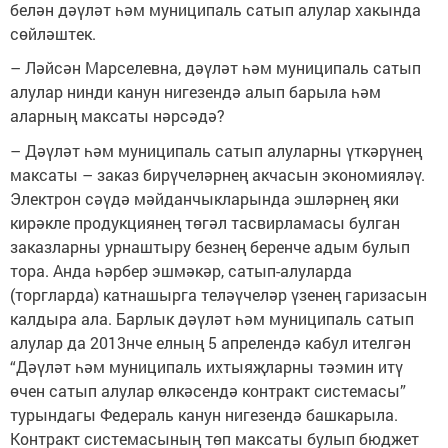
белән дәүләт һәм муниципаль сатып алулар хакында
сөйләштек.
– Ләйсән Марселевна, дәүләт һәм муниципаль сатып
алулар нинди канун нигезендә алып барыла һәм
аларның максаты нәрсәдә?
– Дәүләт һәм муниципаль сатып алуларны үткәрүнең
максаты – заказ бирүчеләрнең акчасын экономияләү.
Электрон сәүдә мәйданчыкларында эшләрнең яки
кирәкле продукциянең төгәл тасвирламасы булган
заказларны урнаштыру безнең беренче адым булып
тора. Анда һәрбер эшмәкәр, сатып-алуларда
(торгларда) катнашырга теләүчеләр үзенең гаризасын
калдыра ала. Барлык дәүләт һәм муниципаль сатып
алулар да 2013нче елның 5 апрелендә кабул ителгән
“Дәүләт һәм муниципаль ихтыяҗларны тәэмин итү
өчен сатып алулар өлкәсендә контракт системасы”
турындагы Федераль канун нигезендә башкарыла.
Контракт системасының төп максаты булып бюджет