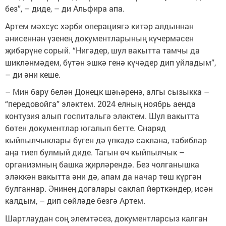
без”, – диде, – ди Альфира апа.
Артем мәхсус хәрби операциягә китәр алдыннан
әнисеннән үзенең документларының күчермәсен
җибәрүне сорый. “Нигәдер, шул вакытта тамчы да
шикләнмәдем, бүтән эшкә генә күчәдер дип уйладым”,
– ди әни кеше.
– Мин бару белән Донецк шәһәренә, алгы сызыкка –
“передовойга” эләктем. 2024 елның ноябрь аенда
контузия алып госпитальгә эләктем. Шул вакытта
бөтен документлар югалып бетте. Снаряд
кыйпылчыклары бүген дә үпкәдә саклана, табиблар
аңа тиеп булмый диде. Тагын өч кыйпылчык –
организмның башка җирләрендә. Без чолганышка
эләккән вакытта әни дә, апам да начар төш күргән
булганнар. Әнинең догалары саклап йөрткәндер, исән
калдым, – дип сөйләде безгә Артем.
Шартлаудан соң элемтәсез, документларсыз калган