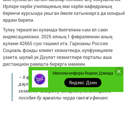
Ирләре хәрби училищеның яки хәрби кафедраның
беренче курсында укыган йөкле хатыннарга да мондый
ярдәм бирелә.
Түләү теркәлгән күләмдә билгеләнә һәм ел саен
индексацияләнә. 2025 елның 1 февраленнән аның
күләме 42665 сум тәшкил итә. Гаризаны Россия
Социаль фонды клиент хезмәтендә, күпфункцияле
үзәктә, шулай ук Дәүләт хезмәтләре порталы аша
дистанцион рәвештә бирергә мөмкин.
Мөслим-информ Яндекс Дзенда
– Хәрби хезмәткәрләрнең гаиләләре өчен
Яндекс Дзен
дәүләт ярдәмен тою аеруча мөһим. Хәрби
хезмәткә чакырылучыларның хатыннарына
пособие бу җаваплы чорда гаиләгә финанс
авырлыгын киметергә ярдәм итә һәм булачак
әниләргә финанс тотрыклылыгын
гарантияли, – дип билгеләп үтте Россия
Социаль фондының Татарстан Республикасы