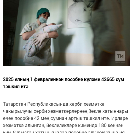
2025 елның 1 февраленнән пособие күләме 42665 сум
тәшкил итә
Татарстан Республикасында хәрби хезмәткә
чакырылучы хәрби хезмәткәрләрнең йөкле хатыннары
өчен пособие 42 мең сумнан артык тәшкил итә. Ирләре
хезмәткә алынган, йөклелекләре кимендә 180 көннән
ким булмаган хатын-кызлар пособие алу хокукына ия.