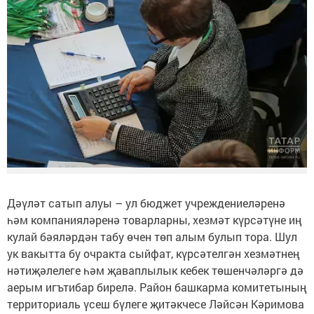
Дәүләт сатып алуы – ул бюджет учреждениеләренә
һәм компанияләренә товарларны, хезмәт күрсәтүне иң
кулай бәяләрдән табу өчен төп алым булып тора. Шул
ук вакытта бу очракта сыйфат, күрсәтелгән хезмәтнең
нәтиҗәлелеге һәм җаваплылык кебек төшенчәләргә дә
аерым игътибар бирелә. Район башкарма комитетының
территориаль үсеш бүлеге җитәкчесе Ләйсән Кәримова