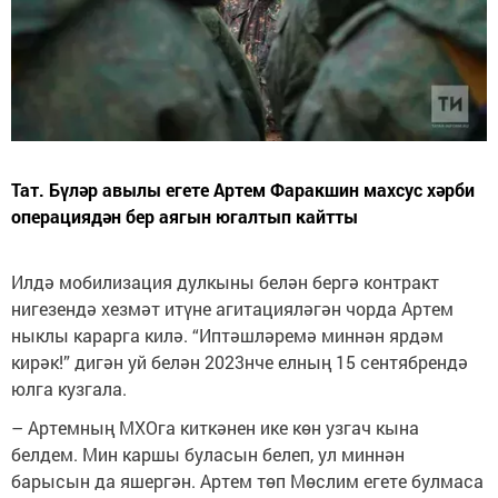
Тат. Бүләр авылы егете Артем Фаракшин махсус хәрби
операциядән бер аягын югалтып кайтты
Илдә мобилизация дулкыны белән бергә контракт
нигезендә хезмәт итүне агитацияләгән чорда Артем
ныклы карарга килә. “Иптәшләремә миннән ярдәм
кирәк!” дигән уй белән 2023нче елның 15 сентябрендә
юлга кузгала.
– Артемның МХОга киткәнен ике көн узгач кына
белдем. Мин каршы буласын белеп, ул миннән
барысын да яшергән. Артем төп Мөслим егете булмаса