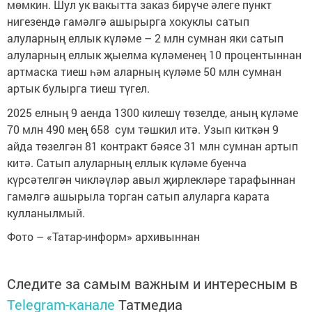
мөмкин. Шул ук вакытта заказ бирүче әлеге пункт
нигезендә гамәлгә ашырырга хокуклы сатып
алуларның еллык күләме – 2 млн сумнан яки сатып
алуларның еллык җыелма күләменең 10 процентыннан
артмаска тиеш һәм аларның күләме 50 млн сумнан
артык булырга тиеш түгел.
2025 елның 9 аенда 1300 килешү төзелде, аның күләме
70 млн 490 мең 658 сум тәшкил итә. Узып киткән 9
айда төзелгән 81 контракт бәясе 31 млн сумнан артып
китә. Сатып алуларның еллык күләме буенча
күрсәтелгән чикләүләр авыл җирлекләре тарафыннан
гамәлгә ашырыла торган сатып алуларга карата
кулланылмый.
Фото – «Татар-информ» архивыннан
Следите за самым важным и интересным в
Telegram-канале
Татмедиа