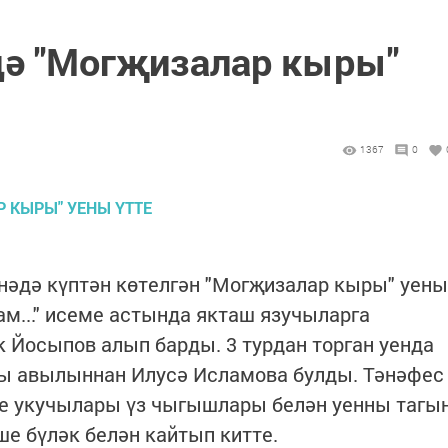
дә "Могҗизалар кыры"
1367
0
анәдә күптән көтелгән "Могҗизалар кыры" уены
ам..." исеме астында якташ язучыларга
 Йосыпов алып барды. 3 турдан торган уенда
ы авылыннан Илусә Исламова булды. Тәнәфес
е укучылары үз чыгышлары белән уенны тагы
ше бүләк белән кайтып китте.