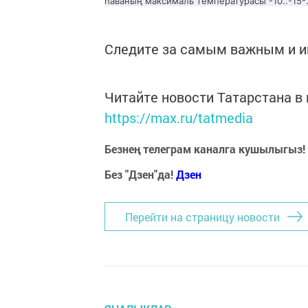
һаваның максималь температурасы -10..-15º
Следите за самым важным и 
Читайте новости Татарстана 
https://max.ru/tatmedia
Безнең телеграм каналга кушылыгыз!
Без "Дзен"да!
Д
зен
Перейти на страницу новости