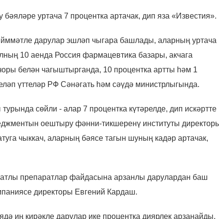
 бәяләре уртача 7 процентка артачак, дип яза «Известия».
ыйммәтле дарулар эшләп чыгара башлады, аларның уртача
 елның 10 аенда Россия фармацевтика базары, акчага
чоры белән чагыштырганда, 10 процентка артты һәм 1
геләп үттеләр РФ Сәнәгать һәм сәүдә министрлыгында.
турында сөйли - алар 7 процентка күтәрелде, дип искәртте
еджментын оештыру фәнни-тикшеренү институты директор
туга чыккач, аларның бәясе тагын шуның кадәр артачак,
атлы препаратлар файдасына арзанлы дарулардан баш
мпаниясе директоры Евгений Кардаш.
ядә иң кирәкле дарулар ике процентка диярлек арзанайды.