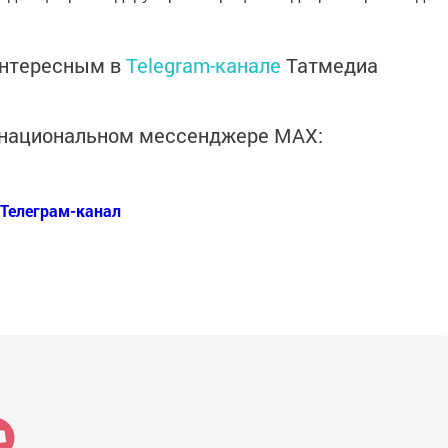
интересным в
Telegram-канале
Татмедиа
в национальном мессенджере MАХ:
Телеграм-канал