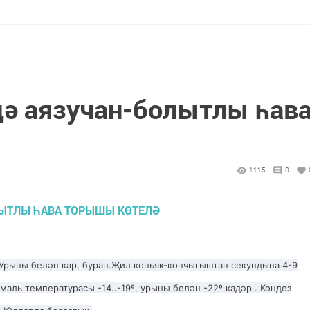
ә аязучан-болытлы һав
1115
0
 Урыны белән кар, буран.Җил көньяк-көнчыгыштан секундына 4-9
аль температурасы -14..-19º, урыны белән -22º кадәр . Көндез