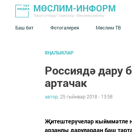
МӨСЛИМ-ИНФОРМ
"Авыл утлары" газетасы - Мөслим районы
Баш бит
Фотогалерея
Мөслим ТВ
ЯҢАЛЫКЛАР
Россиядә дару б
артачак
автор,
25 гыйнвар 2018 - 13:58
Җитештерүчеләр кыйммәтле 
арзанлы дарулардан баш тарта