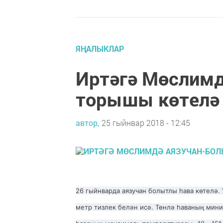
ЯҢАЛЫКЛАР
Иртәгә Мөслимд
торышы көтелә
автор,
25 гыйнвар 2018 - 12:45
26 гыйнварда аязучан болытлы һава көтелә.
метр тизлек белән исә. Төнлә һаваның миним