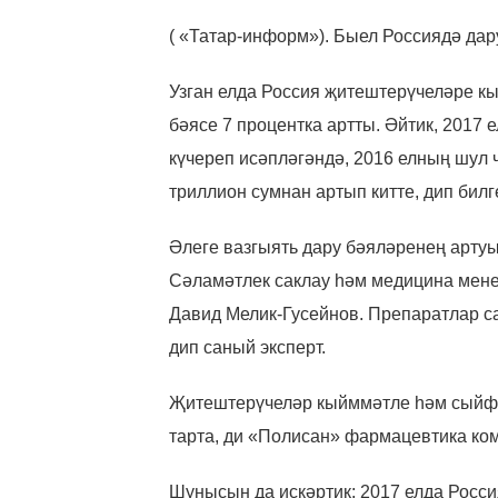
( «Татар-информ»). Быел Россиядә дару
Узган елда Россия җитештерүчеләре к
бәясе 7 процентка артты. Әйтик, 2017
күчереп исәпләгәндә, 2016 елның шул 
триллион сумнан артып китте, дип бил
Әлеге вазгыять дару бәяләренең артуы 
Сәламәтлек саклау һәм медицина мен
Давид Мелик-Гусейнов. Препаратлар са
дип саный эксперт.
Җитештерүчеләр кыйммәтле һәм сыйф
тарта, ди «Полисан» фармацевтика ко
Шунысын да искәртик: 2017 елда Росси