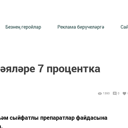
Безнең геройлар
Реклама бирүчеләргә
Сай
әяләре 7 процентка
1393
0
һәм сыйфатлы препаратлар файдасына
.