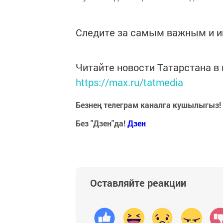
Следите за самым важным и 
Читайте новости Татарстана 
https://max.ru/tatmedia
Безнең телеграм каналга кушылыгыз!
Без "Дзен"да!
Д
зен
Оставляйте реакции