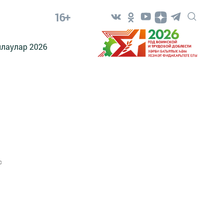
16+
лаулар 2026
0