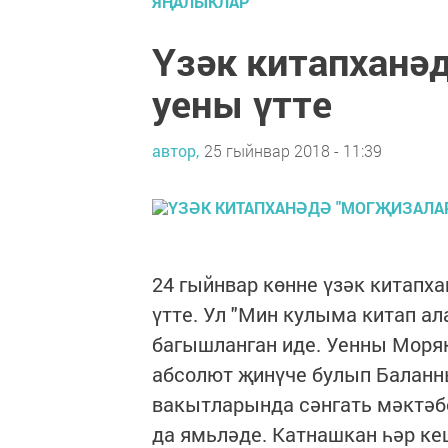
ЯҢАЛЫКЛАР
Үзәк китапханә
уены үтте
автор,
25 гыйнвар 2018 - 11:39
24 гыйнвар көнне үзәк китапх
үтте. Ул "Мин кулыма китап ал
багышланган иде. Уенны Моряк
абсолют җинүче булып Баланн
вакытларында сәнгать мәктәб
да ямьләде. Катнашкан һәр ке