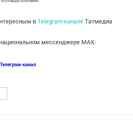
. Юлларда бозлавык.
интересным в
Telegram-канале
Татмедиа
в национальном мессенджере MАХ:
Телеграм-канал