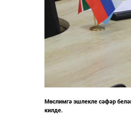
Мөслимгә эшлекле сәфәр белә
килде.