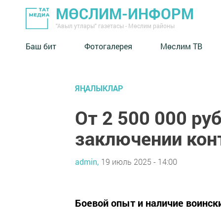
МӨСЛИМ-ИНФОРМ
"Авыл утлары" газетасы - Мөслим районы
Баш бит
Фотогалерея
Мөслим ТВ
ЯҢАЛЫКЛАР
От 2 500 000 ру
заключении конт
admin,
19 июль 2025 - 14:00
Боевой опыт и наличие воинск