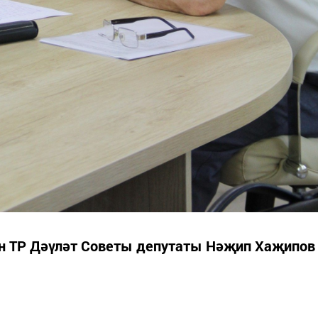
н ТР Дәүләт Советы депутаты Нәҗип Хаҗипов