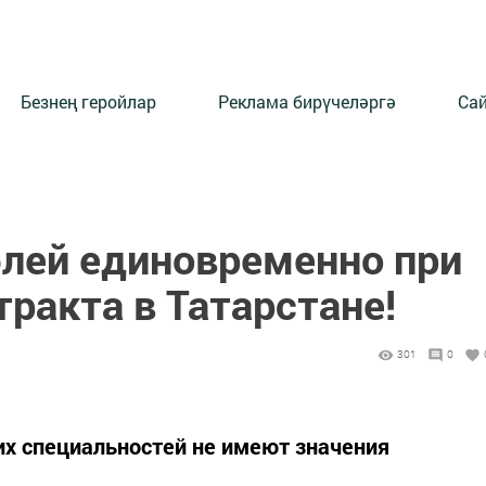
Безнең геройлар
Реклама бирүчеләргә
Сай
блей единовременно при
ракта в Татарстане!
301
0
их специальностей не имеют значения