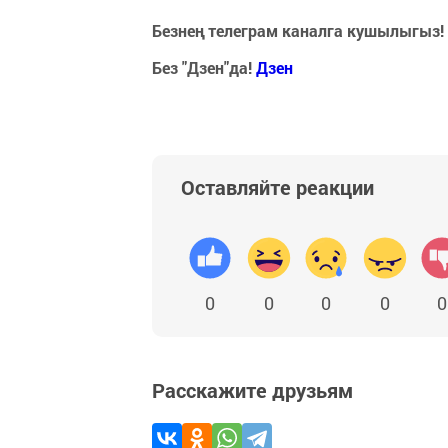
Безнең телеграм каналга кушылыгыз!
Без "Дзен"да!
Д
зен
Оставляйте реакции
0
0
0
0
0
Расскажите друзьям