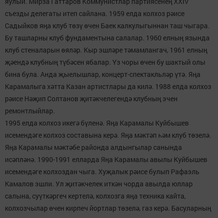
яулый. Мирза Гаттаров Коммунистлар партиясенең ХХIV
съезды делегаты итеп сайлана. 1959 елда колхоз рәисе
Садыйков яңа клуб төзү өчен Баек калкулыгыннан таш чыгара.
Бу ташларны клуб фундаментына салалар. 1960 елның язында
клуб стеналарын өяләр. Кыр эшләре тәмамлангач, 1961 елның
җәендә клубның түбәсен ябалар. Үз чоры өчен бу шактый олы
бина була. Анда җыелышлар, концерт-спектакльләр үтә. Яңа
Карамалыга хәтта Казан артистлары да килә. 1988 елда колхоз
рәисе Нәҗип Солтанов җитәкчелегендә клубның эчен
ремонтлыйлар.
1995 елда колхоз икегә бүленә. Яңа Карамалы Куйбышев
исемендәге колхоз составына керә. Яңа мәктәп һәм клуб төзелә.
Яңа Карамалы мәктәбе районда алдынгылар санында
исәпләнә. 1990-1991 елларда Яңа Карамалы авылы Куйбышев
исемендәге колхоздан чыга. Хуҗалык рәисе булып Рафаэль
Камалов эшли. Ул җитәкчелек иткән чорда авылда юллар
салына, суүткәргеч кертелә, колхозга яңа техника кайта,
колхозчылар өчен кирпеч йортлар төзелә, газ керә. Басуларның