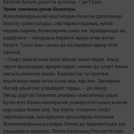
бәхетле булып, рәхәттә үстеләр, – ди Гүзәл.
Үрнәк гаиләнең үрнәк балалары
Җәлиловларның өй киштәләрен бизәгән дипломнар,
Мактау грамоталары, сертификатларның, кубок-
медальләрнең, бүләкләрнең саны юк. Араларында иң
кадерлесе – Айнурның беренче җиңүе өчен алган
бүләге. Гүзәл аны һаман да иң кадерле ядкәр итеп
саклый.
– Спорт дөньясына мине абыем алып керде. Аның
төрле ярышларда җиңүен күреп, минем дә спорт белән
шөгыльләнәсем килде. Бадминтон түгәрәгенә
язылганда миңа алты гына яшь иде әле. Тренерым
Инсаф абый гел үсендереп торды, – ди Айнур.
Ленар дүрт ел Олимпия резервы мәктәбендә укый.
Бүген егет Казан кооператив университетының өченче
курсында белем ала. Уку йорты үткәргән спорт
чараларында, шәһәркүләм ярышларда катнаша.
Җәлиловларның кызлары Лилия дә бадминтонда зур
уңышларга ирешкән. Лилия Казанның Россия Ислам