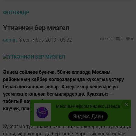
ФОТОКАДР
Үткәннән бер мизгел
admin,
3 сентябрь 2019 - 08:32
1180
0
0
Әнием сөйләве буенча, 50нче елларда Мөслим
районының кайбер колхозларында күксагыз үстерү
белән шөгыльләнгәннәр. Хәзерге чор кешеләре ул
үсемлекне юньләп белмиләрдер дә. Күксагыз –
табигый каучук бирүче үсемлек, ул чорда әле ясалма
Мөслим-информ Яндекс Дзенда
каучук, пластиклар җитештерү юк.
Яндекс Дзен
Күксагыз тузганакка охшаган, чәчәкләре дә шундый ук
сары, яфраклары да бертөсле. Бары тик үсемлек үзе