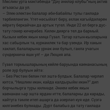
Мөслим урта мәктәбендә “Дәү әниләр клубы”ның актив
әгъзасы да ул.
– Элек-электән балалар әби-бабайлы тулы гаиләдә
тәрбияләнгән. Үгет-нәсыйхәт бирү, әхлак кагыйдәләрен
өйрәтү беркайчан да артык түгел. Инде 22 ел бергә дус-
тату гомер кичерәбез. Килен дияргә тел дә бармый.
Кызым кебек якын миңа Гүзәл. Татар хатын-кызларына
хас сабырлык та, күркәмлек тә бар үзендә. Ир хакын
хаклап, балаларына үрнәк әни булып, гаилә учагын
сүндермичә яши ул! – ди Люция апа.
Гүзәл тормышларының көйле баруында каенанасының
роле зур булуын әйтә:
– Без Рөстәм белән гел эштә булдык. Балалар чирләп
китсә, “Нишлим икән, кайда калдырыйм икән?” дип
борчылырга туры килмәде. Әнием кебек якын
каенанам һәр эштә ярдәм итте, балаларны да карады,
кайтуга тәмле итеп ашарга да әзерләп куя иде. Сүзгә
килгәнебез булмады. Дүрт балабыз да тату гаиләдә