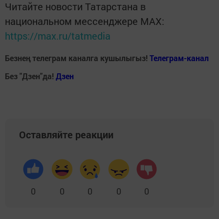
Читайте новости Татарстана в
национальном мессенджере MАХ:
https://max.ru/tatmedia
Безнең телеграм каналга кушылыгыз!
Телеграм-канал
Без "Дзен"да!
Д
зен
Оставляйте реакции
0
0
0
0
0