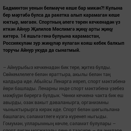
Бадминтон уенын белмәүче кеше бар микән?! Кулына
бер мәртәбә булса да ракетка алып карамаган кеше
юктыр, мөгаен. Спортның әлеге төрен кечкенәдән үз
иткән Айнур Җәлилов Мөслимгә җиңү арты җиңү
китерә. 14 яшьтә генә булуына карамастан,
Россиякүләм зур жиңүләр яулаган кояш кебек балкып
торучы Айнур укуда да сынатмый.
– Айнурыбыз кечкенәдән бик тере, җитез булды.
Сөйкемлелеге белән яраттыра, акылы белән таң
калдыра иде. Абыйсы Ленарга ияреп, спорт мәктәбенә
йөри башлады. Ленарны инде спорт мәктәбенә үзебез
мәҗбүри бирергә булдык. Чөнки кечкенә чакта бик еш
авырды, озак вакыт дәваланырга, организмны
чыныктырырга кирәк иде. Спорт белән шөгыльләнә
башлагач, сәламәтлеге күзгә күренеп ныгыды.
Гомумән, улларымның көчле, сәламәт булулары –
спорт дигән могҗизалы дөнья тәэсире, – ди әниләре