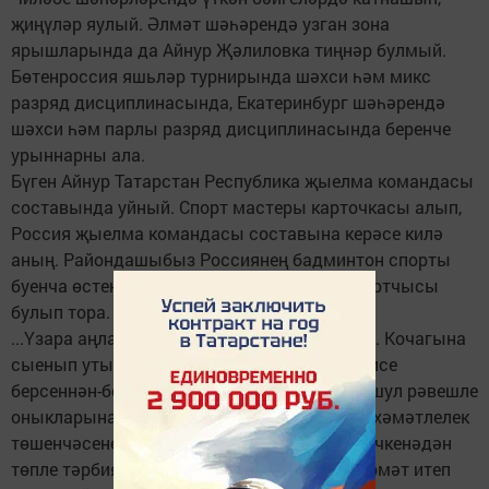
җиңүләр яулый. Әлмәт шәһәрендә узган зона
ярышларында да Айнур Җәлиловка тиңнәр булмый.
Бөтенроссия яшьләр турнирында шәхси һәм микс
разряд дисциплинасында, Екатеринбург шәһәрендә
шәхси һәм парлы разряд дисциплинасында беренче
урыннарны ала.
Бүген Айнур Татарстан Республика җыелма командасы
составында уйный. Спорт мастеры карточкасы алып,
Россия җыелма командасы составына керәсе килә
аның. Райондашыбыз Россиянең бадминтон спорты
буенча өстенлекләргә ия булган 4 урын спортчысы
булып тора.
...Үзара аңлашу, ихтирам яши әлеге гаиләдә. Кочагына
сыенып утырган бөдрә чәчле кызчыкка әбисе
берсеннән-берсе матур әкиятләр сөйли. Ул шул рәвешле
оныкларына явызлыктан өстен булган мәрхәмәтлелек
төшенчәсенең кыйммәтен, көчен аңлата. Кечкенәдән
төпле тәрбия алган балалар өлкәннәрне хөрмәт итеп