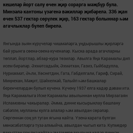
кешеләр йорт салу өчен җир сорарга мәҗбүр була.
Минзәлә кантоны үзәгенә вәкилләр җибәрелә. 336 җан
өчен 537 гектар сөрүлек җир, 163 гектар болыннар һәм
агачлыклар бүлеп бирелә.
Янгында зыян күрүчеләр чишмәләргә, уңдырышлы җирләргә
бай урынга сөенә-сөенә күченәләр. Кыска арада агачларны
төпләп, йортлар, абзар-кура төзиләр. Авылга Яңа Карамалы дип
исем бирәләр. Әхмәтсадыйк, Әхмәтхан, Газиз, Гыйбадулла,
Нуриәхмәт, Әһли, Хөснетдин, Гата, Габделгали, Гариф, Сирай,
Миңнехан, Мәҗит, Шәйхелкәй, Талыйп һәм башкалар
беренчеләрдән булып күченә. Күченү 1937 елга кадәр дәвам итә.
Яңа Карамалыга Иске Карамалы авылыннан мулла Мирзагаян
Исламовны чакыралар. Әмма, динне кысырыклау башлану
сәбәпле, мулланы кулга алалар һәм авылдан сөрәләр.
Сөргеннән соң ул туган ягына кайта. Үзенә карата булган
мөнәсәбәтләргә түзә алмыйча, авылдан чыгып китә. Күпмедер
вакыттан соң янә кайта һәм гомере ахырына кадәр диннән