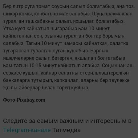
Бер литр суга томат соусын салып болгатабыз, аңа тоз,
шикәр комы, көнбагыш мае салабыз. Шуңа шакмаклап
туралган ташкабакны салып, яхшылап болгатабыз.
Утка куеп кайнатып чыгарабыз һәм 10 минут
кайнаганнан соң, озынча туралган болгар борычын
салабыз. Тагын 10 минут чамасы кайнаткач, салатка
түгәрәкләп туралган суган кушабыз. Барлык
яшелчәләрне салып бетергәч, яхшылап болгатабыз
һәм тагын 10-15 минут кайнатып алабыз. Соңыннан аш
серкәсе кушып, кайнар салатны стерильләштерелгән
банкаларга тутырып, капкачлап, аларны бер тәүлеккә
җылы әйберләр белән төреп куябыз.
Фото-Pixabay.com
Следите за самым важным и интересным в
Telegram-канале
Татмедиа