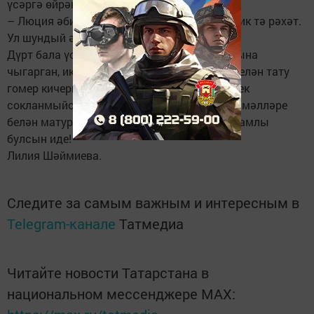
үсәргә өйрәнә.
– Люция әбиебез яныбызда булгач, безгә бик тә рәхәт.
Ул шундый әйбәт әби, – ди кечкенә Зәйнәп.
Дүрт бала үстереп, икесен олы тормыш юлына
чыгарган, ике дистә елдан артык каенана белән тату
гомер кичергән Җәлиловлар гаиләсенә ничек
сокланмыйсың инде?! Күңелләре, кылган гамәлләре
белән матур булган гаиләнең бәхете дә дәвамлы
булсын иде!
Лилия Шәймиева.
Следите за самым важным и интересным в
Telegram-канале
Татмедиа
Читайте новости Татарстана в
национальном мессенджере MАХ: