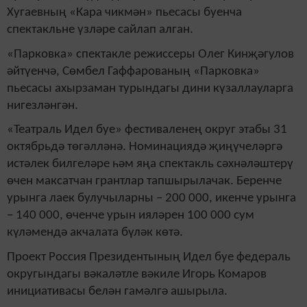
Хугаевның «Кара чикмән» пьесасы буенча
спектакльне үзләре сайлап алган.
«Парковка» спектакле режиссеры Олег Кинҗәгулов
әйтүенчә, Сөмбел Гаффарованың «Парковка»
пьесасы ахырзаман турындагы дини күзаллауларга
нигезләнгән.
«Театраль Идел буе» фестиваленең округ этабы 31
октябрьдә төгәлләнә. Номинациядә җиңүчеләргә
истәлек билгеләре һәм яңа спектакль сәхнәләштерү
өчен максатчан грантлар тапшырылачак. Беренче
урынга лаек булучыларны – 200 000, икенче урынга
– 140 000, өченче урын ияләрен 100 000 сум
күләмендә акчалата бүләк көтә.
Проект Россия Президентының Идел буе федераль
округындагы вәкаләтле вәкиле Игорь Комаров
инициативасы белән гамәлгә ашырыла.