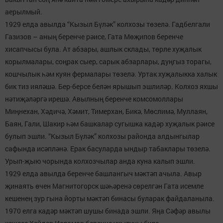
аерылмый.
1929 елда авылда “Кызыл Бүләк” колхозы төзелә. Гадбелгали
Газизов – аның беренче рәисе, Гата Мөҗипов беренче
хисапчысы була. Ат абзары, ашлык склады, төрле хуҗалык
корылмалары, соңрак сыер, сарык абзарлары, дуңгыз торагы,
кошчылык һәм куян фермалары төзелә. Уртак хуҗалыкка халык
бик тиз ияләшә. Бер-берсе белән ярышып эшлиләр. Колхоз яхшы
нәтиҗәләргә ирешә. Авылның беренче комсомоллары
Миңнехан, Хәдичә, Хәмит, Тимерхан, Бикә, Мөслимә, Муллаян,
Баян, Гали, Шакир һәм башкалар сугышка кадәр хуҗалык рәисе
булып эшли. “Кызыл Бүләк” колхозы районда алдынгылар
сафында исәпләнә. Ерак басуларда ындыр табаклары төзелә.
Урып-җыю чорында колхозчылар анда куна калып эшли.
1929 елда авылда беренче башлангыч мәктәп ачыла. Авыр
җинаять өчен Магнитогорск шәһәренә сөрелгән Гата исемле
кешенең зур гына йорты мәктәп бинасы буларак файдаланыла.
1970 елга кадәр мәктәп шушы бинада эшли. Яңа Сәфәр авылы