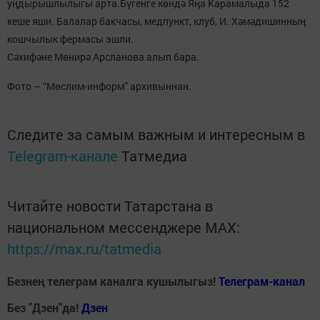
уңдырышлылыгы арта.Бүгенге көндә Яңа Карамалыда 152
кеше яши. Балалар бакчасы, медпункт, клуб, И. Хәмәдишинның
кошчылык фермасы эшли.
Сәхифәне Мөнирә Арсланова алып бара.
Фото – “Мөслим-информ” архивыннан.
Следите за самым важным и интересным в
Telegram-канале
Татмедиа
Читайте новости Татарстана в
национальном мессенджере MАХ:
https://max.ru/tatmedia
Безнең телеграм каналга кушылыгыз!
Телеграм-канал
Без "Дзен"да!
Д
зен