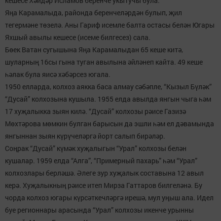
кешесе Хәйдәр Исламов беренче укытучы була.
Яңа Карамалыда, районда беренчеләрдән булып, җил
тегермәне төзелә. Аны Гариф исемле балта остасы белән Югары
Яхшый авылы кешесе (исеме билгесез) сала.
Бөек Ватан сугышына Яңа Карамалыдан 65 кеше китә,
шуларның 16сы гына туган авылына әйләнеп кайта. 49 кеше
һәлак була яисә хәбәрсез югала.
1950 елларда, колхоз аякка баса алмау сәбәпле, “Кызыл Бүләк”
“Дусай” колхозына кушыла. 1955 елда авылда янгын чыга һәм
17 хуҗалыкка зыян килә. “Дусай” колхозы рәисе Газизә
Мөхтәрова мөмкин булган барысын да эшли һәм ел дәвамында
янгыннан зыян күрүчеләргә йорт салып бирәләр.
Соңрак “Дусай” күмәк хуҗалыгын “Урал” колхозы белән
кушалар. 1959 елда “Алга”, “Примерный пахарь” һәм “Урал”
колхозлары берләшә. Әлеге зур хуҗалык составына 12 авыл
керә. Хуҗалыкның рәисе итеп Мирза Гаттаров билгеләнә. Бу
чорда колхоз югары күрсәткечләргә ирешә, мул уңыш ала. Идел
буе регионнары арасында “Урал” колхозы икенче урынны