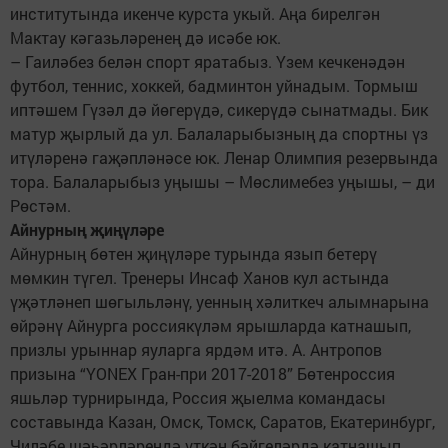
институтында икенче курста укый. Аңа бирелгән
Мактау кәгазьләренең дә исәбе юк.
– Гаиләбез белән спорт яратабыз. Үзем кечкенәдән
футбол, теннис, хоккей, бадминтон уйнадым. Тормыш
иптәшем Гүзәл дә йөгерүдә, сикерүдә сынатмады. Бик
матур җырлый да ул. Балаларыбызның да спортны үз
итүләренә гаҗәпләнәсе юк. Ленар Олимпия резервында
тора. Балаларыбыз уңышы – Мөслимебез уңышы, – ди
Рөстәм.
Айнурның җиңүләре
Айнурның бөтен җиңүләре турында язып бетерү
мөмкин түгел. Тренеры Инсаф Ханов кул астында
үҗәтләнеп шөгыльләнү, уенның хәлиткеч алымнарына
өйрәнү Айнурга россиякүләм ярышларда катнашып,
призлы урыннар яуларга ярдәм итә. А. Антропов
призына “YONEX Гран-при 2017-2018” Бөтенроссия
яшьләр турнирында, Россия җыелма командасы
составында Казан, Омск, Томск, Саратов, Екатеринбург,
Чиләбе шәһәрләрендә үткән бәйгеләрдә катнашып,