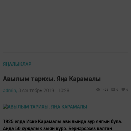
ЯҢАЛЫКЛАР
Авылым тарихы. Яңа Карамалы
admin,
3 сентябрь 2019 - 10:28
1425
0
0
1925 елда Иске Карамалы авылында зур янгын була.
Анда 50 хуҗалык зыян күрә. Бернәрсәсез калган