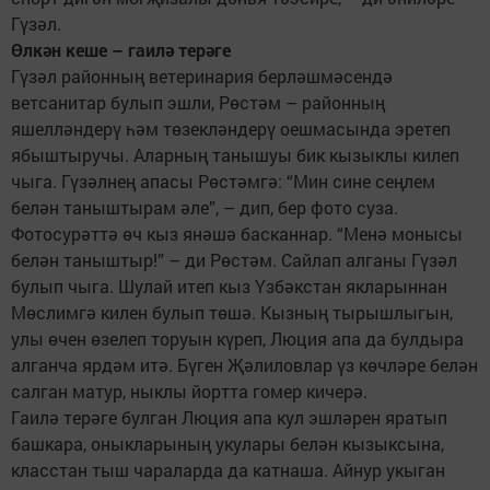
Гүзәл.
Өлкән кеше – гаилә терәге
Гүзәл районның ветеринария берләшмәсендә
ветсанитар булып эшли, Рөстәм – районның
яшелләндерү һәм төзекләндерү оешмасында эретеп
ябыштыручы. Аларның танышуы бик кызыклы килеп
чыга. Гүзәлнең апасы Рөстәмгә: “Мин сине сеңлем
белән таныштырам әле”, – дип, бер фото суза.
Фотосурәттә өч кыз янәшә басканнар. “Менә монысы
белән таныштыр!” – ди Рөстәм. Сайлап алганы Гүзәл
булып чыга. Шулай итеп кыз Үзбәкстан якларыннан
Мөслимгә килен булып төшә. Кызның тырышлыгын,
улы өчен өзелеп торуын күреп, Люция апа да булдыра
алганча ярдәм итә. Бүген Җәлиловлар үз көчләре белән
салган матур, ныклы йортта гомер кичерә.
Гаилә терәге булган Люция апа кул эшләрен яратып
башкара, оныкларының укулары белән кызыксына,
класстан тыш чараларда да катнаша. Айнур укыган