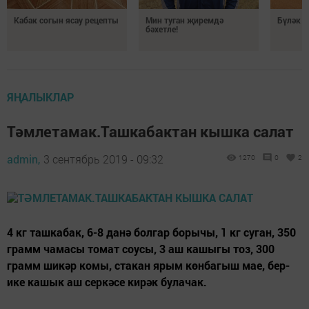
Кабак согын ясау рецепты
Мин туган җиремдә
Бүләк 
бәхетле!
ЯҢАЛЫКЛАР
Тәмлетамак.Ташкабактан кышка салат
admin,
3 сентябрь 2019 - 09:32
1270
0
2
4 кг ташкабак, 6-8 данә болгар борычы, 1 кг суган, 350
грамм чамасы томат соусы, 3 аш кашыгы тоз, 300
грамм шикәр комы, стакан ярым көнбагыш мае, бер-
ике кашык аш серкәсе кирәк булачак.