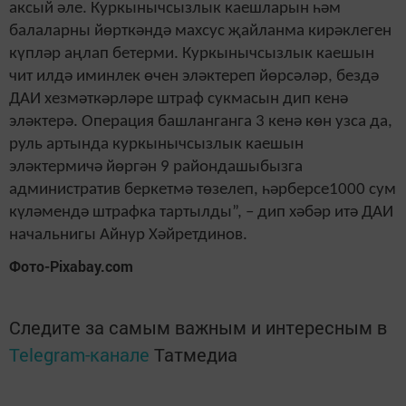
аксый әле. Куркынычсызлык каешларын һәм
балаларны йөрткәндә махсус җайланма кирәклеген
күпләр аңлап бетерми. Куркынычсызлык каешын
чит илдә иминлек өчен эләктереп йөрсәләр, бездә
ДАИ хезмәткәрләре штраф сукмасын дип кенә
эләктерә. Операция башланганга 3 кенә көн узса да,
руль артында куркынычсызлык каешын
эләктермичә йөргән 9 райондашыбызга
административ беркетмә төзелеп, һәрберсе1000 сум
күләмендә штрафка тартылды”, – дип хәбәр итә ДАИ
начальнигы Айнур Хәйретдинов.
Фото-Pixabay.com
Следите за самым важным и интересным в
Telegram-канале
Татмедиа