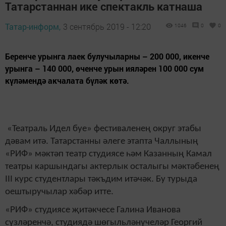
Татарстаннан ике спектакль катнаша
Татар-информ,
3 сентябрь 2019 - 12:20
1046
0
0
Беренче урынга лаек булучыларны – 200 000, икенче
урынга – 140 000, өченче урын ияләрен 100 000 сум
күләмендә акчалата бүләк көтә.
«Театраль Идел буе» фестиваленең округ этабы
дәвам итә. Татарстанны әлеге этапта Чаллының
«РИФ» мәктәп театр студиясе һәм Казанның Камал
театры каршындагы актерлык осталыгы мәктәбенең
III курс студентлары тәкъдим итәчәк. Бу турыда
оештыручылар хәбәр итте.
«РИФ» студиясе җитәкчесе Галина Иванова
сүзләренчә, студиядә шөгыльләнүчеләр Георгий