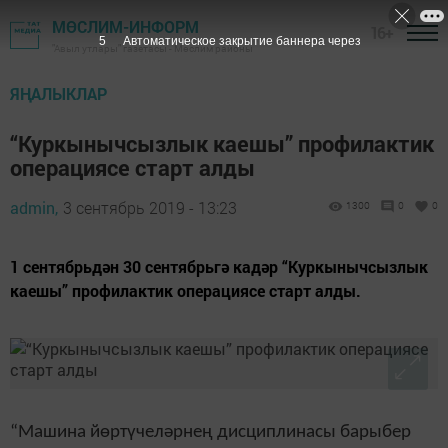
МӨСЛИМ-ИНФОРМ
16+
4
Автоматическое закрытие баннера через
"Авыл утлары" газетасы - Мөслим районы
ЯҢАЛЫКЛАР
“Куркынычсызлык каешы” профилактик
операциясе старт алды
admin,
3 сентябрь 2019 - 13:23
1300
0
0
1 сентябрьдән 30 сентябрьгә кадәр “Куркынычсызлык
каешы” профилактик операциясе старт алды.
“Машина йөртүчеләрнең дисциплинасы барыбер