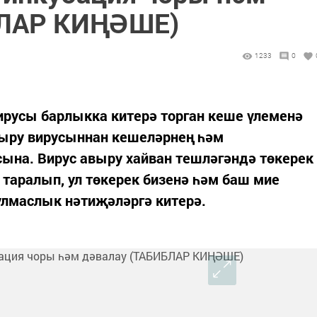
БЛАР КИҢӘШЕ)
1233
0
вирусы барлыкка китерә торган кеше үлеменә
ыру вирусыннан кешеләрнең һәм
ына. Вирус авыру хайван тешләгәндә төкерек
 таралып, ул төкерек бизенә һәм баш мие
улмаслык нәтиҗәләргә китерә.