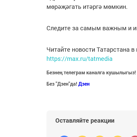
мөрәҗәгать итәргә мөмкин.
Следите за самым важным и 
Читайте новости Татарстана 
https://max.ru/tatmedia
Безнең телеграм каналга кушылыгыз!
Без "Дзен"да!
Д
зен
Оставляйте реакции