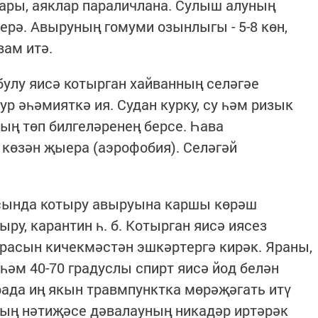
ары, аяклар параличлана. Сулыш алуның
ерә. Авыруның гомуми озынлыгы - 5-8 көн,
вам итә.
булу яисә котырган хайванның селәгәе
ур әһәмияткә ия. Судан курку, су һәм ризык
ың төп билгеләренең берсе. Һава
көзән җыера (аэрофобия). Селәгәй
асында котыру авыруына каршы көрәш
ру, карантин һ. б. Котырган яисә иясез
расын кичекмәстән эшкәртергә кирәк. Яраны,
һәм 40-70 градуслы спирт яисә йод белән
рада иң якын травмпунктка мөрәҗәгать итү
ың нәтиҗәсе дәвалауның никадәр иртәрәк