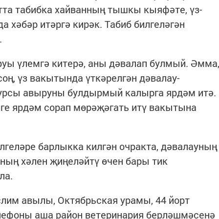
тта табибка хайванның тышкы кыяфәте, үз-
а хәбәр итәргә кирәк. Табиб билгеләгән
.
руы үлемгә китерә, аны дәвалап булмый. Әмма
оң, үз вакытында үткәрелгән дәвалау-
урсы авыруны булдырмый калырга ярдәм итә.
ге ярдәм сорап мөрәҗәгать итү вакытына
лгеләре барлыкка килгән очракта, дәвалауның
ның хәлен җиңеләйтү өчен бары тик
ла.
лим авылы, Октябрьская урамы, 44 йорт
елефоны аша район ветеринария берләшмәсенә