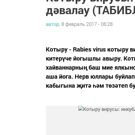
дәвалау (ТАБИ
автор,
8 февраль 2017 - 06:28
Котыру - Rabies virus котыру 
китерүче йогышлы авыру. Кот
хайваннарның баш мие ялкынс
аша йога. Нерв юллары буйлап
кабыгына җитә һәм төзәтеп б