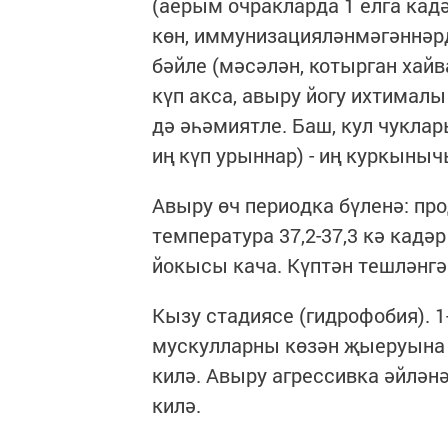
(аерым очракларда 1 елга кадә
көн, иммунизацияләнмәгәннәрд
бәйле (мәсәлән, котырган хай
күп акса, авыру йогу ихтималы
дә әһәмиятле. Баш, кул чукла
иң күп урыннар) - иң куркыныч
Авыру өч периодка бүленә: про
температура 37,2-37,3 кә кадә
йокысы кача. Күптән тешләнгә
Кызу стадиясе (гидрофобия). 1
мускулларны көзән җыеруына к
килә. Авыру агрессивка әйләнә
килә.