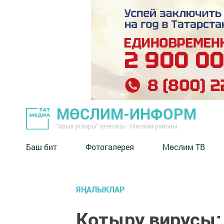
МӨСЛИМ-ИНФОРМ
"Авыл утлары" газетасы - Мөслим районы
Баш бит
Фотогалерея
Мөслим ТВ
ЯҢАЛЫКЛАР
Котыру вирусы: