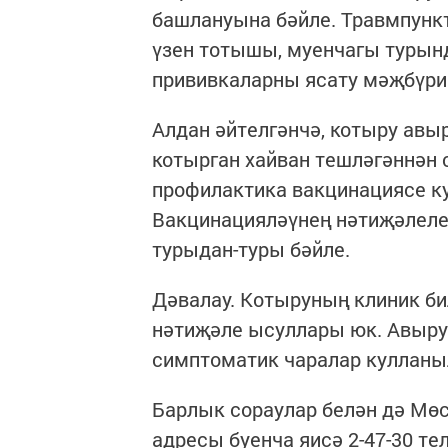
башлануына бәйле. Травмпунк
үзен тотышы, муенчагы турынд
прививкаларны ясату мәҗбүри
Алдан әйтелгәнчә, котыру авы
котырган хайван тешләгәннән с
профилактика вакцинациясе к
Вакцинацияләүнең нәтиҗәлеле
турыдан-туры бәйле.
Дәвалау. Котыруның клиник би
нәтиҗәле ысуллары юк. Авыру
симптоматик чаралар кулланы
Барлык сораулар белән дә Мөс
адресы буенча яисә 2-47-30 т