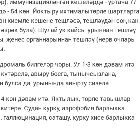
р), иммунизацияләнгән кешеләрдә - уртача 77
ә - 54 көн. Йоктыру ихтималытөрле шартларга
ван киемле кешене тешләсә, тешләүдән соң кан
 әзрәк була). Шулай ук кайсы урыннан тешләү
ры, җенес органнарыннан тешләү (нерв очлары
ы.
дромаль билгеләр чоры. Ул 1-3 көн дәвам итә,
р күтәрелә, авыру боега, тынычсызлана,
н булса да, урынында авырту сизелә.
-4 көн дәвам итә. Яктылык, төрле тавышлар
итерә. Судан курку, аэрофобия барлыкка
, галлюцинация, саташу, курку хисе барлыкка