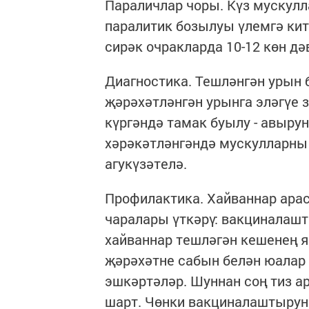
Параличлар чоры. Күз мускулл
паралитик бозылуы үлемгә кит
сирәк очракларда 10-12 көн дә
Диагностика. Тешләнгән урын 
җәрәхәтләнгән урынга эләгүе з
күргәндә тамак буылу - авырун
хәрәкәтләнгәндә мускулларны 
агукүзәтелә.
Профилактика. Хайваннар ар
чаралары үткәрү: вакциналашты
хайваннар тешләгән кешенең я
җәрәхәтне сабын белән юалар 
эшкәртәләр. Шуннан соң тиз а
шарт. Чөнки вакциналаштырун