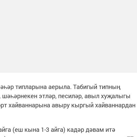
әһәр типларына аерыла. Табигый типның
, шәһәрнекен этләр, песиләр, авыл хуҗалыгы
рт хайваннарына авыру кыргый хайваннардан
айга (еш кына 1-3 айга) кадәр дәвам итә