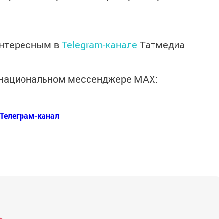
интересным в
Telegram-канале
Татмедиа
в национальном мессенджере MАХ:
Телеграм-канал