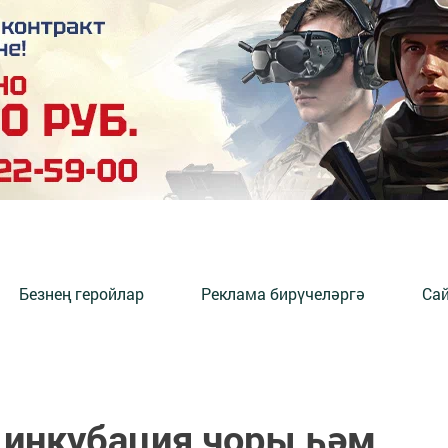
Безнең геройлар
Реклама бирүчеләргә
Сай
 инкубация чоры һәм