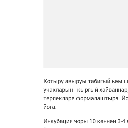
Котыру авыруы табигый һәм ш
учакларын - кыргый хайваннар
терлекләре формалаштыра. Йо
йога.
Инкубация чоры 10 көннән 3-4 