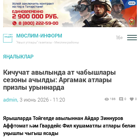
МӨСЛИМ-ИНФОРМ
16+
"Авыл утлары" газетасы - Мөслим районы
ЯҢАЛЫКЛАР
Кичучат авылында ат чабышлары
сезоны ачылды: Аргамак атлары
призлы урыннарда
admin,
3 июнь 2026 - 11:20
186
0
0
Ярышларда Тойгелде авылыннан Айдар Зиннуров
Аффтомат һәм Гвардейс Фил кушаматлы атлары белән
уңышлы чыгыш ясады