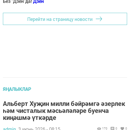
Без "Дзен"да!
Д
зен
Перейти на страницу новости
ЯҢАЛЫКЛАР
Альберт Хуҗин милли бәйрәмгә әзерлек
һәм чисталык мәсьәләләре буенча
киңәшмә үткәрде
admin,
3 июнь 2026 - 08:15
170
0
0