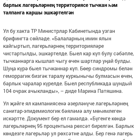
барлык лагерьләрнең территориясе тычкан һәм
талпанга каршы эшкәртелгән
Ул бу хакта ТР Министрлар Кабинетында узган
брифингта сөйләде. «Балаларның имин ялын
кайгыртып, лагерьләрнең территорияләре
чистартылды, эшкәртелде. Быел кар күп булу сәбәпле,
тычканнарга кышлап чыгу өчен шартлар уңай булды.
Шуңа күрә быел тычканнар күп. Бөер синдромы белән
геморрагик бизгәк таралу куркынычы булмасын өчен,
барлык чаралар күрелде. Быел республикада шундый
104 очрак ачыкланды», – диде Марина Патяшина.
Ул җәйге ял кампаниясенә әзерләнүче лагерьләрнең
санитар-эпидемиологик бәяләмә алу мөһимлеген
искәртте. Документ бер ел гамәлдә. «Бүгенге көндә
лагерьләрнең 95 процентына рөхсәт бирелгән. Барлык
көндезге лагерьләр ул рөхсәтне алды. Бер генә лагерь