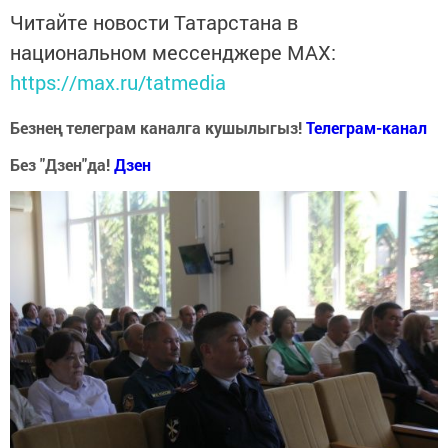
Читайте новости Татарстана в
национальном мессенджере MАХ:
https://max.ru/tatmedia
Безнең телеграм каналга кушылыгыз!
Телеграм-канал
Без "Дзен"да!
Д
зен