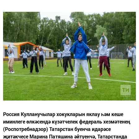
Россия Кулланучылар хокукларын яклау һәм кеше
иминлеге өлкәсендә күзәтчелек федераль хезмәтенең
(Роспотребнадзор) Татарстан буенча идарәсе
җитәкчесе Марина Патяшина әйтүенчә, Татарстанда