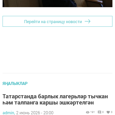
Перейти на страницу новости
ЯҢАЛЫКЛАР
Татарстанда барлык лагерьләр тычкан
һәм талпанга каршы эшкәртелгән
admin,
2 июнь 2026 - 20:00
191
0
0