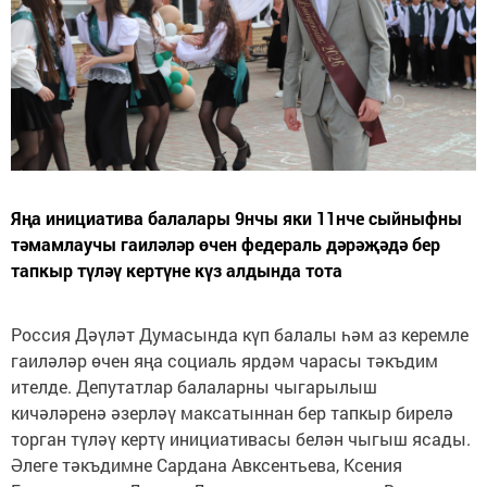
Яңа инициатива балалары 9нчы яки 11нче сыйныфны
тәмамлаучы гаиләләр өчен федераль дәрәҗәдә бер
тапкыр түләү кертүне күз алдында тота
Россия Дәүләт Думасында күп балалы һәм аз керемле
гаиләләр өчен яңа социаль ярдәм чарасы тәкъдим
ителде. Депутатлар балаларны чыгарылыш
кичәләренә әзерләү максатыннан бер тапкыр бирелә
торган түләү кертү инициативасы белән чыгыш ясады.
Әлеге тәкъдимне Сардана Авксентьева, Ксения