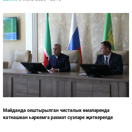
Мәйданда оештырылган чисталык өмәләрендә
катнашкан һәркемгә рәхмәт сүзләре җиткерелде