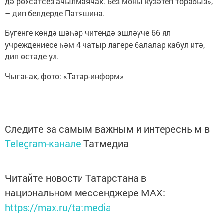
дә рөхсәтсез ачылмаячак. Без моны күзәтеп торабыз»,
– дип белдерде Патяшина.
Бүгенге көндә шәһәр читендә эшләүче 66 ял
учреждениесе һәм 4 чатыр лагере балалар кабул итә,
дип өстәде ул.
Чыганак, фото: «Татар-информ»
Следите за самым важным и интересным в
Telegram-канале
Татмедиа
Читайте новости Татарстана в
национальном мессенджере MАХ:
https://max.ru/tatmedia