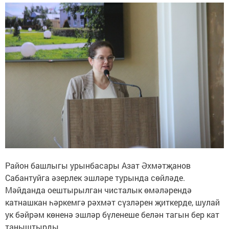
Район башлыгы урынбасары Азат Әхмәтҗанов
Сабантуйга әзерлек эшләре турында сөйләде.
Мәйданда оештырылган чисталык өмәләрендә
катнашкан һәркемгә рәхмәт сүзләрен җиткерде, шулай
ук бәйрәм көненә эшләр бүленеше белән тагын бер кат
таныштырды.