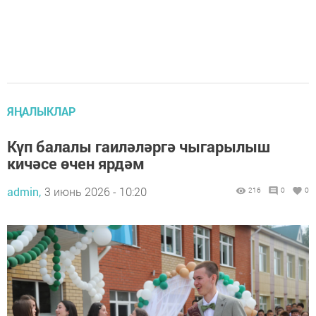
ЯҢАЛЫКЛАР
Күп балалы гаиләләргә чыгарылыш
кичәсе өчен ярдәм
admin,
3 июнь 2026 - 10:20
216
0
0