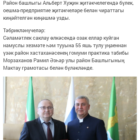
Район башлыгы Альберт Хуҗин җитәкчелегендә бүлек,
оешма-предприятие җитәкчеләре белән чираттагы
киңәйтелгән киңәшмә узды.
Тәбрикләнүчеләр:
Сәламәтлек саклау өлкәсендә озак еллар куйган
намуслы хезмәте һәм тууына 55 яшь тулу уңаеннан
үзәк район хастаханәсенең гомуми практика табибы
Морзаханов Рамил Әзһәр улы район Башлыгының
Мактау грамотасы белән бүләкләнде.