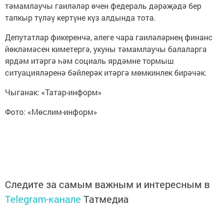
тәмамлаучы гаиләләр өчен федераль дәрәҗәдә бер
тапкыр түләү кертүне күз алдында тота.
Депутатлар фикеренчә, әлеге чара гаиләләрнең финанс
йөкләмәсен киметергә, укуны тәмамлаучы балаларга
ярдәм итәргә һәм социаль ярдәмне тормыш
ситуацияләренә бәйлерәк итәргә мөмкинлек бирәчәк.
Чыганак: «Татар-информ»
Фото: «Мөслим-информ»
Следите за самым важным и интересным в
Telegram-канале
Татмедиа