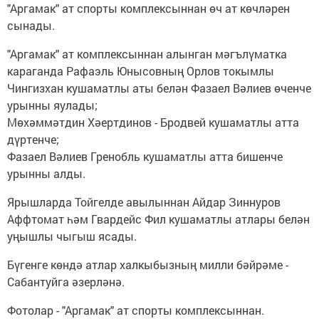
"Аргамак" ат спорты комплексыннан өч ат көчләрен
сынады.
"Аргамак" ат комплексыннан алынган мәгълүматка
караганда Рафаэль Юнысовның Орлов токымлы
Чингизхан кушаматлы аты белән Фазаел Вәлиев өченче
урынны яулады;
Мөхәммәтдин Хәертдинов - Бродвей кушаматлы атта
дүртенче;
Фазаел Вәлиев Гренобль кушаматлы атта бишенче
урынны алды.
Ярышларда Тойгелде авылыннан Айдар Зиннуров
Аффтомат һәм Гвардейс Фил кушаматлы атлары белән
уңышлы чыгыш ясады.
Бүгенге көндә атлар халкыбызның милли бәйрәме -
Сабантуйга әзерләнә.
Фотолар - "Аргамак" ат спорты комплексыннан.