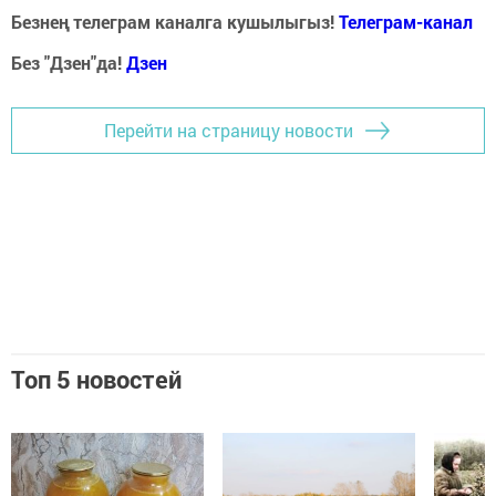
Безнең телеграм каналга кушылыгыз!
Телеграм-канал
Без "Дзен"да!
Д
зен
Перейти на страницу новости
Топ 5 новостей