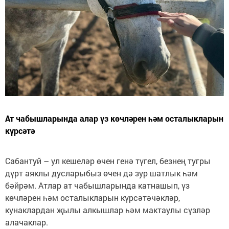
Ат чабышларында алар үз көчләрен һәм осталыкларын
күрсәтә
Сабантуй – ул кешеләр өчен генә түгел, безнең тугры
дүрт аяклы дусларыбыз өчен дә зур шатлык һәм
бәйрәм. Атлар ат чабышларында катнашып, үз
көчләрен һәм осталыкларын күрсәтәчәкләр,
кунаклардан җылы алкышлар һәм мактаулы сүзләр
алачаклар.