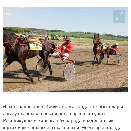
Әлмәт районының Кичучат авылында ат чабышлары
ачылу сезонына багышланган ярышлар узды.
Россиякүләм үткәрелгән бу чарада йөздән артык
юртак һәм чабышкы ат катнашты. Әлеге ярышларда