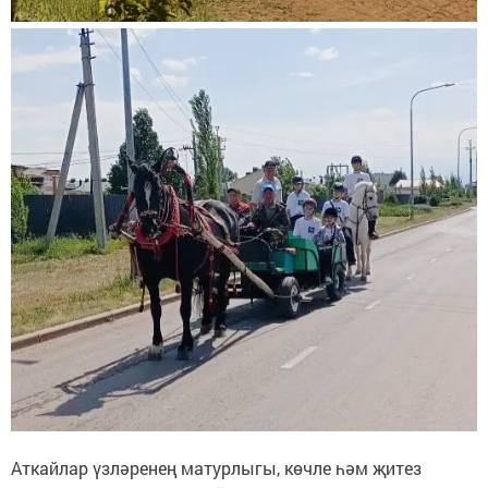
Аткайлар үзләренең матурлыгы, көчле һәм җитез