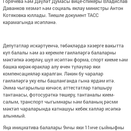
Горячева һәм Дәүләт Думасы вице-спикеры Владислав
Даванков хезмәт һәм социаль яклау министры Антон
Котяковка юллады. Тиешле документ ТАСС
карамагында исәпләнә.
Депутатлар искәртүенчә, төбәкләрдә хәзерге вакытта
күп балалы һәм аз керемле гаиләләргә балаларны
мәктәпкә әзерләү, шул исәптән форма, спорт киеме һәм
башка кирәк-яраклар алу өчен түләүләр яки
компенсацияләр каралган. Ләкин бу чаралар
гаиләләргә уку елы башланганда гына ярдәм итә.
Әмма чыгарылыш кичәсе, аттестатлар тапшыру
тантанасы, фотосурәткә төшерү, тантаналы кием-
салым, транспорт чыгымнары һәм баланың рәсми
мәктәп чараларында катнашуы кебек хәлләр исәпкә
алынмый.
Яңа инициатива балалары 9нчы яки 11нче сыйныфны