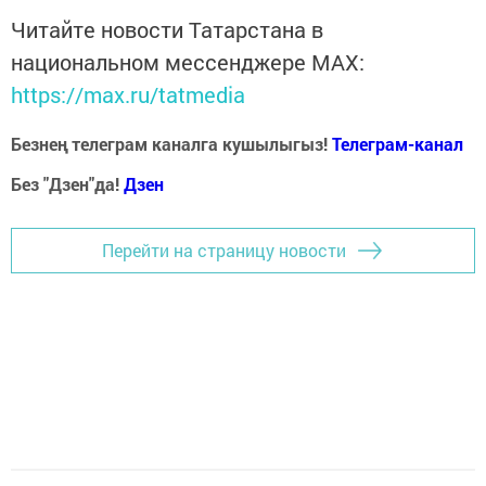
Читайте новости Татарстана в
национальном мессенджере MАХ:
https://max.ru/tatmedia
Безнең телеграм каналга кушылыгыз!
Телеграм-канал
Без "Дзен"да!
Д
зен
Перейти на страницу новости