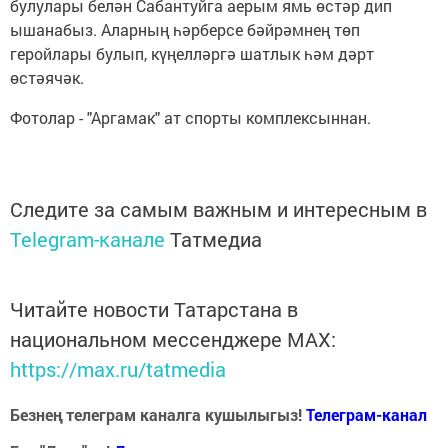
булулары белән Сабантуйга аерым ямь өстәр дип
ышанабыз. Аларның һәрберсе бәйрәмнең төп
геройлары булып, күңелләргә шатлык һәм дәрт
өстәячәк.
Фотолар - "Аргамак" ат спорты комплексыннан.
Следите за самым важным и интересным в
Telegram-канале
Татмедиа
Читайте новости Татарстана в
национальном мессенджере MАХ:
https://max.ru/tatmedia
Безнең телеграм каналга кушылыгыз!
Телеграм-канал