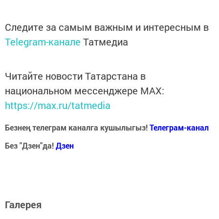
Следите за самым важным и интересным в
Telegram-канале
Татмедиа
Читайте новости Татарстана в
национальном мессенджере MАХ:
https://max.ru/tatmedia
Безнең телеграм каналга кушылыгыз!
Телеграм-канал
Без "Дзен"да!
Д
зен
Галерея