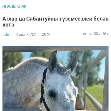
ЯҢАЛЫКЛАР
Атлар да Сабантуйны түземсезлек белән
көтә
admin,
3 июнь 2026 - 09:20
173
0
0