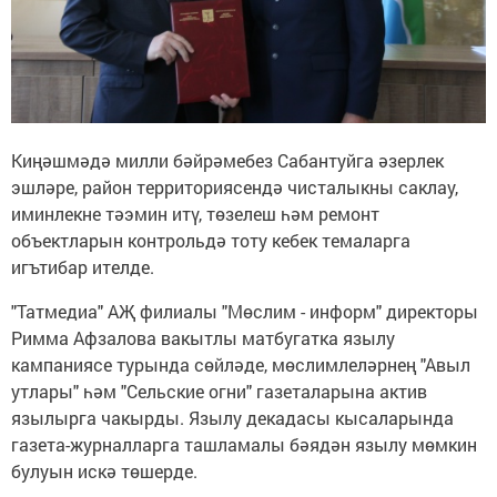
Киңәшмәдә милли бәйрәмебез Сабантуйга әзерлек
эшләре, район территориясендә чисталыкны саклау,
иминлекне тәэмин итү, төзелеш һәм ремонт
объектларын контрольдә тоту кебек темаларга
игътибар ителде.
"Татмедиа" АҖ филиалы "Мөслим - информ" директоры
Римма Афзалова вакытлы матбугатка язылу
кампаниясе турында сөйләде, мөслимлеләрнең "Авыл
утлары" һәм "Сельские огни" газеталарына актив
язылырга чакырды. Язылу декадасы кысаларында
газета-журналларга ташламалы бәядән язылу мөмкин
булуын искә төшерде.