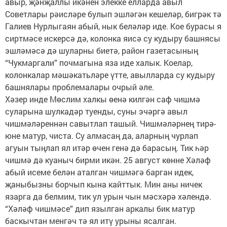
авыр, җәнҗаллы икәнен элекке елларда авыл
Советлары рәисләре булып эшләгән кешеләр, бигрәк тә
Галиев Нурлыгаян абый, нык беләләр иде. Кое бурасы я
сиртмәсе искерсә дә, колонка яисә су кудыру башнясы
эшләмәсә дә шуларны биетә, район газетасының
“Чукмаргали” почмагына яза иде халык. Коелар,
колонкалар мәшәкатьләре үтте, авылларда су кудыру
башнялары проблемалары очрый әле.
Хәзер инде Мөслим халкы өенә килгән саф чишмә
суларына шулкадәр туенды, суны эчәргә авыл
чишмәләреннән савытлап ташый. Чишмәләрнең тирә-
юне матур, чиста. Су алмасаң да, аларның чурлап
агуын тыңлап ял итәр өчен генә дә барасың. Тик һәр
чишмә дә куаныч бирми икән. 25 август көнне Хәләф
абый исеме белән аталган чишмәгә барган идек,
җаныбызны борчып кына кайттык. Мин аны ничек
язарга да белмим, тик ул урын чын мәсхәрә хәлендә.
“Хәләф чишмәсе” дип язылган аркалы бик матур
баскычтан менгәч тә ял итү урыны ясалган.