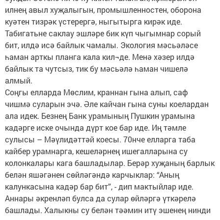
илнең авыл хуҗалыгын, промышленностен, оборона
куәтен тизрәк үстерергә, ныгытырга кирәк иде.
Табигатьне саклау эшләре бик күп чыгымнар сорый
бит, илдә исә байлык чамалы. Экология мәсьәләсе
һаман арткы планга кала кил¬де. Менә хәзер илдә
байлык та чутсыз, тик бу мәсьәлә һаман чишелә
алмый.
Соңгы елларда Мөслим, краннан гына алып, саф
чишмә суларын эчә. Әле кайчан гына суны коелардан
ала идек. Безнең Банк урамының Пушкин урамына
кадәрге иске очында дүрт кое бар иде. Иң тәмле
сулысы – Мәүлидәттәй коесы. 70нче елларга таба
кайбер урамнарга, кешеләрнең ишегалларына су
колонкалары кага башладылар. Берәр хуҗаның барлык
белән яшәгәнен сөйләгәндә карчыклар: “Аның
калункасына кадәр бар бит”, - дип мактыйлар иде.
Аннары әкренләп булса да сулар өйләргә үткәрелә
башлады. Халыкны су белән тәәмин итү эшенең нинди