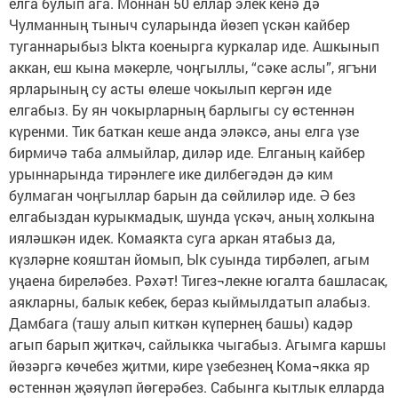
елга булып ага. Моннан 50 еллар элек кенә дә
Чулманның тыныч суларында йөзеп үскән кайбер
туганнарыбыз Ыкта коенырга куркалар иде. Ашкынып
аккан, еш кына мәкерле, чоңгыллы, “сәке аслы”, ягъни
ярларының су асты өлеше чокылып кергән иде
елгабыз. Бу ян чокырларның барлыгы су өстеннән
күренми. Тик баткан кеше анда эләксә, аны елга үзе
бирмичә таба алмыйлар, диләр иде. Елганың кайбер
урыннарында тирәнлеге ике дилбегәдән дә ким
булмаган чоңгыллар барын да сөйлиләр иде. Ә без
елгабыздан курыкмадык, шунда үскәч, аның холкына
ияләшкән идек. Комаякта суга аркан ятабыз да,
күзләрне кояштан йомып, Ык суында тирбәлеп, агым
уңаена биреләбез. Рәхәт! Тигез¬лекне югалта башласак,
аякларны, балык кебек, бераз кыймылдатып алабыз.
Дамбага (ташу алып киткән күпернең башы) кадәр
агып барып җиткәч, сайлыкка чыгабыз. Агымга каршы
йөзәргә көчебез җитми, кире үзебезнең Кома¬якка яр
өстеннән җәяүләп йөгерәбез. Сабынга кытлык елларда