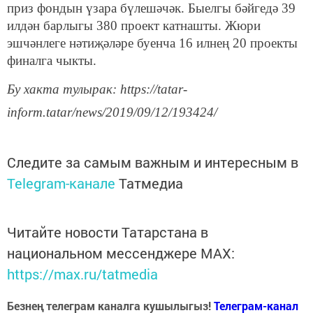
приз фондын үзара бүлешәчәк. Быелгы бәйгедә 39
илдән барлыгы 380 проект катнашты. Жюри
эшчәнлеге нәтиҗәләре буенча 16 илнең 20 проекты
финалга чыкты.
Бу хакта тулырак: https://tatar-
inform.tatar/news/2019/09/12/193424/
Следите за самым важным и интересным в
Telegram-канале
Татмедиа
Читайте новости Татарстана в
национальном мессенджере MАХ:
https://max.ru/tatmedia
Безнең телеграм каналга кушылыгыз!
Телеграм-канал