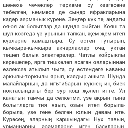
шәмәхә чәчәкләр төркеме су көзгесенә
төбәлгән, һәммәсе дә сыңар яфракларына
кадәр аермачык күренә. Зәңгәр күк тә, андагы
оя-оя ак болытлар да шунда сыйган. Кояш та
шул көзгедә үз урынын тапкан, җем-җем итеп
күзләрне камаштыра. Су өстен тутырып,
кычкыра-кычкыра акчарлаклар оча, уктай
төшеп балык эләктерәләр. Чатлы койрыклы
керәшәләр, ярга тишкәләп ясаган ояларыннан
өзлексез атылып чыга, су өстендәге һаваны
аркылы-торкылы ярып, каядыр ашыга. Шунда
малайларның да игътибарын күкнең иң биек
ноктасындагы бер зур кош җәлеп итте. Ул
канатын тамчы да селкетми, үзе акрын гына
болытларга тия язып, озын итеп борыла-
борыла, үзе генә белгән юлын дәвам итә.
Күрәсең, аларның каршындагы Нух тавын,
урманнарны, әрәмәләрне, иген басуларын,