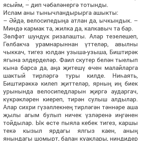
ясыйм, – дип чәбәләнергә тотынды.
Ислам аны тынычландырырга ашыкты:
– Әйдә, велосипедыңа атлан да, ычкындык. –
Миндә кармак та, жилка да, калкавыч та бар.
Зөлфәт шундук ризалашты. Алар тезелешеп,
Гөлбакча урамнарыннан үттеләр, авылны
чыккач, тигез юлдан узыша-узыша, Биштирәк
ягына элдерделәр. Фаил скутер белән тыелып
кына барса да, аңа җитешү өчен малайларга
шактый тирләргә туры килде. Ниһаять,
Биштирәккә килеп җиттеләр, ярның иң биек
урынында велосипедларын җиргә аударгач,
күкрәкләрен киереп, тирән сулыш алдылар.
Алар сихри гүзәллекнең тирләгән тәннәре аша
җылы агым булып ничек үзләренә иңгәнен
тойдылар. Ык өсте пыяла кебек тигез, каршы
текә кызыл ярдагы ялгыз каен, аның
янындагы шомырт, балан куаклары, ниндидер