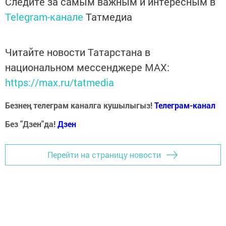
Следите за самым важным и интересным в
Telegram-канале
Татмедиа
Читайте новости Татарстана в
национальном мессенджере MАХ:
https://max.ru/tatmedia
Безнең телеграм каналга кушылыгыз!
Телеграм-канал
Без "Дзен"да!
Д
зен
Перейти на страницу новости