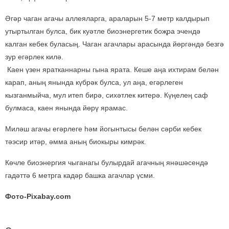
Әгәр чаган агачы аллеяларга, араларын 5-7 метр калдырып
утыртылган булса, бик куәтле биоэнергетик боҗра эчендә
калган кебек буласың. Чаган агачлары арасында йөргәндә безгә
зур егәрлек килә.
Каен үзен яратканнарны гына ярата. Кеше аңа ихтирам белән
карап, аның янында күбрәк булса, ул аңа, егәрлеген
кызганмыйча, мул итеп бирә, сихәтлек китерә. Күңелең саф
булмаса, каен янында йөрү ярамас.
Миләш агачы егәрлеге һәм йогынтысы белән сәрби кебек
тәэсир итәр, әмма аның биокыры кимрәк.
Көчле биоэнергия чыганагы булырдай агачның янәшәсендә
гадәттә 6 метрга кадәр башка агачлар үсми.
Фото-Pixabay.com