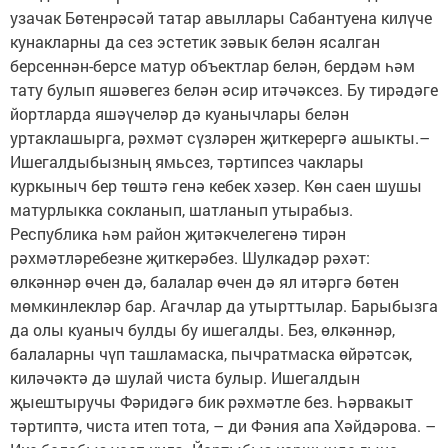
узачак Бөтенрәсәй татар авыллары Сабантуена килүче
кунакларны да сез эстетик зәвык белән ясалган
берсеннән-берсе матур объектлар белән, бердәм һәм
тату булып яшәвегез белән әсир итәчәксез. Бу тирәдәге
йортларда яшәүчеләр дә куанычлары белән
уртаклашырга, рәхмәт сүзләрен җиткерергә ашыкты.–
Ишегалдыбызның ямьсез, тәртипсез чаклары
куркыныч бер төштә генә кебек хәзер. Көн саен шушы
матурлыкка сокланып, шатланып утырабыз.
Республика һәм район җитәкчелегенә тирән
рәхмәтләребезне җиткерәбез. Шулкадәр рәхәт:
өлкәннәр өчен дә, балалар өчен дә ял итәргә бөтен
мөмкинлекләр бар. Агачлар да утырттылар. Барыбызга
да олы куаныч булды бу ишегалды. Без, өлкәннәр,
балаларны чүп ташламаска, пычратмаска өйрәтсәк,
киләчәктә дә шулай чиста булыр. Ишегалдын
җыештыручы Фәридәгә бик рәхмәтле без. Һәрвакыт
тәртиптә, чиста итеп тота, – ди Фәния апа Хәйдәрова. –