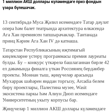
1 миллион АКШ доллары күләмендәге приз фондын
үзара бүлешәчәк.
13 сентябрьдә Муса Җәлил исемендәге Татар дәүләт
опера һәм балет театрында архитектура өлкәсендә
Ага Хан премиясен тапшырачаклар. Тантанада
принц Кәрим Ага Хан IV дә катнаша.
Татарстан Республикасының иҗтимагый
киңлекләрне үстерү программасы премия лауреаты
булды. Бу – конкурс үткәрелә башлаганнан бирле 42
ел дәвамында финалга үткән Россиянең бердәнбер
проекты. Моннан тыш, җиңүчеләр арасында
Мухаррак шәһәрен яңадан торгызу, Arcadia белем
бирү проектлары, Палестина музее, Wasit
экосистема паркы һәм Алиун Диоп исемендәге
Университетның укыту корпусы бар.
Җиңүчеләр 1 миллион АКШ доллары күләмендәге