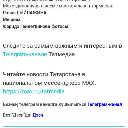
Мөхетдиновичның исеме мәсхәрәләнеп тормасын.
Разия ГЫЙЛАҖИНА.
Мөслим.
Фәридә Гайнетдинова фотосы.
Следите за самым важным и интересным в
Telegram-канале
Татмедиа
Читайте новости Татарстана в
национальном мессенджере MАХ:
https://max.ru/tatmedia
Безнең телеграм каналга кушылыгыз!
Телеграм-канал
Без "Дзен"да!
Д
зен