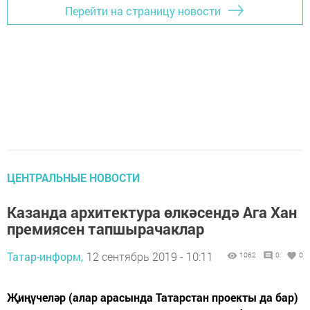
Перейти на страницу новости
ЦЕНТРАЛЬНЫЕ НОВОСТИ
Казанда архитектура өлкәсендә Ага Хан
премиясен тапшырачаклар
Татар-информ,
12 сентябрь 2019 - 10:11
1062
0
0
Җиңүчеләр (алар арасында Татарстан проекты да бар)