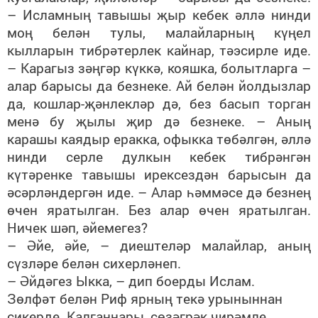
– Исламның тавышы җыр кебек әллә нинди
моң белән тулы, малайларның күңел
кылларын тибрәтерлек кайнар, тәэсирле иде.
– Карагыз зәңгәр күккә, кояшка, болытларга –
алар барысы да безнеке. Ай белән йолдызлар
да, кошлар-җәнлекләр дә, без басып торган
менә бу җылы җир дә безнеке. – Аның
карашы каядыр еракка, офыкка төбәлгән, әллә
нинди серле дулкын кебек тибрәнгән
күтәренке тавышы ирексездән барысын да
әсәрләндергән иде. – Алар һәммәсе дә безнең
өчен яратылган. Без алар өчен яратылган.
Ничек шәп, әйемегез?
– Әйе, әйе, – диештеләр малайлар, аның
сүзләре белән сихерләнеп.
– Әйдәгез Ыкка, – дип боерды Ислам.
Зөлфәт белән Риф ярның текә урыныннан
сикерде. Калганнары, сөзәгрәк чирәмле