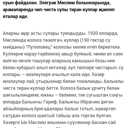
суын файдалан. Элегрәк Мөслим болыннарында,
әрәмәләрендә чип-чиста сулы тирән күлләр җәелеп
яталар иде.
Аларны җир асты сулары туендырды. 1930 елларда,
Мөслимдә колхоз төзелгәч, күлләр (190 гектар су
мәйданы) “Путиловец” колхозы милке итеп беркетелә.
Күлләрне карау-тәрбияләү авыр булмый, чөнки ел саен
килгән көчле ташулар аларның камышын бозы-ние
белән кубарып алып китәләр, күл төпләре чистарып, су
юллары – кизләүләре ачылып кала иде. Хәзер
кизләүләр лай, утырымнар белән томаланды, балыклы
чиста тирән күлләр бетте. Колхоз балык үрчетү белән
шөгыльләндеме, юкмы – белмим, тик сугыштан соңгы
елларда Балыкчы Гариф, Балыкчы Ибраһим дигән
абзыйларның бригадалары балык тотып, эшкәртеп
сатудан колхоз шактый табыш ала торган булган.
Хәзерге Ык Мөслим яныннан суүсемнәр баскан сай