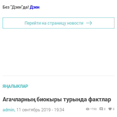
Без "Дзен"да!
Д
зен
Перейти на страницу новости
ЯҢАЛЫКЛАР
Агачларның биокыры турында фактлар
admin,
11 сентябрь 2019 - 19:34
1700
0
0