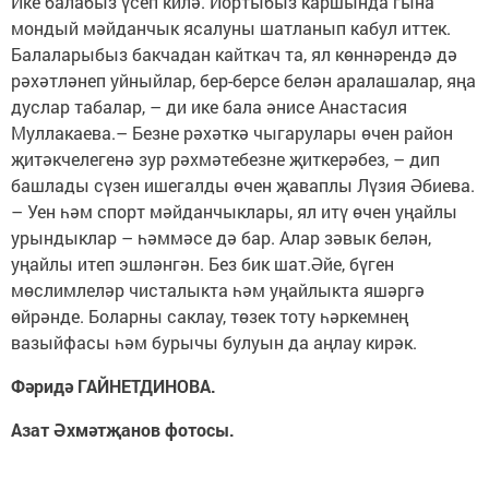
Ике балабыз үсеп килә. Йортыбыз каршында гына
мондый мәйданчык ясалуны шатланып кабул иттек.
Балаларыбыз бакчадан кайткач та, ял көннәрендә дә
рәхәтләнеп уйныйлар, бер-берсе белән аралашалар, яңа
дуслар табалар, – ди ике бала әнисе Анастасия
Муллакаева.– Безне рәхәткә чыгарулары өчен район
җитәкчелегенә зур рәхмәтебезне җиткерәбез, – дип
башлады сүзен ишегалды өчен җаваплы Лүзия Әбиева.
– Уен һәм спорт мәйданчыклары, ял итү өчен уңайлы
урындыклар – һәммәсе дә бар. Алар зәвык белән,
уңайлы итеп эшләнгән. Без бик шат.Әйе, бүген
мөслимлеләр чисталыкта һәм уңайлыкта яшәргә
өйрәнде. Боларны саклау, төзек тоту һәркемнең
вазыйфасы һәм бурычы булуын да аңлау кирәк.
Фәридә ГАЙНЕТДИНОВА.
Азат Әхмәтҗанов фотосы.