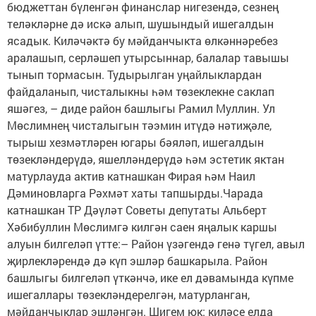
бюджеттан бүленгән финанслар нигезендә, сезнең
теләкләрне дә искә алып, шушындый ишегалдын
ясадык. Киләчәктә бу мәйданчыкта өлкәннәребез
аралашып, серләшеп утырсыннар, балалар тавышы
тынып тормасын. Тудырылган уңайлыклардан
файдаланып, чисталыкны һәм төзеклекне саклап
яшәгез, – диде район башлыгы Рамил Муллин. Ул
Мөслимнең чисталыгын тәэмин итүдә нәтиҗәле,
тырыш хезмәтләрен югары бәяләп, ишегалдын
төзекләндерүдә, яшелләндерүдә һәм эстетик яктан
матурлауда актив катнашкан Фирая һәм Наил
Дәминовларга Рәхмәт хаты тапшырды.Чарада
катнашкан ТР Дәүләт Советы депутаты Альберт
Хәбибуллин Мөслимгә килгән саен яңалык каршы
алуын билгеләп үтте:– Район үзәгендә генә түгел, авыл
җирлекләрендә дә күп эшләр башкарыла. Район
башлыгы билгеләп үткәнчә, ике ел дәвамында күпме
ишегаллары төзекләндерелгән, матурланган,
мәйданчыклар эшләнгән. Шигем юк: киләсе елда