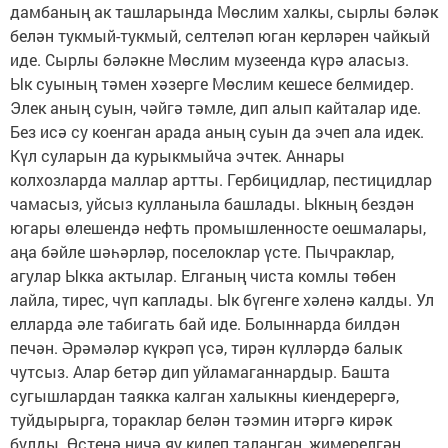
дамбаның ак ташларында Мөслим халкы, сырлы бәләк
белән тукмый-тукмый, селтеләп юган керләрен чайкый
иде. Сырлы бәләкне Мөслим музеенда күрә аласыз.
Ык суының тәмен хәзерге Мөслим кешесе белмидер.
Элек аның суын, чәйгә тәмле, дип алып кайталар иде.
Без исә су коенган арада аның суын да эчеп ала идек.
Күл суларын да курыкмыйча эчтек. Аннары
колхозларда маллар артты. Гербицидлар, пестицидлар
чамасыз, уйсыз кулланыла башлады. Ыкның бездән
югары өлешендә нефть промышленносте оешмалары,
аңа бәйле шәһәрләр, поселоклар үсте. Пычраклар,
агулар Ыкка актылар. Елганың чиста комлы төбен
лайла, тирес, чүп каплады. Ык бүгенге хәленә калды. Ул
елларда әле табигать бай иде. Болыннарда билдән
печән. Әрәмәләр күкрәп үсә, тирән күлләрдә балык
чутсыз. Алар бетәр дип уйламаганнардыр. Башта
сугышлардан таякка калган халыкны киендерергә,
туйдырырга, тораклар белән тәэмин итәргә кирәк
булды. Өстенә ничә яу килеп таланган, җимерелгән