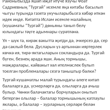
Районыбызда яшәп иҗат итүче язучы Фоат
Садриевның “Тургай” исемле яңа китабы басылып
чыгуы турында газета укучыларыбызга хәбәр иткән
идек инде. Китапта Ислам исемле малайның
(кушаматы “Тургай”) дөньяны танып белү
юлындагы тәүге адымнары сурәтләнә.
Ул – шук та, кирәк вакытта җитди дә, эчкерсез дә, сер
дә саклый белә. Дусларын үз артыннан ияртерлек
көчкә ия, тирә-яктагыларын сокландыра да. Тургай
бүген, безнең арада яши. Аның тормышы,
маҗаралары, кайвакыт хәл ителмәслек булып
тоелган проблемалары сезгә таныштыр бәлки?
Тургай кушаматлы малай турындагы әлеге китап
балаларга да, үсмерләргә дә, олыларга да ачыш
булыр. Чөнки балачактагы борчуларын онытып
бетергән олылар – балалар тормышының катлаулы
яклары, ә балалар – зурларның серләре белән