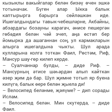
кызыклы вакыйгалар белән бизәү өчен эшкә
тотыначак. Бүген алар Ыкка балык
каптырырга барырга сөйләшкән иде.
Ишегалдындагы тавык-чебешләрне, Акбайны,
абзардагы бозауны карагач, әнисе пешергән
гөбәдия белән чәй эчеп, аңа өстәп бер
йомырка да ашаганнан соң, ул кармакларын
алырга ишегалдына чыкты. Шул арада
кулларына колга тоткан Фаил, Рөстәм, Риф,
Мансур шау-гөр килеп керде.
– Суалчаннар булды, – диде Риф. –
Мансурның әтисе шәһәрдән алып кайткан
әзер җим дә бар. Шул җимне тотып яр буена
килүгә, балык өере белән җыела ди!
– Велосипед беләнме, җәяүме? – дип сорады
Ислам.
– Велосипед белән. Мин скутерда, – диде
Фаил.