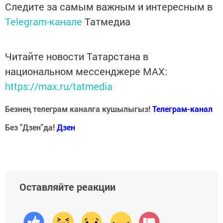
Следите за самым важным и интересным в
Telegram-канале
Татмедиа
Читайте новости Татарстана в
национальном мессенджере MАХ:
https://max.ru/tatmedia
Безнең телеграм каналга кушылыгыз!
Телеграм-канал
Без "Дзен"да!
Д
зен
Оставляйте реакции