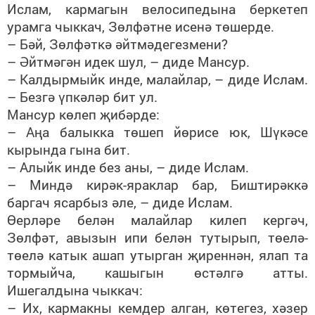
Ислам, кармагын велосипедына беркетеп
урамга чыккач, Зөлфәтне исенә төшерде.
– Бәй, Зөлфәткә әйтмәдегезмени?
– Әйтмәгән идек шул, – диде Мансур.
– Калдырмыйк инде, малайлар, – диде Ислам.
– Безгә үпкәләр бит ул.
Мансур көлеп җибәрде:
– Аңа балыкка төшеп йөрисе юк, Шүкәсе
кырында гына бит.
– Алыйк инде без аны, – диде Ислам.
– Миндә кирәк-яраклар бар, Биштирәккә
баргач ясарбыз әле, – диде Ислам.
Өерләре белән малайлар килеп кергәч,
Зөлфәт, авызын ипи белән тутырып, төелә-
төелә катык ашап утырган җиреннән, ялап та
тормыйча, кашыгын өстәлгә атты.
Ишегалдына чыккач:
– Их, кармакны кемдер алган, көтегез, хәзер