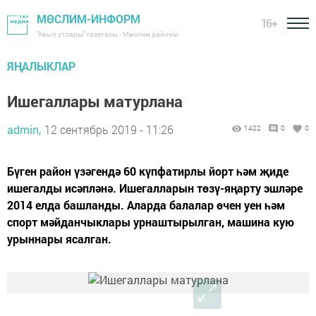
МӨСЛИМ-ИНФОРМ
16+
"Авыл утлары" газетасы - Мөслим районы
ЯҢАЛЫКЛАР
Ишегаллары матурлана
admin,
12 сентябрь 2019 - 11:26
1422
0
0
Бүген район үзәгендә 60 күпфатирлы йорт һәм җиде
ишегалды исәпләнә. Ишегалларын төзү-яңарту эшләре
2014 елда башланды. Аларда балалар өчен уен һәм
спорт мәйданчыклары урнаштырылган, машина кую
урыннары ясалган.