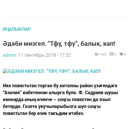
ЯҢАЛЫКЛАР
Әдәби мизгел. “Тфү, тфү”, балык, кап!
admin,
11 сентябрь 2019 - 17:32
1342
0
0
Ике повестьтан торган бу китапны район үзәгендәге
“Азалия” кибетеннән алырга була. Ф. Садриев шушы
көннәрдә аның өченче – соңгы повестен да язып
бетерде. Газета укучыларыбызга шул соңгы
повестьтан бер өзек тәкъдим итәбез.