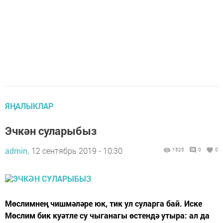
ЯҢАЛЫКЛАР
Эчкән суларыбыз
admin,
12 сентябрь 2019 - 10:30
1525
0
0
Мөслимнең чишмәләре юк, тик ул суларга бай. Иске
Мөслим бик куәтле су чыганагы өстендә утыра: ал да