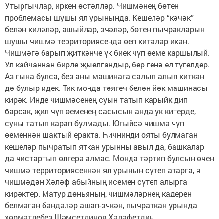
Утыргычлар, иркен өстәлләр. Чишмәнең бөтен
проблемасы шушы ял урынында. Кешеләр “кәчәк”
белән киләләр, ашыйлар, эчәләр, бөтен пычракларын
шушы чишмә территориясендә өеп китәләр икән.
Чишмәгә барып җиткәнче үк биек чүп өеме каршылый.
Ул кайчаннан бирле җыелгандыр, бер генә ел түгелдер.
Аз гына булса, без аны машинага салып алып киткән
дә булыр идек. Тик монда төягеч белән йөк машинасы
кирәк. Инде чишмәсенең суын татып карыйк дип
барсак, җил чүп өеменең сасысын анда ук китерде,
суны татып карап булмады. Югыйсә чишмә чүп
өеменнән шактый еракта. Һичнинди ояты булмаган
кешеләр пычратып яткан урынны авыл да, башкалар
да чистартып өлгерә алмас. Монда тәртип булсын өчен
чишмә территориясеннән ял урынын сүтеп атарга, я
чишмәдән Хәләф абыйның исемен сүтеп алырга
кирәктер. Матур дөньяның, чишмәләрнең кадерен
белмәгән бәндәләр ашап-эчкән, пычраткан урында
хөрмәтлебез Шәмсетдинов Хәләфетдин