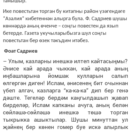
танышыр.
Ике повестьтан торган бу китапны район үзәгендәге
“Азалия” кибетеннән алырга була. Ф. Садриев шушы
көннәрдә аның өченче – соңгы повестен да язып
бетерде. Газета укучыларыбызга шул соңгы
повестьтан бер өзек тәкъдим итәбез.
Фоат Садриев
– Улым, казларны инешкә илтеп кайтасыңмы?
Әнисе кай арада чыккан, кай арада аның
иңбашларына йомшак кулларын салып
өлгергән диген! Ислам, әнисенең бит очыннан
үбеп алгач, казларга “ка-ка-ка” дип бер генә
дәште. Тегеләр бердәм каңгылдашып җавап
бирделәр, Ислам капканы ачуга, аның белән
сөйләшә-сөйләшә инешкә төшә торган
тыкрыкка ашыктылар. Шушы минуттан ул
җәйнең бер көнен гомер буе искә алырлык