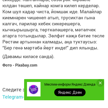
юлдан төшеп, кайнар комга килеп керделәр.
Ком шул кадәр чиста, йомшак иде. Малайлар
киемнәрен чишенеп атып, трусиктан гына
калгач, пәриләр кебек сикерешергә,
кычкырышырга, төрткәләшергә, мәтәлчек
атарга тотындылар. Зөлфәт кәҗә бәтие төсле
Рөстәм артыннан калмады, аңа туктаусыз:
“Бер генә мәртәбә йөрт инде!” дип ялынды.
(Дәвамы киләсе санда).
Фото - Pixabay.com
Мөслим-информ Яндекс Дзенда
Следите за самым важным и интересным в
Яндекс Дзен
Telegram-канале
Татмедиа