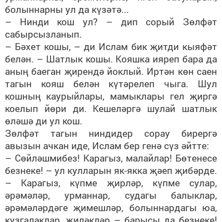
болыннарны ул да күзәтә...
– Нинди кош ул? – дип сорый Зөлфәт
сабырсызланып.
– Бәхет кошы, – ди Ислам бик җитди кыяфәт
белән. – Шатлык кошы. Кояшка ияреп бара да
аның баеган җирендә йоклый. Иртән көн саен
тагын кояш белән күтәрелеп чыга. Шул
кошның каурыйлары, мамыклары гел җиргә
коелып йөри ди. Кешеләргә шулай шатлык
өләшә ди ул кош.
Зөлфәт тагын ниндидер сорау бирергә
авызын ачкан иде, Ислам бер генә сүз әйтте:
– Сөйләшмибез! Карагыз, малайлар! Бөтенесе
безнеке! – ул кулларын як-якка җәеп җибәрде.
– Карагыз, күпме җирләр, күпме сулар,
әрәмәләр, урманнар, судагы балыклар,
әрәмәләрдәге җимешләр, болыннардагы юа,
кузгалаклар, җиләкләр – барысы да безнеке!