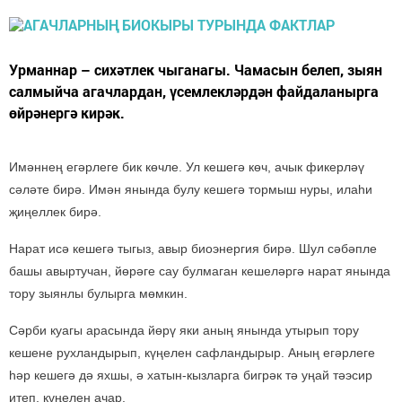
Урманнар – сихәтлек чыганагы. Чамасын белеп, зыян
салмыйча агачлардан, үсемлекләрдән файдаланырга
өйрәнергә кирәк.
Имәннең егәрлеге бик көчле. Ул кешегә көч, ачык фикерләү
сәләте бирә. Имән янында булу кешегә тормыш нуры, илаһи
җиңеллек бирә.
Нарат исә кешегә тыгыз, авыр биоэнергия бирә. Шул сәбәпле
башы авыртучан, йөрәге сау булмаган кешеләргә нарат янында
тору зыянлы булырга мөмкин.
Сәрби куагы арасында йөрү яки аның янында утырып тору
кешене рухландырып, күңелен сафландырыр. Аның егәрлеге
һәр кешегә дә яхшы, ә хатын-кызларга бигрәк тә уңай тәэсир
итеп, күңелен ачар.