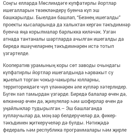
Соңгы елларда Мөслимдәге күпфатирлы йортлар
ишегалларын төзекләндерү буенча күп эш
башкарылды. Быелдан башлап, “Безнең ишегалды”
проекты кысаларында да халыктан кергән тәкъдимнәр
буенча яңа корылмалар барлыкка киләчәк. Узган
атнада тантаналы шартларда ачылган ишегалды да
биредә яшәүчеләрнең тәкъдимнәрен истә тотып
үзгәртелде.
Кооператив урамының коры сөт заводы очындагы
күпфатирлы йортлар ишегалдында һәрвакыт су
җыелып торган чокыр-чакырлы юлларны,
территориядәге чүп үләннәрен әле күпләр хәтерлидер.
Бүген хәл тамырдан үзгәрде. Биредә балалар өчен дә,
өлкәннәр өчен дә, җәяүлеләр һәм шоферлар өчен дә
уңайлыклар тудырылган.– Эш башлаганда
хуплаучылар да, моң-зар белдерүчеләр дә, фикер-
тәкъдимен җиткерүчеләр дә булды. Нәтиҗәдә
федераль һәм республика программалары һәм җирле