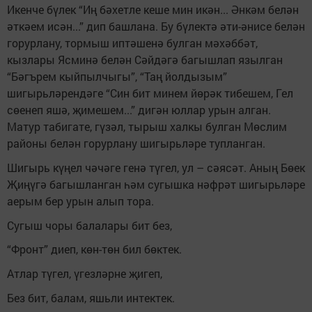
Икенче бүлек “Иң бәхетле кеше мин икән... Әнкәм белән
әткәем исән...” дип башлана. Бу бүлектә әти-әнисе белән
горурлану, тормыш иптәшенә булган мәхәббәт,
кызлары Ясминә белән Сәйдәгә багышлап язылган
“Бәгърем кыйпылчыгы”, “Таң йолдызым”
шигырьләрендәге “Син бит минем йөрәк тибешем, Гел
сөенеп яшә, җимешем...” дигән юллар урын алган.
Матур табигате, гүзәл, тырыш халкы булган Мөслим
районы белән горурлану шигырьләре тупланган.
Шигырь күңел чәчәге генә түгел, ул – сәясәт. Аның Бөек
Җиңүгә багышланган һәм сугышка нәфрәт шигырьләре
аерым бер урын алып тора.
Сугыш чоры балалары бит без,
“Фронт” диеп, көн-төн бил бөктек.
Атлар түгел, үгезләрне җигеп,
Без бит, балам, яшьли интектек.