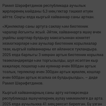
Рамил Шәрәфетдинов республикада аучылык
җирләренең мәйданы 6,3 мең гектар тәшкил итүен
әйтте. Соңгы елда кыргый хайваннар саны арткан.
«Җәнлекләр саны артуга саклау һәм биотехник
чаралар йогынты ясый. Әйтик, хайваннарга яшәү өчен
уңайлы шартлар булдыру максатыннан комитет
хезмәткәрләре һәм аучылар биотехник корылмалар
төзи, кыргый хайваннарны ел әйләнәсе тукландыра.
2025 елда барлыгы 3 меңнән артык биотехник корылма
төзекләндерелде һәм торгызылды, шул исәптән кыр
кәҗәләре, пошилар һәм куяннар өчен 800дән артык
тозлык, терлекләр өчен 300дән артык җимлек, кошлар
өчен 600дән артык ясалма оя булдырылды», – диде
Рамил Шәрәфетдинов.
Кыргый хайваннарның саны арту нәтиҗәсендә
республикада яшәүчеләрнең аулау мөмкинлеге дә арта.
2025 елда аучылыкка 41 мең рөхсәт бирелгән. Бу узган