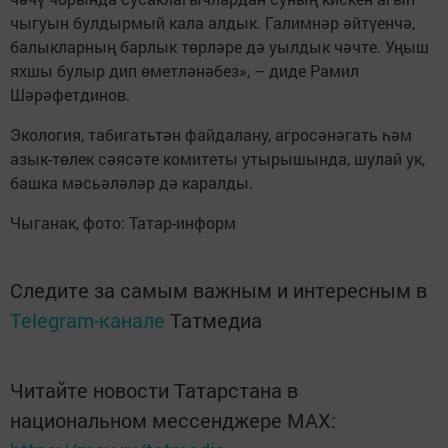
чыгуын булдырмый кала алдык. Галимнәр әйтүенчә,
балыкларның барлык төрләре дә уылдык чәчте. Уңыш
яхшы булыр дип өметләнәбез», – диде Рамил
Шәрәфетдинов.
Экология, табигатьтән файдалану, агросәнәгать һәм
азык-төлек сәясәте комитеты утырышында, шулай ук,
башка мәсьәләләр дә каралды.
Чыганак, фото: Татар-информ
Следите за самым важным и интересным в
Telegram-канале
Татмедиа
Читайте новости Татарстана в
национальном мессенджере MАХ: