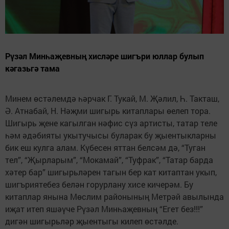
Рүзәл Минһаҗевның хисләре шигъри юллар булып
кәгазьгә тама
Минем өстәлемдә һәрчак Г. Тукай, М. Җәлил, Һ. Такташ,
Ә. Атнабай, Н. Нәҗми шигырь китаплары өелеп тора.
Шигырь җене кагылган нәфис сүз артисты, татар теле
һәм әдәбияты укытучысы буларак бу җыентыкларны
бик еш кулга алам. Күбесен яттан белсәм дә, “Туган
тел”, “Җырларым”, “Мокамай”, “Туфрак”, “Татар барда
хәтер бар” шигырьләрен тагын бер кат китаптан укып,
шигъриятебез белән горурлану хисе кичерәм. Бу
китаплар янына Мөслим районының Метрәй авылында
иҗат итеп яшәүче Рүзәл Минһаҗевның “Егет без!!!”
дигән шигырьләр җыентыгы килеп өстәлде.