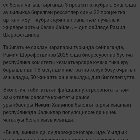
ел белән чагыштырганда 3 процентка күбрәк. Биш елда
аучылыкка бирелгән рөхсәтләр саны 22 процентка
арткан. «Бу – күбрәк куяннар саны һәм аучылык
җирләре артуы белән бәйле», – дип сөйләде Рамил
Шәрәфетдинов.
Табигатьне саклау чаралары турында сөйләгәндә,
Рамил Шәрәфетдинов 2025 елда биоресурслар буенча
республика комитеты хезмәткәрләре күчмә тикшерү
барышында 1,6 мең административ хокук бозу очрагын
ачыклады, 50 җинаять эше ачылды, дип билгеләп үтте.
Экология, табигатьтән файдалану, агросәнәгать һәм
азык-төлек сәясәте комитеты рәисе
урынбасары
Нәҗип Хаҗипов
быелгы карлы кышның
республикада балыклар популяциясендә ничек
чагылуы белән кызыксынды.
«Быел, чыннан да, су дәрәҗәсе югары иде. Уылдык
чәчү чорында сусаклагычлардан суның кискен агып