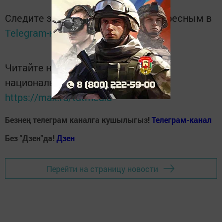
Следите за самым важным и интересным в
Telegram-канале
Татмедиа
Читайте новости Татарстана в
национальном мессенджере MАХ:
https://max.ru/tatmedia
Безнең телеграм каналга кушылыгыз!
Телеграм-канал
Без "Дзен"да!
Д
зен
Перейти на страницу новости