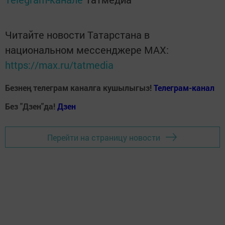
Читайте новости Татарстана в
национальном мессенджере MАХ:
https://max.ru/tatmedia
Безнең телеграм каналга кушылыгыз!
Телеграм-канал
Без "Дзен"да!
Д
зен
Перейти на страницу новости