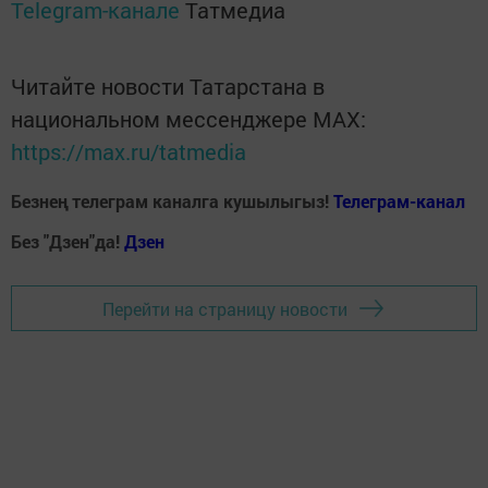
Telegram-канале
Татмедиа
Читайте новости Татарстана в
национальном мессенджере MАХ:
https://max.ru/tatmedia
Безнең телеграм каналга кушылыгыз!
Телеграм-канал
Без "Дзен"да!
Д
зен
Перейти на страницу новости