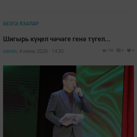
БЕЗГӘ ЯЗАЛАР
Шигырь күңел чәчәге генә түгел...
admin,
4 июнь 2026 - 14:30
195
0
0