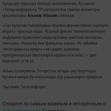
булдыру турында килешү имзаланачак. Бу хакта
«Татар-информ»га ТР сәламәтлек саклау министры
урынбасары
Альмир Абашев
сөйләде.
«Сүз булачак табибларны ясалма фәһем белән эшләргә
өйрәтү турында бара. Ясалма фәһем технологияләрен
медицина практикасында куллану шактый катлаулы
мәсьәлә. Әмма бу бик файдалы корал. Ул табибка
төгәл диагноз куярга һәм дөрес дәвалау
программасын билгеләргә ярдәм итә ала», — дип
билгеләп үтте ул.
Аның сүзләренчә, Татарстан югары уку йортлары
бүгенге көндә бу мәсьәләдә зур уңышларга ирешкән.
Чыганак: Тата-информ
Следите за самым важным и интересным в
Telegram-канале
Татмедиа