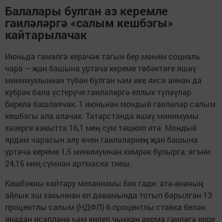
Балалары булган аз керемле
гаиләләргә «салым кешбэгы»
кайтарылачак
Июньдә гамәлгә керәчәк тагын бер мөһим социаль
чара – җан башына уртача кереме төбәктәге яшәү
минимумыннан түбән булган һәм ике яисә аннан да
күбрәк бала үстерүче гаиләләргә еллык түләүләр
бирелә башлаячак. 1 июньнән мондый гаиләләр салым
кешбэгы ала алачак. Татарстанда яшәү минимумы
хәзерге вакытта 16,1 мең сум тәшкил итә. Мондый
ярдәм чарасын алу өчен гаиләләрнең җан башына
уртача кереме 1,5 минимумнан кимрәк булырга, ягъни
24,15 мең сумнан артмаска тиеш.
Кешбэкны кайтару механизмы бик гади: ата-ананың
айлык эш хакыннан ел дәвамында тотып барылган 13
процентлы салым (НДФЛ) 6 процентлы ставка белән
яңадан исәпләнә һәм килеп чыккан аерма гаиләгә кире