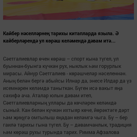
Кайбер нәселләрнең тарихы китапларда языла. Ә
кайберләрендә ул көрәш келәмендә дәвам итә...
Сәетгалиевлар өчен көрәш – спорт кына түгел, ул
буыннан-буынга күчкән рух, ныклык һәм горурлык
мирасы. Айнур Сәетгалиев - көрәшчеләр нәселеннән.
Аның белән бергә абыйсы Илнар да, энесе Илдар да үз
исемнәрен келәмдә таныткан. Бүген исә вакыт яңа
сәхифә ача. Аталар юлын дәвам итеп,
Сәетгалиевларның уллары да көчләрен келәмдә
сыный. Кан белән күчкән ихтыяр көче, йөрәктәге дәрт
һәм җиңүгә омтылыш яңадан келәмгә чыга. Бу – бер
гаилә тарихы гына түгел. Бу – дәвамчанлык, традиция
һәм көрәш рухы турында тарих. Римма Афзалова