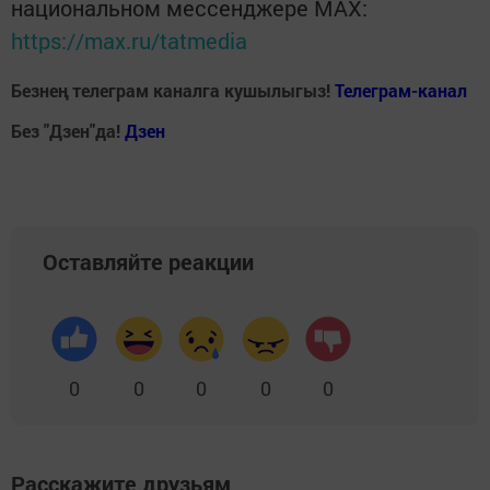
национальном мессенджере MАХ:
https://max.ru/tatmedia
Безнең телеграм каналга кушылыгыз!
Телеграм-канал
Без "Дзен"да!
Д
зен
Оставляйте реакции
0
0
0
0
0
Расскажите друзьям