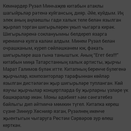
Кемнәрдер Рүзәл Минһаҗев китабын атаклы
шагыйрьләр рәтенә куйгансың, дияр. Әйе, куйдым. Иң
элек аның аңлаешлы гади халык теле белән язылган
җырлап торган шигырьләрен укып чыгарга кирәк.
Шигырьләренә соклануымны белдереп язарга
иренмичә кулга каләм алдым. Минем Рүзәл белән
очрашканым, күреп сөйләшкәнем юк, фәкать
шигырьләре аша гына таныштык. Аның “Егет без!!!”
китабын миңа Татарстанның халык артисты, җырчы
Марат Галимов бүләк итте. Китапның беренче бүлегенә
җырчылар, композиторлар тарафыннан көйләр
язылган дистәләгән җыр шигырьләре тупланган. Көй
язучы җырчылар концертларда бу җырларны үзләре үк
башкаралар икән. Моны әдәбият һәм сәнгатебез
байлыгы дип әйтмичә мөмкин түгел. Китапка кереш
сүзне Зиннур Хөснияр язган, Рүзәлнең икенче
җыентыгын чыгаруга Рөстәм Сәрвәров зур өлеш
керткән.