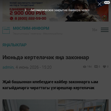
2
Автоматическое закрытие баннера через
МӨСЛИМ-ИНФОРМ
16+
"Авыл утлары" газетасы - Мөслим районы
ЯҢАЛЫКЛАР
Июньдә кертеләчәк яңа законнар
admin,
4 июнь 2026 - 15:20
184
0
0
Җәй башыннан илебездәге кайбер законнарга һәм
кагыйдәләргә чираттагы үзгәрешләр кертеләчәк