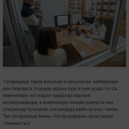
Үзгәрешләр төрле өлкәләргә кагылачак: кайберләре
мохтаҗларга социаль ярдәм күрсәтүне күздә тотса,
икенчеләре чит илдән товарлар кертүне
катлауландыра, ә өченчеләре онлайн рәвештә яки
стационар булмаган нокталарда вейп сатуны чикли.
Төп үзгәрешләр белән «Татар-информ» күзәтүендә
танышыгыз.