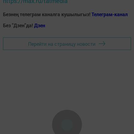
https://max.ru/tatmedia
Безнең телеграм каналга кушылыгыз!
Телеграм-канал
Без "Дзен"да!
Д
зен
Перейти на страницу новости