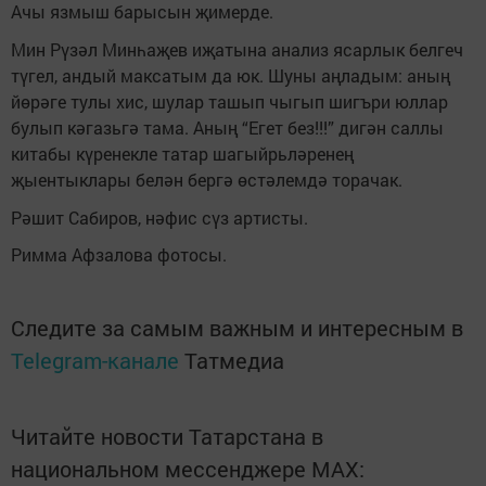
Ачы язмыш барысын җимерде.
Мин Рүзәл Минһаҗев иҗатына анализ ясарлык белгеч
түгел, андый максатым да юк. Шуны аңладым: аның
йөрәге тулы хис, шулар ташып чыгып шигъри юллар
булып кәгазьгә тама. Аның “Егет без!!!” дигән саллы
китабы күренекле татар шагыйрьләренең
җыентыклары белән бергә өстәлемдә торачак.
Рәшит Сабиров, нәфис сүз артисты.
Римма Афзалова фотосы.
Следите за самым важным и интересным в
Telegram-канале
Татмедиа
Читайте новости Татарстана в
национальном мессенджере MАХ: