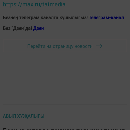
https://max.ru/tatmedia
Безнең телеграм каналга кушылыгыз!
Телеграм-канал
Без "Дзен"да!
Д
зен
Перейти на страницу новости
АВЫЛ ХУҖАЛЫГЫ