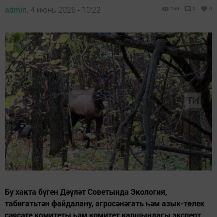
admin,
4 июнь 2026 - 10:22
169
0
0
Бу хакта бүген Дәүләт Советында Экология,
табигатьтән файдалану, агросәнәгать һәм азык-төлек
сәясәте комитеты һәм комитет каршындагы эксперт