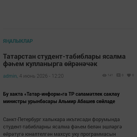
ЯҢАЛЫКЛАР
Татарстан студент-табиблары ясалма
фәһем кулланырга өйрәнәчәк
admin,
4 июнь 2026 - 12:20
141
0
0
Бу хакта «Татар-информ»га ТР сәламәтлек саклау
министры урынбасары Альмир Абашев сөйләде
Санкт-Петербург халыкара икътисади форумында
студент-табибларны ясалма фәһем белән эшләргә
өйрәтүгә юнәлтелгән махсус уку программасын