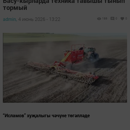
Басу-кырларда техника тавышы тынып
тормый
admin,
4 июнь 2026 - 13:22
186
0
0
“Исламов” хуҗалыгы чәчүне төгәлләде