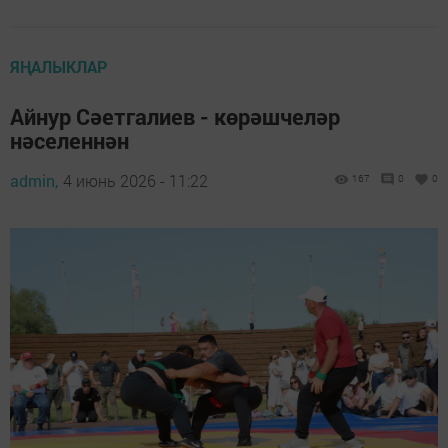
ЯҢАЛЫКЛАР
Айнур Сәетгалиев - көрәшчеләр
нәселеннән
admin,
4 июнь 2026 - 11:22
167
0
0