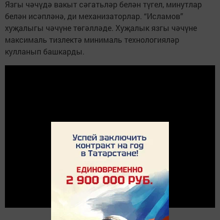
Язгы чәчүдә вакыт сәгатьләр белән түгел, минутлар
белән исәпләнә, ди механизаторлар. “Исламов”
хуҗалыгы чәчүне төгәлләде. Хуҗалык язгы чәчүне
максималь тизлектә минималь технологияләр
кулланып башкарды.