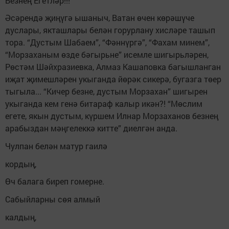
Безнең Егетләр!!!
Әсәрендә җиңүгә ышаныч, Ватан өчен көрәшүче
дуслары, якташлары белән горурлану хисләре ташып
тора. “Дустым Шабаем”, “Фәннүргә”, “Фахам минем”,
“Морзаханым өзде бәгырьне” исемле шигырьләрен,
Рөстәм Шәйхразиевка, Алмаз Кашаповка багышланган
иҗат җимешләрен укыганда йөрәк сикерә, бугазга төер
тыгыла... “Кичер безне, дустым Морзахан” шигырен
укыганда кем генә битараф калыр икән?! “Мөслим
егете, якын дустым, күршем Илнар Морзаханов безнең
арабыздан мәңгелеккә китте” диелгән анда.
Чулпан белән матур гаилә
кордың,
Өч балага биреп гомерне.
Сабыйларны сөя алмый
калдың,