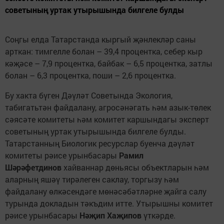
советының уртак утырышында билгеле булды
Соңгы елда Татарстанда кыргый җәнлекләр саны
арткан: тимгелле болан – 39,4 процентка, себер кыр
кәҗәсе – 7,9 процентка, байбак – 6,5 процентка, затлы
болан – 6,3 процентка, поши – 2,6 процентка.
Бу хакта бүген Дәүләт Советында Экология,
табигатьтән файдалану, агросәнәгать һәм азык-төлек
сәясәте комитеты һәм комитет каршындагы эксперт
советының уртак утырышында билгеле булды.
Татарстанның Биологик ресурслар буенча дәүләт
комитеты рәисе урынбасары
Рамил
Шәрәфетдинов
хайваннар дөньясы объектларын һәм
аларның яшәү тирәлеген саклау, торгызу һәм
файдалану өлкәсендәге мөнәсәбәтләрне җайга салу
турында докладын тәкъдим итте. Утырышны комитет
рәисе урынбасары
Нәҗип Хаҗипов
үткәрде.