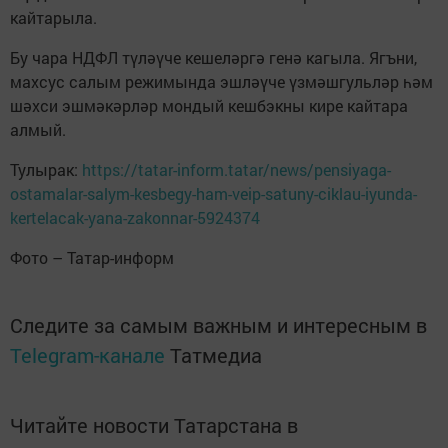
кайтарыла.
Бу чара НДФЛ түләүче кешеләргә генә кагыла. Ягъни,
махсус салым режимында эшләүче үзмәшгульләр һәм
шәхси эшмәкәрләр мондый кешбэкны кире кайтара
алмый.
Тулырак:
https://tatar-inform.tatar/news/pensiyaga-
ostamalar-salym-kesbegy-ham-veip-satuny-ciklau-iyunda-
kertelacak-yana-zakonnar-5924374
Фото – Татар-информ
Следите за самым важным и интересным в
Telegram-канале
Татмедиа
Читайте новости Татарстана в