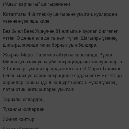
(“Авыл карчыгы” шигыреннән)
Китаптагы 4 битлек бу шигырьне укыгач, күзләрдән
үзеннән-үзе яшь килә.
Без быел Бөек Җиңүнең 81 еллыгын зурлап билгеләп
үттек. Ә дөнья әле дә тыныч түгел. Шагыйрь үзенең
шигырьләрендә моңа борчылуын белдерә.
Җырчы Марат Галимов әйтүенә караганда, Рүзәл
Минһаҗев махсус хәрби операциядә катнашучыларга
30 тапкыр гуманитар ярдәм илткән. Ә Марат Галимов
белән махсус хәрби операциягә ярдәм илтүче егетләр
хәрбиләр каршында 8 концерт биргән. Рүзәл үзенең
патриотик шигырьләрен укыган:
Тарихлы еллардан,
Тузанлы юллардан
Җиңеп кайтыр