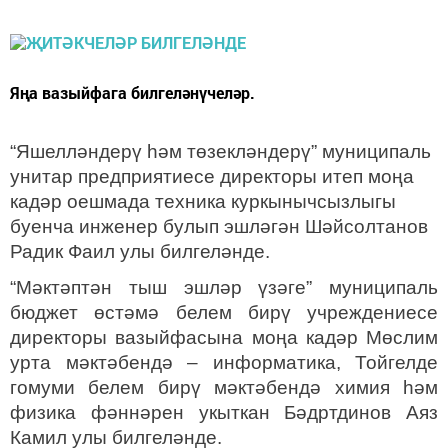
Яңа вазыйфага билгеләнүчеләр.
“Яшелләндерү һәм төзекләндерү” муниципаль
унитар предприятиесе директоры итеп моңа
кадәр оешмада техника куркынычсызлыгы
буенча инженер булып эшләгән Шәйсолтанов
Радик Фаил улы билгеләнде.
“Мәктәптән тыш эшләр үзәге”
муниципаль
бюджет өстәмә белем бирү учреждениесе
директоры вазыйфасына моңа кадәр Мөслим
урта мәктәбендә – информатика, Тойгелде
гомуми белем бирү мәктәбендә химия һәм
физика фәннәрен укыткан Бәдртдинов Аяз
Камил улы билгеләнде.