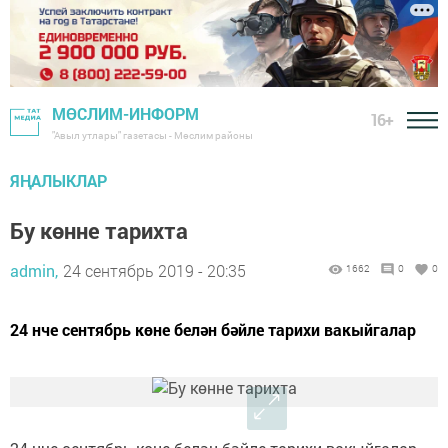
МӨСЛИМ-ИНФОРМ
16+
"Авыл утлары" газетасы - Мөслим районы
ЯҢАЛЫКЛАР
Бу көнне тарихта
admin,
24 сентябрь 2019 - 20:35
1662
0
0
24 нче сентябрь көне белән бәйле тарихи вакыйгалар