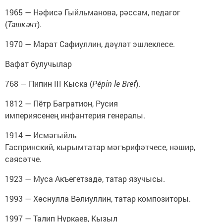
1965 — Нәфисә Гыйльманова, рәссам, педагог
(
Ташкәнт
).
1970 — Марат Сафиуллин, дәүләт эшлеклесе.
Вафат булучылар
768 — Пипин III Кыска (
Pépin le Bref
).
1812 — Пётр Багратион, Русия
империясенең инфантерия генералы.
1914 — Исмәгыйль
Гаспринский, кырымтатар мәгърифәтчесе, нәшир,
сәясәтче.
1923 — Муса Акъегетзадә, татар язучысы.
1993 — Хөснулла Вәлиуллин, татар композиторы.
1997 — Талип Нуркаев, Кызыл