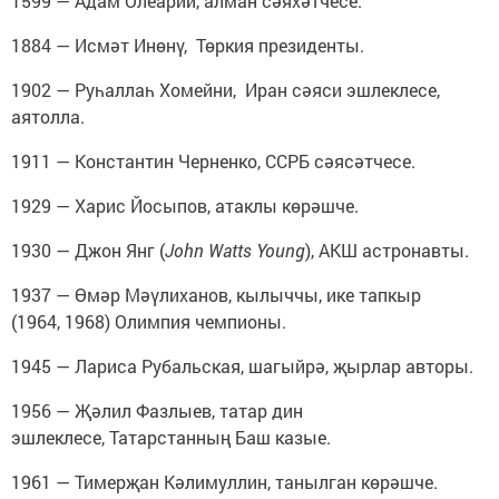
1599 — Адам Олеарий, алман сәяхәтчесе.
1884 — Исмәт Инөнү, Төркия президенты.
1902 — Руһаллаһ Хомейни, Иран сәяси эшлеклесе,
аятолла.
1911 — Константин Черненко, ССРБ сәясәтчесе.
1929 — Харис Йосыпов, атаклы көрәшче.
1930 — Джон Янг (
John Watts Young
), АКШ астронавты.
1937 — Өмәр Мәүлиханов, кылыччы, ике тапкыр
(1964, 1968) Олимпия чемпионы.
1945 — Лариса Рубальская, шагыйрә, җырлар авторы.
1956 — Җәлил Фазлыев, татар дин
эшлеклесе, Татарстанның Баш казые.
1961 — Тимерҗан Кәлимуллин, танылган көрәшче.