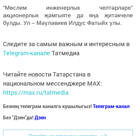
“Мөслим инженерлык челтәрләре”
акционерлык җәмгыяте дә яңа җитәкчеле
булды. Ул – Мәүләвиев Илдус Фатыйх улы.
Следите за самым важным и интересным в
Telegram-канале
Татмедиа
Читайте новости Татарстана в
национальном мессенджере MАХ:
https://max.ru/tatmedia
Безнең телеграм каналга кушылыгыз!
Телеграм-канал
Без "Дзен"да!
Д
зен
Перейти на страницу новости