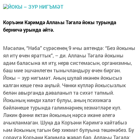
Коръәни Кәримдә Аллаһы Тәгалә йокы турында
берничә урында әйтә.
Мәсәлән, “Нәба” сүрәсенең 9 нчы аятендә: “Без йокыны
ял итү өчен яраттык”, – ди. Аллаһы Тәгалә йокыны
адәм баласына ял итү, нерв системасын, организмны,
баш мие эшчәнлеген тынычландыру өчен биргән.
Йокы – зур нигъмәт. Аның шулай икәнен йокысыз
калган кеше генә аңлый. Чөнки күпләр йокысызлык
белән авырганда дәваланып та сихәт тапмый.
Йокының нинди халәт булуы, аның психикага
бәйләнеше турында галимнәрнең хезмәтләре күп.
Ләкин фәнни яктан йокының нәрсә икәне әлегә
ачыкланмаган. Шуңа да Коръәни Кәримгә кайтабыз
һәм йокының тагын бер хикмәт булуына төшенәбез. Бу
сорауга Коръәни Кәримдә җавап бар. Аллаһы Тәгалә: