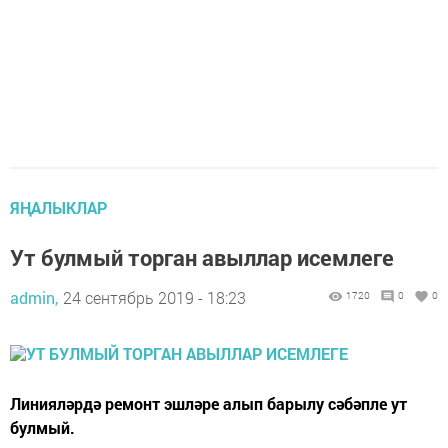
ЯҢАЛЫКЛАР
Ут булмый торган авыллар исемлеге
admin,
24 сентябрь 2019 - 18:23
1720
0
0
Линияләрдә ремонт эшләре алып барылу сәбәпле ут
булмый.