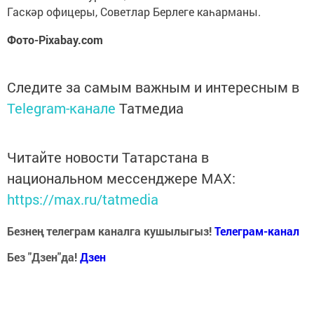
Гаскәр офицеры, Советлар Берлеге каһарманы.
Фото-Pixabay.com
Следите за самым важным и интересным в
Telegram-канале
Татмедиа
Читайте новости Татарстана в
национальном мессенджере MАХ:
https://max.ru/tatmedia
Безнең телеграм каналга кушылыгыз!
Телеграм-канал
Без "Дзен"да!
Д
зен