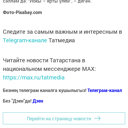
сәлләм дә: “Йокы – ярты үлем”, – дигән.
Фото-Pixabay.com
Следите за самым важным и интересным в
Telegram-канале
Татмедиа
Читайте новости Татарстана в
национальном мессенджере MАХ:
https://max.ru/tatmedia
Безнең телеграм каналга кушылыгыз!
Телеграм-канал
Без "Дзен"да!
Д
зен
Перейти на страницу новости