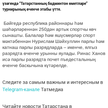
үзәгендә “Татарстанның бадминтон өметләре”
турнирының өченче этабы үтте.
Бәйгедә республика районнары һәм
шәһәрләреннән 250дән артык спортчы көч
сынашты. Балалар һәм яшүсмерләр спорт
мәктәбеннән Нурислам Шәйхуллин парлы һәм
катнаш парлы разрядларда – икенче, ялгыз
разрядта өченче урынны яулады. Ринас Ханов
исә парлы разрядта почет пъедесталының
өченче баскычына күтәрелде.
Следите за самым важным и интересным в
Telegram-канале
Татмедиа
Читайте новости Татарстана в