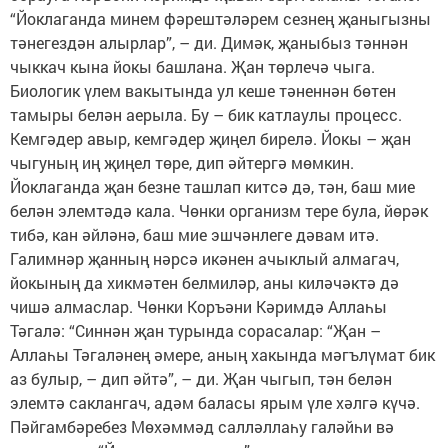
“Йоклаганда минем фәрештәләрем сезнең җаныгызны
тәнегездән алырлар”, – ди. Димәк, җаныбыз тәннән
чыккач кына йокы башлана. Җан төрлечә чыга.
Биологик үлем вакытында ул кеше тәненнән бөтен
тамыры белән аерыла. Бу – бик катлаулы процесс.
Кемгәдер авыр, кемгәдер җиңел бирелә. Йокы – җан
чыгуның иң җиңел төре, дип әйтергә мөмкин.
Йоклаганда җан безне ташлап китсә дә, тән, баш мие
белән элемтәдә кала. Чөнки организм тере була, йөрәк
тибә, кан әйләнә, баш мие эшчәнлеге дәвам итә.
Галимнәр җанның нәрсә икәнен ачыклый алмагач,
йокының да хикмәтен белмиләр, аны киләчәктә дә
чишә алмаслар. Чөнки Коръәни Кәримдә Аллаһы
Тәгалә: “Синнән җан турында сорасалар: “Җан –
Аллаһы Тәгаләнең әмере, аның хакында мәгълүмат бик
аз булыр, – дип әйтә”, – ди. Җан чыгып, тән белән
элемтә саклангач, адәм баласы ярым үле хәлгә күчә.
Пәйгамбәребез Мөхәммәд салләллаһу галәйһи вә