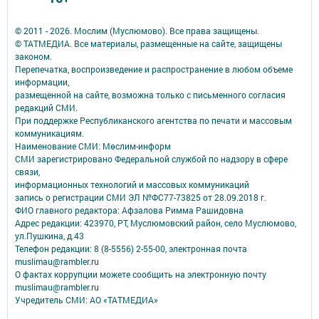
© 2011 - 2026. Мослим (Муслюмово). Все права защищены.
© ТАТМЕДИА. Все материалы, размещенные на сайте, защищены
законом.
Перепечатка, воспроизведение и распространение в любом объеме
информации,
размещенной на сайте, возможна только с письменного согласия
редакций СМИ.
При поддержке Республиканского агентства по печати и массовым
коммуникациям.
Наименование СМИ: Мөслим-информ
СМИ зарегистрировано Федеральной службой по надзору в сфере
связи,
информационных технологий и массовых коммуникаций
запись о регистрации СМИ ЭЛ №ФС77-73825 от 28.09.2018 г.
ФИО главного редактора: Афзалова Римма Рашидовна
Адрес редакции: 423970, РТ, Муслюмовский район, село Муслюмово,
ул.Пушкина, д.43
Телефон редакции: 8 (8-5556) 2-55-00, электронная почта
muslimau@rambler.ru
О фактах коррупции можете сообщить на электронную почту
muslimau@rambler.ru
Учредитель СМИ: АО «ТАТМЕДИА»