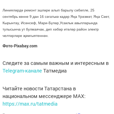
Линияләрдә ремонт эшләре алып барылу сәбәпле, 25
сентябрь көнне 9 дан 16 сәгатькә кадәр Яңа Үрәзмәт, Яңа Сәет,
Кырынтау, Исәнсеф, Мари-Бүләр,Усаклык авылларында
тулысынча ут булмаячак, дип хәбәр итәләр район электр
челтәрләре җәмгыятеннән.
Фото-Pixabay.com
Следите за самым важным и интересным в
Telegram-канале
Татмедиа
Читайте новости Татарстана в
национальном мессенджере MАХ:
https://max.ru/tatmedia