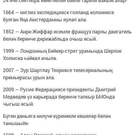
24 нче сентябрь көне белән бәйле тарихи вакыйгалар-
1664 — инглиз экспедициясе голланд колониясе
булган Яңа Амстердамны яулап ала.
1852 — Анри Жиффар исемле француз парлы двигатель
белән беренче дирижабльдә очыш ясый.
1999 — Лондонның Бейкер-стрит урамында Шерлок
Холмска һәйкәл ачыла.
2007 — Зур Шартлау Теориясе телесериалының
премьерасы урын ала.
2009 — Русия Федерациясе президенты Дмитрий
Медведев үз карьерада беренче тапкыр БМОнда
чыгыш ясый.
Бүген дөньяга килүче күренекле кешеләр белән
танышыйк-