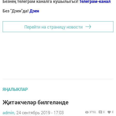
Безнең телеграм каналга кушылыгыз!
Телеграм-канал
Без "Дзен"да!
Д
зен
Перейти на страницу новости
ЯҢАЛЫКЛАР
Җитәкчеләр билгеләнде
admin,
24 сентябрь 2019 - 17:03
3702
0
0