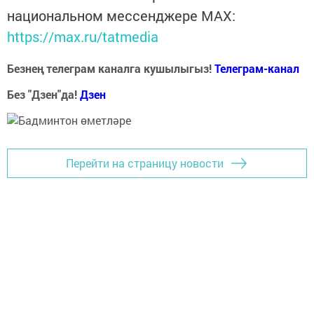
национальном мессенджере MАХ:
https://max.ru/tatmedia
Безнең телеграм каналга кушылыгыз!
Телеграм-канал
Без "Дзен"да!
Д
зен
Перейти на страницу новости