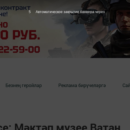
3
Автоматическое закрытие баннера через
Безнең геройлар
Реклама бирүчеләргә
Сай
е: Мәктәп музее Ватан