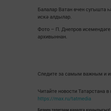
Балалар Ватан өчен сугышта һ
искә алдылар.
Фото – П. Днепров исемендәге
архивыннан.
Следите за самым важным и 
Читайте новости Татарстана 
https://max.ru/tatmedia
Безнең телеграм каналга кушылыгыз!