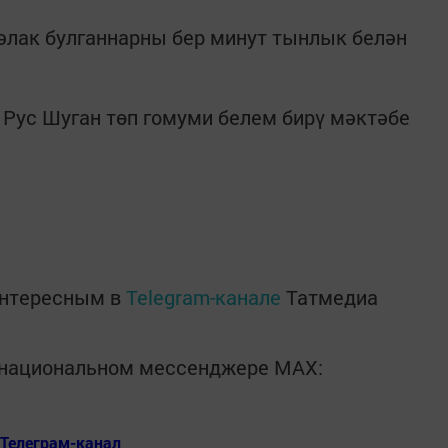
әлак булганнарны бер минут тынлык белән
 Рус Шуган төп гомуми белем бирү мәктәбе
интересным в
Telegram-канале
Татмедиа
в национальном мессенджере MАХ:
Телеграм-канал