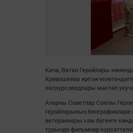
Кичә, Ватан Геройлары көненд
Кривошеева җитәкчелегендәге
экскурсоводлары мәктәп укуч
Аларны Советлар Союзы Герое 
геройларының биографияләре
ветераннары һәм бүгенге көн
турында фильмнар күрсәттелә