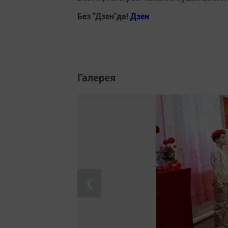
Без "Дзен"да!
Д
зен
Галерея
❮