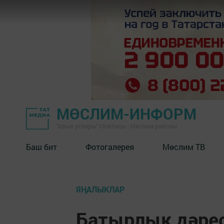
МӨСЛИМ-ИНФОРМ
"Авыл утлары" газетасы - Мөслим районы
Баш бит
Фотогалерея
Мөслим ТВ
ЯҢАЛЫКЛАР
Батырлык дәрес