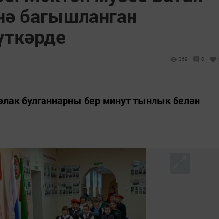
нә багышланган
үткәрде
369
0
әлак булганнарны бер минут тынлык белән