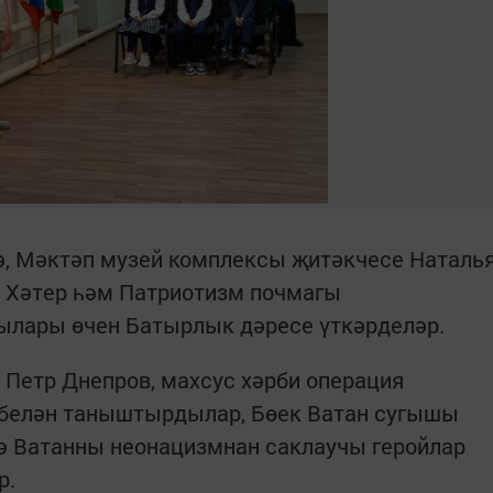
ә, Мәктәп музей комплексы җитәкчесе Наталь
 Хәтер һәм Патриотизм почмагы
ылары өчен Батырлык дәресе үткәрделәр.
Петр Днепров, махсус хәрби операция
 белән таныштырдылар, Бөек Ватан сугышы
дә Ватанны неонацизмнан саклаучы геройлар
р.