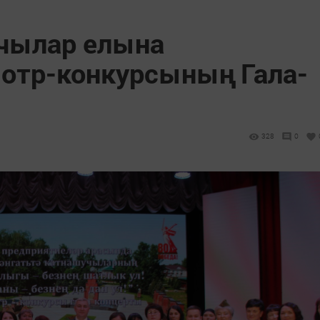
чылар елына
отр-конкурсының Гала-
328
0