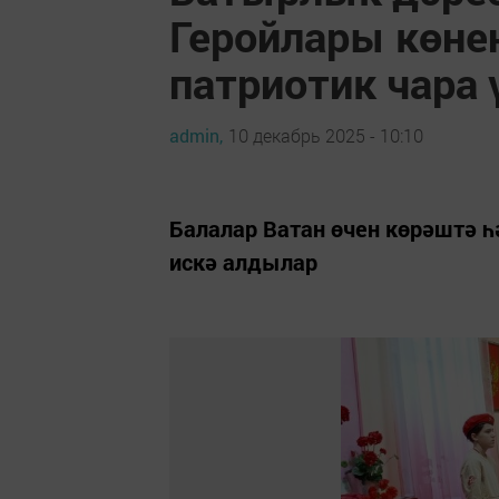
Геройлары көне
патриотик чара 
admin,
10 декабрь 2025 - 10:10
Балалар Ватан өчен көрәштә һ
искә алдылар