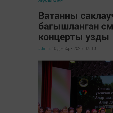
ЯҢАЛЫКЛАР
Ватанны саклау
багышланган см
концерты узды
admin,
10 декабрь 2025 - 09:10