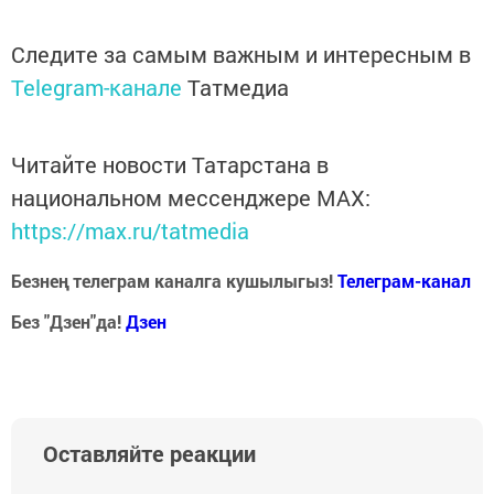
Следите за самым важным и интересным в
Telegram-канале
Татмедиа
Читайте новости Татарстана в
национальном мессенджере MАХ:
https://max.ru/tatmedia
Безнең телеграм каналга кушылыгыз!
Телеграм-канал
Без "Дзен"да!
Д
зен
Оставляйте реакции