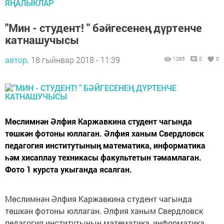
ЯҢАЛЫКЛАР
"Мин - студент! " бәйгесенең дүртенче
катнашучысы
автор,
18 гыйнвар 2018 - 11:39
1265
0
0
Мөслимнән Әлфия Каржавкина студент чагында
төшкән фотоны юллаган. Әлфия ханым Свердловск
педагогия институтының математика, информатика
һәм хисаплау техникасы факультетын тәмамлаган.
Фото 1 курста укыганда ясалган.
Мөслимнән Әлфия Каржавкина студент чагында
төшкән фотоны юллаган. Әлфия ханым Свердловск
педагогия институтының математика, информатика