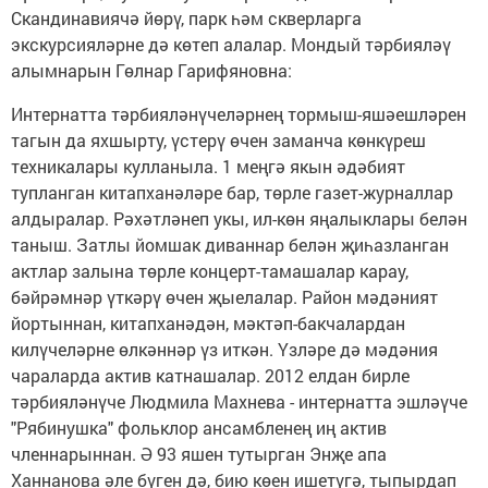
Скандинавиячә йөрү, парк һәм скверларга
экскурсияләрне дә көтеп алалар. Мондый тәрбияләү
алымнарын Гөлнар Гарифяновна:
Интернатта тәрбияләнүчеләрнең тормыш-яшәешләрен
тагын да яхшырту, үстерү өчен заманча көнкүреш
техникалары кулланыла. 1 меңгә якын әдәбият
тупланган китапханәләре бар, төрле газет-журналлар
алдыралар. Рәхәтләнеп укы, ил-көн яңалыклары белән
таныш. Затлы йомшак диваннар белән җиһазланган
актлар залына төрле концерт-тамашалар карау,
бәйрәмнәр үткәрү өчен җыелалар. Район мәдәният
йортыннан, китапханәдән, мәктәп-бакчалардан
килүчеләрне өлкәннәр үз иткән. Үзләре дә мәдәния
чараларда актив катнашалар. 2012 елдан бирле
тәрбияләнүче Людмила Махнева - интернатта эшләүче
"Рябинушка" фольклор ансамбленең иң актив
членнарыннан. Ә 93 яшен тутырган Энҗе апа
Ханнанова әле бүген дә, бию көен ишетүгә, тыпырдап