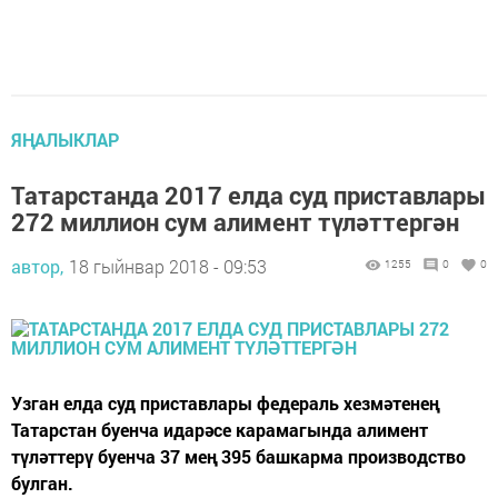
ЯҢАЛЫКЛАР
Татарстанда 2017 елда суд приставлары
272 миллион сум алимент түләттергән
автор,
18 гыйнвар 2018 - 09:53
1255
0
0
Узган елда суд приставлары федераль хезмәтенең
Татарстан буенча идарәсе карамагында алимент
түләттерү буенча 37 мең 395 башкарма производство
булган.