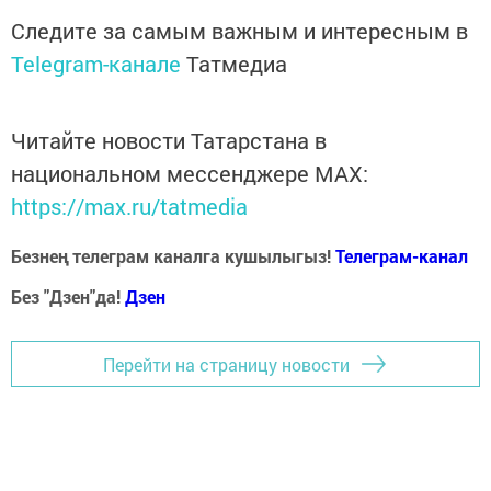
Следите за самым важным и интересным в
Telegram-канале
Татмедиа
Читайте новости Татарстана в
национальном мессенджере MАХ:
https://max.ru/tatmedia
Безнең телеграм каналга кушылыгыз!
Телеграм-канал
Без "Дзен"да!
Д
зен
Перейти на страницу новости