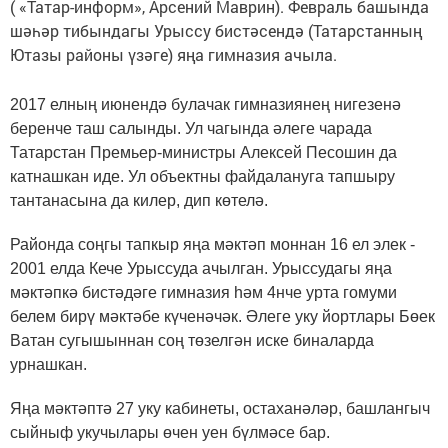
( «Татар-информ», Арсений Маврин). Февраль башында
шәһәр тибындагы Урыссу бистәсендә (Татарстанның
Ютазы районы үзәге) яңа гимназия ачыла.
2017 елның июнендә булачак гимназиянең нигезенә
беренче таш салынды. Ул чагында әлеге чарада
Татарстан Премьер-министры Алексей Песошин да
катнашкан иде. Ул объектны файдалануга тапшыру
тантанасына да килер, дип көтелә.
Районда соңгы тапкыр яңа мәктәп моннан 16 ел элек -
2001 елда Кече Урыссуда ачылган. Урыссудагы яңа
мәктәпкә бистәдәге гимназия һәм 4нче урта гомуми
белем бирү мәктәбе күченәчәк. Әлеге уку йортлары Бөек
Ватан сугышыннан соң төзелгән иске биналарда
урнашкан.
Яңа мәктәптә 27 уку кабинеты, остаханәләр, башлангыч
сыйныф укучылары өчен уен бүлмәсе бар.