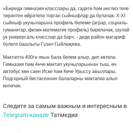
«Биредә гимназия класслары да, гадәти һәм инглиз теле
тирәнтен өйрәтелә торган сыйныфлар да булачак. X-XI
сыйныф укучыларына профиль белеме (аграр, социаль-
гуманитар, физик-математик профиль) биреләчәк, шулай
ук универсаль класслар да бар», - диде район мәгариф
бүлеге башлыгы Гүзәл Гыйләҗева.
Мәктәптә 400гә якын бала белем алыр, дип көтелә.
Гимназия һәм 4нче мәктәп укучыларыннан тыш, өч
автобус көн саен Иске һәм Кече Урыссу авыллары,
Подгорный бистәсеннән балаларны мәктәпкә алып
киләчәк.
Следите за самым важным и интересным в
Telegram-канале
Татмедиа