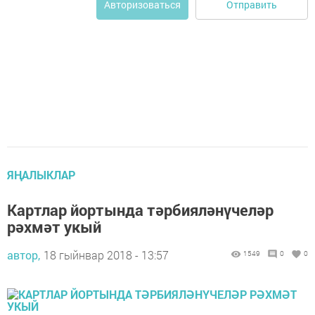
Отправить
Авторизоваться
ЯҢАЛЫКЛАР
Картлар йортында тәрбияләнүчеләр
рәхмәт укый
автор,
18 гыйнвар 2018 - 13:57
1549
0
0