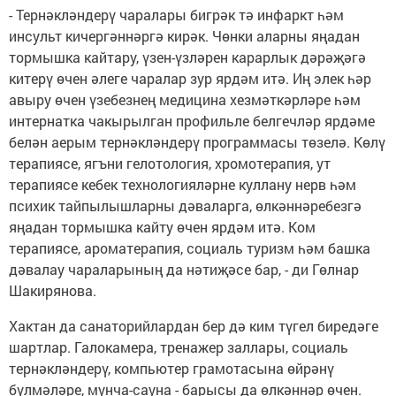
- Тернәкләндерү чаралары бигрәк тә инфаркт һәм
инсульт кичергәннәргә кирәк. Чөнки аларны яңадан
тормышка кайтару, үзен-үзләрен карарлык дәрәҗәгә
китерү өчен әлеге чаралар зур ярдәм итә. Иң элек һәр
авыру өчен үзебезнең медицина хезмәткәрләре һәм
интернатка чакырылган профильле белгечләр ярдәме
белән аерым тернәкләндерү программасы төзелә. Көлү
терапиясе, ягъни гелотология, хромотерапия, ут
терапиясе кебек технологияләрне куллану нерв һәм
психик тайпылышларны дәваларга, өлкәннәребезгә
яңадан тормышка кайту өчен ярдәм итә. Ком
терапиясе, ароматерапия, социаль туризм һәм башка
дәвалау чараларының да нәтиҗәсе бар, - ди Гөлнар
Шакирянова.
Хактан да санаторийлардан бер дә ким түгел биредәге
шартлар. Галокамера, тренажер заллары, социаль
тернәкләндерү, компьютер грамотасына өйрәнү
бүлмәләре, мунча-сауна - барысы да өлкәннәр өчен.