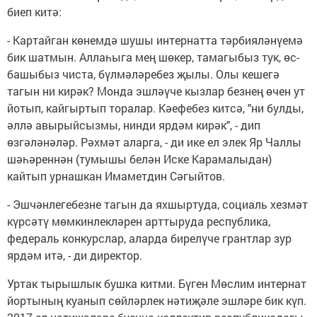
биеп китә:
- Картайган көнемдә шушы интернатта тәрбияләнүемә
бик шатмын. Аллаһыга мең шөкер, тамагыбыз тук, өс-
башыбыз чиста, бүлмәләребез җылы. Олы кешегә
тагын ни кирәк? Монда эшләүче кызлар безнең өчен ут
йотып, кайгыртып торалар. Кәефебез китсә, "ни булды,
әллә авырыйсызмы, нинди ярдәм кирәк", - дип
өзгәләнәләр. Рәхмәт аларга, - ди ике ел элек Яр Чаллы
шәһәреннән (тумышы белән Иске Карамалыдан)
кайтып урнашкан Имаметдин Сәгыйтов.
- Эшчәнлегебезне тагын да яхшыртуда, социаль хезмәт
күрсәтү мөмкинлекләрен арттыруда республика,
федераль конкурслар, аларда бирелүче грантлар зур
ярдәм итә, - ди директор.
Уртак тырышлык бушка китми. Бүген Мөслим интернат
йортының куанып сөйләрлек нәтиҗәле эшләре бик күп.