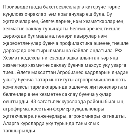
Производствода бәхетсезлекләргә китерүче төрле
күңелсез очраклар һәм яраланулар еш була. Бу
җитәкчеләрнең, белгечләрнең һәм хезмәткәрләрнең
хезмәтне саклау турындагы белемнәренең тиешле
дәрәҗәдә булмавына, һөнәри авырулар һәм
җәрәхәтләнүләр буенча профилактика эшенең тиешле
дәрәҗәдә оештырылмавына бәйләп аңлатыла. РФ
Хезмәт кодексы нигезендә эшкә алынган һәр яңа
хезмәткәр хезмәтне саклау буенча махсус уку узарга
тиеш. Әлеге максаттан Агробизнес кадрларын яңадан
укыту буенча татар институты агропромышленность
комплексы тармакларында эшләүче җитәкчеләр һәм
белгечләр өчен хезмәтне саклау буенча укулар
оештырды. 43 сәгатьлек курсларда районыбызның
агрофирма, крестьян-фермер хуҗалыклары
җитәкчеләре, инженерлары, агрономнары катнашты.
Аларга курсларда уку турында таныклык
тапшырылды.