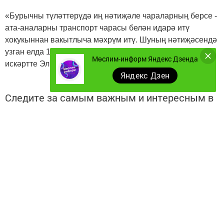
«Бурычны түләттерүдә иң нәтиҗәле чараларның берсе -
ата-аналарны транспорт чарасы белән идарә итү
хокукыннан вакытлыча мәхрүм итү. Шуның нәтиҗәсендә
узган елда 160 миллион сум акча түләттерелде», - дип
Мөслим-информ Яндекс Дзенда
искәртте Эльвира Лабашова.
Яндекс Дзен
Следите за самым важным и интересным в
Telegram-канале
Татмедиа
Читайте новости Татарстана в
национальном мессенджере MАХ:
https://max.ru/tatmedia
Безнең телеграм каналга кушылыгыз!
Телеграм-канал
Без "Дзен"да!
Д
зен