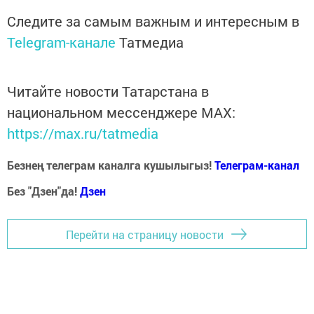
Следите за самым важным и интересным в
Telegram-канале
Татмедиа
Читайте новости Татарстана в
национальном мессенджере MАХ:
https://max.ru/tatmedia
Безнең телеграм каналга кушылыгыз!
Телеграм-канал
Без "Дзен"да!
Д
зен
Перейти на страницу новости