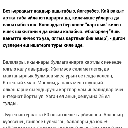
Без һәрвакыт каядыр ашыгабыз, йөгерәбез. Кай вакыт
артка таба әйләнеп карарга да, киләчәкне уйларга да
вакытыбыз юк. Көннәрдән бер көнне "картлык" килеп
ишек шакыганын да сизми калабыз. Әбиләрнең "Яшь
вакытта ничек тә уза, ялгыз картлык бик авыр", - дигән
сүзләрен еш ишетергә туры килә иде.
Балалары, якыннары булмаганнарга картлык көнендә
ялгыз калу авырдыр. Җитмәсә сәламәтлегең дә
мактанырлык булмаса яисә урын өстендә калсаң,
бөтенләй яман. Мөслимдә нәкъ менә шундый
өлкәннәрне сыендыручы картлар һәм инвалидлар өчен
интернат йорты ул. Узган ел аның оешуына 25 ел
тулды.
- Бүген интернатта 50 өлкән кеше тәрбияләнә. Аларның
күбесенең гаиләсе булмаган, балалары да юк. Ә