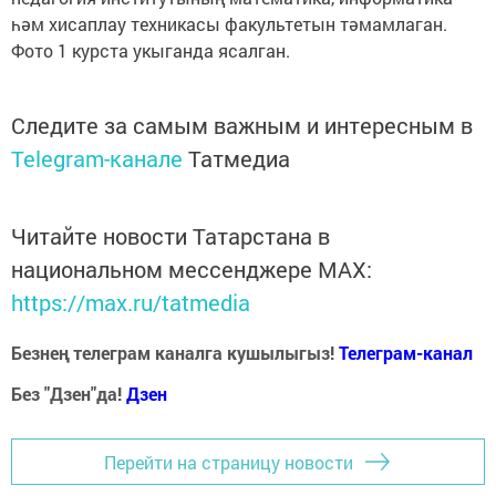
һәм хисаплау техникасы факультетын тәмамлаган.
Фото 1 курста укыганда ясалган.
Следите за самым важным и интересным в
Telegram-канале
Татмедиа
Читайте новости Татарстана в
национальном мессенджере MАХ:
https://max.ru/tatmedia
Безнең телеграм каналга кушылыгыз!
Телеграм-канал
Без "Дзен"да!
Д
зен
Перейти на страницу новости