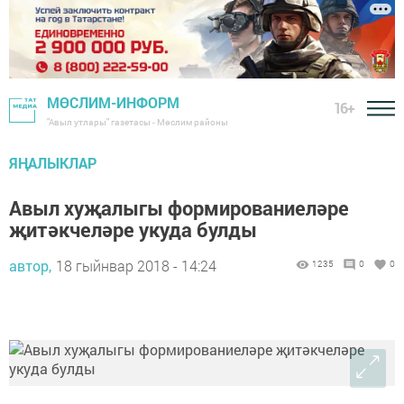
МӨСЛИМ-ИНФОРМ
16+
"Авыл утлары" газетасы - Мөслим районы
ЯҢАЛЫКЛАР
Авыл хуҗалыгы формированиеләре
җитәкчеләре укуда булды
автор,
18 гыйнвар 2018 - 14:24
1235
0
0