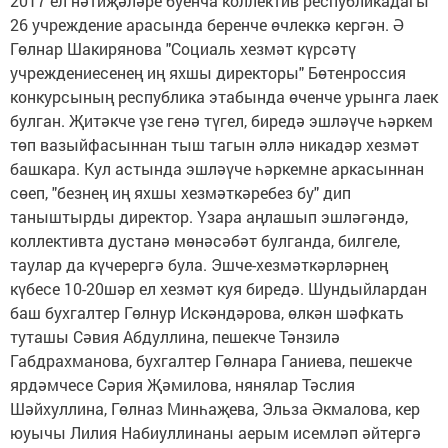
2017 ел нәтиҗәләре буенча коллектив республикадагы
26 учреждение арасында беренче өчлеккә кергән. Ә
Гөлнар Шакирянова "Социаль хезмәт күрсәтү
учреждениесенең иң яхшы директоры" Бөтенроссия
конкурсының республика этабында өченче урынга лаек
булган. Җитәкче үзе генә түгел, биредә эшләүче һәркем
төп вазыйфасыннан тыш тагын әллә никадәр хезмәт
башкара. Кул астында эшләүче һәркемне аркасыннан
сөеп, "безнең иң яхшы хезмәткәребез бу" дип
таныштырды директор. Үзара аңлашып эшләгәндә,
коллективта дустанә мөнәсәбәт булганда, билгеле,
таулар да күчерергә була. Эшче-хезмәткәрләрнең
күбесе 10-20шәр ел хезмәт куя биредә. Шундыйлардан
баш бухгалтер Гөлнур Искәндәрова, өлкән шәфкать
туташы Сәвия Абдуллина, пешекче Тәнзилә
Габдрахманова, бухгалтер Гөлнара Ганиева, пешекче
ярдәмчесе Сәрия Җәмилова, нянялар Тәслия
Шәйхуллина, Гөлназ Минһаҗева, Эльза Әкмалова, кер
юуычы Лилия Набиуллинаны аерым исемләп әйтергә