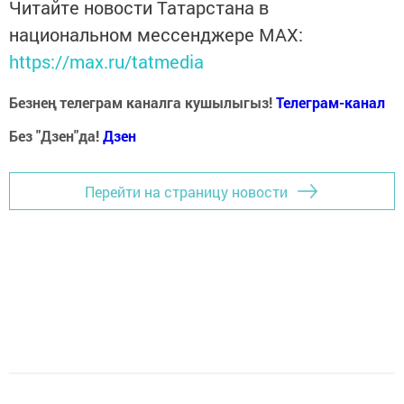
Читайте новости Татарстана в
национальном мессенджере MАХ:
https://max.ru/tatmedia
Безнең телеграм каналга кушылыгыз!
Телеграм-канал
Без "Дзен"да!
Д
зен
Перейти на страницу новости