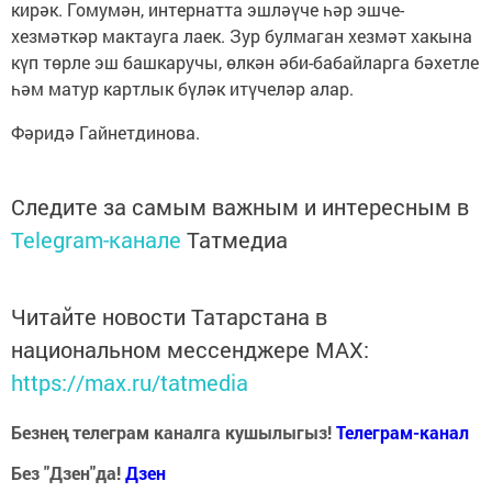
кирәк. Гомумән, интернатта эшләүче һәр эшче-
хезмәткәр мактауга лаек. Зур булмаган хезмәт хакына
күп төрле эш башкаручы, өлкән әби-бабайларга бәхетле
һәм матур картлык бүләк итүчеләр алар.
Фәридә Гайнетдинова.
Следите за самым важным и интересным в
Telegram-канале
Татмедиа
Читайте новости Татарстана в
национальном мессенджере MАХ:
https://max.ru/tatmedia
Безнең телеграм каналга кушылыгыз!
Телеграм-канал
Без "Дзен"да!
Д
зен