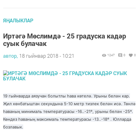
ЯҢАЛЫКЛАР
Иртәгә Мөслимдә - 25 градуска кадәр
суык булачак
автор,
18 гыйнвар 2018 - 10:21
1247
0
0
19 гыйнварда аязучан болытлы һава көтелә. Урыны белән кар.
Җил көнбатыштан секундына 5-10 метр тизлек белән исә. Төнлә
һаваның минималь температурасы -16..-21º, урыны белән -25º.
Көндез һаваның максималь температурасы -13..-18º . Юлларда
бозлавык.