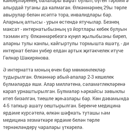
кайберләренең, балалары вафат булып, бүген тәрбиягә
алырдай туганы да калмаган. Өлкәннәрнең 29ы төрле
авырулар белән исәптә тора, инвалидлары бар.
Аларның алтысы - урын өстендә ятучылар. Безнең
максат - интернатыбызның үз йортлары кебек булуын
тәэмин итү. Өлкәннәребезгә күңел җылыбызны биреп,
аларны тулы канлы, кайгыртулы тормышта яшәтү, - ди
интернат белән унбер елдан артык җитәкчелек итүче
Гөлнар Шакирянова.
Ә интернатта моның өчен бар мөмкинлекләр
тудырылган. Өлкәннәр абый-апалар 2-3 кешелек
бүлмәләрдә яши. Алар милләтенә, сәламәтлекләренә
карап урнаштырылган. Бүлмәләр һәркайсы зәвыклы
итеп бизәлгән, тиешле җиһазлары бар. Көн дәвамында
4-5 тапкыр ашату оештырылган. Беренче медицина
ярдәме күрсәтелә, өлкән шәфкать туташы һәм
медицина хезмәткәре ярдәме белән төрле
тернәкләндерү чаралары үткәрелә.