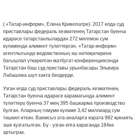
( «Татар-информ», Елена Кривопатре). 2017 елда суд
приставлары федераль хезмәтенең Татарстан буенча
идарәсе татарстанлылардан 272 миллион сум
күләмендә алимент түләттергән. «Татар-информ»
агентлыгында ведомствоның эш нәтиҗәләренә
багышлап үткәрелгән матбугат конференциясендә
Татарстан баш суд приставы урынбасары Эльвира
Лабашова шул хакта белдерде.
Узган елда суд приставлары федераль хезмәтенең
Татарстан буенча идарәсе карамагында алимент
түләттерү буенча 37 мең 395 башкарма производство
булган. Аларның гомуми күләме 3,42 миллиард сум
тәшкил иткән. Ваемсыз ата-аналарга карата 982 җинаять
эше кузгатылган. Бу - узган елга караганда 184кә
артыграк.