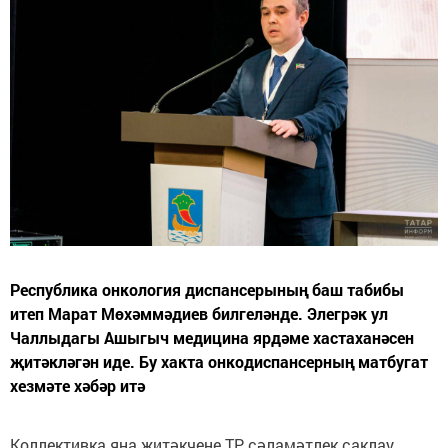
Республика онкология диспансерының баш табибы
итеп Марат Мөхәммәдиев билгеләнде. Элегрәк ул
Чаллыдагы Ашыгыч медицина ярдәме хастаханәсен
җитәкләгән иде. Бу хакта онкодиспансерның матбугат
хезмәте хәбәр итә
Коллективка яңа җитәкчене ТР сәламәтлек саклау