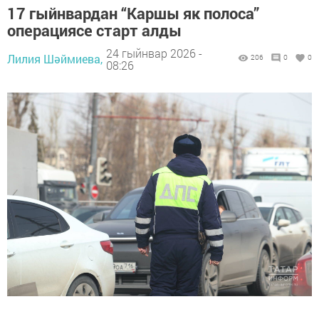
17 гыйнвардан “Каршы як полоса”
операциясе старт алды
24 гыйнвар 2026 -
Лилия Шәймиева,
206
0
0
08:26