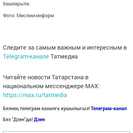
башкарыла.
Фото: Мөслим-информ
Следите за самым важным и интересным в
Telegram-канале
Татмедиа
Читайте новости Татарстана в
национальном мессенджере MАХ:
https://max.ru/tatmedia
Безнең телеграм каналга кушылыгыз!
Телеграм-канал
Без "Дзен"да!
Д
зен