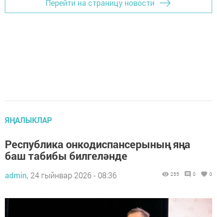
Перейти на страницу новости
ЯҢАЛЫКЛАР
Республика онкодиспансерының яңа
баш табибы билгеләнде
admin,
24 гыйнвар 2026 - 08:36
255
0
0