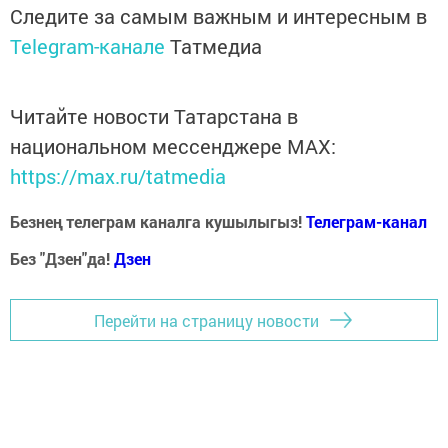
Следите за самым важным и интересным в
Telegram-канале
Татмедиа
Читайте новости Татарстана в
национальном мессенджере MАХ:
https://max.ru/tatmedia
Безнең телеграм каналга кушылыгыз!
Телеграм-канал
Без "Дзен"да!
Д
зен
Перейти на страницу новости