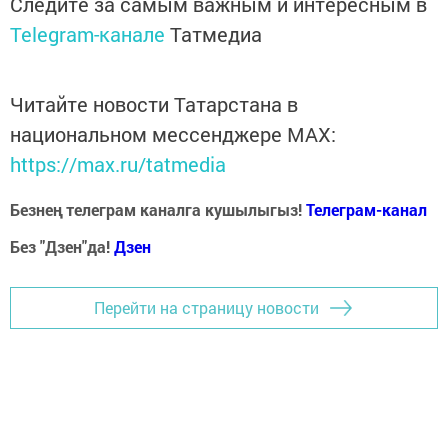
Следите за самым важным и интересным в
Telegram-канале
Татмедиа
Читайте новости Татарстана в
национальном мессенджере MАХ:
https://max.ru/tatmedia
Безнең телеграм каналга кушылыгыз!
Телеграм-канал
Без "Дзен"да!
Д
зен
Перейти на страницу новости