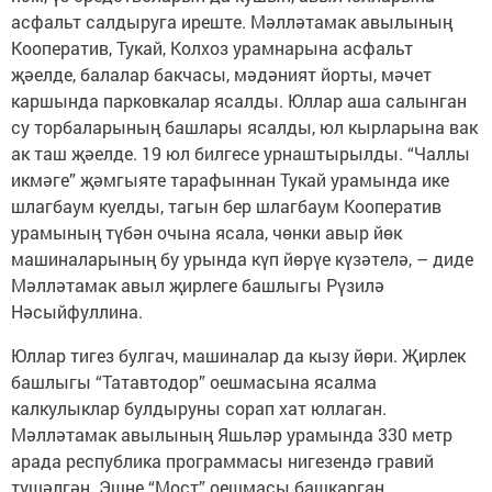
асфальт салдыруга иреште. Мәлләтамак авылының
Кооператив, Тукай, Колхоз урамнарына асфальт
җәелде, балалар бакчасы, мәдәният йорты, мәчет
каршында парковкалар ясалды. Юллар аша салынган
су торбаларының башлары ясалды, юл кырларына вак
ак таш җәелде. 19 юл билгесе урнаштырылды. “Чаллы
икмәге” җәмгыяте тарафыннан Тукай урамында ике
шлагбаум куелды, тагын бер шлагбаум Кооператив
урамының түбән очына ясала, чөнки авыр йөк
машиналарының бу урында күп йөрүе күзәтелә, – диде
Мәлләтамак авыл җирлеге башлыгы Рүзилә
Нәсыйфуллина.
Юллар тигез булгач, машиналар да кызу йөри. Җирлек
башлыгы “Татавтодор” оешмасына ясалма
калкулыклар булдыруны сорап хат юллаган.
Мәлләтамак авылының Яшьләр урамында 330 метр
арада республика программасы нигезендә гравий
түшәлгән. Эшне “Мост” оешмасы башкарган.