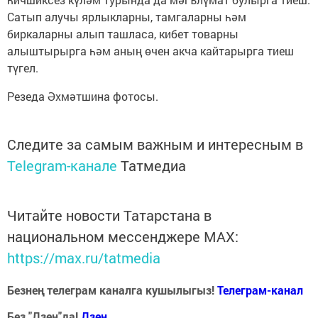
Сатып алучы ярлыкларны, тамгаларны һәм
биркаларны алып ташласа, кибет товарны
алыштырырга һәм аның өчен акча кайтарырга тиеш
түгел.
Резеда Әхмәтшина фотосы.
Следите за самым важным и интересным в
Telegram-канале
Татмедиа
Читайте новости Татарстана в
национальном мессенджере MАХ:
https://max.ru/tatmedia
Безнең телеграм каналга кушылыгыз!
Телеграм-канал
Без "Дзен"да!
Д
зен