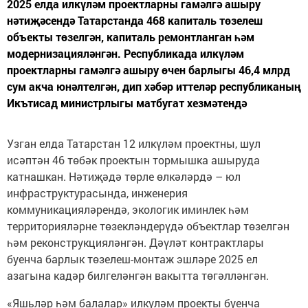
2025 елда илкүләм проектларны гамәлгә ашыру
нәтиҗәсендә Татарстанда 468 капиталь төзелеш
объекты төзелгән, капиталь ремонтланган һәм
модернизацияләнгән. Республикада илкүләм
проектларны гамәлгә ашыру өчен барлыгы 46,4 млрд
сум акча юнәлтелгән, дип хәбәр иттеләр республиканың
Икътисад министрлыгы матбугат хезмәтендә
Узган елда Татарстан 12 илкүләм проектны, шул
исәптән 46 төбәк проектын тормышка ашыруда
катнашкан. Нәтиҗәдә төрле өлкәләрдә – юл
инфраструктурасында, инженерия
коммуникацияләрендә, экологик иминлек һәм
территорияләрне төзекләндерүдә объектлар төзелгән
һәм реконструкцияләнгән. Дәүләт контрактлары
буенча барлык төзелеш-монтаж эшләре 2025 ел
азагына кадәр билгеләнгән вакытта төгәлләнгән.
«Яшьләр һәм балалар» илкүләм проекты буенча