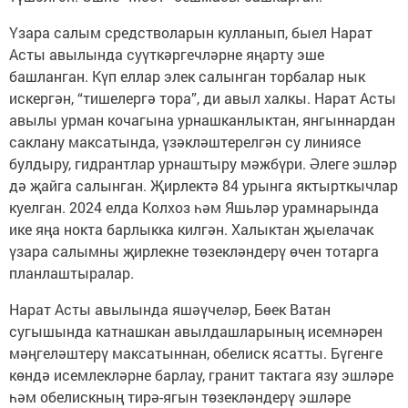
Үзара салым средстволарын кулланып, быел Нарат
Асты авылында суүткәргечләрне яңарту эше
башланган. Күп еллар элек салынган торбалар нык
искергән, “тишелергә тора”, ди авыл халкы. Нарат Асты
авылы урман кочагына урнашканлыктан, янгыннардан
саклану максатында, үзәкләштерелгән су линиясе
булдыру, гидрантлар урнаштыру мәжбүри. Әлеге эшләр
дә җайга салынган. Җирлектә 84 урынга яктырткычлар
куелган. 2024 елда Колхоз һәм Яшьләр урамнарында
ике яңа нокта барлыкка килгән. Халыктан җыелачак
үзара салымны җирлекне төзекләндерү өчен тотарга
планлаштыралар.
Нарат Асты авылында яшәүчеләр, Бөек Ватан
сугышында катнашкан авылдашларының исемнәрен
мәңгеләштерү максатыннан, обелиск ясатты. Бүгенге
көндә исемлекләрне барлау, гранит тактага язу эшләре
һәм обелискның тирә-ягын төзекләндерү эшләре