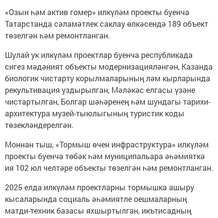
«Озын һәм актив гомер» илкүләм проекты буенча
Татарстанда сәламәтлек саклау өлкәсендә 189 объект
төзелгән һәм ремонтланган.
Шулай ук илкүләм проектлар буенча республикада
сигез мәдәният объекты модернизацияләнгән, Казанда
биологик чистарту корылмаларының ләм кырларында
рекультивация уздырылган, Мәләкәс елгасы үзәне
чистартылган, Болгар шәһәренең һәм шундагы тарихи-
архитектура музей-тыюлыгының туристик коды
төзекләндерелгән.
Моннан тыш, «Тормыш өчен инфраструктура» илкүләм
проекты буенча төбәк һәм муниципальара әһәмияткә
ия 102 юл челтәре объекты төзелгән һәм ремонтланган.
2025 елда илкүләм проектларны тормышка ашыру
кысаларында социаль әһәмиятле оешмаларның
матди-техник базасы яхшыртылган, икътисадның