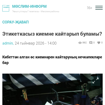
МӨСЛИМ-ИНФОРМ
16+
"Авыл утлары" газетасы - Мөслим районы
СОРАУ-ҖАВАП
Этикеткасыз киемне кайтарып буламы?
admin,
24 гыйнвар 2026 - 14:00
892
0
0
Кибеттән алган өс киемнәрен кайтаруның нечкәлекләре
бар