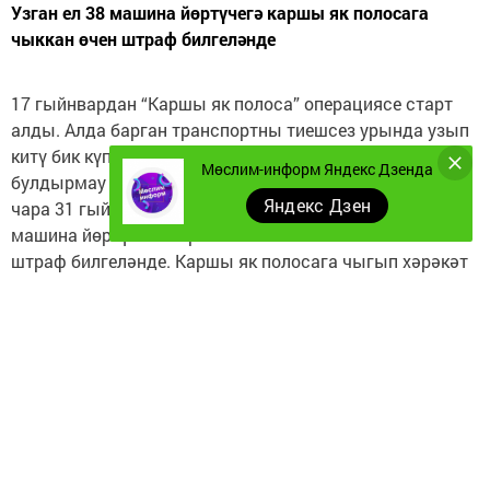
Узган ел 38 машина йөртүчегә каршы як полосага
чыккан өчен штраф билгеләнде
17 гыйнвардан “Каршы як полоса” операциясе старт
алды. Алда барган транспортны тиешсез урында узып
китү бик күп юл һәлакәтләренә китерә. Фаҗигаләрне
Мөслим-информ Яндекс Дзенда
булдырмау максатында уздырылучы профилактик
Яндекс Дзен
чара 31 гыйнварга кадәр дәвам итәчәк. “Узган ел 38
машина йөртүчегә каршы як полосага чыккан өчен
штраф билгеләнде. Каршы як полосага чыгып хәрәкәт
итү – иң куркыныч маневрларның берсе. Аның һәр
очрагы сагаерга мәҗбүр итә. Әйтик, юлның таулы
урыннарын үткәндә, кискен борылышларда юлны күрү
мөмкинлеге кими. Шуңа, алдагы машинаны уза
башлаганчы, машина йөртүче маневрның
куркынычсызлыгына һәм юл хәрәкәтендә
катнашучыларга комачауламавына инанырга һәм
кагыйдәләрне үтәргә тиеш”, – дип кисәтә