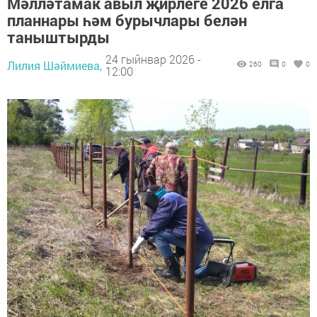
Мәлләтамак авыл җирлеге 2026 елга
планнары һәм бурычлары белән
таныштырды
24 гыйнвар 2026 -
Лилия Шәймиева,
260
0
0
12:00