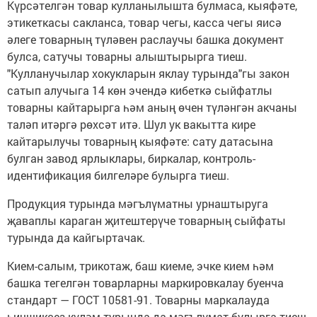
Күрсәтелгән товар кулланылышта булмаса, кыяфәте,
этикеткасы сакланса, товар чегы, касса чегы яисә
әлеге товарның түләвен раслаучы башка документ
булса, сатучы товарны алыштырырга тиеш.
"Кулланучылар хокукларын яклау турында"гы закон
сатып алучыга 14 көн эчендә кибеткә сыйфатлы
товарны кайтарырга һәм аның өчен түләнгән акчаны
таләп итәргә рөхсәт итә. Шул ук вакытта кире
кайтарылучы товарның кыяфәте: сату датасына
булган завод ярлыклары, биркалар, контроль-
идентификация билгеләре булырга тиеш.
Продукция турында мәгълүматны урнаштыруга
җаваплы караган җитештерүче товарның сыйфаты
турында да кайгыртачак.
Кием-салым, трикотаж, баш киеме, эчке кием һәм
башка тегелгән товарларны маркировкалау буенча
стандарт — ГОСТ 10581-91. Товарны маркалауда
һичшиксез күләм турында да мәгълүмат булырга тиеш.