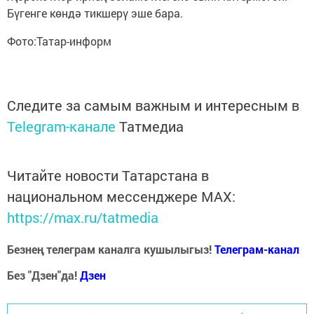
Бүгенге көндә тикшерү эше бара.
Фото:Татар-информ
Следите за самым важным и интересным в
Telegram-канале
Татмедиа
Читайте новости Татарстана в
национальном мессенджере MАХ:
https://max.ru/tatmedia
Безнең телеграм каналга кушылыгыз!
Телеграм-канал
Без "Дзен"да!
Д
зен