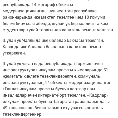
республикада 14 мәгариф объекты
модернизацияләнгән, шул исәптән республика
районнарында ике мәктәп төзелгән һәм 10 гомуми
белем бирү мәктәбендә, шулай ук бер көллияттә һәм
студентлар тулай торагында капиталь ремонт ясалган.
Шулай ук Чаллыда ике балалар бакчасы төзелгән,
Казанда ике балалар бакчасына капиталь ремонт
үткәрелгән.
Шулай ук узган елда республикада «Тормыш өчен
инфраструктура» илкүләм проекты кысаларында 51
җәмәгать киңлеге төзекләндерелгән, коммуналь
инфраструктураның 47 объекты модернизацияләнгән.
«Гаилә» илкүләм проекты буенча картлар һәм
инвалидлар өчен интернат-йорт төзелгән. «Кадрлар»
илкүләм проекты буенча Татарстан районнарындагы
49 халыкны эш белән тәэмин итү үзәген капиталь
төзекләндергәннәр.