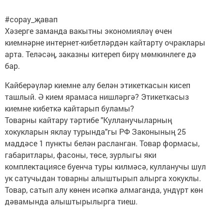
#сорау_җавап
Хәзерге заманда вакытны экономияләү өчен
киемнәрне интернет-кибетләрдән кайтарту очраклары
арта. Теләсәң, заказны китереп бирү мөмкинлеге дә
бар.
Кайберәүләр киемне алу белән этикеткасын кисеп
ташлый. Ә кием ярамаса нишләргә? Этикеткасыз
киемне кибеткә кайтарып буламы?
Товарны кайтару тәртибе "Кулланучыларның
хокукларын яклау турында"гы РФ Законының 25
маддәсе 1 пункты белән расланган. Товар формасы,
габаритлары, фасоны, төсе, зурлыгы яки
комплектациясе буенча туры килмәсә, кулланучы шул
ук сатучыдан товарны алыштырып алырга хокуклы.
Товар, сатып алу көнен исәпкә алмаганда, ундүрт көн
дәвамында алыштырылырга тиеш.