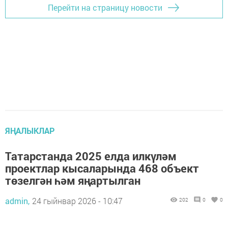
Перейти на страницу новости
ЯҢАЛЫКЛАР
Татарстанда 2025 елда илкүләм
проектлар кысаларында 468 объект
төзелгән һәм яңартылган
admin,
24 гыйнвар 2026 - 10:47
202
0
0