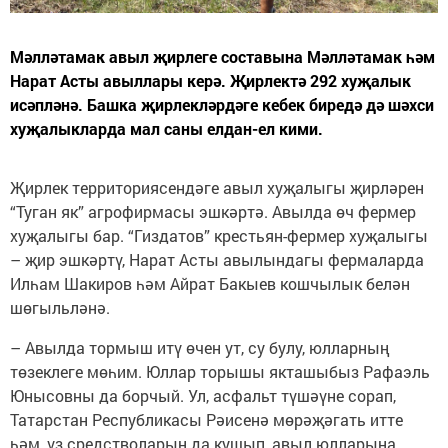
Мәлләтамак авыл җирлеге составына Мәлләтамак һәм
Нарат Асты авыллары керә. Җирлектә 292 хуҗалык
исәпләнә. Башка җирлекләрдәге кебек биредә дә шәхси
хуҗалыкларда мал саны елдан-ел кими.
Җирлек территориясендәге авыл хуҗалыгы җирләрен
“Туган як” агрофирмасы эшкәртә. Авылда өч фермер
хуҗалыгы бар. “Гиздатов” крестьян-фермер хуҗалыгы
– җир эшкәртү, Нарат Асты авылындагы фермаларда
Илһам Шакиров һәм Айрат Бакыев кошчылык белән
шөгыльләнә.
– Авылда тормыш итү өчен ут, су булу, юлларның
төзеклеге мөһим. Юллар торышы якташыбыз Рафаэль
Юнысовны да борчый. Ул, асфальт түшәүне сорап,
Татарстан Республикасы Рәисенә мөрәҗәгать итте
һәм, үз средстволарын да кушып, авыл юлларына