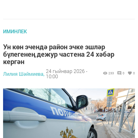
ИМИНЛЕК
Ун көн эчендә район эчке эшләр
бүлегенең дежур частена 24 хәбәр
кергән
24 гыйнвар 2026 -
Лилия Шәймиева,
233
0
0
10:00