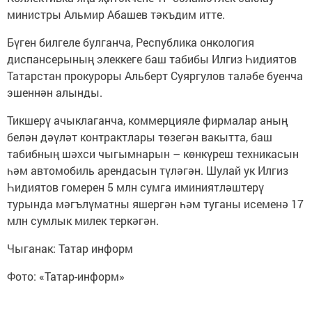
министры Альмир Абашев тәкъдим итте.
Бүген билгеле булганча, Республика онкология
диспансерының элеккеге баш табибы Илгиз Һидиятов
Татарстан прокуроры Альберт Суяргулов таләбе буенча
эшеннән алынды.
Тикшерү ачыклаганча, коммерцияле фирмалар аның
белән дәүләт контрактлары төзегән вакытта, баш
табибның шәхси чыгымнарын – көнкүреш техникасын
һәм автомобиль арендасын түләгән. Шулай ук Илгиз
Һидиятов гомерен 5 млн сумга иминиятләштерү
турында мәгълүматны яшергән һәм туганы исеменә 17
млн сумлык милек теркәгән.
Чыганак: Татар информ
Фото: «Татар-информ»