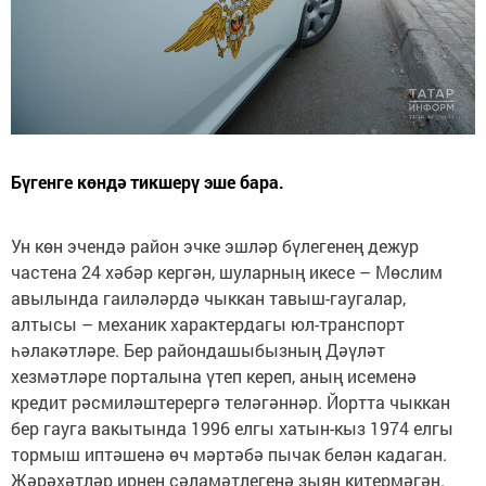
Бүгенге көндә тикшерү эше бара.
Ун көн эчендә район эчке эшләр бүлегенең дежур
частена 24 хәбәр кергән, шуларның икесе – Мөслим
авылында гаиләләрдә чыккан тавыш-гаугалар,
алтысы – механик характердагы юл-транспорт
һәлакәтләре. Бер райондашыбызның Дәүләт
хезмәтләре порталына үтеп кереп, аның исеменә
кредит рәсмиләштерергә теләгәннәр. Йортта чыккан
бер гауга вакытында 1996 елгы хатын-кыз 1974 елгы
тормыш иптәшенә өч мәртәбә пычак белән кадаган.
Җәрәхәтләр ирнең сәламәтлегенә зыян китермәгән.