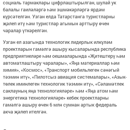
социаль тармаклары цифрлаштырылган, шулай ук
балалы гаиләләргә һәм эшмәкәрләргә ярдәм
күрсәтелгән. Узган елда Татарстанга туристларны
җәлеп итү һәм туристлар агымын арттыру өчен
чаралар үткәрелгән.
Узган ел азагында технологик лидерлык илкүләм
проектларын гамәлгә ашыру кысаларында республика
предприятиеләре һәм оешмаларында «Җитештерү һәм
автоматлаштыру чаралары», «Яңа материаллар һәм
химия», «Космос», «Транспорт мобильлеген сәнәгый
тәэмин итү», «Пилотсыз авиация системалары», «Азык-
төлек иминлеген технологик тәэмин итү», «Сәламәтлек
саклауның яңа технологияләре» һәм «Яңа атом һәм
энергетика технологияләре» кебек проектларны
гамәлгә ашыру өчен 6 млн сумнан артык федераль
акча җәлеп ителгән.