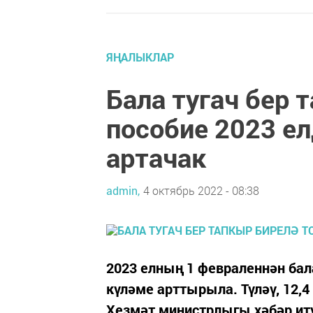
ЯҢАЛЫКЛАР
Бала тугач бер 
пособие 2023 ел
артачак
admin,
4 октябрь 2022 - 08:38
2023 елның 1 февраленнән бал
күләме арттырыла. Түләү, 12,4
Хезмәт министрлыгы хәбәр ит