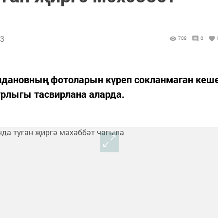
23
708
0
лдановның фотоларын күреп сокланмаган кеш
урлыгы тасвирлана аларда.