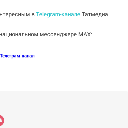
интересным в
Telegram-канале
Татмедиа
в национальном мессенджере MАХ:
Телеграм-канал