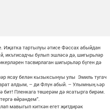
е. Иҗатка тартылуы әтисе Фәссах абыйдан
ый, икътисадчы булып эшләсә дә, шигырьләр
фикерләрен тасвирлаган шигырьләр бүген дә
әр ясау белән кызыксынуы улы Эмиль тугач
арат алдым, – ди Флүн абый. – Улымның һәр
ә бит! Пленкага төшерәм дә ясатырга бирәм.
тергә өйрәндем”.
лап мавыгып киткән егет җитдирәк