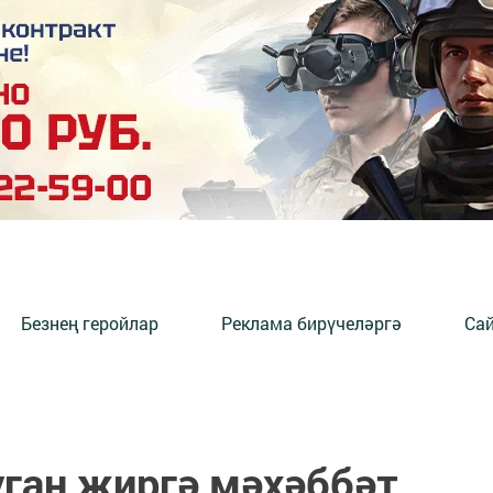
Безнең геройлар
Реклама бирүчеләргә
Сай
ган җиргә мәхәббәт