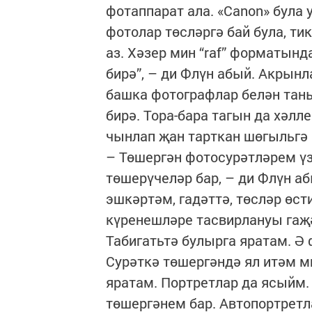
фотаппарат ала. «Canon» була 
фотолар төсләргә бай була, т
аз. Хәзер мин “raf” форматынд
бирә”, – ди Флүн абый. Акрын
башка фотографлар белән таны
бирә. Тора-бара тагын да хәлл
чынлап җан тарткан шөгыльгә
– Төшергән фотосурәтләрем ү
төшерүчеләр бар, – ди Флүн 
эшкәртәм, гадәттә, төсләр өст
күренешләре тасвирлануы гаҗә
Табигатьтә булырга яратам. Ә
Сурәткә төшергәндә ял итәм м
яратам. Портретлар да ясыйм.
төшергәнем бар. Автопортретла