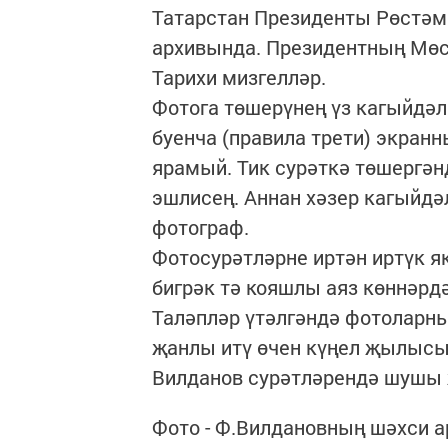
Татарстан Президенты Рөстәм
архивында. Президентның Мөсл
Тарихи мизгелләр.
Фотога төшерүнең үз кагыйдәлә
буенча (правила трети) экранн
ярамый. Тик сурәткә төшергә
эшлисең. Аннан хәзер кагыйдә
фотограф.
Фотосурәтләрне иртән иртүк я
бигрәк тә кояшлы аяз көннәрд
Таләпләр үтәлгәндә фотоларн
җанлы итү өчен күңел җылысы,
Вилданов сурәтләрендә шушы 
Фото - Ф.Вилдановның шәхси 