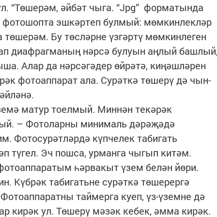
ул. “Төшерәм, әйбәт чыга. “Jpg” форматында
ик фотошопта эшкәртеп булмый: мөмкинлекләр
а төшерәм. Бу төсләрне үзгәртү мөмкинлеген
лап диафрагманың нәрсә булуын аңлый башлый
ша. Алар да нәрсәгәдер өйрәтә, киңәшләрен
ерәк фотоаппарат ала. Сурәткә төшерү дә чын-
 әйләнә.
земә матур тоелмый. Миннән текәрәк
абый. – Фотоларны минималь дәрәҗәдә
им. Фотосурәтләрдә күпчелек табигать
п түгел. Эч пошса, урманга чыгып китәм.
 фотоаппаратым һәрвакыт үзем белән йөри.
ин. Күбрәк табигатьне сурәткә төшерергә
 Фотоаппаратны таймерга куеп, үз-үземне дә
р кирәк ул. Төшерү мәзәк кебек, әмма кирәк.