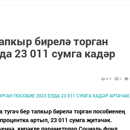
тапкыр бирелә торган
да 23 011 сумга кадәр
815
0
а тугач бер тапкыр бирелә торган пособиенең
 процентка артып, 23 011 сумга җитәчәк.
үенчә, кирәкле параметрлар Социаль фонд