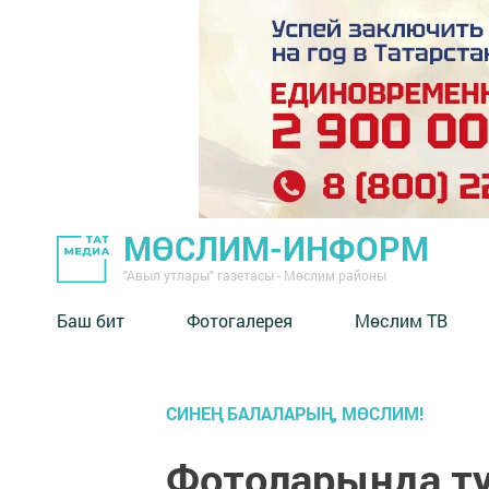
МӨСЛИМ-ИНФОРМ
"Авыл утлары" газетасы - Мөслим районы
Баш бит
Фотогалерея
Мөслим ТВ
СИНЕҢ БАЛАЛАРЫҢ, МӨСЛИМ!
Фотоларында ту