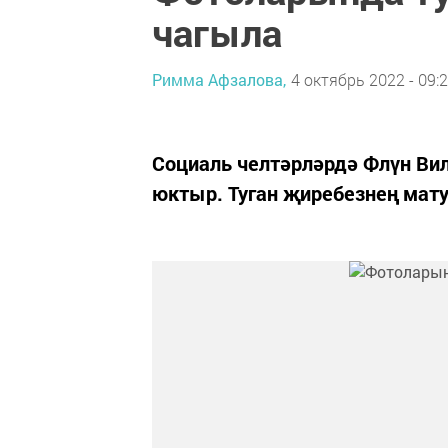
чагыла
Римма Афзалова,
4 октябрь 2022 - 09:
Социаль челтәрләрдә Флүн Ви
юктыр. Туган җиребезнең мат