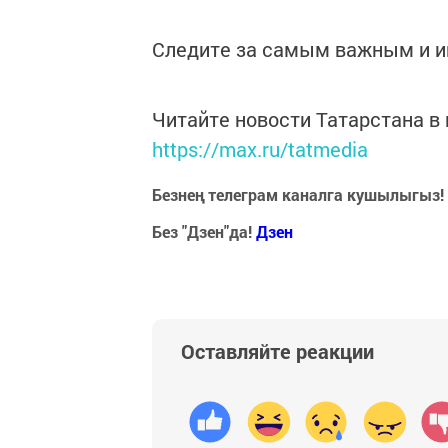
Следите за самым важным и 
Читайте новости Татарстана 
https://max.ru/tatmedia
Безнең телеграм каналга кушылыгыз!
Без "Дзен"да!
Д
зен
Оставляйте реакции