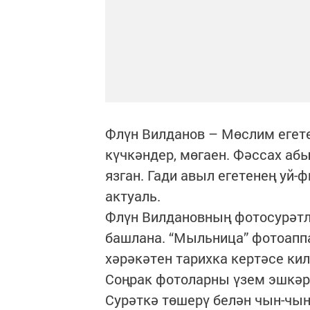
Флүн Вилданов – Мөслим егет
күчкәндер, мөгаен. Фәссах аб
язган. Гади авыл егетенең уй-
актуаль.
Флүн Вилдановның фотосурәтл
башлана. “Мыльница” фотоапп
хәрәкәтен тарихка кертәсе кил
Соңрак фотоларны үзем эшкәр
Сурәткә төшерү белән чын-чын