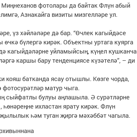
 Миңнеханов фотолары да байтак Флүн абый
имгә, Азнакайга визиты мизгелләре ул.
ре, үз хәйләләре дә бар. “Өчлек кагыйдәсе
ы өчкә бүлергә кирәк. Объектны уртага куярга
ндә кагыйдәләрне уйламыйсың, күңел кушканча
ләргә каршы бару тенденциясе күзәтелә”, – ди
ки кояш батканда ясау отышлы. Көзге чорда,
ә фотосурәтләр матур чыга.
ың сыйфатлы булуы аңлашыла. Ә сурәтләрне
 һөнәреңне ихластан ярату кирәк. Флүн
җылылык һәм туган җиргә мәхәббәт чагыла.
архивыннана