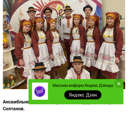
Мөслим-информ Яндекс Дзенда
Яндекс Дзен
Ансамбльнең җитәкчеләре – Ольга Нуруллина, Булат
Солтанов.
Г. Тукай исемендәге Мөслим урта мәктәбенең "Тукай