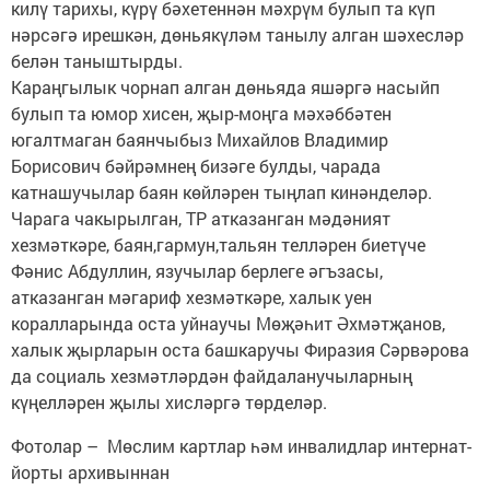
килү тарихы, күрү бәхетеннән мәхрүм булып та күп
нәрсәгә ирешкән, дөньякүләм танылу алган шәхесләр
белән таныштырды.
Караңгылык чорнап алган дөньяда яшәргә насыйп
булып та юмор хисен, җыр-моңга мәхәббәтен
югалтмаган баянчыбыз Михайлов Владимир
Борисович бәйрәмнең бизәге булды, чарада
катнашучылар баян көйләрен тыңлап кинәнделәр.
Чарага чакырылган, ТР атказанган мәдәният
хезмәткәре, баян,гармун,тальян телләрен биетүче
Фәнис Абдуллин, язучылар берлеге әгъзасы,
атказанган мәгариф хезмәткәре, халык уен
коралларында оста уйнаучы Мөҗәһит Әхмәтҗанов,
халык җырларын оста башкаручы Фиразия Сәрвәрова
да социаль хезмәтләрдән файдаланучыларның
күңелләрен җылы хисләргә төрделәр.
Фотолар – Мөслим картлар һәм инвалидлар интернат-
йорты архивыннан