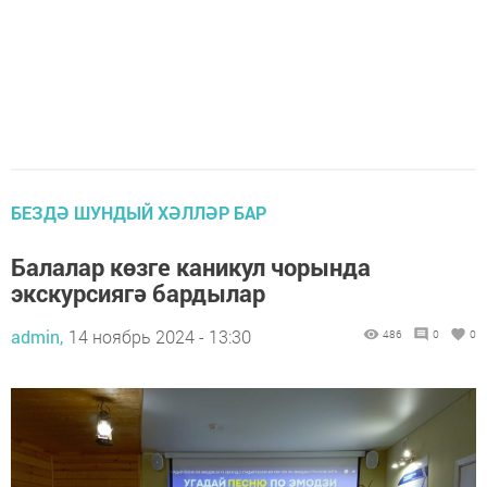
БЕЗДӘ ШУНДЫЙ ХӘЛЛӘР БАР
Балалар көзге каникул чорында
экскурсиягә бардылар
admin,
14 ноябрь 2024 - 13:30
486
0
0