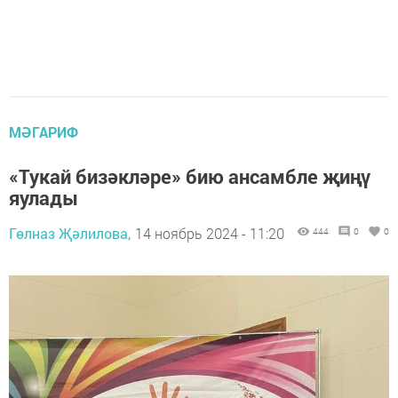
МӘГАРИФ
«Тукай бизәкләре» бию ансамбле җиңү
яулады
Гөлназ Җәлилова,
14 ноябрь 2024 - 11:20
444
0
0