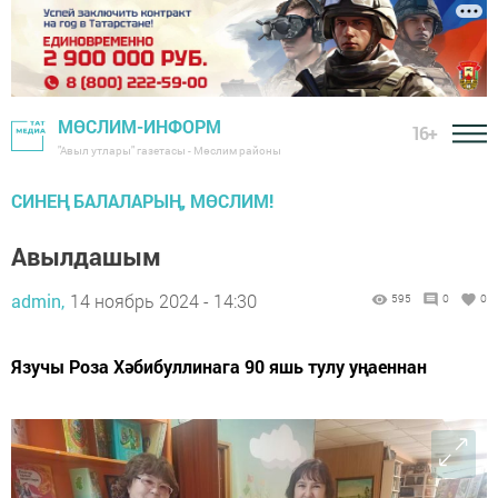
МӨСЛИМ-ИНФОРМ
16+
"Авыл утлары" газетасы - Мөслим районы
СИНЕҢ БАЛАЛАРЫҢ, МӨСЛИМ!
Авылдашым
admin,
14 ноябрь 2024 - 14:30
595
0
0
Язучы Роза Хәбибуллинага 90 яшь тулу уңаеннан