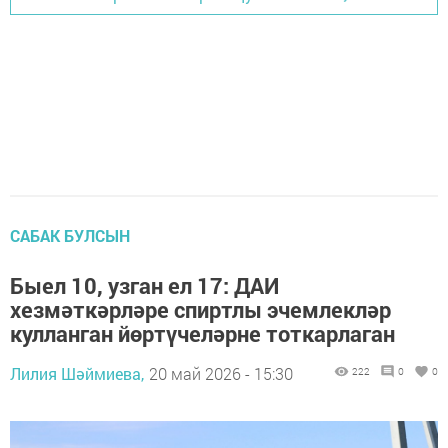
САБАК БУЛСЫН
Быел 10, узган ел 17: ДАИ
хезмәткәрләре спиртлы эчемлекләр
кулланган йөртүчеләрне тоткарлаган
Лилия Шәймиева,
20 май 2026 - 15:30
222
0
0