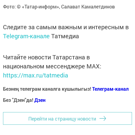
Фото: © «Татар-информ», Салават Камалетдинов
Следите за самым важным и интересным в
Telegram-канале
Татмедиа
Читайте новости Татарстана в
национальном мессенджере MАХ:
https://max.ru/tatmedia
Безнең телеграм каналга кушылыгыз!
Телеграм-канал
Без "Дзен"да!
Д
зен
Перейти на страницу новости