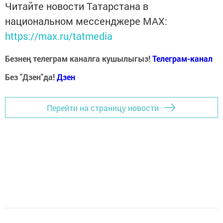
Читайте новости Татарстана в
национальном мессенджере MАХ:
https://max.ru/tatmedia
Безнең телеграм каналга кушылыгыз!
Телеграм-канал
Без "Дзен"да!
Д
зен
Перейти на страницу новости