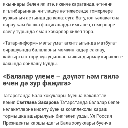
якыннары белән ял итә, икенче караганда, әти-әни
игътибарыннан читләшүе нәтиҗәсендә гомерләре
куркыныч астында да кала: суга бату, юл һәлакәтенә
очрау һәм башка фаҗигаләрдә имгәнеп, гомерләре
өзелү турында яман хәбәрләр килеп тора.
«Татар-информ» мәгълүмат агентлыгында матбугат
очрашуында балаларны мөмкин кадәр саклау,
кайгыртып тору, күз уңыннан ычкындырмау кирәклеге
хакында сөйләшү булды.
«Балалар үлеме – дәүләт һәм гаилә
өчен дә зур фаҗига»
Татарстанда Бала хокуклары буенча вәкаләтле
вәкил
Светлана Захарова
Татарстанда балалар белән
һәлакәтләрне кисәтү буенча комплекслы караш
тормышка ашырылуын билгеләп узды. Ул Россия
Президенты каршындагы Бала хокуклары буенча