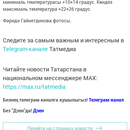
минималь температурасы +10+14 градус. Көндез
максималь температура +22+26 градус.
Фәридә Гайнетдинова фотосы.
Следите за самым важным и интересным в
Telegram-канале
Татмедиа
Читайте новости Татарстана в
национальном мессенджере MАХ:
https://max.ru/tatmedia
Безнең телеграм каналга кушылыгыз!
Телеграм-канал
Без "Дзен"да!
Д
зен
Перейти на страницу новости