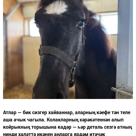
Атлар — бик сизгер хайваннар, аларның кәефе тән теле
аша ачык чагыла. Колакларның хәрәкәтеннән алып
койрыкның торышына кадәр — һәр деталь сезгә атның
нинди халәттә икәнен аңларга ярдәм итәчәк