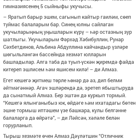
гимназиясенең 5 сыйныфы укучысы.
– Яратып барыр эшем, сагынып кайтыр гаиләм, сөеп
туймас балаларым бар. Синең юлны сайлаган
укучыларыңның уңышларын күрү – һәр остазның зур
шатлыгы. Укучыларым Фәрхәд Хәбибуллин, Рунар
Сәхбетдинов, Альбина Абдуллина кайчандыр үзләре
шөгыльләнгән бассейнда хезмәт юлларын
башладылар. Алга таба да туып-үскән җиремдә файда
китереп эшлисем һәм яшисем килә! – ди Алмаз.
Егет кешегә җитмеш төрле һөнәр дә аз, дип белми
әйтмәгәннәр. Агач эшләрендә дә, эретеп ябыштыруда
да сынатмый Алмаз. Бер эштән дә куркып тормый.
“Кешегә ялынганыбыз юк, өйдәге һәм ихатадагы бөтен
эшне тормыш иптәшем үзе башкара, кулы белгәнне
балаларга да өйрәтә”, – ди Ләйсән, хәләле белән
горурланып.
Тырыш хезмәте өчен Алмаз Дәүләтшин “Отличник