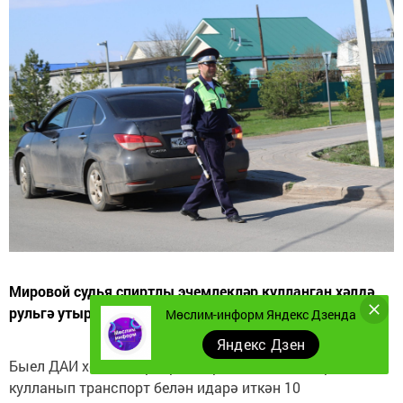
Мировой судья спиртлы эчемлекләр кулланган хәлдә
рульгә утырган Солтанов эшен карады
Мөслим-информ Яндекс Дзенда
Яндекс Дзен
Быел ДАИ хезмәткәрләре спиртлы эчемлекләр
кулланып транспорт белән идарә иткән 10