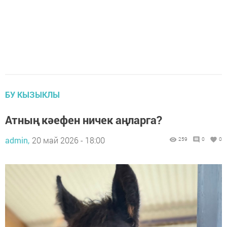
БУ КЫЗЫКЛЫ
Атның кәефен ничек аңларга?
admin,
20 май 2026 - 18:00
259
0
0