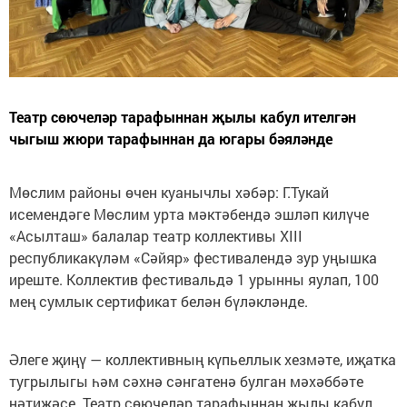
Театр сөючеләр тарафыннан җылы кабул ителгән
чыгыш жюри тарафыннан да югары бәяләнде
Мөслим районы өчен куанычлы хәбәр: Г.Тукай
исемендәге Мөслим урта мәктәбендә эшләп килүче
«Асылташ» балалар театр коллективы XIII
республикакүләм «Сәйяр» фестивалендә зур уңышка
иреште. Коллектив фестивальдә 1 урынны яулап, 100
мең сумлык сертификат белән бүләкләнде.
Әлеге җиңү — коллективның күпьеллык хезмәте, иҗатка
тугрылыгы һәм сәхнә сәнгатенә булган мәхәббәте
нәтиҗәсе. Театр сөючеләр тарафыннан җылы кабул