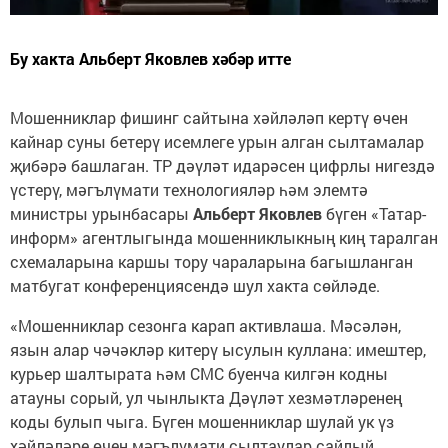
Бу хакта Альберт Яковлев хәбәр итте
Мошенниклар фишинг сайтына хәйләләп кертү өчен
кайнар суны бетерү исемлеге урын алган сылтамалар
җибәрә башлаган. ТР дәүләт идарәсен цифрлы нигездә
үстерү, мәгълүмати технологияләр һәм элемтә
министры урынбасары
Альберт Яковлев
бүген «Татар-
информ» агентлыгында мошенниклыкның киң таралган
схемаларына каршы тору чараларына багышланган
матбугат конференциясендә шул хакта сөйләде.
«Мошенниклар сезонга карап активлаша. Мәсәлән,
язын алар чәчәкләр китерү ысулын куллана: имештер,
курьер шалтырата һәм СМС буенча килгән кодны
атауны сорый, ул чынлыкта Дәүләт хезмәтләренең
коды булып чыга. Бүген мошенниклар шулай ук үз
хәйләләре өчен мәгълүмати сылтаулар сайлый.