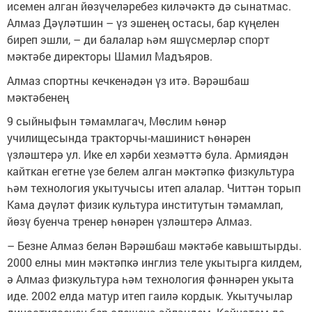
исемен алган йөзүчеләребез киләчәктә дә сынатмас.
Алмаз Дәүләтшин – үз эшенең остасы, бар күңелен
биреп эшли, – ди балалар һәм яшүсмерләр спорт
мәктәбе директоры Шамил Мадъяров.
Алмаз спортны кечкенәдән үз итә. Вәрәшбаш
мәктәбенең
9 сыйныфын тәмамлагач, Мөслим һөнәр
училищесында тракторчы-машинист һөнәрен
үзләштерә ул. Ике ел хәрби хезмәттә була. Армиядән
кайткан егетне үзе белем алган мәктәпкә физкультура
һәм технология укытучысы итеп алалар. Читтән торып
Кама дәүләт физик культура институтын тәмамлап,
йөзү буенча тренер һөнәрен үзләштерә Алмаз.
– Безне Алмаз белән Вәрәшбаш мәктәбе кавыштырды.
2000 елны мин мәктәпкә инглиз теле укытырга килдем,
ә Алмаз физкультура һәм технология фәннәрен укыта
иде. 2002 елда матур итеп гаилә кордык. Укытучылар