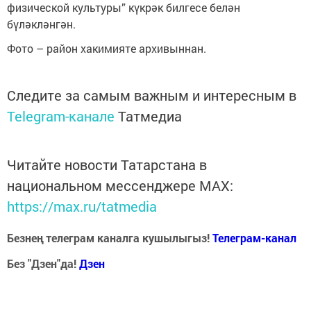
физической культуры” күкрәк билгесе белән
бүләкләнгән.
Фото – район хакимияте архивыннан.
Следите за самым важным и интересным в
Telegram-канале
Татмедиа
Читайте новости Татарстана в
национальном мессенджере MАХ:
https://max.ru/tatmedia
Безнең телеграм каналга кушылыгыз!
Телеграм-канал
Без "Дзен"да!
Д
зен