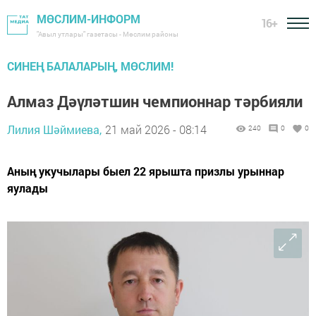
МӨСЛИМ-ИНФОРМ
16+
"Авыл утлары" газетасы - Мөслим районы
СИНЕҢ БАЛАЛАРЫҢ, МӨСЛИМ!
Алмаз Дәүләтшин чемпионнар тәрбияли
Лилия Шәймиева,
21 май 2026 - 08:14
240
0
0
Аның укучылары быел 22 ярышта призлы урыннар
яулады