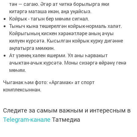
тән — сагаю. Әгәр ат читкә борылырга яки
китәргә маташа икән, аңа уңайсыз.
Койрык - тагын бер мөһим сигнал.
Тыныч кына төшерелгән койрык-нормаль халәт.
Койрыгының кискен хәрәкәтләре аның ачуы
килүен күрсәтә. Кысылган койрык курку дигәнне
аңлатырга мөмкин.
Ат үзенең хәлен яшерми. Ул аны һәрвакыт
ачыктан-ачык күрсәтә. Моны сизәргә өйрәнү генә
мөһим.
Чыганак һәм фото: «Аргамак» ат спорт
комплексыннан.
Следите за самым важным и интересным в
Telegram-канале
Татмедиа