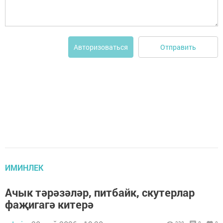
Отправить
Авторизоваться
ИМИНЛЕК
Ачык тәрәзәләр, питбайк, скутерлар
фаҗигагә китерә