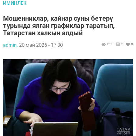
ИМИНЛЕК
Мошенниклар, кайнар суны бетерү
турында ялган графиклар таратып,
Татарстан халкын алдый
admin,
20 май 2026 - 17:30
237
0
0