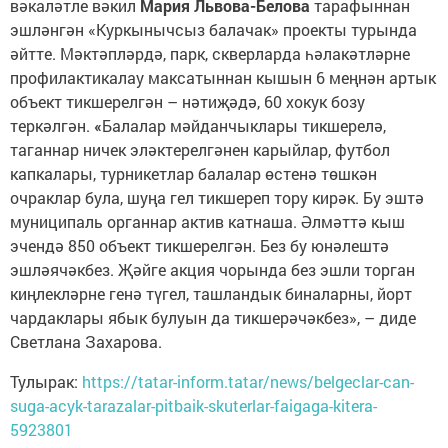
вәкаләтле вәкил
Мария Львова-Белова
тарафыннан
эшләнгән «Куркынычсыз балачак» проекты турында
әйтте. Мәктәпләрдә, парк, скверларда һәлакәтләрне
профилактикалау максатыннан кышын 6 меңнән артык
объект тикшерелгән – нәтиҗәдә, 60 хокук бозу
теркәлгән.
«
Балалар мәйданчыклары тикшерелә,
таганнар ничек эләктерелгәнен карыйлар, футбол
капкалары, турникетлар балалар өстенә төшкән
очраклар була, шуңа гел тикшереп тору кирәк. Бу эштә
муниципаль органнар актив катнаша. Әлмәттә кыш
эчендә 850 объект тикшерелгән. Без бу юнәлештә
эшләячәкбез. Җәйге акция чорында без эшли торган
киңлекләрне генә түгел, ташландык биналарны, йорт
чардаклары ябык булуын да тикшерәчәкбез», – диде
Светлана Захарова.
Тулырак:
https://tatar-inform.tatar/news/belgeclar-can-
suga-acyk-tarazalar-pitbaik-skuterlar-faigaga-kitera-
5923801