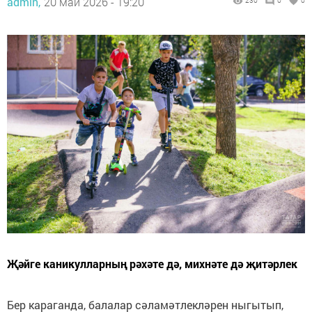
admin,
20 май 2026 - 19:20
230
0
0
Җәйге каникулларның рәхәте дә, михнәте дә җитәрлек
Бер караганда, балалар сәламәтлекләрен ныгытып,