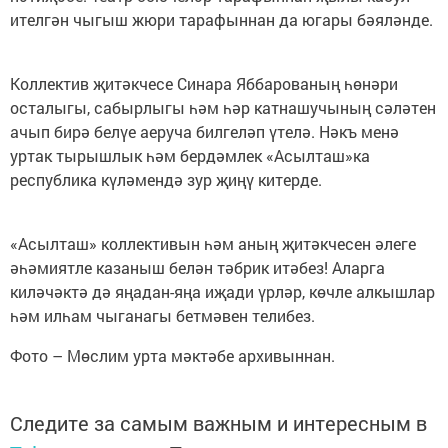
ителгән чыгыш жюри тарафыннан да югары бәяләнде.
Коллектив җитәкчесе Синара Яббарованың һөнәри
осталыгы, сабырлыгы һәм һәр катнашучының сәләтен
ачып бирә белүе аеруча билгеләп үтелә. Нәкъ менә
уртак тырышлык һәм бердәмлек «Асылташ»ка
республика күләмендә зур җиңү китерде.
«Асылташ» коллективын һәм аның җитәкчесен әлеге
әһәмиятле казаныш белән тәбрик итәбез! Аларга
киләчәктә дә яңадан-яңа иҗади үрләр, көчле алкышлар
һәм илһам чыганагы бетмәвен телибез.
Фото – Мөслим урта мәктәбе архивыннан.
Следите за самым важным и интересным в