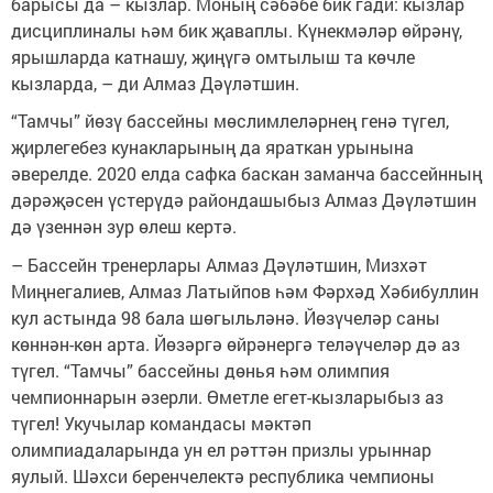
барысы да – кызлар. Моның сәбәбе бик гади: кызлар
дисциплиналы һәм бик җаваплы. Күнекмәләр өйрәнү,
ярышларда катнашу, җиңүгә омтылыш та көчле
кызларда, – ди Алмаз Дәүләтшин.
“Тамчы” йөзү бассейны мөслимлеләрнең генә түгел,
җирлегебез кунакларының да яраткан урынына
әверелде. 2020 елда сафка баскан заманча бассейнның
дәрәҗәсен үстерүдә райондашыбыз Алмаз Дәүләтшин
дә үзеннән зур өлеш кертә.
– Бассейн тренерлары Алмаз Дәүләтшин, Мизхәт
Миңнегалиев, Алмаз Латыйпов һәм Фәрхәд Хәбибуллин
кул астында 98 бала шөгыльләнә. Йөзүчеләр саны
көннән-көн арта. Йөзәргә өйрәнергә теләүчеләр дә аз
түгел. “Тамчы” бассейны дөнья һәм олимпия
чемпионнарын әзерли. Өметле егет-кызларыбыз аз
түгел! Укучылар командасы мәктәп
олимпиадаларында ун ел рәттән призлы урыннар
яулый. Шәхси беренчелектә республика чемпионы