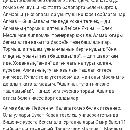
династиясенең бер өлешенә әйләндем. Кайнатам да
гомер буе шушы мәктәптә балаларга белем биргән,
Алмазның ике апасы да укытучы һөнәрен сайлаганнар.
Алмаз – биш балалы гаиләдә үскән төпчек, – ди
Алмазның тормыш иптәше Ләйсән Яхина. – Элек
Мөслимдә дипломлы тренерлар юк иде. Алмаз югары
белем алган вакытта бассейн төзи башладылар.
Тормыш иптәшем, уенын-чынын бергә кушып: “Әнә,
миңа эш урыны төзи башладылар”, – дип шаярткан
иде. Ходайның “амин” дигән чагына туры килгән,
күрәсең. Алмазның туган авылын ташлап китәсе
килмәде. Күпме генә үгетләсәм дә, мин аны Мөслимгә
дә алып китә алмадым. “Авылны, туган нигезне
ташламыйм!”, – диде һәм сүзендә торды. Авылда
әтием белән икесе йорт салдылар.
Алмаз белән Ләйсән өч балага гомер бүләк иткәннәр.
Олы уллары Булат Казан төзелеш университетында
бишенче курста белем ала. Уртанчылары Әмир быел 11
сыйныфны тәмамлый. Төпчекләре Мәдинә – Мөслим