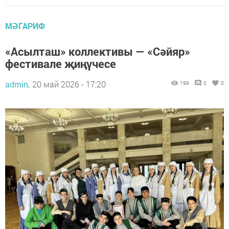
МӘГАРИФ
«Асылташ» коллективы — «Сәйяр»
фестивале җиңүчесе
admin,
20 май 2026 - 17:20
199
0
0