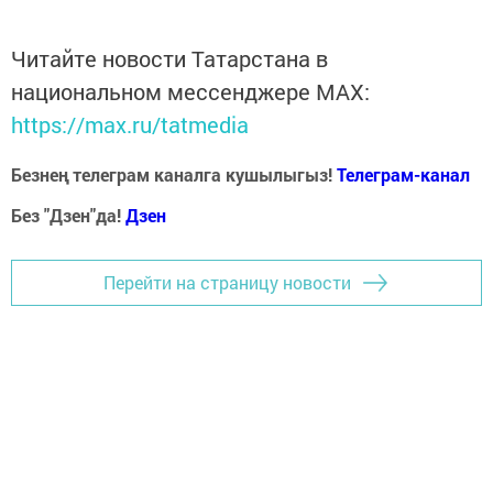
Читайте новости Татарстана в
национальном мессенджере MАХ:
https://max.ru/tatmedia
Безнең телеграм каналга кушылыгыз!
Телеграм-канал
Без "Дзен"да!
Д
зен
Перейти на страницу новости