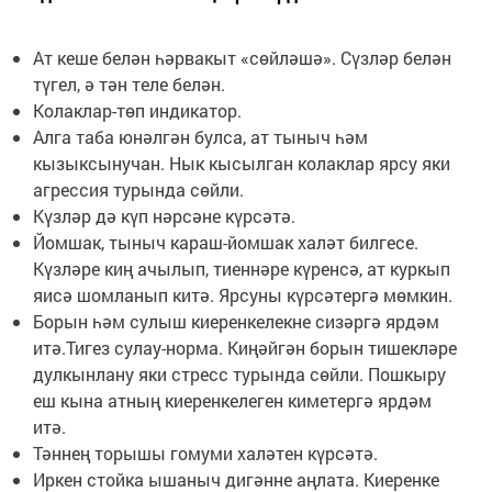
Ат кеше белән һәрвакыт «сөйләшә». Сүзләр белән
түгел, ә тән теле белән.
Колаклар-төп индикатор.
Алга таба юнәлгән булса, ат тыныч һәм
кызыксынучан. Нык кысылган колаклар ярсу яки
агрессия турында сөйли.
Күзләр дә күп нәрсәне күрсәтә.
Йомшак, тыныч караш-йомшак халәт билгесе.
Күзләре киң ачылып, тиеннәре күренсә, ат куркып
яисә шомланып китә. Ярсуны күрсәтергә мөмкин.
Борын һәм сулыш киеренкелекне сизәргә ярдәм
итә.Тигез сулау-норма. Киңәйгән борын тишекләре
дулкынлану яки стресс турында сөйли. Пошкыру
еш кына атның киеренкелеген киметергә ярдәм
итә.
Тәннең торышы гомуми халәтен күрсәтә.
Иркен стойка ышаныч дигәнне аңлата. Киеренке