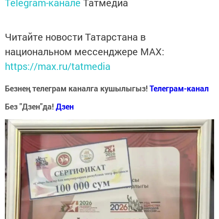
Telegram-канале
Татмедиа
Читайте новости Татарстана в
национальном мессенджере MАХ:
https://max.ru/tatmedia
Безнең телеграм каналга кушылыгыз!
Телеграм-канал
Без "Дзен"да!
Д
зен