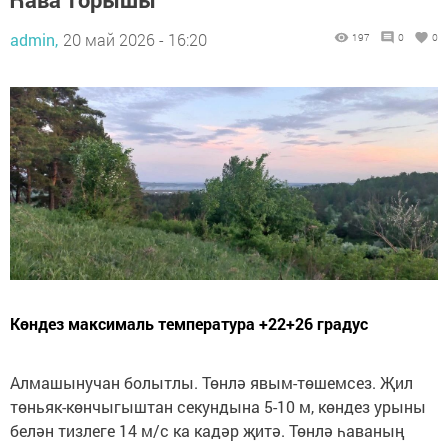
admin,
20 май 2026 - 16:20
197
0
0
Көндез максималь температура +22+26 градус
Алмашынучан болытлы. Төнлә явым-төшемсез. Җил
төньяк-көнчыгыштан секундына 5-10 м, көндез урыны
белән тизлеге 14 м/с ка кадәр җитә. Төнлә һаваның