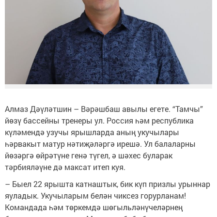
Алмаз Дәүләтшин – Вәрәшбаш авылы егете. “Тамчы”
йөзү бассейны тренеры ул. Россия һәм республика
күләмендә узучы ярышларда аның укучылары
һәрвакыт матур нәтиҗәләргә ирешә. Ул балаларны
йөзәргә өйрәтүне генә түгел, ә шәхес буларак
тәрбияләүне дә максат итеп куя.
– Быел 22 ярышта катнаштык, бик күп призлы урыннар
яуладык. Укучыларым белән чиксез горурланам!
Командада һәм төркемдә шөгыльләнүчеләрнең