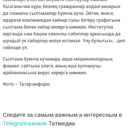
Кызганычка күрә, безнең гражданнар алданганнарын
да сизмичә сылтамалар буенча күчә. Әйтик, янәсе,
идарәче компаниядән кайнар суны бетерү графигына
сылтама белән хәбәр килергә мөмкин. Институтка
кергәндә һәм башка сезонлы сәбәпләр аркасында да
шундый ук хәбәрләр килүе ихтимал. Уяу булыгыз», - дип
сөйләде ул.
Сылтама буенча күчкәндә, кеше мошенникларның
фишинг сайтына эләгә, аның аша кулланучы
җайланмасына вирус керергә мөмкин.
Фото – Татар-информ
Следите за самым важным и интересным в
Telegram-канале
Татмедиа