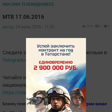
МӨСЛИМ ТЕЛЕВИДЕНИЕСЕ
МТВ 17.06.2016
автор,
24 июнь 2016 - 11:25
1072
0
0
Следите за самым важным и интересным в
Telegram-канале
Татмедиа
Читайте новости Татарстана в
национальном мессенджере MАХ:
https://max.ru/tatmedia
Безнең телеграм каналга кушылыгыз!
Телеграм-канал