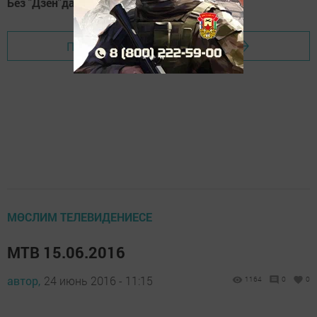
Без "Дзен"да!
Д
зен
Перейти на страницу новости
МӨСЛИМ ТЕЛЕВИДЕНИЕСЕ
МТВ 15.06.2016
автор,
24 июнь 2016 - 11:15
1164
0
0