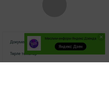
Мөслим-информ Яндекс Дзенда
Документы
Яндекс Дзен
Төрле темалар
Телефон АО «ТАТМЕДИА»:
(843) 222 09 84
16+