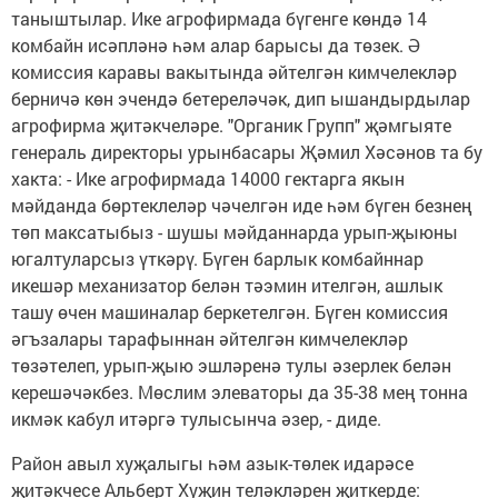
таныштылар. Ике агрофирмада бүгенге көндә 14
комбайн исәпләнә һәм алар барысы да төзек. Ә
комиссия каравы вакытында әйтелгән кимчелекләр
берничә көн эчендә бетереләчәк, дип ышандырдылар
агрофирма җитәкчеләре. "Органик Групп" җәмгыяте
генераль директоры урынбасары Җәмил Хәсәнов та бу
хакта: - Ике агрофирмада 14000 гектарга якын
мәйданда бөртеклеләр чәчелгән иде һәм бүген безнең
төп максатыбыз - шушы мәйданнарда урып-җыюны
югалтуларсыз үткәрү. Бүген барлык комбайннар
икешәр механизатор белән тәэмин ителгән, ашлык
ташу өчен машиналар беркетелгән. Бүген комиссия
әгъзалары тарафыннан әйтелгән кимчелекләр
төзәтелеп, урып-җыю эшләренә тулы әзерлек белән
керешәчәкбез. Мөслим элеваторы да 35-38 мең тонна
икмәк кабул итәргә тулысынча әзер, - диде.
Район авыл хуҗалыгы һәм азык-төлек идарәсе
җитәкчесе Альберт Хуҗин теләкләрен җиткерде: