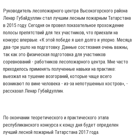
Руководитель лесопожарного центра Высокогорского района
Ленар Губайдуллин стал лучшим лесным пожарным Татарстана
в 2015 году. Сегодня он провел показательное прохождение
полосы препятствий для тех участников, что приехали на
конкурс впервые. «К этой победе я шел долго и упорно. Месяца
два-три ушло на подготовку. Данные состязания очень важны,
так как это физическая подготовка для участников
соревнований - работников лесопожарного центра. Мне часто
приходилось применять полученные навыки на практике:
выезжал на тушение возгораний, которые чаще всего
возникают по вине человека - из-за непотушенных костров», -
рассказал Ленар Губайдуллин.
По окончании теоретического и практического этапа
республиканского конкурса к концу дня будет определен
лучший лесной пожарный Татарстана 2017 года.