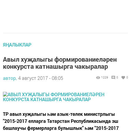
ЯҢАЛЫКЛАР
Авыл хуҗалыгы формированиеләрен
конкурста катнашырга чакыралар
автор,
4 август 2017 - 08:05
1229
0
0
ТР авыл хуҗалыгы һәм азык-төлек министрлыгы
"2015-2017 елларга Татарстан Республикасында эш
башлаучы фермерларга булышлык" һәм "2015-2017