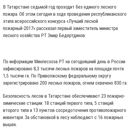
В Татарстане седьмой год проходит без единого лесного
пожара. Об этом сегодня в ходе проведения республиканского
этапа всероссийского конкурса «Лучший лесной
пожарный-2017» рассказал первый заместитель министра
лесного хозяйства РТ Эмир Бедертдинов.
По информации Минлесхоза РТ на сегодняшний день в России
зафиксировано 8,3 тысячи лесных пожаров на площади почти
1,5 тысячи га. По Приволжскому федеральному округу
зарегистрировано 200 лесных пожаров, огнем охвачено 830 га.
Безопасность лесов в Татарстане обеспечивают 23 пожарно-
химические станции: 18 станций первого типа, 5 станций
второго типа и 13 пунктов сосредоточения противопожарного
инвентаря. За обстановкой в лесу наблюдают с 16 пожарных
вышек.