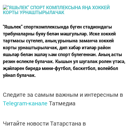
"Яшьлек" спорткомплексында бүген стадиондагы
трибуналарны буяу белән мәшгульләр. Иске хоккей
тартмасы сүтелеп, аның урынына заманча хоккей
корты урнаштырылачак, дип хәбәр итәләр район
яшьләр белән эшләү һәм спорт бүлегеннән. Аның асты
резин өслекле булачак. Кышын ул шугалак ролен үтәсә,
җәйләрен биредә мини-футбол, баскетбол, волейбол
уйнап булачак.
Следите за самым важным и интересным в
Telegram-канале
Татмедиа
Читайте новости Татарстана в