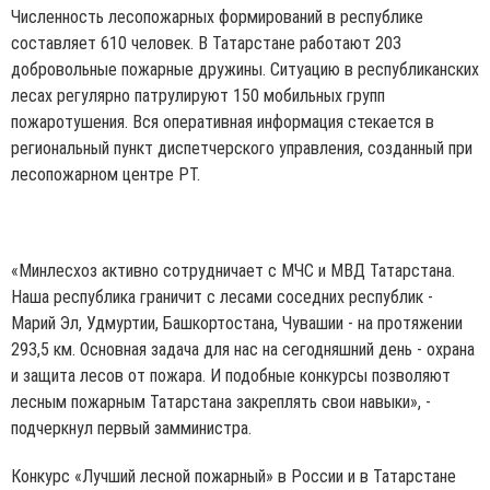
Численность лесопожарных формирований в республике
составляет 610 человек. В Татарстане работают 203
добровольные пожарные дружины. Ситуацию в республиканских
лесах регулярно патрулируют 150 мобильных групп
пожаротушения. Вся оперативная информация стекается в
региональный пункт диспетчерского управления, созданный при
лесопожарном центре РТ.
«Минлесхоз активно сотрудничает с МЧС и МВД Татарстана.
Наша республика граничит с лесами соседних республик -
Марий Эл, Удмуртии, Башкортостана, Чувашии - на протяжении
293,5 км. Основная задача для нас на сегодняшний день - охрана
и защита лесов от пожара. И подобные конкурсы позволяют
лесным пожарным Татарстана закреплять свои навыки», -
подчеркнул первый замминистра.
Конкурс «Лучший лесной пожарный» в России и в Татарстане