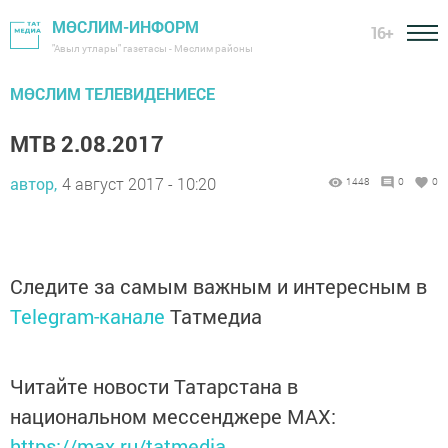
МӨСЛИМ-ИНФОРМ
16+
"Авыл утлары" газетасы - Мөслим районы
МӨСЛИМ ТЕЛЕВИДЕНИЕСЕ
МТВ 2.08.2017
автор,
4 август 2017 - 10:20
1448
0
0
Следите за самым важным и интересным в
Telegram-канале
Татмедиа
Читайте новости Татарстана в
национальном мессенджере MАХ:
https://max.ru/tatmedia