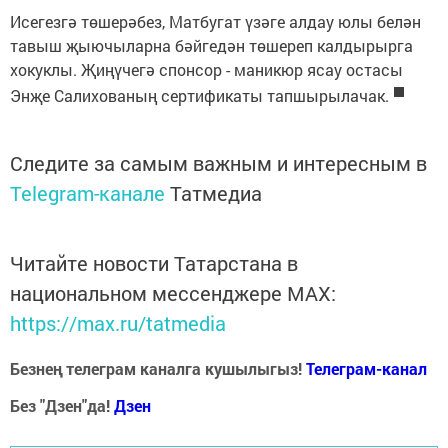
Исегезгә төшерәбез, Матбугат үзәге алдау юлы белән
тавыш җыючыларна бәйгедән төшереп калдырырга
хокуклы. Җиңүчегә спонсор - маникюр ясау остасы
Энҗе Салихованың сертификаты тапшырылачак.
Следите за самым важным и интересным в
Telegram-канале
Татмедиа
Читайте новости Татарстана в
национальном мессенджере MАХ:
https://max.ru/tatmedia
Безнең телеграм каналга кушылыгыз!
Телеграм-канал
Без "Дзен"да!
Д
зен