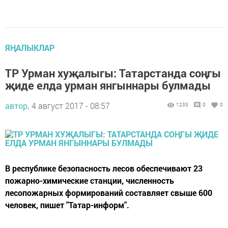
ЯҢАЛЫКЛАР
ТР Урман хуҗалыгы: Татарстанда соңгы
җиде елда урман янгыннары булмады
автор,
4 август 2017 - 08:57
1233
0
0
В республике безопасность лесов обеспечивают 23
пожарно-химические станции, численность
лесопожарных формирований составляет свыше 600
человек, пишет "Татар-информ".