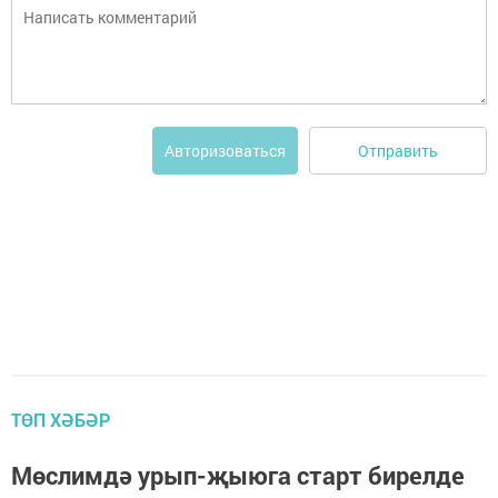
Отправить
Авторизоваться
ТӨП ХӘБӘР
Мөслимдә урып-җыюга старт бирелде