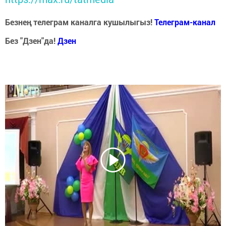
Безнең телеграм каналга кушылыгыз!
Телеграм-канал
Без "Дзен"да!
Д
зен