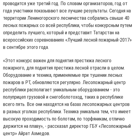
проводится уже третий год. По словам организаторов, год от
года участники показывают все лучшие результаты. Сегодня на
территории Лениногорского лесничества собрались свыше 40
лесных пожарных со всей республики, чтобы конкурсным путем
определить лучшего, который и представит Татарстан на
всероссийских соревнованиях «Лучший лесной пожарный-2017»
в сентябре этого года.
«Этот конкурс важен для поднятия престижа лесного
пожарного, для поднятия престижа лесной отрасли в целом.
Оборудование и техника, применяемые при тушении лесных
пожаров в РТ, обновляются регулярно. Лесопожарный центр
республики располагает уникальным оборудованием - это
полуприцеп грузовой и снегоболотоход, таких в республике
всего пять. Все они находятся на базах лесопожарных центров
в разных уголках республики. Техника уникальна тем, что имеет
высокую проходимость по болотам, по торфяникам, отлично
держится на плаву», - рассказал директор ГБУ «Лесопожарный
центр» Айрат Ахмедов.