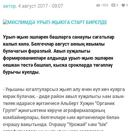
автор,
4 август 2017 - 09:07
1320
0
0
Урып-җыю эшләрен башларга санаулы сәгатьләр
калып килә. Белгечләр август аеның явымлы
булачагын фаразлый. Авыл хуҗалыгы
формированиеләре алдында урып-җыю эшләрен
оешкан төстә башлап, кыска срокларда төгәлләү
бурычы куелды.
- Уңышны югалтуларсыз җыеп алу өчен күп көч куярга
кирәк булачак, - диде район авыл хуҗалыгы һәм азык-
төлек идарәсе җитәкчесе Альберт Хуҗин "Органик
Групп" җәмгыятенә керүче агрофирмаларның
комбайнерлары, белгечләре һәм җитәкчеләре белән
очрашу вакытында. Очрашу "Урожай" һәм "Ык"