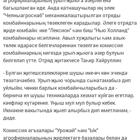
агрофирмаларының урып-җыюга әзерлегенә
багышланган иде. Анда катнашучылар иң элек
"Челныагроснаб" механикалаштырылган отряды
комбайннарының төзеклеген карадылар. Әлеге отрядта
җиде комбайн: ике "Лексион" һәм биш "Нью Холланд"
комбайннары исәпләнә. Авыл хуҗалыгы һәм азык-
төлек идарәсе белгечләреннән төзелгән комиссия
комбайннарның нигездә урып-җыюга әзер булуын
билгеләп үтте. Отряд җитәкчесе Таһир Хәйруллин:
- Булган җитешсезлекләрне шушы ике-өч көн эчендә
төзәтәчәкбез. Урып-җыю чорында сынатамабыз дип
уйлыйм, чөнки барлык комбайнчыларыбыз да -
берничә ел шушы техникаларда хезмәт куйган егетләр,
кәефләр күтәренке. Уңыш мул мул булыр кебек.
Икмәкне вакытында җыеп алырбыз дип өметләнәм, -
диде.
Комиссия әгъзалары "Урожай" һәм "Ык"
агрофирмаларының җирлектәге базалары белән дә