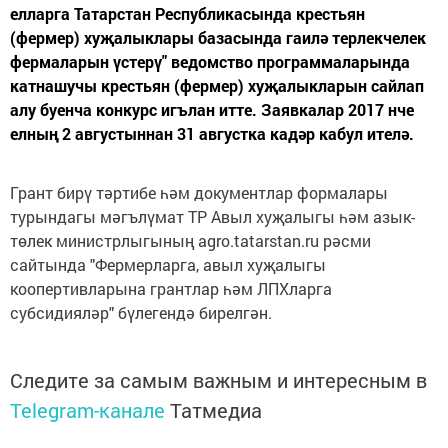
елларга Татарстан Республикасында крестьян
(фермер) хуҗалыклары базасында гаилә терлекчелек
фермаларын үстерү" ведомство программаларында
катнашучы крестьян (фермер) хуҗалыкларын сайлап
алу буенча конкурс игълан итте. Заявкалар 2017 нче
елның 2 августыннан 31 августка кадәр кабул ителә.
Грант бирү тәртибе һәм документлар формалары
турындагы мәгълүмат ТР Авыл хуҗалыгы һәм азык-
төлек министрлыгының agro.tatarstan.ru рәсми
сайтында "Фермерларга, авыл хуҗалыгы
коопертивларына грантлар һәм ЛПХларга
субсидияләр" бүлегендә бирелгән.
Следите за самым важным и интересным в
Telegram-канале
Татмедиа