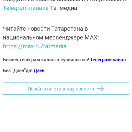
Telegram-канале
Татмедиа
Читайте новости Татарстана в
национальном мессенджере MАХ:
https://max.ru/tatmedia
Безнең телеграм каналга кушылыгыз!
Телеграм-канал
Без "Дзен"да!
Д
зен
Перейти на страницу новости