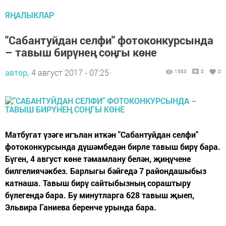
ЯҢАЛЫКЛАР
"Сабантуйдан селфи" фотоконкурсында
– тавыш бирүнең соңгы көне
автор,
4 август 2017 - 07:25
1583
0
0
Матбугат үзәге игълан иткән "Сабантуйдан селфи"
фотоконкурсында дүшәмбедән бирле тавыш бирү бара.
Бүген, 4 август көне тәмамлану белән, җиңүчене
билгелиячәкбез. Барлыгы бәйгедә 7 райондашыбыз
катнаша. Тавыш бирү сайтыбызның сораштыру
бүлегендә бара. Бу минутларга 628 тавыш җыеп,
Эльвира Ганиева беренче урында бара.