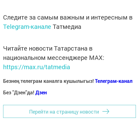
Следите за самым важным и интересным в
Telegram-канале
Татмедиа
Читайте новости Татарстана в
национальном мессенджере MАХ:
https://max.ru/tatmedia
Безнең телеграм каналга кушылыгыз!
Телеграм-канал
Без "Дзен"да!
Д
зен
Перейти на страницу новости