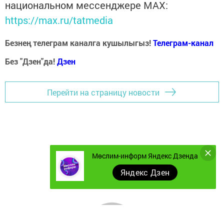
национальном мессенджере MАХ:
https://max.ru/tatmedia
Безнең телеграм каналга кушылыгыз!
Телеграм-канал
Без "Дзен"да!
Д
зен
Перейти на страницу новости
Мөслим-информ Яндекс Дзенда
Яндекс Дзен