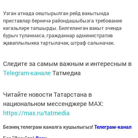
Узган атнада оештырылган рейд вакытында
приставлар берничә райондашыбызга требование
кәгазьләре тапшырды. Билгеләнгән вакыт эчендә
бурыч түләнмәсә, гражданнар административ
җаваплылыкка тартылачак, штраф салыначак.
Следите за самым важным и интересным в
Telegram-канале
Татмедиа
Читайте новости Татарстана в
национальном мессенджере MАХ:
https://max.ru/tatmedia
Безнең телеграм каналга кушылыгыз!
Телеграм-канал