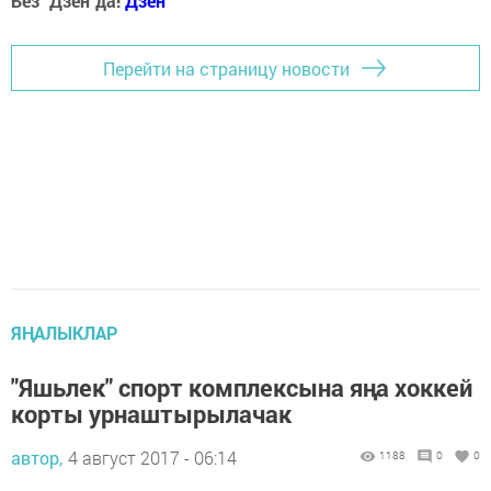
Без "Дзен"да!
Д
зен
Перейти на страницу новости
ЯҢАЛЫКЛАР
"Яшьлек" спорт комплексына яңа хоккей
корты урнаштырылачак
автор,
4 август 2017 - 06:14
1188
0
0