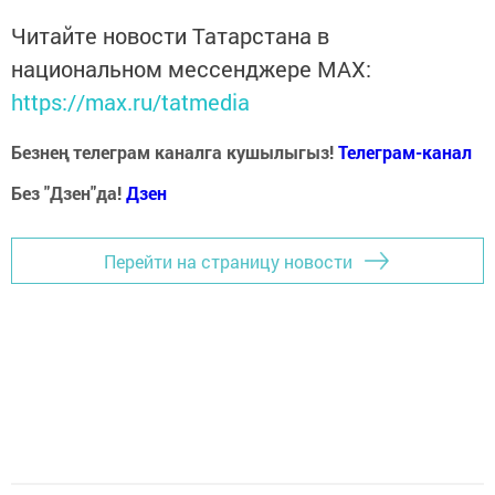
Читайте новости Татарстана в
национальном мессенджере MАХ:
https://max.ru/tatmedia
Безнең телеграм каналга кушылыгыз!
Телеграм-канал
Без "Дзен"да!
Д
зен
Перейти на страницу новости