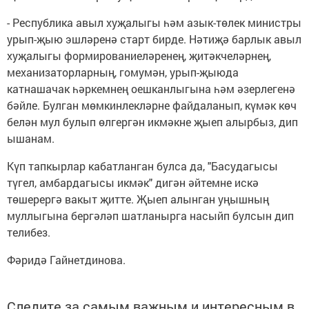
- Республика авыл хуҗалыгы һәм азык-төлек министры
урып-җыю эшләренә старт бирде. Нәтиҗә барлык авыл
хуҗалыгы формированиеләренең, җитәкчеләрнең,
механизаторларның, гомумән, урып-җыюда
катнашачак һәркемнең оешканлыгына һәм әзерлегенә
бәйле. Булган мөмкинлекләрне файдаланып, күмәк көч
белән мул булып өлгергән икмәкне җыеп алырбыз, дип
ышанам.
Күп тапкырлар кабатланган булса да, "Басудагысы
түгел, амбардагысы икмәк" дигән әйтемне искә
төшерергә вакыт җитте. Җыеп алынган уңышның
муллыгына бергәләп шатланырга насыйп булсын дип
телибез.
Фәридә Гайнетдинова.
Следите за самым важным и интересным в