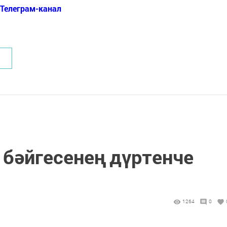
Телеграм-канал
" бәйгесенең дүртенче
1264
0