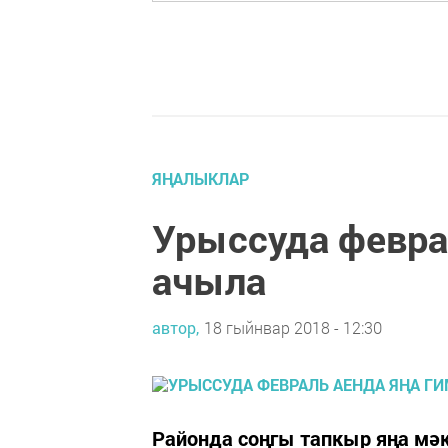
ЯҢАЛЫКЛАР
Урыссуда февра
ачыла
автор,
18 гыйнвар 2018 - 12:30
Районда соңгы тапкыр яңа мәкт