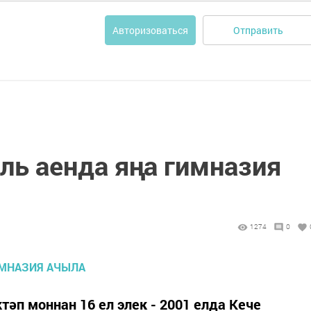
Отправить
Авторизоваться
ль аенда яңа гимназия
1274
0
әп моннан 16 ел элек - 2001 елда Кече