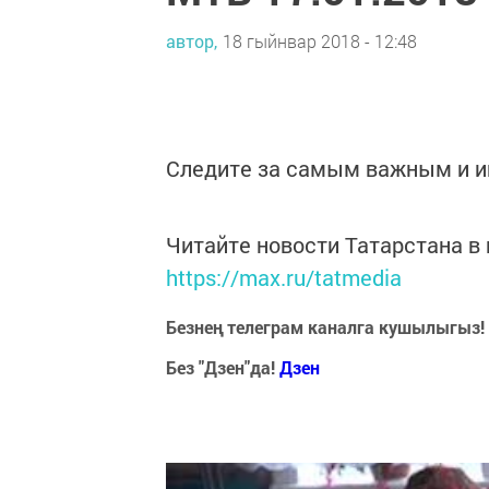
автор,
18 гыйнвар 2018 - 12:48
Следите за самым важным и 
Читайте новости Татарстана 
https://max.ru/tatmedia
Безнең телеграм каналга кушылыгыз!
Без "Дзен"да!
Д
зен