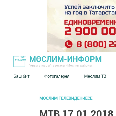
МӨСЛИМ-ИНФОРМ
"Авыл утлары" газетасы - Мөслим районы
Баш бит
Фотогалерея
Мөслим ТВ
МӨСЛИМ ТЕЛЕВИДЕНИЕСЕ
МТВ 17.01.2018