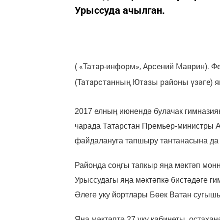
Урыссуда ачылган.
( «Татар-информ», Арсений Маврин).
(Татарстанның Ютазы районы үзәге) я
2017 елның июнендә булачак гимназия
чарада Татарстан Премьер-министры А
файдалануга тапшыру тантанасына да к
Районда соңгы тапкыр яңа мәктәп монна
Урыссудагы яңа мәктәпкә бистәдәге ги
Әлеге уку йортлары Бөек Ватан сугышы
Яңа мәктәптә 27 уку кабинеты, остаха