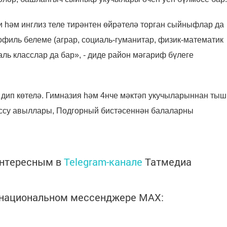
и һәм инглиз теле тирәнтен өйрәтелә торган сыйныфлар да
филь белеме (аграр, социаль-гуманитар, физик-математик
ль класслар да бар», - диде район мәгариф бүлеге
 дип көтелә. Гимназия һәм 4нче мәктәп укучыларыннан тыш
рыссу авыллары, Подгорный бистәсеннән балаларны
интересным в
Telegram-канале
Татмедиа
в национальном мессенджере MАХ: