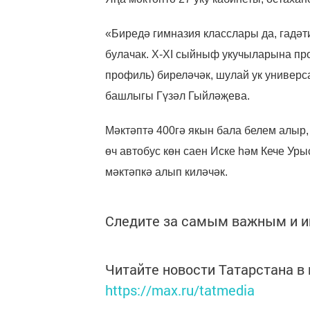
«Биредә гимназия класслары да, гадәт
булачак. X-XI сыйныф укучыларына про
профиль) биреләчәк, шулай ук универса
башлыгы Гүзәл Гыйләҗева.
Мәктәптә 400гә якын бала белем алыр,
өч автобус көн саен Иске һәм Кече У
мәктәпкә алып киләчәк.
Следите за самым важным и 
Читайте новости Татарстана 
https://max.ru/tatmedia