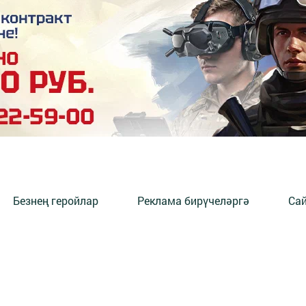
Безнең геройлар
Реклама бирүчеләргә
Сай