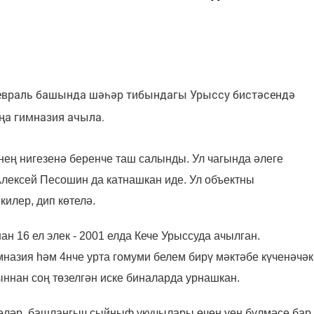
 Февраль башында шәһәр тибындагы Урыссу бистәсендә
ңа гимназия ачыла.
нең нигезенә беренче таш салынды. Ул чагында әлеге
лексей Песошин да катнашкан иде. Ул объектны
илер, дип көтелә.
н 16 ел элек - 2001 елда Кече Урыссуда ачылган.
мназия һәм 4нче урта гомуми белем бирү мәктәбе күченәчәк
ннан соң төзелгән иске биналарда урнашкан.
нәләр, башлангыч сыйныф укучылары өчен уен бүлмәсе бар.