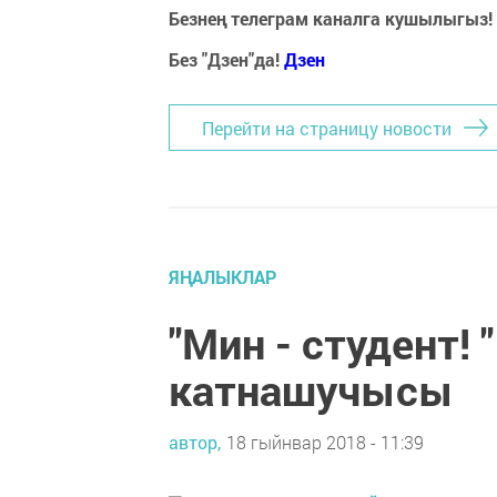
Безнең телеграм каналга кушылыгыз!
Без "Дзен"да!
Д
зен
Перейти на страницу новости
ЯҢАЛЫКЛАР
"Мин - студент! 
катнашучысы
автор,
18 гыйнвар 2018 - 11:39