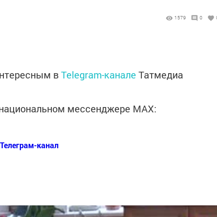
1579
0
интересным в
Telegram-канале
Татмедиа
в национальном мессенджере MАХ:
Телеграм-канал