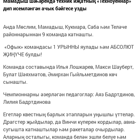
Мамадыш шәһәрендә техник иҗатның «Техноуеннар»
дип исемләнгән ачык бәйгесе узды
Анда Мөслим, Мамадыш, Кукмара, Саба һәм Теләче
районнарыннан 9 команда катнашты.
«Офык» командасы 1 УРЫННЫ яулады һәм АБСОЛЮТ
ҖИҢҮЧЕ булды!
Команда составында Илья Лошкарев, Макси Шауберт,
Булат Шәяхмәтов, Әмирхан Гыйльметдинов көч
сынашты.
Чемпионнарны әзерләгән педагоглар: Аяз Бадртдинов,
Лилия Бадртдинова
Егетләр квестның барлык этапларын уңышлы үттеләр.
Драгстер җыйдылар, да Винчи күперен кордылар, авиа-
сугышта катнаштылар һәм ракеталар очырдылар.
Аларның осталыгы, команда белән эшли белүе һәм