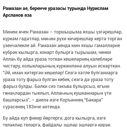
Рамазан ае, беренче уразасы турында Нурислам
Арсланов яза
Минем өчен Рамазан – тормышыма яхшы үзгәрешләр,
күркәм гадәтләр, мөһим рухи кичерешләр кертә торган
үзенчәлекле ай. Рамазан аенда мин яхшы гамәлләрне
күбрәк кылырга, юмарт булырга тырышам, чөнки
Аллаһ бу айда ураза тоткан кешеләрнең калебләре
чистару, холыкларының күркәмләнә алуын искәрткән.
“Әй, иман китергән кешеләр! Сезгә хәтле булганнарга
ураза тоту фарыз булган кебек, сезгә дә ураза тоту
фарыз булды. Бәлки сез тәкъва булырсыз, ягъни
гөнаһлардан тыелып, Аллаһның кушканнарын үти
башларсыз”, – диелә изге Коръәннең “Бәкара”
сүрәсенең 183нче аятендә.
Бу айда күп фикер йөртергә, дога кылырга, изге
теләкләр теләргә, файдалы эшләр эшләргә кирәк.