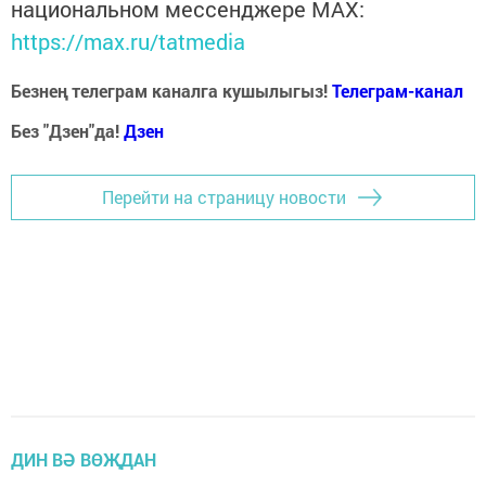
национальном мессенджере MАХ:
https://max.ru/tatmedia
Безнең телеграм каналга кушылыгыз!
Телеграм-канал
Без "Дзен"да!
Д
зен
Перейти на страницу новости
ДИН ВӘ ВӨҖДАН