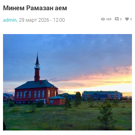
Минем Рамазан аем
admin,
29 март 2026 - 12:00
486
0
0