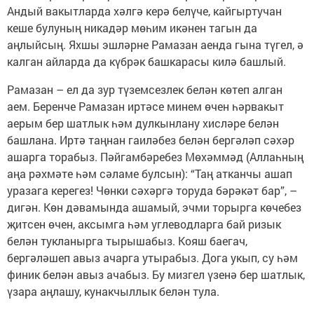
Андый вакытларда хәлгә керә белүче, кайгыртучан
кеше булуның никадәр мөһим икәнен тагын да
аңлыйсың. Яхшы эшләрне Рамазан аенда гына түгел, ә
калган айларда да күбрәк башкарасы килә башлый.
Рамазан – ел да зур түземсезлек белән көтеп алган
аем. Беренче Рамазан иртәсе минем өчен һәрвакыт
аерым бер шатлык һәм дулкынлану хисләре белән
башлана. Иртә таңнан гаиләбез белән бергәләп сәхәр
ашарга торабыз. Пәйгамбәребез Мөхәммәд (Аллаһның
аңа рәхмәте һәм сәламе булсын): “Таң атканчы ашап
уразага керегез! Чөнки сәхәргә торуда бәрәкәт бар”, –
дигән. Көн дәвамында ашамый, эчми торырга көчебез
җитсен өчен, аксымга һәм углеводларга бай ризык
белән тукланырга тырышабыз. Кояш баегач,
бергәләшеп авыз ачарга утырабыз. Дога укып, су һәм
финик белән авыз ачабыз. Бу мизгел үзенә бер шатлык,
үзара аңлашу, кунакчыллык белән тула.