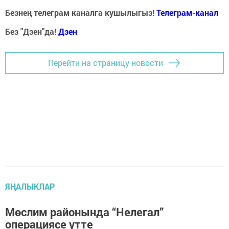
Безнең телеграм каналга кушылыгыз!
Телеграм-канал
Без "Дзен"да!
Д
зен
Перейти на страницу новости
ЯҢАЛЫКЛАР
Мөслим районында “Нелегал”
операциясе үтте