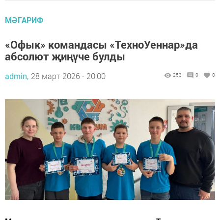
МӘГАРИФ
«Офык» командасы «ТехноУеннар»да
абсолют җиңүче булды
admin,
28 март 2026 - 20:00
253
0
0