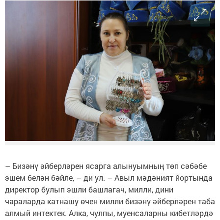
– Бизәнү әйберләрен ясарга алынуымның төп сәбәбе
эшем белән бәйле, – ди ул. – Авыл мәдәният йортында
директор булып эшли башлагач, милли, дини
чараларда катнашу өчен милли бизәнү әйберләрен таба
алмый интектек. Алка, чулпы, муенсаларны кибетләрдә