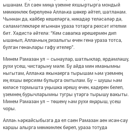
ышанам. Ел саен миңа үземне яхшыртырга мондый
мөмкинлек бирелүенә Аллаһка шөкер әйтеп, шатланам.
Чыннан да, кайбер кешеләргә, никадәр теләсәләр дә,
сәламәтлекләре ягыннан ураза тотарга рөхсәт ителми
бит. Хәдистә әйтелә: “Кем савапка ирешермен дип
ышанып, Аллаһның ризалыгы өчен генә ураза тотса,
булган гөнаһлары гафу ителер”.
Минем Рамазан ул – сынаулар, шатлыклар, ярдәмләшү,
рухи үсеш, чистарыну мәле. Бу айда мин иманымны
ныгытам, Аллаһка якынаерга тырышам һәм үземнең
иң яхшы версиям булырга омтылам. Бу – шушы һәм
киләсе тормышта уңышка ирешү өчен, кадерен белеп,
үземнең бурычларымны тугры үтәргә тырышу вакыты.
Минем Рамазан ул – төшенү һәм рухи яңарыш, үсеш
чоры.
Аллаһ һәркайсыбызга да ел саен Рамазан аен исән-сау
каршы алырга мөмкинлек биреп, ураза тотуда