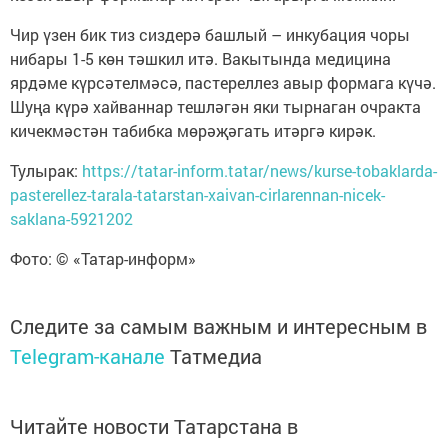
Чир үзен бик тиз сиздерә башлый – инкубация чоры
нибары 1-5 көн тәшкил итә. Вакытында медицина
ярдәме күрсәтелмәсә, пастереллез авыр формага күчә.
Шуңа күрә хайваннар тешләгән яки тырнаган очракта
кичекмәстән табибка мөрәҗәгать итәргә кирәк.
Тулырак:
https://tatar-inform.tatar/news/kurse-tobaklarda-
pasterellez-tarala-tatarstan-xaivan-cirlarennan-nicek-
saklana-5921202
Фото: © «Татар-информ»
Следите за самым важным и интересным в
Telegram-канале
Татмедиа
Читайте новости Татарстана в