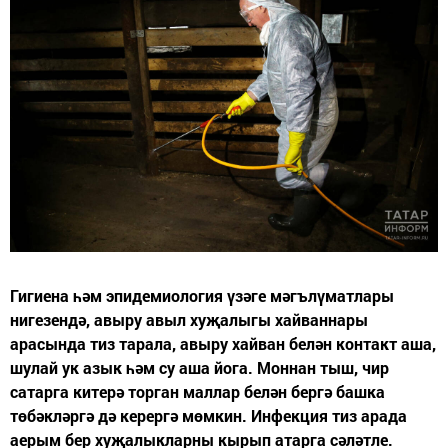
Гигиена һәм эпидемиология үзәге мәгълүматлары
нигезендә, авыру авыл хуҗалыгы хайваннары
арасында тиз тарала, авыру хайван белән контакт аша,
шулай ук азык һәм су аша йога. Моннан тыш, чир
сатарга китерә торган маллар белән бергә башка
төбәкләргә дә керергә мөмкин. Инфекция тиз арада
аерым бер хуҗалыкларны кырып атарга сәләтле.