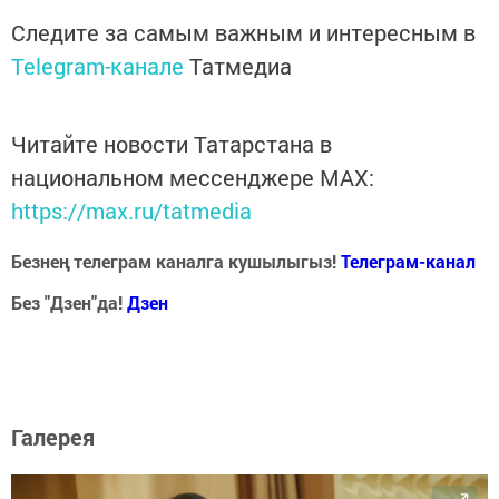
Следите за самым важным и интересным в
Telegram-канале
Татмедиа
Читайте новости Татарстана в
национальном мессенджере MАХ:
https://max.ru/tatmedia
Безнең телеграм каналга кушылыгыз!
Телеграм-канал
Без "Дзен"да!
Д
зен
Галерея