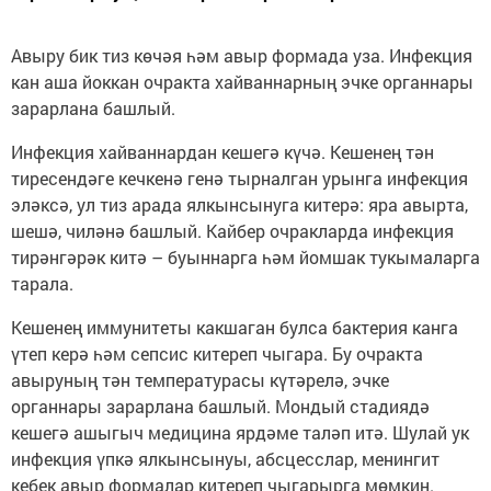
Авыру бик тиз көчәя һәм авыр формада уза. Инфекция
кан аша йоккан очракта хайваннарның эчке органнары
зарарлана башлый.
Инфекция хайваннардан кешегә күчә. Кешенең тән
тиресендәге кечкенә генә тырналган урынга инфекция
эләксә, ул тиз арада ялкынсынуга китерә: яра авырта,
шешә, чиләнә башлый. Кайбер очракларда инфекция
тирәнгәрәк китә – буыннарга һәм йомшак тукымаларга
тарала.
Кешенең иммунитеты какшаган булса бактерия канга
үтеп керә һәм сепсис китереп чыгара. Бу очракта
авыруның тән температурасы күтәрелә, эчке
органнары зарарлана башлый. Мондый стадиядә
кешегә ашыгыч медицина ярдәме таләп итә. Шулай ук
инфекция үпкә ялкынсынуы, абсцесслар, менингит
кебек авыр формалар китереп чыгарырга мөмкин.