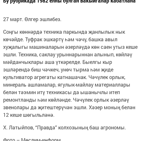
Бу рубрикада 1982 елны булган вакыйгалар кабатлана
27 март. Өлгер эшлибез.
Соңгы көннәрдә техника паркында җанлылык нык
көчәйде. Туфрак эшкәртү һәм чәчү, башка авыл
хуҗалыгы машиналарын әзерләүдә көн саен утыз кеше
эшли. Техника, саклау урыннарыннан алынып, көйләү
мәйданчыклары аша үткәрелде. Быелгы кыр
эшләрендә биш чәчкеч, унөч тырма һәм җиде
культиватор агрегаты катнашачак. Чәчүлек орлык,
минераль ашламалар, ягулык-майлау материаллары
белән тәэмин итү техникасы да ышанычлы итеп
ремонтланды һәм көйләнде. Чәчүлек орлык әзерләү
звенолары да җитештерүчән эшли. Хәзер моның белән
12 кеше шөгыльләнә.
Х. Латыйпов, “Правда” колхозының баш агрономы.
Фото – Мөслим-информ