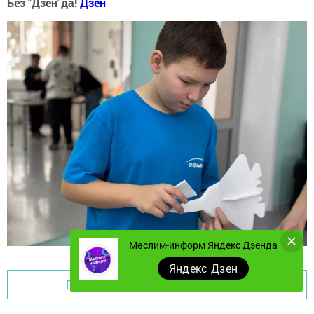
Без "Дзен"да!
Д
зен
Мөслим-информ Яндекс Дзенда
Яндекс Дзен
Перейти на страницу новости