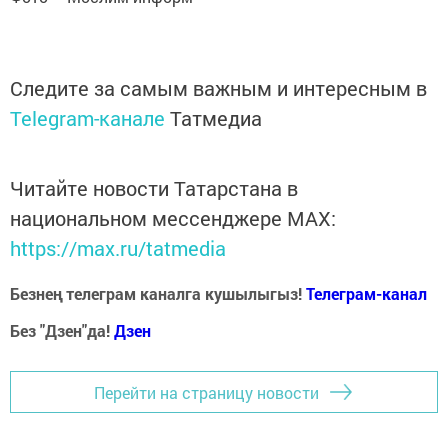
Следите за самым важным и интересным в
Telegram-канале
Татмедиа
Читайте новости Татарстана в
национальном мессенджере MАХ:
https://max.ru/tatmedia
Безнең телеграм каналга кушылыгыз!
Телеграм-канал
Без "Дзен"да!
Д
зен
Перейти на страницу новости