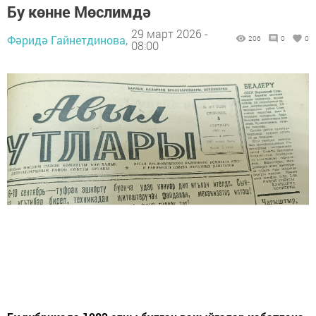
Бу көнне Мөслимдә
29 март 2026 -
Фәридә Гайнетдинова,
206
0
0
08:00