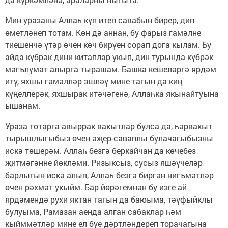
Мин уразаны Аллаһ күп итеп савабын бирер, дип
өметләнеп тотам. Көн дә аннан, бу фарыз гамәлне
тиешенчә үтәр өчен көч бирүен сорап дога кылам. Бу
айда күбрәк дини китаплар укып, дин турында күбрәк
мәгълүмат алырга тырашам. Башка кешеләргә ярдәм
итү, яхшы гәмәлләр эшләү мине тагын да киң
күңеллерәк, яхшырак итәчәгенә, Аллаһка якынайтуына
ышанам.
Ураза тотарга авыррак вакытлар булса да, һәрвакыт
тырышлыгыбыз өчен әҗер-саваплы булачагыбызны
искә төшерәм. Аллаһ безгә беркайчан да көчебез
җитмәгәнне йөкләми. Ризыксыз, сусыз яшәүчеләр
барлыгын искә алып, Аллаһ безгә биргән нигъмәтләр
өчен рәхмәт укыйм. Бар йөрәгемнән бу изге ай
ярдәмендә рухи яктан тагын да баюыма, тәүфыйклы
булуыма, Рамазан аенда алган сабаклар һәм
кыйммәтләр мине ел буе дәртләндереп торачагына