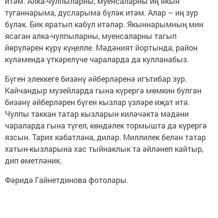
итәм. Алка-чулпыларны, муенсаларны иң якын
туганнарыма, дусларыма бүләк итәм. Алар – иң зур
бүләк. Бик яратып кабул итәләр. Якыннарымның мин
ясаган алка-чулпыларны, муенсаларны тагып
йөрүләрен күрү күңелле. Мәдәният йортында, район
күләмендә үткәрелүче чараларда да кулланабыз.
Бүген элеккеге бизәнү әйберләренә игътибар зур.
Кайчандыр музейларда гына күрергә мөмкин булган
бизәнү әйберләрен бүген кызлар үзләре иҗат итә.
Чулпы таккан татар кызларын киләчәктә мәдәни
чараларда гына түгел, көндәлек тормышта да күрергә
язсын. Тарих кабатлана, диләр. Миллилек белән татар
хатын-кызларына хас тыйнаклык та әйләнеп кайтыр,
дип өметләник.
Фәридә Гайнетдинова фотолары.