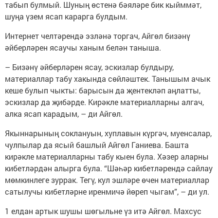
табып булмый. Шуның өстенә бәяләре бик кыйммәт,
шуңа үзем ясап карарга булдым.
Интернет челтәрендә эзләнә торгач, Айгөл бизәнү
әйберләрен ясаучы ханым белән таныша.
– Бизәнү әйберләрен ясау, эскизлар булдыру,
материаллар табу хакында сөйләштек. Танышым ачык
кеше булып чыкты: барысын да җентекләп аңлатты,
эскизлар да җибәрде. Кирәкле материалларны алгач,
алка ясап карадым, – ди Айгөл.
Якыннарының соклануын, хуплавын күргәч, муенсалар,
чулпылар да ясый башлый Айгөл Ганиева. Башта
кирәкле материалларны табу кыен була. Хәзер аларны
кибетләрдән алырга була. “Шәһәр кибетләрендә сайлау
мөмкинлеге зуррак. Тегү, кул эшләре өчен материаллар
сатылучы кибетләрне иренмичә йөреп чыгам”, – ди ул.
1 елдан артык шушы шөгыльне үз итә Айгөл. Махсус