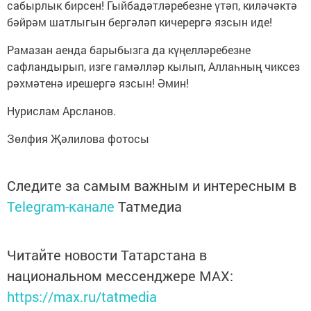
сабырлык бирсен! Гыйбадәтләребезне үтәп, киләчәктә
бәйрәм шатлыгын бергәләп кичерергә язсын иде!
Рамазан аенда барыбызга да күңелләребезне
сафландырып, изге гамәлләр кылып, Аллаһның чиксез
рәхмәтенә ирешергә язсын! Әмин!
Нурислам Арсланов.
Зөлфия Җәлилова фотосы
Следите за самым важным и интересным в
Telegram-канале
Татмедиа
Читайте новости Татарстана в
национальном мессенджере MАХ:
https://max.ru/tatmedia