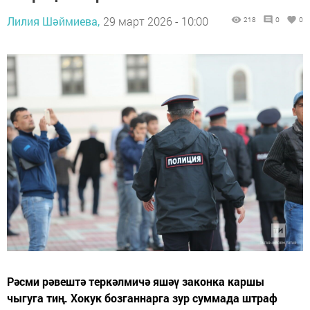
Лилия Шәймиева,
29 март 2026 - 10:00
218
0
0
Рәсми рәвештә теркәлмичә яшәү законка каршы
чыгуга тиң. Хокук бозганнарга зур суммада штраф