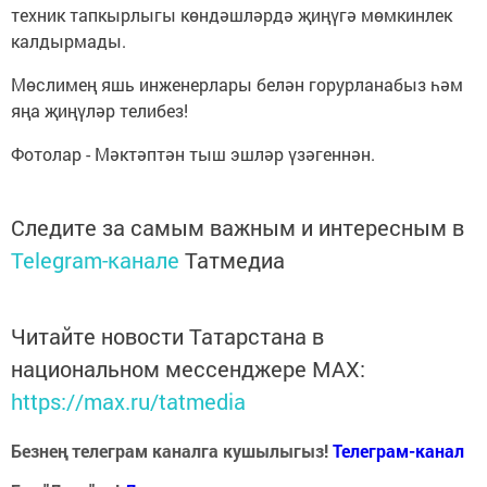
техник тапкырлыгы көндәшләрдә җиңүгә мөмкинлек
калдырмады.
Мөслимең яшь инженерлары белән горурланабыз һәм
яңа җиңүләр телибез!
Фотолар - Мәктәптән тыш эшләр үзәгеннән.
Следите за самым важным и интересным в
Telegram-канале
Татмедиа
Читайте новости Татарстана в
национальном мессенджере MАХ:
https://max.ru/tatmedia
Безнең телеграм каналга кушылыгыз!
Телеграм-канал