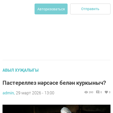
Отправить
Авторизоваться
АВЫЛ ХУҖАЛЫГЫ
Пастереллез нәрсәсе белән куркыныч?
admin,
29 март 2026 - 13:00
260
0
0