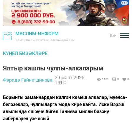
МӨСЛИМ-ИНФОРМ
16+
"Авыл утлары" газетасы - Мөслим районы
КҮҢЕЛ БИЗӘКЛӘРЕ
Ялтыр кашлы чулпы-алкаларым
29 март 2026 -
Фәридә Гайнетдинова,
1181
0
0
14:00
Борынгы заманнардан килгән көмеш алкалар, муенса-
беләзекләр, чулпыларга мода кире кайта. Иске Вәрәш
авылында яшәүче Айгөл Ганиева милли бизәнү
әйберләрен үзе ясый