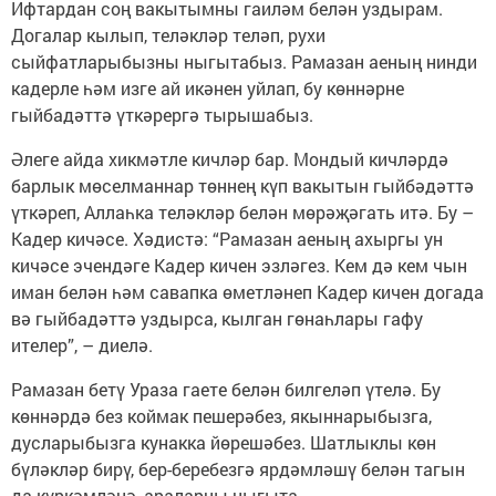
Ифтардан соң вакытымны гаиләм белән уздырам.
Догалар кылып, теләкләр теләп, рухи
сыйфатларыбызны ныгытабыз. Рамазан аеның нинди
кадерле һәм изге ай икәнен уйлап, бу көннәрне
гыйбадәттә үткәрергә тырышабыз.
Әлеге айда хикмәтле кичләр бар. Мондый кичләрдә
барлык мөселманнар төннең күп вакытын гыйбәдәттә
үткәреп, Аллаһка теләкләр белән мөрәҗәгать итә. Бу –
Кадер кичәсе. Хәдистә: “Рамазан аеның ахыргы ун
кичәсе эчендәге Кадер кичен эзләгез. Кем дә кем чын
иман белән һәм савапка өметләнеп Кадер кичен догада
вә гыйбадәттә уздырса, кылган гөнаһлары гафу
ителер”, – диелә.
Рамазан бетү Ураза гаете белән билгеләп үтелә. Бу
көннәрдә без коймак пешерәбез, якыннарыбызга,
дусларыбызга кунакка йөрешәбез. Шатлыклы көн
бүләкләр бирү, бер-беребезгә ярдәмләшү белән тагын
да күркәмләнә, араларны ныгыта.