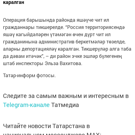
каралган
Операция барышында районда яшәүче чит ил
гражданнары тикшерелде. “Россия территориясендә
яшәү кагыйдәләрен үтәмәгән өчен дүрт чит ил
гражданинына административ беркетмәләр төзелде,
аларны депортацияләү каралган. Тикшерүләр алга таба
да дәвам итәчәк”, – ди район эчке эшләр бүлегенең
штаб инспекторы Эльза Вахитова.
Татар-информ фотосы.
Следите за самым важным и интересным в
Telegram-канале
Татмедиа
Читайте новости Татарстана в
национальном мессенджере MАХ: