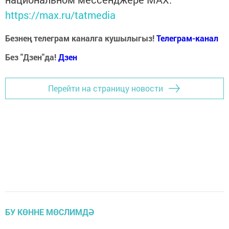
https://max.ru/tatmedia
Безнең телеграм каналга кушылыгыз!
Телеграм-канал
Без "Дзен"да!
Д
зен
Перейти на страницу новости
БУ КӨННЕ МӨСЛИМДӘ