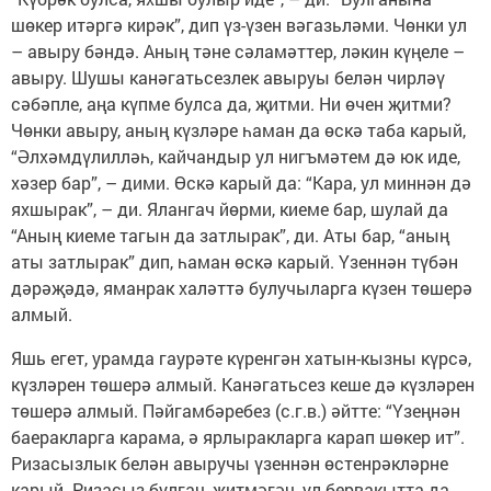
шөкер итәргә кирәк”, дип үз-үзен вәгазьләми. Чөнки ул
– авыру бәндә. Аның тәне сәламәттер, ләкин күңеле –
авыру. Шушы канәгатьсезлек авыруы белән чирләү
сәбәпле, аңа күпме булса да, җитми. Ни өчен җитми?
Чөнки авыру, аның күзләре һаман да өскә таба карый,
“Әлхәмдүлилләһ, кайчандыр ул нигъмәтем дә юк иде,
хәзер бар”, – дими. Өскә карый да: “Кара, ул миннән дә
яхшырак”, – ди. Ялангач йөрми, киеме бар, шулай да
“Аның киеме тагын да затлырак”, ди. Аты бар, “аның
аты затлырак” дип, һаман өскә карый. Үзеннән түбән
дәрәҗәдә, яманрак халәттә булучыларга күзен төшерә
алмый.
Яшь егет, урамда гаурәте күренгән хатын-кызны күрсә,
күзләрен төшерә алмый. Канәгатьсез кеше дә күзләрен
төшерә алмый. Пәйгамбәребез (с.г.в.) әйтте: “Үзеңнән
баеракларга карама, ә ярлыракларга карап шөкер ит”.
Ризасызлык белән авыручы үзеннән өстенрәкләрне
карый. Ризасыз булгач, җитмәгәч, ул бервакытта да