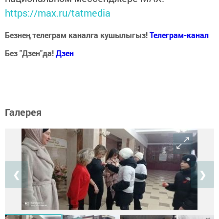
https://max.ru/tatmedia
Безнең телеграм каналга кушылыгыз!
Телеграм-канал
Без "Дзен"да!
Д
зен
Галерея
❮
❯