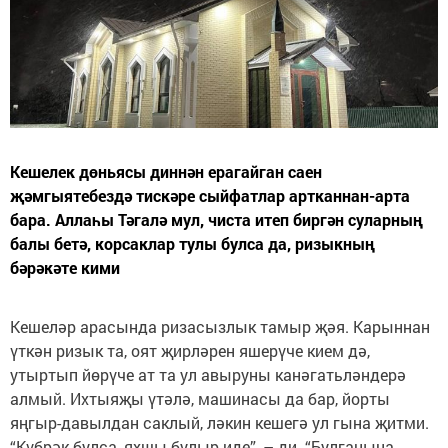
Кешелек дөньясы диннән ерагайган саен
җәмгыятебездә тискәре сыйфатлар артканнан-арта
бара. Аллаһы Тәгалә мул, чиста итеп биргән суларның
балы бетә, корсаклар тулы булса да, ризыкның
бәрәкәте кими
Кешеләр арасында ризасызлык тамыр җәя. Карыннан
үткән ризык та, оят җирләрен яшерүче кием дә,
утыртып йөрүче ат та ул авыруны канәгатьләндерә
алмый. Ихтыяҗы үтәлә, машинасы да бар, йорты
яңгыр-давылдан саклый, ләкин кешегә ул гына җитми.
“Күбрәк булса, яхшы булыр иде”, – ди. “Булганына