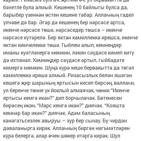
бәхетле була алмый. Кешенең 10 байлыгы булса да,
барыбер үзеннән өстен кешене табар. Аллаһның гадел
үлчәве дә бар. Әгәр дә кешенең бер нәрсәсе артса,
икенче нәрсәсе төшә, нәрсәседер төшсә – икенче
нәрсәсе күтәрелә. Бер яктан камиллеккә ирешсә, икенче
яктан кимчелеккә төшә. Гыйлем алып, кемнеңдер
иманы куәтләнергә мөмкин, ләкин сәүдәсе кимеп китү
дә ихтимал. Кемнеңдер сәүдәсе артып, гыйбадәте
кимергә мөмкин. Шуңа күрә кеше бервакытта да төгәл
камиллеккә ирешә алмый. Ризасызлык белән яшәгән
кешегә җир шарының яртысын кисеп бирсәң, валлаһи,
ул беренче төнне үк йоклый алмаячак, чөнки “Икенче
яртысы кемгә икән?” дип борчылачак. Бөтенесен
бирәсең икән, “Марс кемгә икән?” диячәк. “Кояшта
кемнәр бар икән?” диячәк. Адәм баласының
канәгатьсезлек авыруы – зур бер сынау. Бу чирдән
дәваланырга кирәк. Аллаһның биргән нигъмәтләрен
күрә белергә, алар өчен шөкер итәргә кирәк. Шул