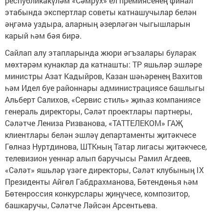
республикакүләм «Сәмрух» ел премиясенең финал
этабында экспертлар советы катнашучылар белән
әңгәмә уздыра, аларның әзерләгән чыгышларын
карый һәм бәя бирә.
Сайлап алу этапларында жюри әгъзалары буларак
мөхтәрәм кунаклар да катнашты: ТР яшьләр эшләре
министры Азат Кадыйров, Казан шәһәренең Вахитов
һәм Идел буе районнары администрациясе башлыгы
Альберт Салихов, «Сервис стиль» җиһаз компаниясе
генераль директоры, Сәләт проектлары партнеры,
Сәләтче Лениза Ризванова, «ТАТТЕЛЕКОМ» ГАҖ
клиентлары белән эшләү департаменты җитәкчесе
Гөлназ Нуртдинова, ШТКның Татар лигасы җитәкчесе,
телевизион уеннар алып баручысы Рамил Агдеев,
«Сәләт» яшьләр үзәге директоры, Сәләт клубының IX
Президенты Айгөл Габдрахманова, Бөтендөнья һәм
Бөтенроссия конкурслары җиңүчесе, композитор,
башкаручы, Сәләтче Ләйсән Арсентьева.