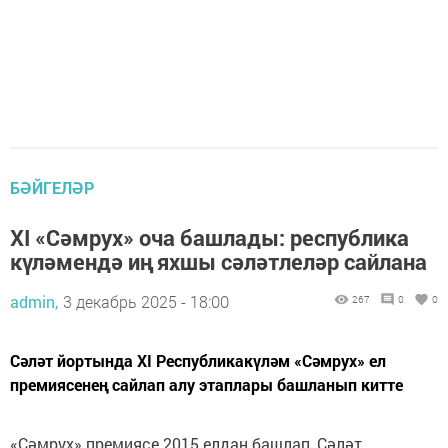
БӘЙГЕЛӘР
XI «Сәмрух» оча башлады: республика
күләмендә иң яхшы сәләтлеләр сайлана
admin,
3 декабрь 2025 - 18:00
267
0
0
Сәләт йортында ХI Республикакүләм «Сәмрух» ел
премиясенең сайлап алу этаплары башланып китте
«Сәмрух» премиясе 2015 елдан башлап, Сәләт