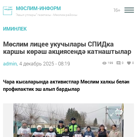
МӨСЛИМ-ИНФОРМ
16+
"Авыл утлары" газетасы - Мөслим районы
ИМИНЛЕК
Мөслим лицее укучылары СПИДка
каршы көрәш акциясендә катнаштылар
admin,
4 декабрь 2025 - 08:19
199
0
0
Чара кысаларында активистлар Мөслим халкы белән
профилактик эш алып бардылар