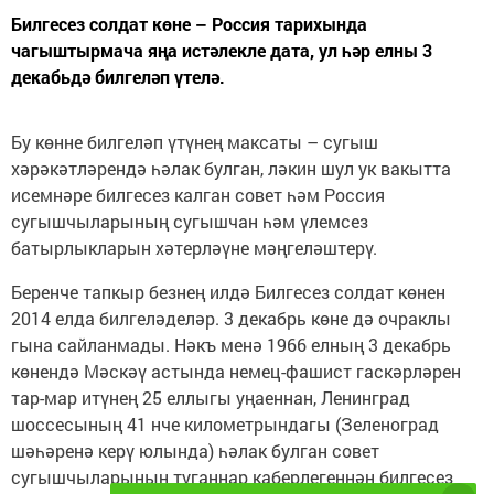
Билгесез солдат көне – Россия тарихында
чагыштырмача яңа истәлекле дата, ул һәр елны 3
декабьдә билгеләп үтелә.
Бу көнне билгеләп үтүнең максаты – сугыш
хәрәкәтләрендә һәлак булган, ләкин шул ук вакытта
исемнәре билгесез калган совет һәм Россия
сугышчыларының сугышчан һәм үлемсез
батырлыкларын хәтерләүне мәңгеләштерү.
Беренче тапкыр безнең илдә Билгесез солдат көнен
2014 елда билгеләделәр. 3 декабрь көне дә очраклы
гына сайланмады. Нәкъ менә 1966 елның 3 декабрь
көнендә Мәскәү астында немец-фашист гаскәрләрен
тар-мар итүнең 25 еллыгы уңаеннан, Ленинград
шоссесының 41 нче километрындагы (Зеленоград
шәһәренә керү юлында) һәлак булган совет
сугышчыларының туганнар каберлегеннән билгесез