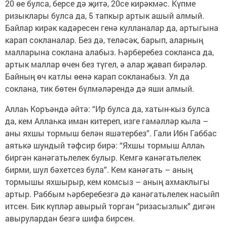
20 өе булса, берсе дә җитә, 20се кирәкмәс. Күпме
ризыклары булса да, 5 тапкыр артык ашый алмый.
Байлар кирәк кадәресен генә кулланалар да, артыгына
карап сокланалар. Без дә, теләсәк, барып, аларның
малларына соклана алабыз. Һәрберебез сокланса да,
артык маллар өчен без түгел, ә алар җавап бирәләр.
Байның өч катлы өенә карап сокланабыз. Ул да
соклана, тик бөтен бүлмәләрендә дә яши алмый.
Аллаһ Коръәндә әйтә: “Ир булса да, хатын-кыз булса
да, кем Аллаһка иман китереп, изге гамәлләр кыла –
аны яхшы тормыш белән яшәтербез”. Гали Ибн Габбас
аятькә шундый тәфсир бирә: “Яхшы тормыш Аллаһ
биргән канәгатьлелек булыр. Кемгә канәгатьлелек
бирми, шул бәхетсез була”. Кем канәгать – аның
тормышы яхшырыр, кем комсыз – аның ахмаклыгы
артыр. Раббым һәрберебезгә дә канәгатьлелек насыйп
итсен. Бик күпләр авырый торган “ризасызлык” дигән
авырулардан безгә шифа бирсен.