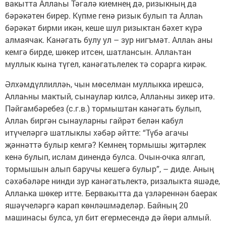
вакытта Аллаһы Тәгалә киемнең дә, ризыкның да
бәрәкәтен бирер. Күпме генә ризык булып та Аллаһ
бәрәкәт бирми икән, кеше шул ризыктан бәхет күрә
алмаячак. Канәгать булу ул – зур нигъмәт. Аллаһ аны
кемгә бирде, шөкер итсен, шатлансын. Аллаһтан
муллык кына түгел, канәгатьлелек тә сорарга кирәк.
Әлхәмдүллилләһ, чын мөселман муллыкка ирешсә,
Аллаһны мактый, сынаулар килсә, Аллаһны зикер итә.
Пәйгамбәребез (с.г.в.) тормыштан канәгать булып,
Аллаһ биргән сынауларны гайрәт белән кабул
итүчеләргә шатлыклы хәбәр әйтте: “Түбә агачы
җәннәттә булыр кемгә? Кемнең тормышы җитәрлек
кенә булып, ислам динендә булса. Очын-очка ялгап,
тормышын алып баручы кешегә булыр”, – диде. Аның
сәхәбәләре нинди зур канәгатьлектә, ризалыкта яшәде,
Аллаһка шөкер итте. Бервакытта да үзләреннән баерак
яшәүчеләргә карап көнләшмәделәр. Байның 20
машинасы булса, ул бит егермесендә дә йөри алмый.