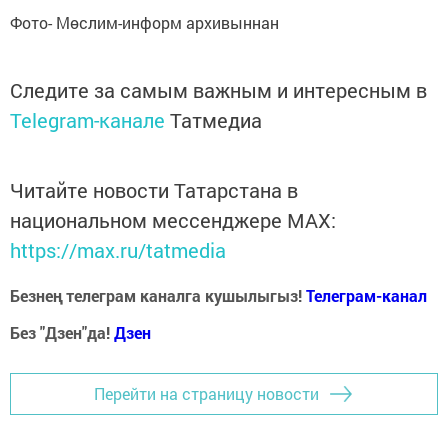
Фото- Мөслим-информ архивыннан
Следите за самым важным и интересным в
Telegram-канале
Татмедиа
Читайте новости Татарстана в
национальном мессенджере MАХ:
https://max.ru/tatmedia
Безнең телеграм каналга кушылыгыз!
Телеграм-канал
Без "Дзен"да!
Д
зен
Перейти на страницу новости