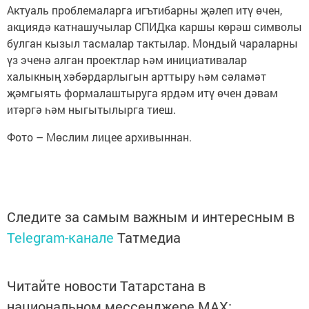
Актуаль проблемаларга игътибарны җәлеп итү өчен,
акциядә катнашучылар СПИДка каршы көрәш символы
булган кызыл тасмалар тактылар. Мондый чараларны
үз эченә алган проектлар һәм инициативалар
халыкның хәбәрдарлыгын арттыру һәм сәламәт
җәмгыять формалаштыруга ярдәм итү өчен дәвам
итәргә һәм ныгытылырга тиеш.
Фото – Мөслим лицее архивыннан.
Следите за самым важным и интересным в
Telegram-канале
Татмедиа
Читайте новости Татарстана в
национальном мессенджере MАХ: