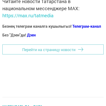
Читайте новости Татарстана в
национальном мессенджере MАХ:
https://max.ru/tatmedia
Безнең телеграм каналга кушылыгыз!
Телеграм-канал
Без "Дзен"да!
Д
зен
Перейти на страницу новости