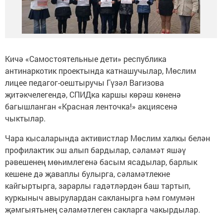
Кичә «Самостоятельные дети» республика
антинаркотик проектында катнашучылар, Мөслим
лицее педагог-оештыручы Гүзәл Вагизова
җитәкчелегендә, СПИДка каршы көрәш көненә
багышланган «Красная ленточка!» акциясенә
чыктылар.
Чара кысаларында активистлар Мөслим халкы белән
профилактик эш алып бардылар, сәламәт яшәү
рәвешенең мөһимлегенә басым ясадылар, барлык
кешене дә җаваплы булырга, сәламәтлекне
кайгыртырга, зарарлы гадәтләрдән баш тартып,
куркыныч авырулардан сакланырга һәм гомумән
җәмгыятьнең сәламәтлеген сакларга чакырдылар.