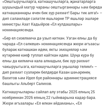
«Оештыручыларга, катнашучыларга, җанатарларга
шушындый матур чараны оештырганнары һәм биредә
катнашканнары өчен бик зур рәхмәт! Бары тик алга!» –
дип сәламләде сәләтле яшьләрне ТР яшьләр эшләре
министры Азат Кадыйров «Ел кулдашлары»
номинациясендә.
«Бер ел сизелмичә дә узып киткән. Узган елны да бу
чарада «Ел сәлкеше» номинациясендә жюри әгъзасы
буларак катнашкан идем, якты эмоцияләр һәм
күтәренке кәеф туплап кайткан идем. Шуңа күрә бу
елны да килмичә кала алмадым, бик зур рәхмәт
чакыруыгызга, катнашучыларга уңышлар телим!» –
дип рәхмәт сүзләрен белдерде Казан шәһәренең
Вахитов һәм Идел буе районнары администрациясе
башлыгы Альберт Салихов.
Катнашучыларны сайлап алу этабы 2025 елның 25
ноябреннән 2026 елның 22 гыйнварына кадәр бара.
Жюри әгъзалары «Ел өлкән әйдаманы», «Ел