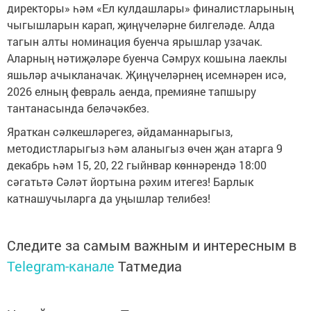
директоры» һәм «Ел кулдашлары» финалистларының
чыгышларын карап, җиңүчеләрне билгеләде. Алда
тагын алты номинация буенча ярышлар узачак.
Аларның нәтиҗәләре буенча Сәмрух кошына лаеклы
яшьләр ачыкланачак. Җиңүчеләрнең исемнәрен исә,
2026 елның февраль аенда, премияне тапшыру
тантанасында беләчәкбез.
Яраткан сәлкешләрегез, әйдаманнарыгыз,
методистларыгыз һәм аланыгыз өчен җан атарга 9
декабрь һәм 15, 20, 22 гыйнвар көннәрендә 18:00
сәгатьтә Сәләт йортына рәхим итегез! Барлык
катнашучыларга да уңышлар телибез!
Следите за самым важным и интересным в
Telegram-канале
Татмедиа