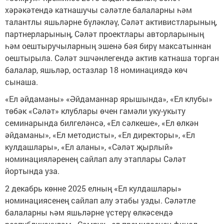
хәрәкәтендә катнашучы сәләтле балаларны һәм
талантлы яшьләрне бүләкләү, Сәләт активистларының,
партнерларының, Сәләт проектлары авторларының
һәм оештыручыларның эшенә бәя бирү максатыннан
оештырыла. Сәләт эшчәнлегендә актив катнаша торган
балалар, яшьләр, остазлар 18 номинациядә көч
сынаша.
«Ел әйдаманы» «Әйдаманнар ярышында», «Ел клубы»
төбәк «Сәләт» клублары өчен гамәли уку-укыту
семинарында билгеләнсә, «Ел сәлкеше», «Ел өлкән
әйдаманы», «Ел методисты», «Ел директоры», «Ел
кулдашлары», «Ел аланы», «Сәләт җырлый»
номинацияләренең сайлап алу этаплары Сәләт
йортында уза.
2 декабрь көнне 2025 елның «Ел кулдашлары»
номинациясенең сайлап алу этабы узды. Сәләтле
балаларны һәм яшьләрне үстерү өлкәсендә