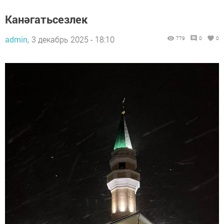
Канәгатьсезлек
admin,
3 декабрь 2025 - 18:10
779
0
0