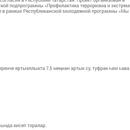
нской подпрограммы «Профилактика терроризма и экстре
кже в рамках Республиканской молодежной программы «Мы
ренче яртыеллыкта 7,5 меңнән артык су, туфрак һәм һава
мында кисеп торалар.