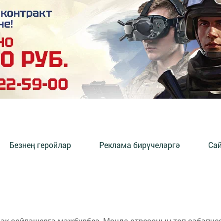
Безнең геройлар
Реклама бирүчеләргә
Сай
 күбрәк сөйләшергә мәҗбүрбез. Монда стрессның төп сәбәпче