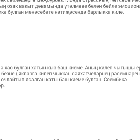
ың озак вакыт дәвамында үтәлмәве белән бәйле эмоцион
еккә булган мөнәсәбәте нәтиҗәсендә барлыкка килә.
нә хас булган хатын-кыз баш киеме. Аның килеп чыгышы е
а безнең якларга килеп чыккан сәяхәтчеләрнең рәсемнәрен
 очлайтып ясалган каты баш киеме булган. Сөембикә-
әр.