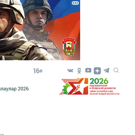
16+
лаулар 2026
се –