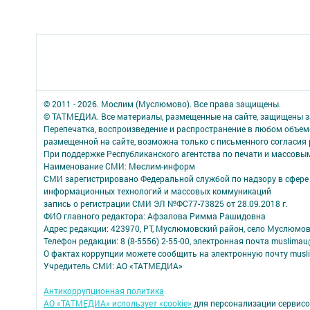
© 2011 - 2026. Мослим (Муслюмово). Все права защищены.
© ТАТМЕДИА. Все материалы, размещенные на сайте, защищены з
Перепечатка, воспроизведение и распространение в любом объе
размещенной на сайте, возможна только с письменного согласия
При поддержке Республиканского агентства по печати и массов
Наименование СМИ: Мөслим-информ
СМИ зарегистрировано Федеральной службой по надзору в сфере 
информационных технологий и массовых коммуникаций
запись о регистрации СМИ ЭЛ №ФС77-73825 от 28.09.2018 г.
ФИО главного редактора: Афзалова Римма Рашидовна
Адрес редакции: 423970, РТ, Муслюмовский район, село Муслюмово
Телефон редакции: 8 (8-5556) 2-55-00, электронная почта muslimau
О фактах коррупции можете сообщить на электронную почту musl
Учредитель СМИ: АО «ТАТМЕДИА»
Антикоррупционная политика
АО «ТАТМЕДИА» использует «cookie»
для персонализации сервисо