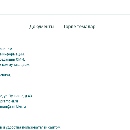
Документы
Төрле темалар
аконом.
ме информации,
 редакций СМИ.
ым коммуникациям.
связи,
, ул.Пушкина, д.43
@rambler.ru
imau@rambler.ru
в и удобства пользователей сайтом.