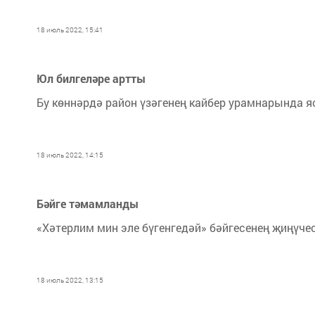
18 июль 2022, 15:41
Юл билгеләре артты
Бу көннәрдә район үзәгенең кайбер урамнарында 
18 июль 2022, 14:15
Бәйге тәмамланды
«Хәтерлим мин эле бүгенгедәй» бәйгесенең җиңүчес
18 июль 2022, 13:15