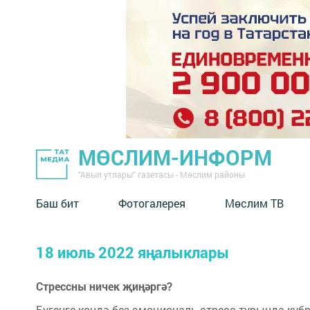
МӨСЛИМ-ИНФОРМ
"Авыл утлары" газетасы - Мөслим районы
Баш бит
Фотогалерея
Мөслим ТВ
18 июль 2022 яңалыклары
Стрессны ничек җиңәргә?
​​​​​​​Бүгенге көндә без эмоциональ стресс турында