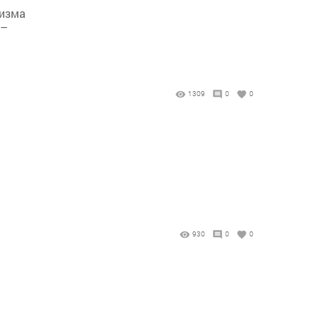
мизма
 –
1309
0
0
930
0
0