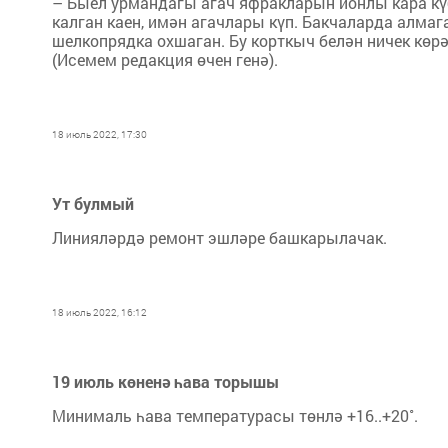
– Быел урмандагы агач яфракларын йонлы кара кү
калган каен, имән агачлары күп. Бакчаларда алма
шелкопрядка охшаган. Бу корткыч белән ничек кө
(Исемем редакция өчен генә).
18 июль 2022, 17:30
Ут булмый
Линияләрдә ремонт эшләре башкарылачак.
18 июль 2022, 16:12
19 июль көненә һава торышы
Минималь һава температурасы төнлә +16..+20˚.