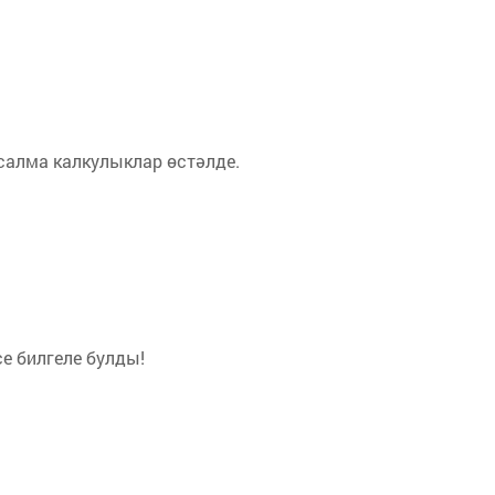
ясалма калкулыклар өстәлде.
е билгеле булды!