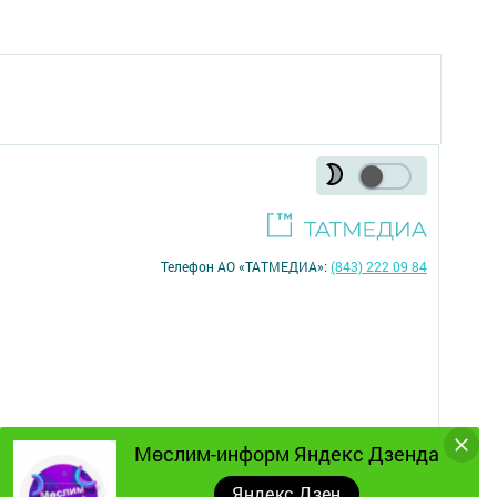
Телефон АО «ТАТМЕДИА»:
(843) 222 09 84
Мөслим-информ Яндекс Дзенда
Яндекс Дзен
16+