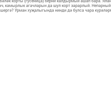
бәләк корты (гусеница) берни калдырмый ашап бара. Яла
гач, камырлык агачларын да шул корт зарарлый. Непарный
рәшергә? Урман хуҗалыгында нинди дә булса чара күрәлә