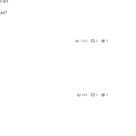
нгач
рме?
1333
0
0
959
0
0