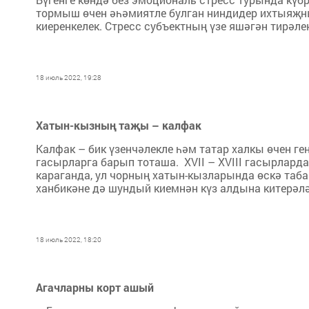
тормыш өчен әһәмиятле булган ниндидер ихтыяҗн
киеренкелек. Стресс субъектның үзе яшәгән тирәл
18 июль 2022, 19:28
Хатын-кызның таҗы – калфак
Калфак – бик үзенчәлекле һәм татар халкы өчен ге
гасырларга барып тоташа. XVII – XVIII гасырлард
караганда, ул чорның хатын-кызларында өскә таба
ханбикәне дә шундый киемнән күз алдына китерәл
18 июль 2022, 18:20
Агачларны корт ашый