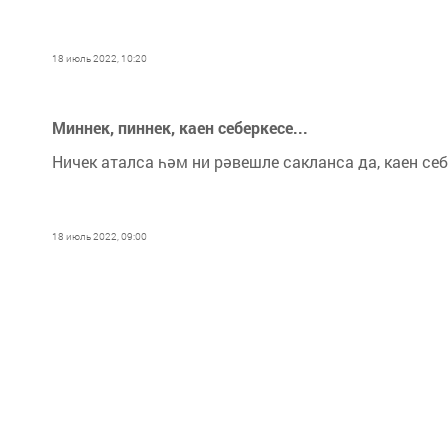
18 июль 2022, 10:20
Миннек, пиннек, каен себеркесе...
Ничек аталса һәм ни рәвешле сакланса да, каен се
18 июль 2022, 09:00