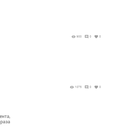
900
0
0
1075
0
0
ента,
браза