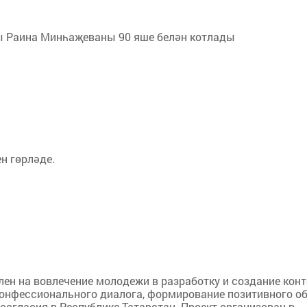
ы Раина Минһаҗеваны 90 яше белән котлады
н гөрләде.
лен на вовлечение молодежи в разработку и создание конт
конфессионального диалога, формирование позитивного о
огласия в Республике Татарстан. Проект организован в