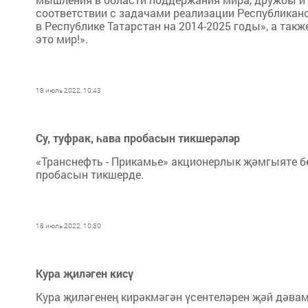
соответствии с задачами реализации Республика
в Республике Татарстан на 2014-2025 годы», а та
это мир!».
18 июль 2022, 10:43
Су, туфрак, һава пробасын тикшерәләр
«Транснефть - Прикамье» акционерлык җәмгыяте бе
пробасын тикшерде.
18 июль 2022, 10:30
Кура җиләген кисү
Кура җиләгенең кирәкмәгән үсентеләрен җәй дәва