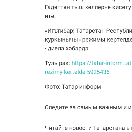
Гадәттән тыш хәлләрне кисәтү
итә.
«Игътибар! Татарстан Республ
куркынычы» режимы кертелде.
- диелә хәбәрдә.
Тулырак:
https://tatar-inform.t
rezimy-kertelde-5925435
Фото: Татар-информ
Следите за самым важным и 
Читайте новости Татарстана 