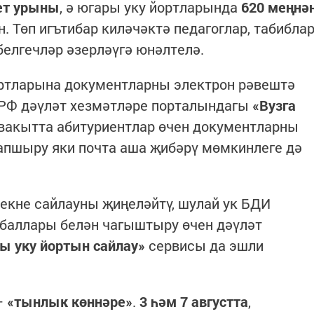
ет урыны
, ә югары уку йортларында
620 меңнә
. Төп игътибар киләчәктә педагоглар, табибла
елгечләр әзерләүгә юнәлтелә.
ртларына документларны электрон рәвештә
РФ дәүләт хезмәтләре порталындагы
«Вузга
вакытта абитуриентлар өчен документларны
апшыру яки почта аша җибәрү мөмкинлеге дә
екне сайлауны җиңеләйтү, шулай ук БДИ
 баллары белән чагыштыру өчен дәүләт
ы уку йортын сайлау»
сервисы да эшли
–
«тынлык көннәре»
.
3 һәм 7 августта
,