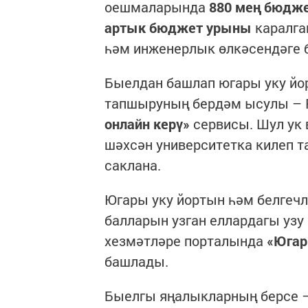
оешмаларында
880 мең бюдж
артык бюджет урыны
каралган
һәм инженерлык өлкәсендәге б
Быелдан башлап югары уку йо
тапшыруның бердәм ысулы – 
онлайн керү»
сервисы. Шул ук 
шәхсән университетка килеп т
саклана.
Югары уку йортын һәм белгечл
балларын узган еллардагы узу
хезмәтләре порталында
«Югар
башлады.
Быелгы яңалыкларның берсе 