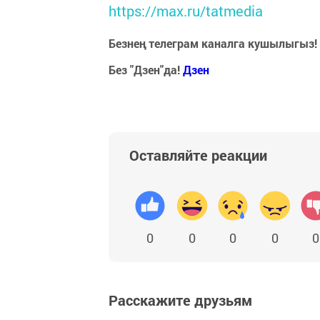
https://max.ru/tatmedia
Безнең телеграм каналга кушылыгыз!
Без "Дзен"да!
Д
зен
Оставляйте реакции
0
0
0
0
0
Расскажите друзьям