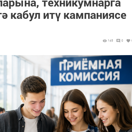
ларына, техникумнарга
ә кабул итү кампаниясе
145
0