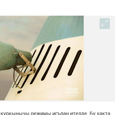
 куркынычы режимы игълан ителде. Бу хакта