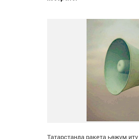
Татарстанда ракета һөҗүм итү