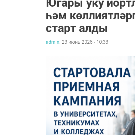
Югары уку йорт
һәм көллиятләрг
старт алды
admin,
23 июнь 2026 - 10:38