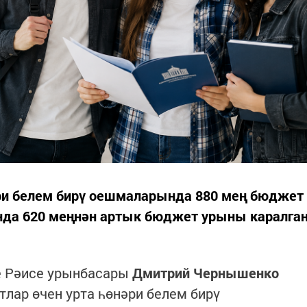
әри белем бирү оешмаларында 880 мең бюджет
нда 620 меңнән артык бюджет урыны каралга
е Рәисе урынбасары
Дмитрий Чернышенко
тлар өчен урта һөнәри белем бирү