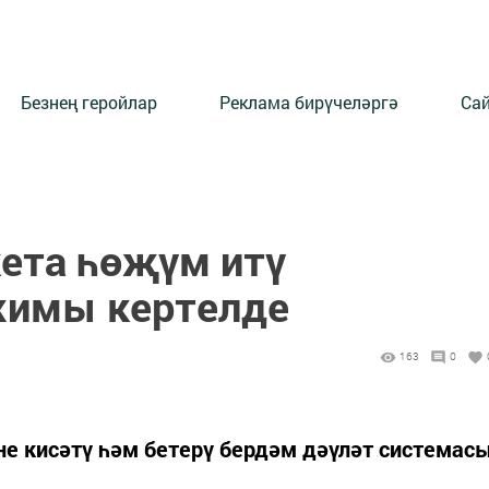
Безнең геройлар
Реклама бирүчеләргә
Сай
кета һөҗүм итү
имы кертелде
163
0
не кисәтү һәм бетерү бердәм дәүләт системас