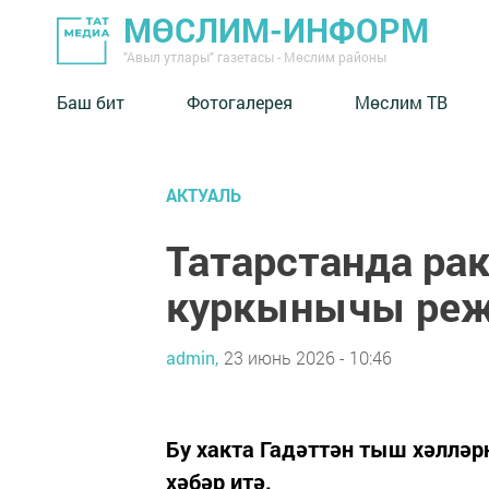
МӨСЛИМ-ИНФОРМ
"Авыл утлары" газетасы - Мөслим районы
Баш бит
Фотогалерея
Мөслим ТВ
АКТУАЛЬ
Татарстанда ра
куркынычы реж
admin,
23 июнь 2026 - 10:46
Бу хакта Гадәттән тыш хәлләр
хәбәр итә.