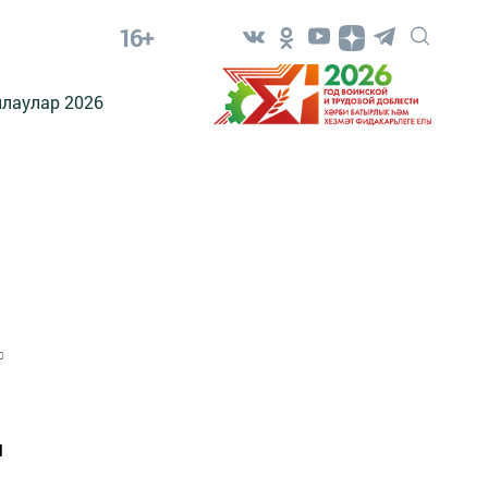
16+
лаулар 2026
0
ы