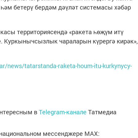
 һәм бетерү бердәм дәүләт системасы хәбәр
икасы территориясендә «ракета һөҗүм итү
 Куркынычсызлык чараларын күрергә кирәк»,
atar/news/tatarstanda-raketa-houm-itu-kurkynycy-
интересным в
Telegram-канале
Татмедиа
в национальном мессенджере MАХ: