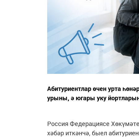
Абитуриентлар өчен урта һөн
урыны, ә югары уку йортлары
Россия Федерациясе Хөкүмәт
хәбәр иткәнчә, быел абитуриен