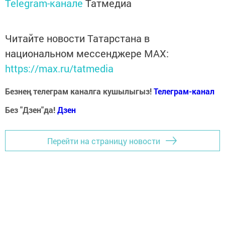
Telegram-канале
Татмедиа
Читайте новости Татарстана в
национальном мессенджере MАХ:
https://max.ru/tatmedia
Безнең телеграм каналга кушылыгыз!
Телеграм-канал
Без "Дзен"да!
Д
зен
Перейти на страницу новости