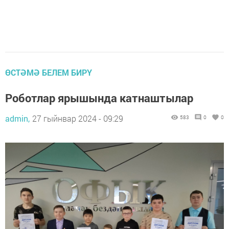
ӨСТӘМӘ БЕЛЕМ БИРҮ
Роботлар ярышында катнаштылар
admin,
27 гыйнвар 2024 - 09:29
583
0
0