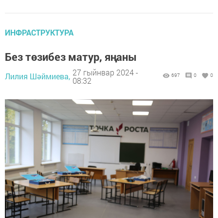
ИНФРАСТРУКТУРА
Без төзибез матур, яңаны
27 гыйнвар 2024 -
Лилия Шәймиева,
697
0
0
08:32