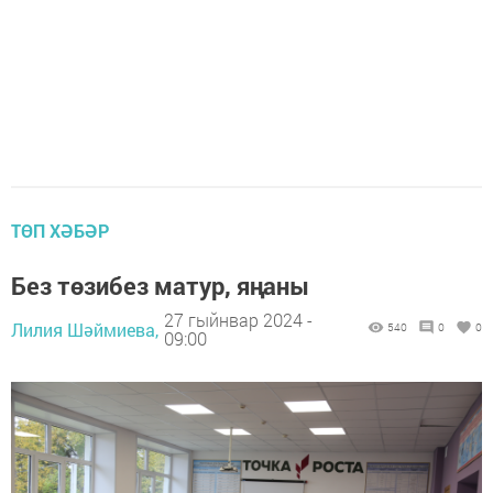
ТӨП ХӘБӘР
Без төзибез матур, яңаны
27 гыйнвар 2024 -
Лилия Шәймиева,
540
0
0
09:00