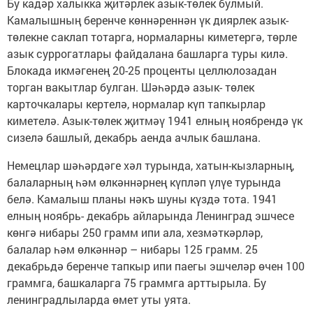
Бу кадәр халыкка җитәрлек азык-төлек булмый.
Камалышның беренче көннәреннән үк диярлек азык-
төлекне саклап тотарга, нормаларны киметергә, төрле
азык суррогатлары файдалана башларга туры килә.
Блокада икмәгенең 20-25 проценты целлюлозадан
торган вакытлар булган. Шәһәрдә азык- төлек
карточкалары кертелә, нормалар күп тапкырлар
киметелә. Азык-төлек җитмәү 1941 елның ноябрендә үк
сизелә башлый, декабрь аенда ачлык башлана.
Немецлар шәһәрдәге хәл турында, хатын-кызларның,
балаларның һәм өлкәннәрнең күпләп үлүе турында
белә. Камалыш планы нәкъ шуны күздә тота. 1941
елның ноябрь- декабрь айларында Ленинград эшчесе
көнгә нибары 250 грамм ипи ала, хезмәткәрләр,
балалар һәм өлкәннәр – нибары 125 грамм. 25
декабрьдә беренче тапкыр ипи паегы эшчеләр өчен 100
граммга, башкаларга 75 граммга арттырыла. Бу
ленинградлыларда өмет уты уята.