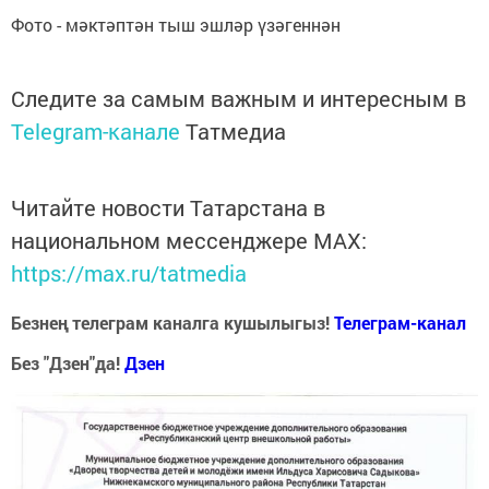
Фото - мәктәптән тыш эшләр үзәгеннән
Следите за самым важным и интересным в
Telegram-канале
Татмедиа
Читайте новости Татарстана в
национальном мессенджере MАХ:
https://max.ru/tatmedia
Безнең телеграм каналга кушылыгыз!
Телеграм-канал
Без "Дзен"да!
Д
зен