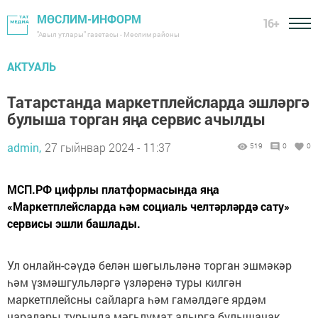
МӨСЛИМ-ИНФОРМ
16+
"Авыл утлары" газетасы - Мөслим районы
АКТУАЛЬ
Татарстанда маркетплейсларда эшләргә
булыша торган яңа сервис ачылды
admin,
27 гыйнвар 2024 - 11:37
519
0
0
МСП.РФ цифрлы платформасында яңа
«Маркетплейсларда һәм социаль челтәрләрдә сату»
сервисы эшли башлады.
Ул онлайн-сәүдә белән шөгыльләнә торган эшмәкәр
һәм үзмәшгульләргә үзләренә туры килгән
маркетплейсны сайларга һәм гамәлдәге ярдәм
чаралары турында мәгьлүмат алырга булышачак.