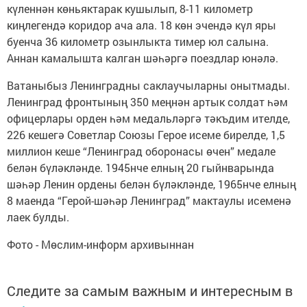
күленнән көньяктарак кушылып, 8-11 километр
киңлегендә коридор ача ала. 18 көн эчендә күл яры
буенча 36 километр озынлыкта тимер юл салына.
Аннан камалышта калган шәһәргә поездлар юнәлә.
Ватаныбыз Ленинградны саклаучыларны онытмады.
Ленинград фронтының 350 меңнән артык солдат һәм
офицерлары орден һәм медальләргә тәкъдим ителде,
226 кешегә Советлар Союзы Герое исеме бирелде, 1,5
миллион кеше “Ленинград оборонасы өчен” медале
белән бүләкләнде. 1945нче елның 20 гыйнварында
шәһәр Ленин ордены белән бүләкләнде, 1965нче елның
8 маенда “Герой-шәһәр Ленинград” мактаулы исеменә
лаек булды.
Фото - Мөслим-информ архивыннан
Следите за самым важным и интересным в