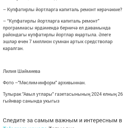
– Күпфатирлы йортларга капиталь ремонт керәчәкме?
– “Күпфатирлы йортларга капиталь ремонт”
программасы ярдәмендә берничә ел дәвамында
райондагы күпфатирлы йортлар яңартыла. Әлеге
эшләр өчен 7 миллион сумнан артык средстволар
каралган.
Лилия Шәймиева
Фото –"Мөслим-информ" архивыннан.
Тулырак "Авыл утлары" газетасынының 2024 елның 26
гыйнвар санында укыгыз
Следите за самым важным и интересным в