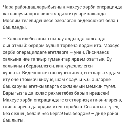
Чара райондашларыбызның махсус хәрби операциядә
катнашучыларга ничек ярдәм итүләре хакында
Мөслим телевидениесе әзерләгән видеосюжет белән
башланды.
– Халык илебез авыр сынау алдында калганда
сынатмый: бердәм булып төрлечә ярдәм итә. Махсус
хәрби операциядәге егетләргә – унөч, Лисичанск
халкына ике тапкыр гуманитар ярдәм озаттык. Бу
халыкның бердәмлеген, киң күңеллелеген
күрсәтә. Видеосюжеттан күренгәнчә, егетләргә ярдәм
итү өчен токмач кисүче, шәм ясаучы һ.б. эшләрне
башкаручы егет-кызларга сокланмый мөмкин түгел.
Барыгызга да ихлас рәхмәтебез барып ирешсен!
Махсус хәрби операциядәге егетләрнең әти-әниләренә,
гаиләләренә дә ярдәм итеп торабыз. Сез ялгыз түгел,
без сезнең белән! Без бергә! Без бердәм! – диде район
башлыгы.