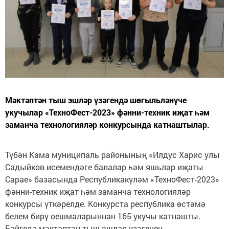
Мәктәптән тыш эшләр үзәгендә шөгыльләнүче
укучылар «ТехноФест-2023» фәнни-техник иҗат һәм
заманча технологияләр конкурсында катнаштылар.
Түбән Кама муниципаль районының «Илдус Харис улы
Садыйков исемендәге балалар һәм яшьләр иҗаты
Сарае» базасында Республикакүләм «ТехноФест-2023»
фәнни-техник иҗат һәм заманча технологияләр
конкурсы үткәрелде. Конкурста республика өстәмә
белем бирү оешмаларыннан 165 укучы катнашты.
Бәйгедә мәктәптән тыш эшләр үзәгенең