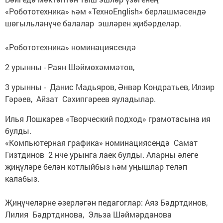
«Робототехника» һәм «ТехноEnglish» берләшмәсендә
шөгыльләнүче балалар эшләрен җибәрделәр.
«Робототехника» номинациясендә
2 урынны - Раян Шәймөхәммәтов,
3 урынны - Данис Мадьяров, Әнвәр Кондратьев, Илзир
Гәрәев, Айзат Сәхипгәреев яуладылар.
Илья Лошкарев «Творческий подход» грамотасына ия
булды.
«Компьютерная графика» номинациясендә Самат
Гизтдинов 2 нче урынга лаек булды. Аларны әлеге
җиңүләре белән котлыйбыз һәм уңышлар теләп
калабыз.
Җиңүчеләрне әзерләгән педагоглар: Аяз Бәдртдинов,
Лилия Бәдртдинова, Эльза Шәймәрданова