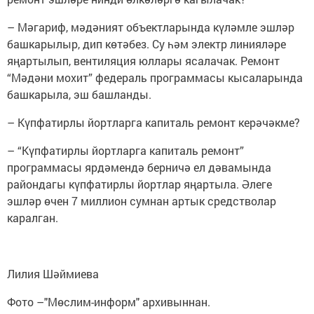
– Мәгариф, мәдәният объектларында күләмле эшләр
башкарылыр, дип көтәбез. Су һәм электр линияләре
яңартылып, вентиляция юллары ясалачак. Ремонт
“Мәдәни мохит” федераль программасы кысаларында
башкарыла, эш башланды.
– Күпфатирлы йортларга капиталь ремонт керәчәкме?
– “Күпфатирлы йортларга капиталь ремонт”
программасы ярдәмендә берничә ел дәвамында
райондагы күпфатирлы йортлар яңартыла. Әлеге
эшләр өчен 7 миллион сумнан артык средстволар
каралган.
Лилия Шәймиева
Фото –"Мөслим-информ" архивыннан.