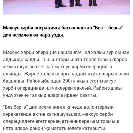
Махсус хәрби операциягә багышланган “Без – бергә!”
дип исемләнгән чара узды.
Махсус хәрби операция башлангач, ил халкы зур сынау
алдында калды. Тыныч тормышта төрле тармакларда
хезмәт куйган егетләр махсус хәрби операциягә
алынды. Җирле халык аларга ярдәм итү юлларын эзли
башлады. Районыбыздан 200гә якын егет махсус
хәрби операциядә ил чикләрен саклый. Район халкы
ундүртенче тапкыр аларга ярдәм озатты.
“Без бергә” дип исемләнгән кичәдә волонтерлык
хәрәкәтендә актив катнашучылар, махсус хәрби
операциядәге егетләрнең әти-әниләре һәм тормыш
иптәшләре, район җәмәгатьчелеге катнашты.