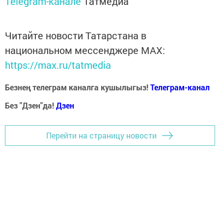
Telegram-канале
Татмедиа
Читайте новости Татарстана в
национальном мессенджере MАХ:
https://max.ru/tatmedia
Безнең телеграм каналга кушылыгыз!
Телеграм-канал
Без "Дзен"да!
Д
зен
Перейти на страницу новости