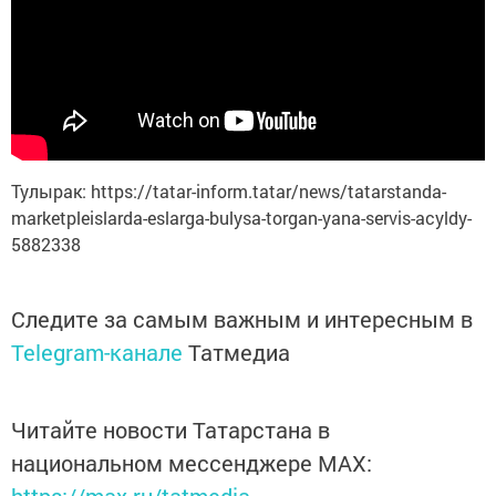
Тулырак: https://tatar-inform.tatar/news/tatarstanda-
marketpleislarda-eslarga-bulysa-torgan-yana-servis-acyldy-
5882338
Следите за самым важным и интересным в
Telegram-канале
Татмедиа
Читайте новости Татарстана в
национальном мессенджере MАХ:
https://max.ru/tatmedia