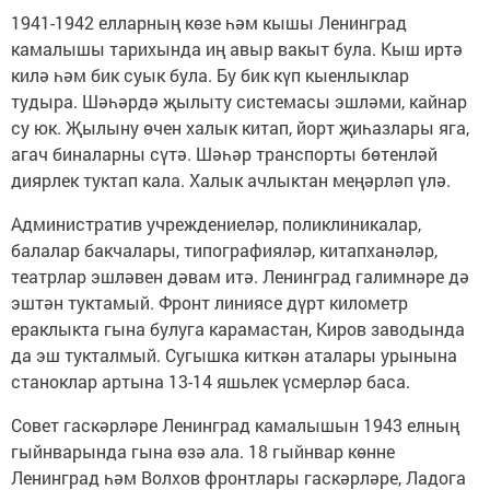
1941-1942 елларның көзе һәм кышы Ленинград
камалышы тарихында иң авыр вакыт була. Кыш иртә
килә һәм бик суык була. Бу бик күп кыенлыклар
тудыра. Шәһәрдә җылыту системасы эшләми, кайнар
су юк. Җылыну өчен халык китап, йорт җиһазлары яга,
агач биналарны сүтә. Шәһәр транспорты бөтенләй
диярлек туктап кала. Халык ачлыктан меңәрләп үлә.
Административ учреждениеләр, поликлиникалар,
балалар бакчалары, типографияләр, китапханәләр,
театрлар эшләвен дәвам итә. Ленинград галимнәре дә
эштән туктамый. Фронт линиясе дүрт километр
ераклыкта гына булуга карамастан, Киров заводында
да эш тукталмый. Сугышка киткән аталары урынына
станоклар артына 13-14 яшьлек үсмерләр баса.
Совет гаскәрләре Ленинград камалышын 1943 елның
гыйнварында гына өзә ала. 18 гыйнвар көнне
Ленинград һәм Волхов фронтлары гаскәрләре, Ладога