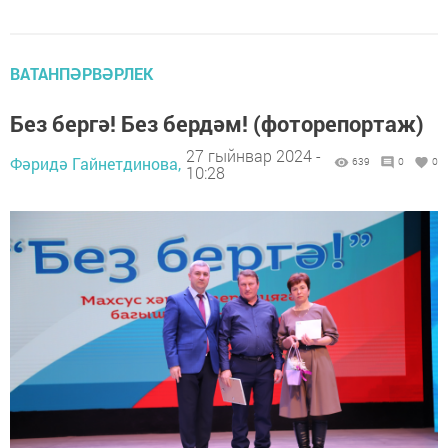
ВАТАНПӘРВӘРЛЕК
Без бергә! Без бердәм! (фоторепортаж)
27 гыйнвар 2024 -
Фәридә Гайнетдинова,
639
0
0
10:28