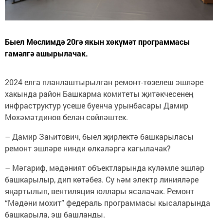
Быел Мөслимдә 20гә якын хөкүмәт программасы
гамәлгә ашырылачак.
2024 елга планлаштырылган ремонт-төзелеш эшләре
хакында район Башкарма комитеты җитәкчесенең
инфраструктур үсеше буенча урынбасары Дамир
Мөхәмәтдинов белән сөйләштек.
– Дамир Заһитович, быел җирлектә башкарыласы
ремонт эшләре нинди өлкәләргә кагылачак?
– Мәгариф, мәдәният объектларында күләмле эшләр
башкарылыр, дип көтәбез. Су һәм электр линияләре
яңартылып, вентиляция юллары ясалачак. Ремонт
“Мәдәни мохит” федераль программасы кысаларында
башкарыла, эш башланды.