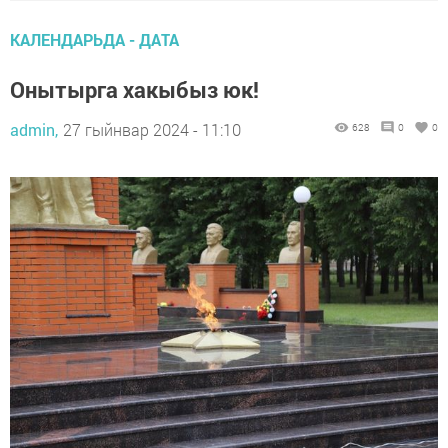
КАЛЕНДАРЬДА - ДАТА
Онытырга хакыбыз юк!
admin,
27 гыйнвар 2024 - 11:10
628
0
0