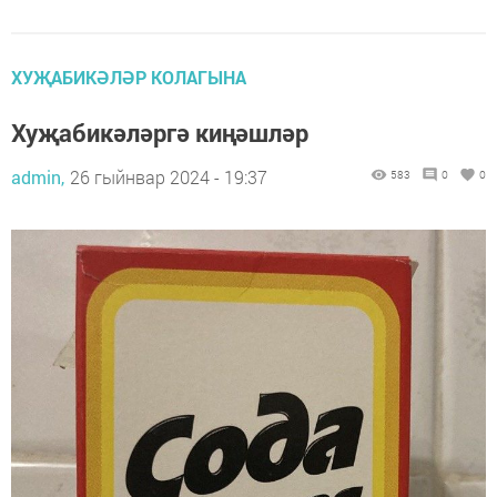
ХУҖАБИКӘЛӘР КОЛАГЫНА
Хуҗабикәләргә киңәшләр
admin,
26 гыйнвар 2024 - 19:37
583
0
0