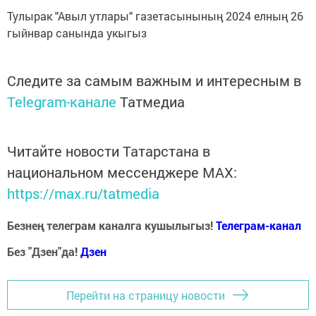
Тулырак "Авыл утлары" газетасынының 2024 елның 26
гыйнвар санында укыгыз
Следите за самым важным и интересным в
Telegram-канале
Татмедиа
Читайте новости Татарстана в
национальном мессенджере MАХ:
https://max.ru/tatmedia
Безнең телеграм каналга кушылыгыз!
Телеграм-канал
Без "Дзен"да!
Д
зен
Перейти на страницу новости