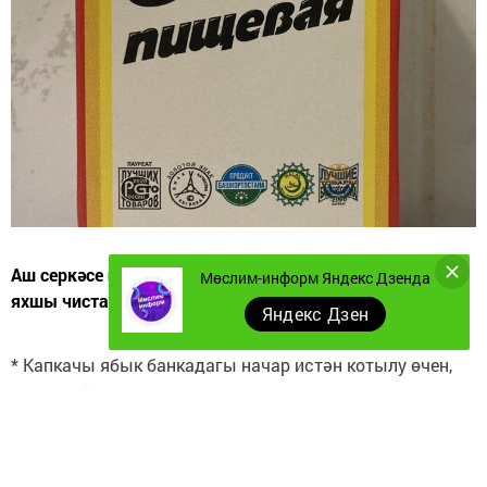
Аш серкәсе һәм чәй содасы тыгылган торбаларны
Мөслим-информ Яндекс Дзенда
яхшы чистарта.
Яндекс Дзен
* Капкачы ябык банкадагы начар истән котылу өчен,
аны 1 чәй кашыгы коры гәрчич кушылган җылы су
белән юарга мөмкин.
* Йозакта ачкыч авыр әйләнсә, балавыз яки сабын
сылагыз.