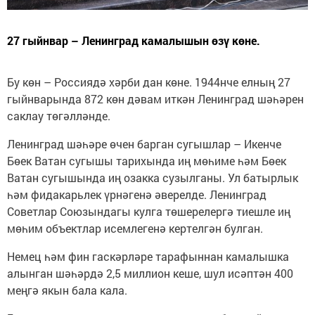
27 гыйнвар – Ленинград камалышын өзү көне.
Бу көн – Россиядә хәрби дан көне. 1944нче елның 27
гыйнварында 872 көн дәвам иткән Ленинград шәһәрен
саклау төгәлләнде.
Ленинград шәһәре өчен барган сугышлар – Икенче
Бөек Ватан сугышы тарихында иң мөһиме һәм Бөек
Ватан сугышында иң озакка сузылганы. Ул батырлык
һәм фидакарьлек үрнәгенә әверелде. Ленинград
Советлар Союзындагы кулга төшерелергә тиешле иң
мөһим объектлар исемлегенә кертелгән булган.
Немец һәм фин гаскәрләре тарафыннан камалышка
алынган шәһәрдә 2,5 миллион кеше, шул исәптән 400
меңгә якын бала кала.