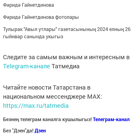
Фәридә Гайнетдинова
Фәридә Гайнетдинова фотолары
Тулырак "Авыл утлары" газетасынының 2024 елның 26
гыйнвар санында укыгыз
Следите за самым важным и интересным в
Telegram-канале
Татмедиа
Читайте новости Татарстана в
национальном мессенджере MАХ:
https://max.ru/tatmedia
Безнең телеграм каналга кушылыгыз!
Телеграм-канал
Без "Дзен"да!
Д
зен