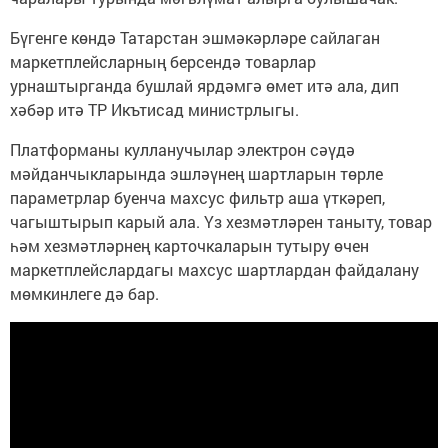
Бүгенге көндә Татарстан эшмәкәрләре сайлаган
маркетплейсларның берсендә товарлар
урнаштырганда бушлай ярдәмгә өмет итә ала, дип
хәбәр итә ТР Икътисад министрлыгы.
Платформаны кулланучылар электрон сәүдә
мәйданчыкларында эшләүнең шартларын төрле
параметрлар буенча махсус фильтр аша үткәреп,
чагыштырып карый ала. Үз хезмәтләрен таныту, товар
һәм хезмәтләрнең карточкаларын тутыру өчен
маркетплейслардагы махсус шартлардан файдалану
мөмкинлеге дә бар.