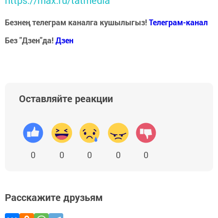
Безнең телеграм каналга кушылыгыз!
Телеграм-канал
Без "Дзен"да!
Д
зен
Оставляйте реакции
0
0
0
0
0
Расскажите друзьям