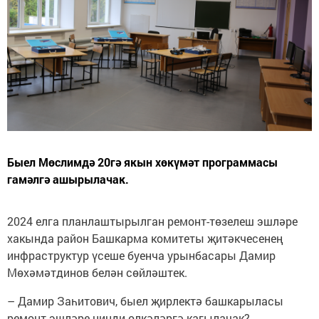
Быел Мөслимдә 20гә якын хөкүмәт программасы
гамәлгә ашырылачак.
2024 елга планлаштырылган ремонт-төзелеш эшләре
хакында район Башкарма комитеты җитәкчесенең
инфраструктур үсеше буенча урынбасары Дамир
Мөхәмәтдинов белән сөйләштек.
– Дамир Заһитович, быел җирлектә башкарыласы
ремонт эшләре нинди өлкәләргә кагылачак?