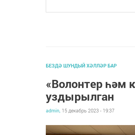
БЕЗДӘ ШУНДЫЙ ХӘЛЛӘР БАР
«Волонтер һәм к
уздырылган
admin,
15 декабрь 2023 - 19:37