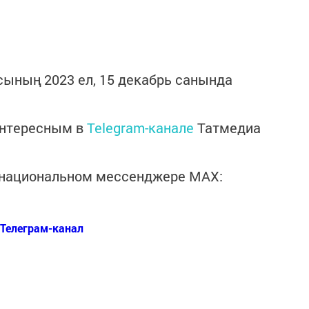
сының 2023 ел, 15 декабрь санында
интересным в
Telegram-канале
Татмедиа
в национальном мессенджере MАХ:
Телеграм-канал