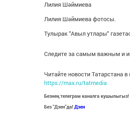
Лилия Шәймиева
Лилия Шәймиева фотосы.
Тулырак "Авыл утлары" газета
Следите за самым важным и 
Читайте новости Татарстана 
https://max.ru/tatmedia
Безнең телеграм каналга кушылыгыз!
Без "Дзен"да!
Д
зен