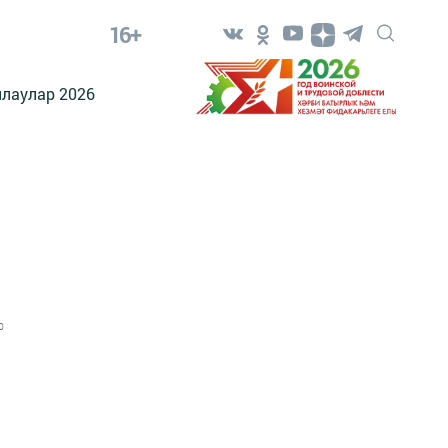
16+
лаулар 2026
0