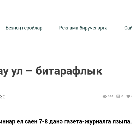
Безнең геройлар
Реклама бирүчеләргә
Сай
ау ул – битарафлык
:30
614
0
нар ел саен 7-8 данә газета-журналга языла.