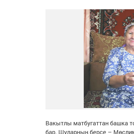
Вакытлы матбугаттан башка т
бар. Шуларның берсе – Мөсли