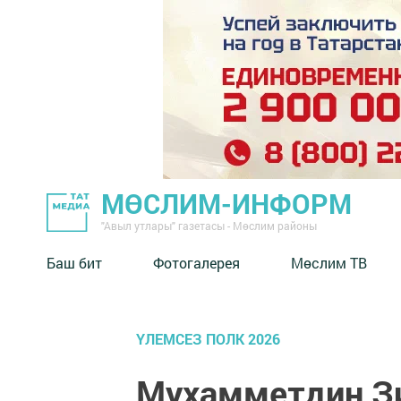
МӨСЛИМ-ИНФОРМ
"Авыл утлары" газетасы - Мөслим районы
Баш бит
Фотогалерея
Мөслим ТВ
ҮЛЕМСЕЗ ПОЛК 2026
Мухамметдин З