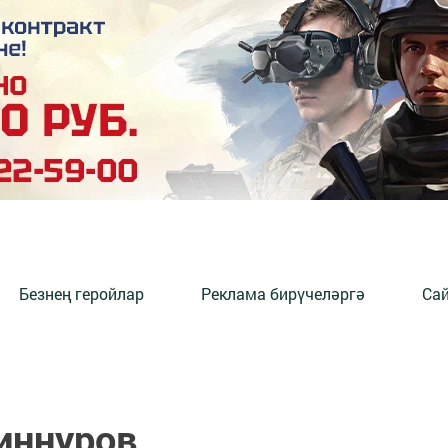
Безнең геройлар
Реклама бирүчеләргә
Сай
иннуров