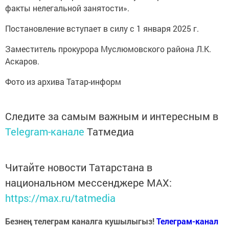
факты нелегальной занятости».
Постановление вступает в силу с 1 января 2025 г.
Заместитель прокурора Муслюмовского района Л.К.
Аскаров.
Фото из архива Татар-информ
Следите за самым важным и интересным в
Telegram-канале
Татмедиа
Читайте новости Татарстана в
национальном мессенджере MАХ:
https://max.ru/tatmedia
Безнең телеграм каналга кушылыгыз!
Телеграм-канал