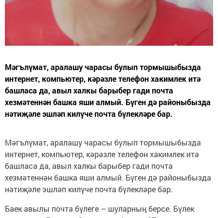
Мәгълүмат, аралашу чарасы булып тормышыбызда
интернет, компьютер, кәрәзле телефон хакимлек итә
башласа да, авыл халкы барыбер гади почта
хезмәтеннән башка яши алмый. Бүген дә районыбызда
нәтиҗәле эшләп килүче почта бүлекләре бар.
Мәгълүмат, аралашу чарасы булып тормышыбызда
интернет, компьютер, кәрәзле телефон хакимлек итә
башласа да, авыл халкы барыбер гади почта
хезмәтеннән башка яши алмый. Бүген дә районыбызда
нәтиҗәле эшләп килүче почта бүлекләре бар.
Баек авылы почта бүлеге – шуларның берсе. Бүлек