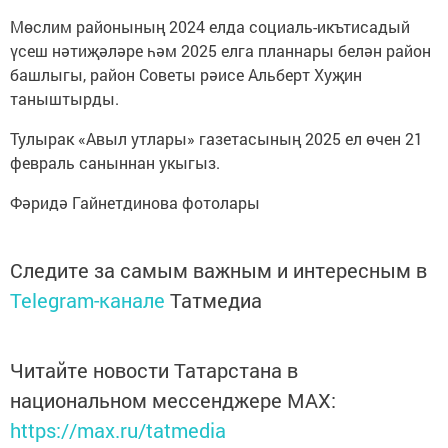
Мөслим районының 2024 елда социаль-икътисадый
үсеш нәтиҗәләре һәм 2025 елга планнары белән район
башлыгы, район Советы рәисе Альберт Хуҗин
таныштырды.
Тулырак «Авыл утлары» газетасының 2025 ел өчен 21
февраль саныннан укыгыз.
Фәридә Гайнетдинова фотолары
Следите за самым важным и интересным в
Telegram-канале
Татмедиа
Читайте новости Татарстана в
национальном мессенджере MАХ:
https://max.ru/tatmedia