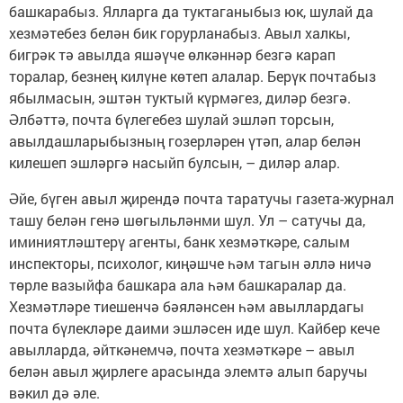
башкарабыз. Ялларга да туктаганыбыз юк, шулай да
хезмәтебез белән бик горурланабыз. Авыл халкы,
бигрәк тә авылда яшәүче өлкәннәр безгә карап
торалар, безнең килүне көтеп алалар. Берүк почтабыз
ябылмасын, эштән туктый күрмәгез, диләр безгә.
Әлбәттә, почта бүлегебез шулай эшләп торсын,
авылдашларыбызның гозерләрен үтәп, алар белән
килешеп эшләргә насыйп булсын, – диләр алар.
Әйе, бүген авыл җирендә почта таратучы газета-журнал
ташу белән генә шөгыльләнми шул. Ул – сатучы да,
иминиятләштерү агенты, банк хезмәткәре, салым
инспекторы, психолог, киңәшче һәм тагын әллә ничә
төрле вазыйфа башкара ала һәм башкаралар да.
Хезмәтләре тиешенчә бәяләнсен һәм авыллардагы
почта бүлекләре даими эшләсен иде шул. Кайбер кече
авылларда, әйткәнемчә, почта хезмәткәре – авыл
белән авыл җирлеге арасында элемтә алып баручы
вәкил дә әле.