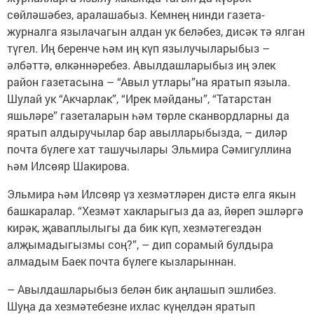
сөйләшәбез, аралашабыз. Кемнең нинди газета-
журналга язылачагын алдан ук беләбез, дисәк тә ялган
түгел. Иң беренче һәм иң күп язылучыларыбыз –
әлбәттә, өлкәннәребез. Авылдашларыбыз иң элек
район газетасына – “Авыл утлары”на яратып языла.
Шулай ук “Акчарлак”, “Ирек мәйданы”, “Татарстан
яшьләре” газеталарын һәм төрле сканвордларны да
яратып алдыручылар бар авылларыбызда, – диләр
почта бүлеге хат ташучылары Эльмира Сәмигуллина
һәм Илсөяр Шакирова.
Эльмира һәм Илсөяр үз хезмәтләрен дистә елга якын
башкаралар. “Хезмәт хакларыгыз да аз, йөреп эшләргә
кирәк, җаваплылыгы да бик күп, хезмәтегездән
алҗымадыгызмы соң?”, – дип сорамый булдыра
алмадым Баек почта бүлеге кызларыннан.
– Авылдашларыбыз белән бик аңлашып эшлибез.
Шуңа да хезмәтебезне ихлас күңелдән яратып