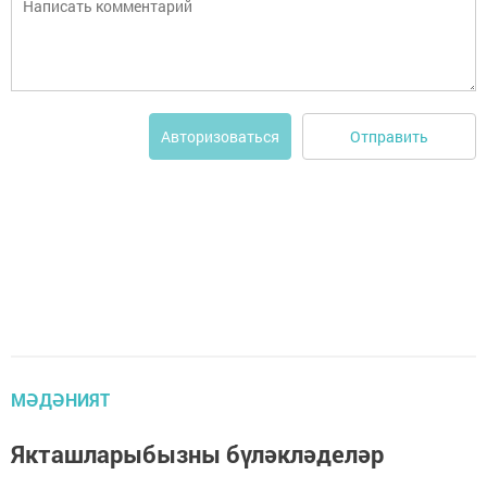
Отправить
Авторизоваться
МӘДӘНИЯТ
Якташларыбызны бүләкләделәр