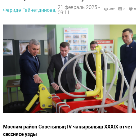
21 февраль 2025 -
Фәридә Гайнетдинова,
402
0
0
09:11
Мөслим район Советының IV чакырылыш XXXIX отчет
сессиясе узды