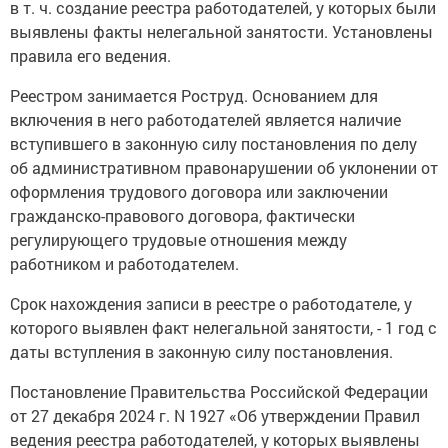
в т. ч. создание реестра работодателей, у которых были
выявлены факты нелегальной занятости. Установлены
правила его ведения.
Реестром занимается Роструд. Основанием для
включения в него работодателей является наличие
вступившего в законную силу постановления по делу
об административном правонарушении об уклонении от
оформления трудового договора или заключении
гражданско-правового договора, фактически
регулирующего трудовые отношения между
работником и работодателем.
Срок нахождения записи в реестре о работодателе, у
которого выявлен факт нелегальной занятости, - 1 год с
даты вступления в законную силу постановления.
Постановление Правительства Российской Федерации
от 27 декабря 2024 г. N 1927 «Об утверждении Правил
ведения реестра работодателей, у которых выявлены