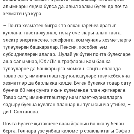
алымнары яңача булса да, авыл халкы бүген дә почта
хезмәтен үз күрә.
– Почта хезмәтен бигрәк тә өлкәннәребез яратып
куллана: газета-журнал, түләү счетлары алып газга,
электр энергиясенә, телефонга, коммуналь хезмәтләргә
түләүләрен башкаралар. Пенсия, пособие һәм
субсидияләрен алалар. Шулай ук бүген почта бүлекләре
аша салымнар, ЮХИДИ штрафлары һәм башка
түләүләрне да башкарырга мөмкин. Соңгы елларда
товар сату, иминиятләштерү килешүләре төзү кебек яңа
хезмәтләр да барлыкка килде. Бүген бүлеккә товар сату
буенча 60 мең сумга якын күләмендә план җиткерелә.
Товар сату, иминиятләштерү һәм газет-журналларга
яздыру буенча куелган планнарны тулысынча үтибез, –
ди Г. Солтанова.
Почта бүлеге җитәкчесе вазыйфасын башкару белән
бергә, Гөлнара үзе унбиш километр ераклыктагы Сәфәр