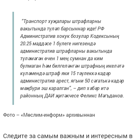
“Транспорт хуҗалары штрафларны
вакытында түләп барсыннар иде! РФ
Административ хокук бозулар Кодексының
20.25 маддәсе 1 бүлеге нигезендә
административ штрафларны вакытында
түләмәгән өчен 1 мең сумнан да ким
булмаган һәм билгеләнгән штрафның икеләтә
күләмендә штраф яки 15 тәүлеккә кадәр
административ арест, ягъни 50 сәгатькә кадәр
мәҗбүри эш каралган”, – дип хәбәр итә
районның ДАИ җитәкчесе Феликс Мәгъданов.
Фото – «Мөслим-информ» архивыннан
Следите за самым важным и интересным в