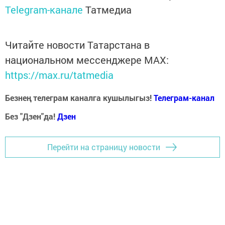
Telegram-канале
Татмедиа
Читайте новости Татарстана в
национальном мессенджере MАХ:
https://max.ru/tatmedia
Безнең телеграм каналга кушылыгыз!
Телеграм-канал
Без "Дзен"да!
Д
зен
Перейти на страницу новости