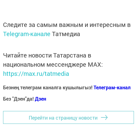
Следите за самым важным и интересным в
Telegram-канале
Татмедиа
Читайте новости Татарстана в
национальном мессенджере MАХ:
https://max.ru/tatmedia
Безнең телеграм каналга кушылыгыз!
Телеграм-канал
Без "Дзен"да!
Д
зен
Перейти на страницу новости