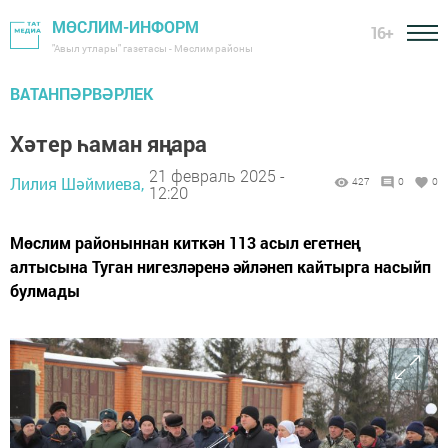
МӨСЛИМ-ИНФОРМ
16+
"Авыл утлары" газетасы - Мөслим районы
ВАТАНПӘРВӘРЛЕК
Хәтер һаман яңара
21 февраль 2025 -
Лилия Шәймиева,
427
0
0
12:20
Мөслим районыннан киткән 113 асыл егетнең
алтысына Туган нигезләренә әйләнеп кайтырга насыйп
булмады