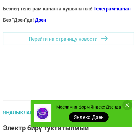
Безнең телеграм каналга кушылыгыз!
Телеграм-канал
Без "Дзен"да!
Д
зен
Перейти на страницу новости
Мөслим-информ Яндекс Дзенда
ЯҢАЛЫКЛАР
Яндекс Дзен
Электр бирү туктатылмый