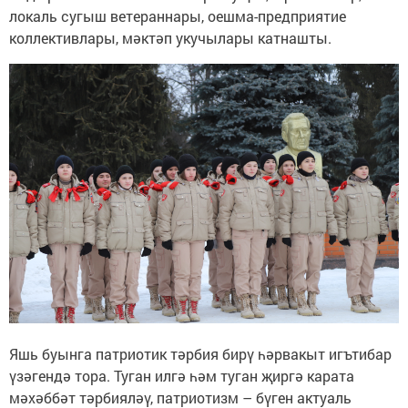
локаль сугыш ветераннары, оешма-предприятие
коллективлары, мәктәп укучылары катнашты.
Яшь буынга патриотик тәрбия бирү һәрвакыт игътибар
үзәгендә тора. Туган илгә һәм туган җиргә карата
мәхәббәт тәрбияләү, патриотизм – бүген актуаль