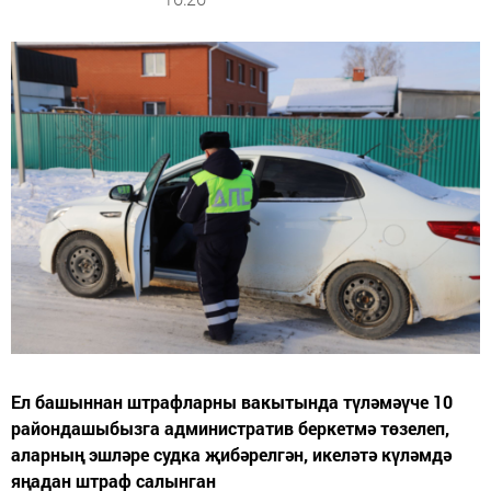
Ел башыннан штрафларны вакытында түләмәүче 10
райондашыбызга административ беркетмә төзелеп,
аларның эшләре судка җибәрелгән, икеләтә күләмдә
яңадан штраф салынган