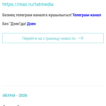
https://max.ru/tatmedia
Безнең телеграм каналга кушылыгыз!
Телеграм-канал
Без "Дзен"да!
Д
зен
Перейти на страницу новости
ӘБУНӘ - 2026