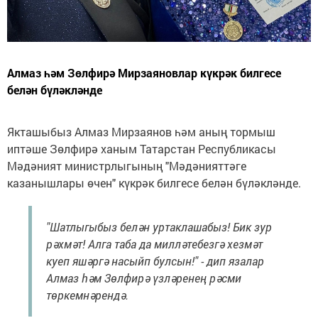
Алмаз һәм Зөлфирә Мирзаяновлар күкрәк билгесе
белән бүләкләнде
Якташыбыз Алмаз Мирзаянов һәм аның тормыш
иптәше Зөлфирә ханым Татарстан Республикасы
Мәдәният министрлыгының "Мәдәнияттәге
казанышлары өчен" күкрәк билгесе белән бүләкләнде.
"Шатлыгыбыз белән уртаклашабыз! Бик зур
рәхмәт! Алга таба да милләтебезгә хезмәт
куеп яшәргә насыйп булсын!" - дип язалар
Алмаз һәм Зөлфирә үзләренең рәсми
төркемнәрендә.