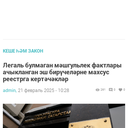
КЕШЕ ҺӘМ ЗАКОН
Легаль булмаган мәшгульлек фактлары
ачыкланган эш бирүчеләрне махсус
реестрга кертәчәкләр
admin,
21 февраль 2025 - 10:28
261
0
0