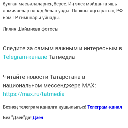
булган мәсьәләләрнең берсе. Иң элек мәйданга яшь
армиячеләр парад белән узды. Паркны яңгыратып, РФ
һәм ТР гимннары уйнады.
Лилия Шәймиева фотосы
Следите за самым важным и интересным в
Telegram-канале
Татмедиа
Читайте новости Татарстана в
национальном мессенджере MАХ:
https://max.ru/tatmedia
Безнең телеграм каналга кушылыгыз!
Телеграм-канал
Без "Дзен"да!
Д
зен