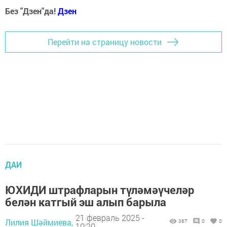
Без "Дзен"да!
Д
зен
Перейти на страницу новости
ДАИ
ЮХИДИ штрафларын түләмәүчеләр
белән катгый эш алып барыла
21 февраль 2025 -
Лилия Шәймиева,
367
0
0
10:20