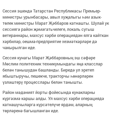
Сессия эшендә Татарстан Республикасы Премьер-
министры урынбасары, авыл хуҗалыгы һәм азык-
төлек министры Марат Җәббаров катнашты. Шулай ук
сессиягә район җәмәгатьчелеге, локаль сугыш
ветераннары, махсус хәрби операциядән ялга кайткан
хәрбиләр, оешма-предприятие хезмәткәрләре дә
чакырылган иде.
Сессия кунагы Марат Җәббаровның эш сәфәре
Мөслим политехник техникумындагы яңа класслар
белән танышудан башланды. Биредә ул эретеп
ябыштыручы, пешекче, тракторчы һөнәрләрен
үзләштерү процесслары белән танышты.
Район мәдәният йорты фойесында кунакларны
күргәзмә каршы алды. Ул махсус хәрби операциядә
катнашучыларга күрсәтелүче ярдәм, аларның
төрләренә багышланган иде.