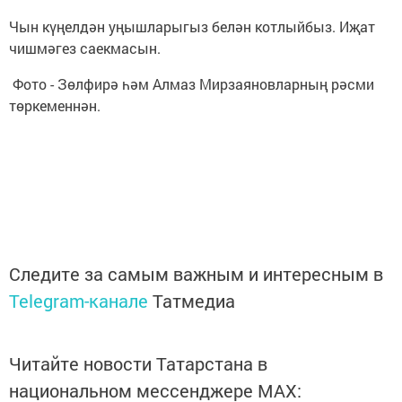
Чын күңелдән уңышларыгыз белән котлыйбыз. Иҗат
чишмәгез саекмасын.
Фото - Зөлфирә һәм Алмаз Мирзаяновларның рәсми
төркеменнән.
Следите за самым важным и интересным в
Telegram-канале
Татмедиа
Читайте новости Татарстана в
национальном мессенджере MАХ: