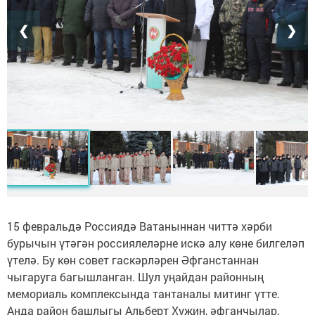
❮
❯
15 февральдә Россиядә Ватаныннан читтә хәрби
бурычын үтәгән россиялеләрне искә алу көне билгеләп
үтелә. Бу көн совет гаскәрләрен Әфганстаннан
чыгаруга багышланган. Шул уңайдан районның
мемориаль комплексында тантаналы митинг үтте.
Анда район башлыгы Альберт Хуҗин, әфганчылар,