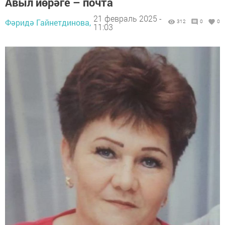
Авыл йөрәге – почта
21 февраль 2025 -
Фәридә Гайнетдинова,
312
0
0
11:03