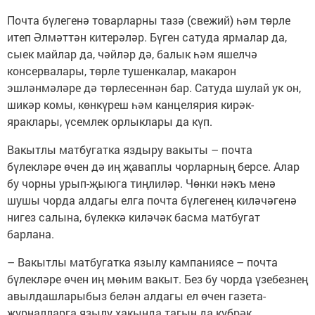
Почта бүлегенә товарларны тазә (свежий) һәм төрле
итеп Әлмәттән китерәләр. Бүген сатуда ярмалар да,
сыек майлар да, чәйләр дә, балык һәм яшелчә
консервалары, төрле тушенкалар, макарон
эшләнмәләре дә төрлесеннән бар. Сатуда шулай ук он,
шикәр комы, көнкүреш һәм канцелярия кирәк-
яраклары, үсемлек орлыклары да күп.
Вакытлы матбугатка яздыру вакыты – почта
бүлекләре өчен дә иң җаваплы чорларның берсе. Алар
бу чорны урып-җыюга тиңлиләр. Чөнки нәкъ менә
шушы чорда алдагы елга почта бүлегенең киләчәгенә
нигез салына, бүлеккә киләчәк басма матбугат
барлана.
– Вакытлы матбугатка язылу кампаниясе – почта
бүлекләре өчен иң мөһим вакыт. Без бу чорда үзебезнең
авылдашларыбыз белән алдагы ел өчен газета-
журналларга язылу хакында тагын да күбрәк