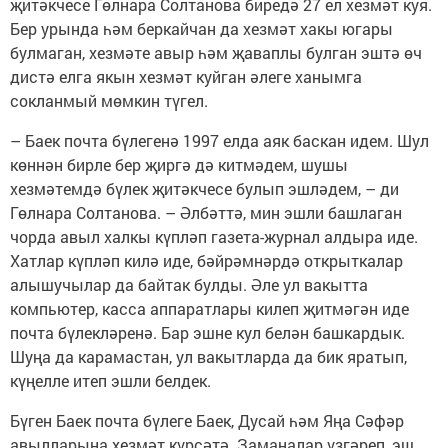
җитәкчесе Гөлнара Солтанова биредә 27 ел хезмәт куя.
Бер урында һәм беркайчан да хезмәт хакы югары
булмаган, хезмәте авыр һәм җаваплы булган эштә өч
дистә елга якын хезмәт куйган әлеге ханымга
сокланмый мөмкин түгел.
– Баек почта бүлегенә 1997 елда аяк баскан идем. Шул
көннән бирле бер җиргә дә китмәдем, шушы
хезмәтемдә бүлек җитәкчесе булып эшләдем, – ди
Гөлнара Солтанова. – Әлбәттә, мин эшли башлаган
чорда авыл халкы күпләп газета-журнал алдыра иде.
Хатлар күпләп килә иде, бәйрәмнәрдә открыткалар
алышучылар да байтак булды. Әле ул вакытта
компьютер, касса аппаратлары килеп җитмәгән иде
почта бүлекләренә. Бар эшне кул белән башкардык.
Шуңа да карамастан, ул вакытларда да бик яратып,
күңелле итеп эшли белдек.
Бүген Баек почта бүлеге Баек, Дусай һәм Яңа Сәфәр
авылларына хезмәт күрсәтә. Заманалар үзгәреп, эш