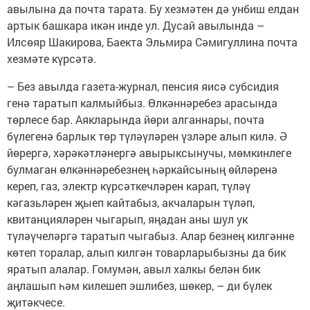
авылына да почта тарата. Бу хезмәтен дә унбиш елдан
артык башкара икән инде ул. Дусай авылында –
Илсөяр Шакирова, Баекта Эльмира Сәмигуллина почта
хезмәте күрсәтә.
– Без авылда газета-журнал, пенсия яисә субсидия
генә таратып калмыйбыз. Өлкәннәребез арасында
төрлесе бар. Аякларында йөри алганнары, почта
бүлегенә барлык төр түләүләрен үзләре алып килә. Ә
йөрергә, хәрәкәтләнергә авырыксынучы, мөмкинлеге
булмаган өлкәннәребезнең һәркайсының өйләренә
кереп, газ, электр күрсәткечләрен карап, түләү
кәгазьләрен җыеп кайтабыз, акчаларын түләп,
квитанцияләрен чыгарып, яңадан аны шул ук
түләүчеләргә таратып чыгабыз. Алар безнең килгәнне
көтеп торалар, алып килгән товарларыбызны да бик
яратып алалар. Гомумән, авыл халкы белән бик
аңлашып һәм килешеп эшлибез, шөкер, – ди бүлек
җитәкчесе.