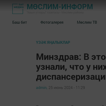
МӨСЛИМ-ИНФОРМ
"Авыл утлары" газетасы - Мөслим районы
Баш бит
Фотогалерея
Мөслим ТВ
ҮЗӘК ЯҢАЛЫКЛАР
Минздрав: В это
узнали, что у ни
диспансеризаци
admin,
25 июнь 2024 - 11:29