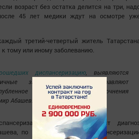
 если возраст без остатка делится на три, над
 после 45 лет медики ждут на осмотре уж
каждый третий-четвертый житель Татарстан
 к тому или иному заболеванию.
рошедших диспансеризацию
, выявляются
ичные заболевания. Их направляют
лубленное обследование для уточнения
мир Абашев.
ансеризации пациенту поставят диагно
ашева, по мере проведения диспансеризаци