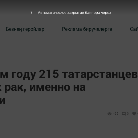
6
Автоматическое закрытие баннера через
Безнең геройлар
Реклама бирүчеләргә
Сай
м году 215 татарстанцев
х рак, именно на
и
465
0