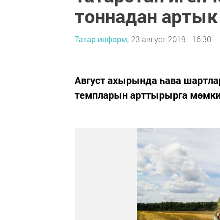
тоннадан арты
Татар-информ,
23 август 2019 - 16:30
​​​​​​​Август ахырында һава ш
темпларын арттырырга мөмки