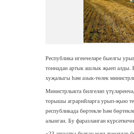
Республика игенчеләре быелгы уры
тоннадан артык ашлык җыеп алды. 
хуҗалыгы һәм азык-төлек министрл
Министрлыкта билгеләп үтүләренчә
торышы аграрийларга урып-җыю те
республикада бөртекле һәм бөртекл
алынган. Бу фаразланган күрсәткечн
«23 августка булган мәгълүматлар 