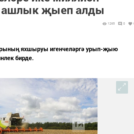
к ашлык җыеп алды
1265
0
артларының яхшыруы игенчеләргә урып-җыю
нлек бирде.