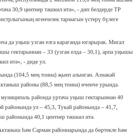
ача 30,9 центнер тәшкил итә», - дип белдерде ТР
истрлыгының игенчелек тармагын үстерү бүлеге
ча да уңыш узган елга караганда югарырак. Мисал
ышы гектарыннан – 33 (узган елда – 30,1), арпа уңышы
кил итә», - диде ул.
нында (104,5 мең тонна) җыеп алынган. Азнакай
 Актаныш районы (88,5 мең тонна) өченче урында.
т муниципаль районда уртача уңыш гектарыннан 40
әй районында ул – 45,3, Тукай районында – 41,7,
ш районында 40,1 центнер тәшкил итә.
Актаныш һәм Сарман районнарында да бөртекле һәм