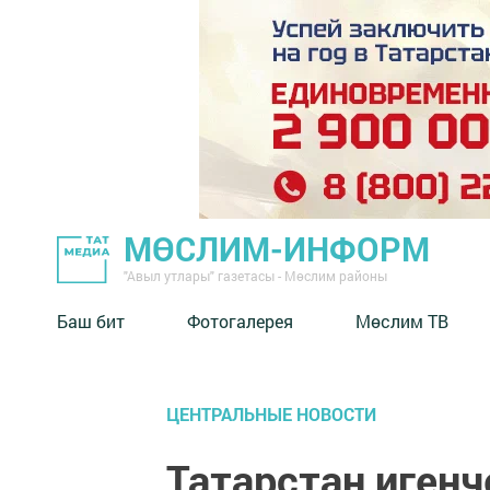
МӨСЛИМ-ИНФОРМ
"Авыл утлары" газетасы - Мөслим районы
Баш бит
Фотогалерея
Мөслим ТВ
ЦЕНТРАЛЬНЫЕ НОВОСТИ
Татарстан игенч