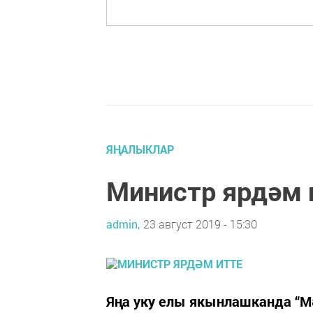
ЯҢАЛЫКЛАР
Министр ярдәм 
admin,
23 август 2019 - 15:30
Яңа уку елы якынлашканда “Мә