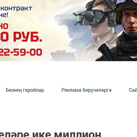
Безнең геройлар
Реклама бирүчеләргә
Сай
еләре ике миллион