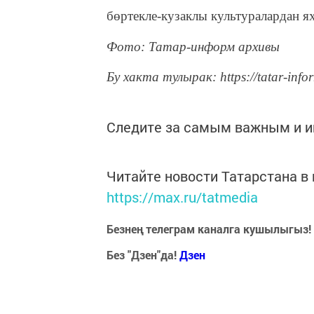
бөртекле-кузаклы культуралардан я
Фото: Татар-информ архивы
Бу хакта тулырак: https://tatar-info
Следите за самым важным и 
Читайте новости Татарстана 
https://max.ru/tatmedia
Безнең телеграм каналга кушылыгыз!
Без "Дзен"да!
Д
зен