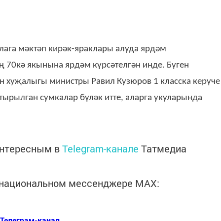
лага мәктәп кирәк-яраклары алуда ярдәм
 70кә якынына ярдәм күрсәтелгән инде. Бүген
н хуҗалыгы министры Равил Кузюров 1 класска керүче
утырылган сумкалар бүләк итте, аларга укуларында
интересным в
Telegram-канале
Татмедиа
в национальном мессенджере MАХ:
Телеграм-канал