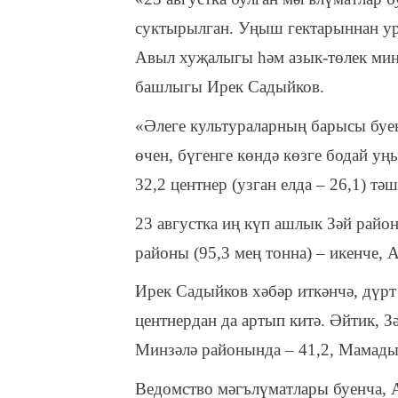
суктырылган. Уңыш гектарыннан урт
Авыл хуҗалыгы һәм азык-төлек мин
башлыгы Ирек Садыйков.
«Әлеге культураларның барысы буен
өчен, бүгенге көндә көзге бодай уң
32,2 центнер (узган елда – 26,1) тәш
23 августка иң күп ашлык Зәй райо
районы (95,3 мең тонна) – икенче,
Ирек Садыйков хәбәр иткәнчә, дүр
центнердан да артып китә. Әйтик, З
Минзәлә районында – 41,2, Мамады
Ведомство мәгълүматлары буенча, 