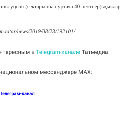
хшы уңыш (гектарыннан уртача 40 центнер) җыялар.
rm.tatar/news/2019/08/23/192101/
интересным в
Telegram-канале
Татмедиа
в национальном мессенджере MАХ:
Телеграм-канал