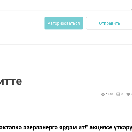
Отправить
Авторизоваться
итте
1418
0
ктәпкә әзерләнергә ярдәм ит!” акциясе үткәр