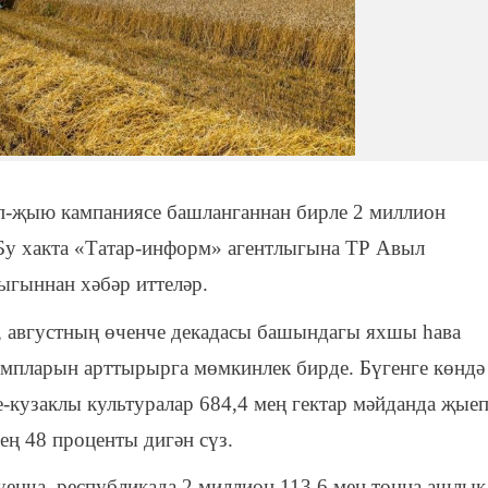
п-җыю кампаниясе башланганнан бирле 2 миллион
Бу хакта «Татар-информ» агентлыгына ТР Авыл
ыгыннан хәбәр иттеләр.
, августның өченче декадасы башындагы яхшы һава
мпларын арттырырга мөмкинлек бирде. Бүгенге көндә
е-кузаклы культуралар 684,4 мең гектар мәйданда җые
ең 48 проценты дигән сүз.
буенча, республикада 2 миллион 113,6 мең тонна ашлык