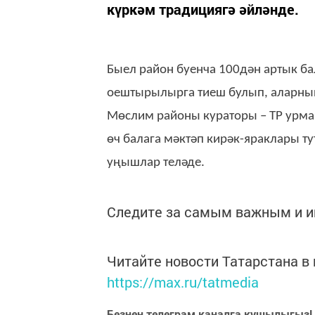
күркәм традициягә әйләнде.
Быел район буенча 100дән артык ба
оештырылырга тиеш булып, аларның
Мөслим районы кураторы – ТР урма
өч балага мәктәп кирәк-яраклары т
уңышлар теләде.
Следите за самым важным и 
Читайте новости Татарстана 
https://max.ru/tatmedia
Безнең телеграм каналга кушылыгыз!