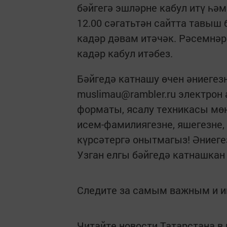
бәйгегә эшләрне кабул итү һә
12.00 сәгатьтән сайтта тавыш 
кадәр дәвам итәчәк. Рәсемнәр
кадәр кабул итәбез.
Бәйгедә катнашу өчен әниегез
muslimau@rambler.ru электрон
форматы, ясалу техникасы мөһ
исем-фамилиягезне, яшегезне
күрсәтергә онытмагыз! Әниеге
Узган елгы бәйгедә катнашкан
Следите за самым важным и 
Читайте новости Татарстана 