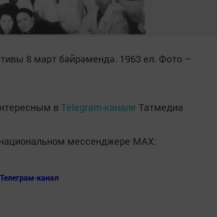
тивы 8 март бәйрәмендә. 1963 ел. Фото –
интересным в
Telegram-канале
Татмедиа
в национальном мессенджере MАХ:
Телеграм-канал