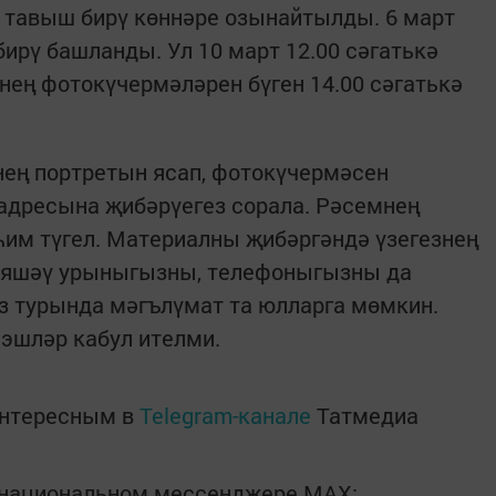
м тавыш бирү көннәре озынайтылды. 6 март
бирү башланды. Ул 10 март 12.00 сәгатькә
нең фотокүчермәләрен бүген 14.00 сәгатькә
нең портретын ясап, фотокүчермәсен
 адресына җибәрүегез сорала. Рәсемнең
им түгел. Материалны җибәргәндә үзегезнең
, яшәү урыныгызны, телефоныгызны да
з турында мәгълүмат та юлларга мөмкин.
 эшләр кабул ителми.
интересным в
Telegram-канале
Татмедиа
в национальном мессенджере MАХ: