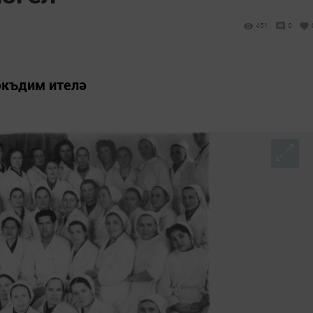
451
0
әкъдим ителә