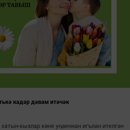
атькә кадәр дәвам итәчәк
 хатын-кызлар көне уңаеннан игълан ителгән