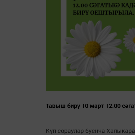
Тавыш бирү 10 март 12.00 сәг
Күп сораулар буенча Халыкара