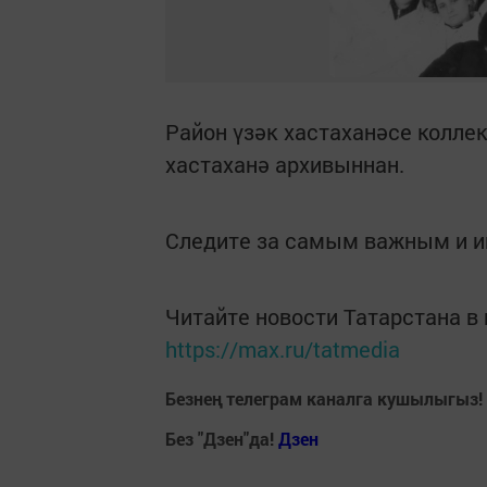
Район үзәк хастаханәсе коллек
хастаханә архивыннан.
Следите за самым важным и 
Читайте новости Татарстана 
https://max.ru/tatmedia
Безнең телеграм каналга кушылыгыз!
Без "Дзен"да!
Д
зен