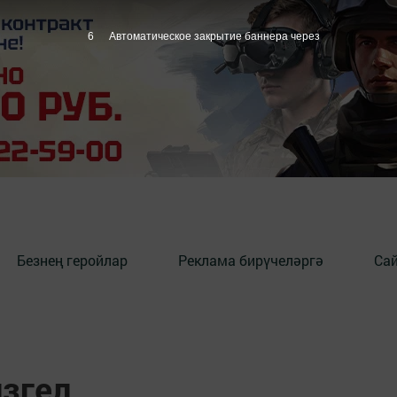
5
Автоматическое закрытие баннера через
Безнең геройлар
Реклама бирүчеләргә
Сай
изгел