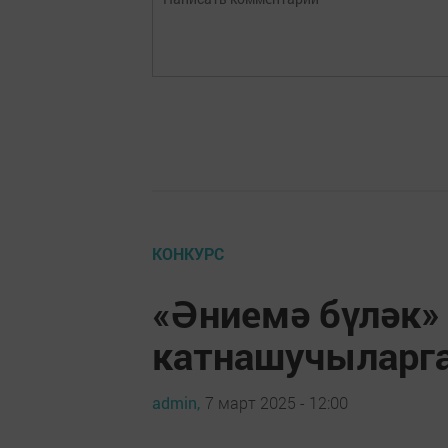
КОНКУРС
«Әниемә бүләк»
катнашучыларга
admin,
7 март 2025 - 12:00