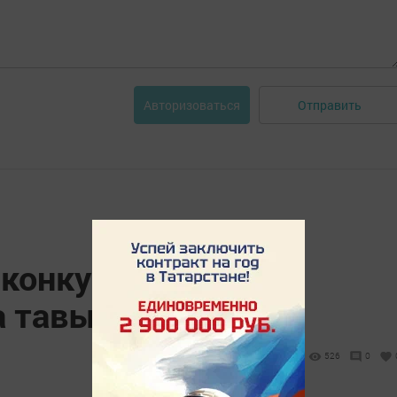
Отправить
Авторизоваться
 конкурсында
 тавыш бирегез!!!
526
0