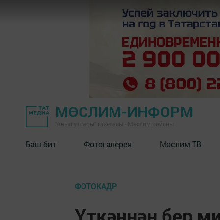
МӨСЛИМ-ИНФОРМ
"Авыл утлары" газетасы - Мөслим районы
Баш бит
Фотогалерея
Мөслим ТВ
ФОТОКАДР
Үткәннән бер м