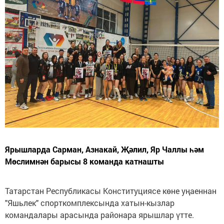
Ярышларда Сарман, Азнакай, Җәлил, Яр Чаллы һәм
Мөслимнән барысы 8 команда катнашты
Татарстан Республикасы Конституциясе көне уңаеннан
"Яшьлек" спорткомплексында хатын-кызлар
командалары арасында районара ярышлар үтте.