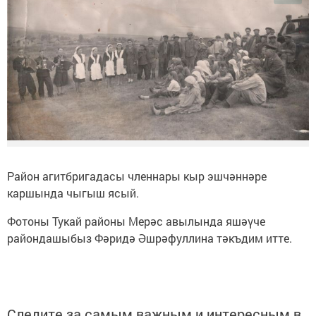
Район агитбригадасы членнары кыр эшчәннәре
каршында чыгыш ясый.
Фотоны Тукай районы Мерәс авылында яшәүче
райондашыбыз Фәридә Әшрәфуллина тәкъдим итте.
Следите за самым важным и интересным в