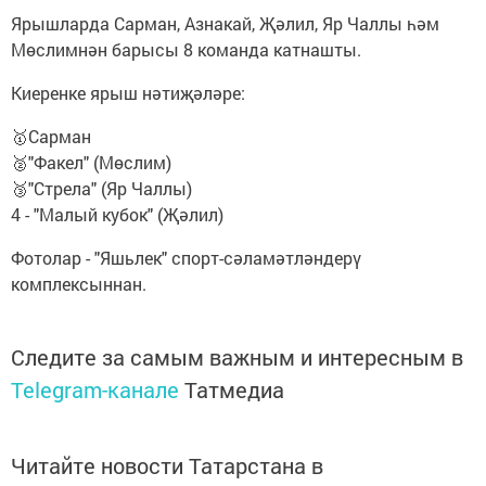
Ярышларда Сарман, Азнакай, Җәлил, Яр Чаллы һәм
Мөслимнән барысы 8 команда катнашты.
Киеренке ярыш нәтиҗәләре:
🥇Сарман
🥈"Факел" (Мөслим)
🥉"Стрела" (Яр Чаллы)
4 - "Малый кубок" (Җәлил)
Фотолар - "Яшьлек" спорт-сәламәтләндерү
комплексыннан.
Следите за самым важным и интересным в
Telegram-канале
Татмедиа
Читайте новости Татарстана в