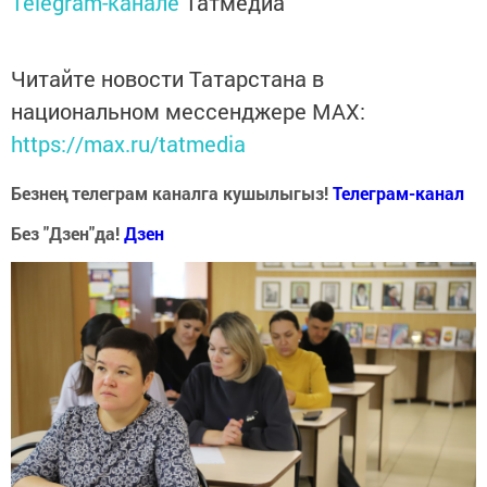
Telegram-канале
Татмедиа
Читайте новости Татарстана в
национальном мессенджере MАХ:
https://max.ru/tatmedia
Безнең телеграм каналга кушылыгыз!
Телеграм-канал
Без "Дзен"да!
Д
зен