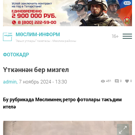
МӨСЛИМ-ИНФОРМ
16+
"Авыл утлары" газетасы - Мөслим районы
ФОТОКАДР
Үткәннән бер мизгел
admin,
7 ноябрь 2024 - 13:30
451
0
0
Бу рубрикада Мөслимнең ретро фотолары тәкъдим
ителә