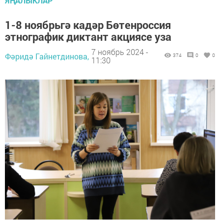
ЯҢАЛЫКЛАР
1-8 ноябрьгә кадәр Бөтенроссия
этнографик диктант акциясе уза
7 ноябрь 2024 -
Фәридә Гайнетдинова,
374
0
0
11:30