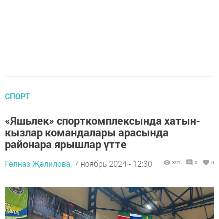
СПОРТ
«Яшьлек» спорткомплексында хатын-
кызлар командалары арасында
районара ярышлар үтте
Гөлназ Җәлилова,
7 ноябрь 2024 - 12:30
391
0
0