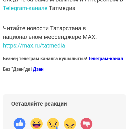
Telegram-канале
Татмедиа
Читайте новости Татарстана в
национальном мессенджере MАХ:
https://max.ru/tatmedia
Безнең телеграм каналга кушылыгыз!
Телеграм-канал
Без "Дзен"да!
Д
зен
Оставляйте реакции