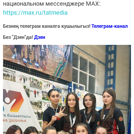
национальном мессенджере MАХ:
https://max.ru/tatmedia
Безнең телеграм каналга кушылыгыз!
Телеграм-канал
Без "Дзен"да!
Д
зен