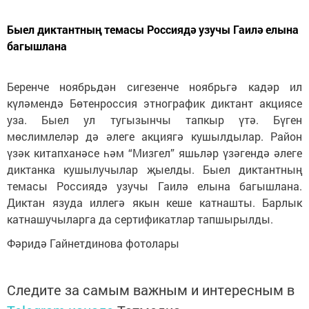
Быел диктантның темасы Россиядә узучы Гаилә елына
багышлана
Беренче ноябрьдән сигезенче ноябрьгә кадәр ил
күләмендә Бөтенроссия этнографик диктант акциясе
уза. Быел ул тугызынчы тапкыр үтә. Бүген
мөслимлеләр дә әлеге акциягә кушылдылар. Район
үзәк китапханәсе һәм “Мизгел” яшьләр үзәгендә әлеге
диктанка кушылучылар җыелды. Быел диктантның
темасы Россиядә узучы Гаилә елына багышлана.
Диктан язуда иллегә якын кеше катнашты. Барлык
катнашучыларга да сертификатлар тапшырылды.
Фәридә Гайнетдинова фотолары
Следите за самым важным и интересным в