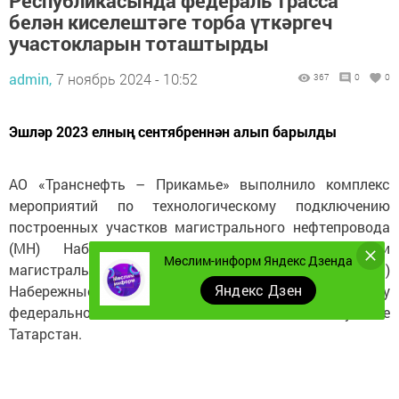
Республикасында федераль трасса
белән киселештәге торба үткәргеч
участокларын тоташтырды
admin,
7 ноябрь 2024 - 10:52
367
0
0
Эшләр 2023 елның сентябреннән алып барылды
АО «Транснефть – Прикамье» выполнило комплекс
мероприятий по технологическому подключению
построенных участков магистрального нефтепровода
(МН) Набережные Челны – Альметьевск и
Мөслим-информ Яндекс Дзенда
магистрального нефтепродуктопровода (МНПП)
Яндекс Дзен
Набережные Челны - Альметьевск через трассу
федерального значения М-7 «Волга» в Республике
Татарстан.
Участки линейной части были переуложены в рамках
проекта ФКУ «Волго-Вятскуправтодор» по