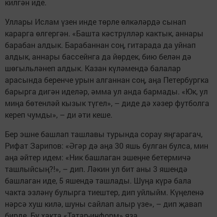
килгән иде.
Уллары Ислам үзен инде төрле өлкәләрдә сынап
карарга өлгергән. «Башта кәстрүлләр кактык, аннары
барабан алдык. Барабаннан соң, гитарада да уйнап
алдык, аннары бассейнга да йөрдек, бию белән дә
шөгыльләнеп алдык. Казан күләмендә балалар
арасында беренче урын алганнан соң, аңа Петербургка
барырга дигән иделәр, әмма ул анда бармады. «Юк, ул
миңа бөтенләй кызык түгел», – диде дә хәзер футболга
кереп чумды», – ди әти кеше.
Бер эшне башлап ташлавы турында сорау яңгарагач,
Рифат Зарипов: «Әгәр дә аңа 30 яшь булган булса, мин
аңа әйтер идем: «Ник башлаган эшеңне бетермичә
ташлыйсың?!», – дип. Ләкин ул бит аны 3 яшендә
башлаган иде, 5 яшендә ташлады. Шуңа күрә бала
чакта эзләнү булырга тиештер, дип уйлыйм. Күңеленә
нәрсә хуш килә, шуны сайлап алыр үзе», – дип җавап
бирде. Бу хакта «Татар-информ» яза.