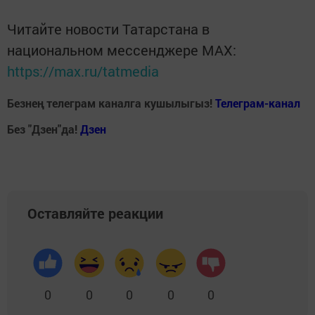
Читайте новости Татарстана в
национальном мессенджере MАХ:
https://max.ru/tatmedia
Безнең телеграм каналга кушылыгыз!
Телеграм-канал
Без "Дзен"да!
Д
зен
Оставляйте реакции
0
0
0
0
0