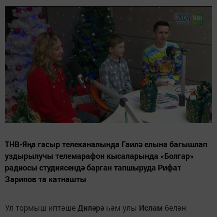
ТНВ-Яңа гасыр телеканалында Гаилә елына багышлап
уздырылучы телемарафон кысаларында «Болгар»
радиосы студиясендә барган тапшыруда Рифат
Зарипов та катнашты
Ул тормыш иптәше
Диләрә
һәм улы
Ислам
белән