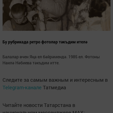
Бу рубрикада ретро фотолар тәкъдим ителә
Балалар өчен Яңа ел бәйрәмендә. 1985 ел. Фотоны
Наилә Нәбиева тәкъдим итте.
Следите за самым важным и интересным в
Telegram-канале
Татмедиа
Читайте новости Татарстана в
национальном мессенджере MАХ: