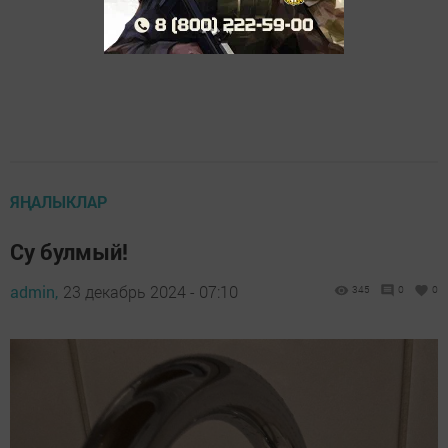
ЯҢАЛЫКЛАР
Су булмый!
admin,
23 декабрь 2024 - 07:10
345
0
0