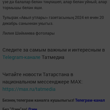
үзе дә балалар белән тиңләшеп, алар белән уйный, алар
тормышы белән яши.
Тулырак «Авыл утлары» газетасының 2024 ел өчен 20
декабрь саныннан укыгыз.
Лилия Шәймиева фотолары
Следите за самым важным и интересным в
Telegram-канале
Татмедиа
Читайте новости Татарстана в
национальном мессенджере MАХ:
https://max.ru/tatmedia
Безнең телеграм каналга кушылыгыз!
Телеграм-канал
Без "Дзен"да!
Д
зен