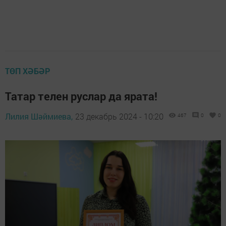
ТӨП ХӘБӘР
Татар телен руслар да ярата!
Лилия Шәймиева,
23 декабрь 2024 - 10:20
467
0
0