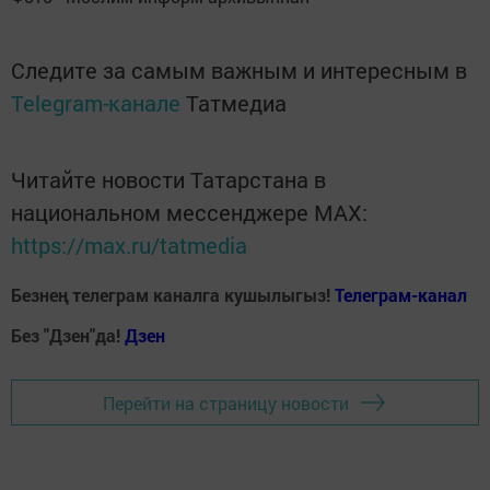
Следите за самым важным и интересным в
Telegram-канале
Татмедиа
Читайте новости Татарстана в
национальном мессенджере MАХ:
https://max.ru/tatmedia
Безнең телеграм каналга кушылыгыз!
Телеграм-канал
Без "Дзен"да!
Д
зен
Перейти на страницу новости