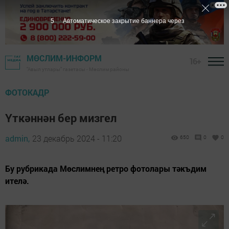
3
Автоматическое закрытие баннера через
МӨСЛИМ-ИНФОРМ
16+
"Авыл утлары" газетасы - Мөслим районы
ФОТОКАДР
Үткәннән бер мизгел
admin,
23 декабрь 2024 - 11:20
650
0
0
Бу рубрикада Мөслимнең ретро фотолары тәкъдим
ителә.