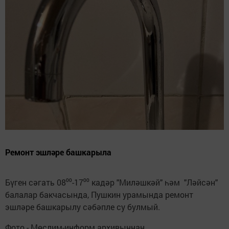
Ремонт эшләре башкарыла
Бүген сәгать 08⁰⁰-17⁰⁰ кадәр "Миләшкәй" һәм "Ләйсән"
балалар бакчасында, Пушкин урамында ремонт
эшләре башкарылу сәбәпле су булмый.
Фото - Мөслим-информ архивыннан