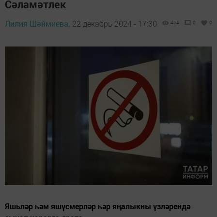
Сәламәтлек
Лилия Шәймиева,
22 декабрь 2024 - 17:30
454
0
0
Яшьләр һәм яшүсмерләр һәр яңалыкны үзләрендә