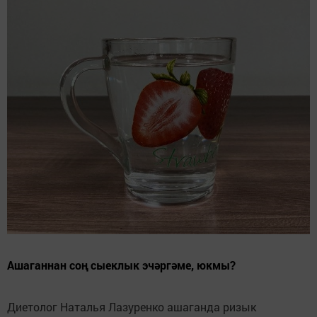
Ашаганнан соң сыеклык эчәргәме, юкмы?
Диетолог Наталья Лазуренко ашаганда ризык