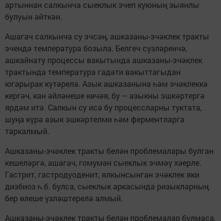
артыннан салкынча сыеклык эчеп куюның зыянлы
булуын әйткән.
Ашагач салкынча су эчсәң, ашказаны-эчәклек тракты
эчендә температура бозыла. Белгеч сүзләренчә,
ашкайнату процессы вакытында ашказаны-эчәклек
трактында температура гадәти вакыттагыдан
югарырак күтәрелә. Азык ашказанына һәм эчәклеккә
кергәч, кан әйләнеше көчәя, бу – азыкны эшкәртергә
ярдәм итә. Салкын су исә бу процессларны туктата,
шуңа күрә азык эшкәртелми һәм ферментларга
таркалмый.
Ашказаны-эчәклек тракты белән проблемалары булган
кешеләргә, ашагач, гомумән сыеклык эчмәү хәерле.
Гастрит, гастродуоденит, ялкынсынган эчәклек яки
дизбиоз һ.б. булса, сыеклык аркасында ризыкларның
бер өлеше үзләштерелә алмый.
Ашказаны-эчәклек тракты белән проблемалар булмаса,