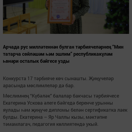
Арчада рус милләтеннән булган тәрбиячеләрнең “Мин
татарча сөйләшәм һәм эшлим” республикакүләм
һөнәри осталык бәйгесе узды
Конкурста 17 тәрбияче көч сынашты. Җиңүчеләр
арасында мөслимлеләр дә бар.
Мөслимнең “Күбәләк” балалар бакчасы тәрбиячесе
Екатерина Ускова әлеге бәйгедә беренче урынны
яулады һәм җиңүче дипломы белән сертификатка лаек
булды. Екатерина – Яр Чаллы кызы, мәктәпне
тәмамлагач, педагогия көллиятендә укый.