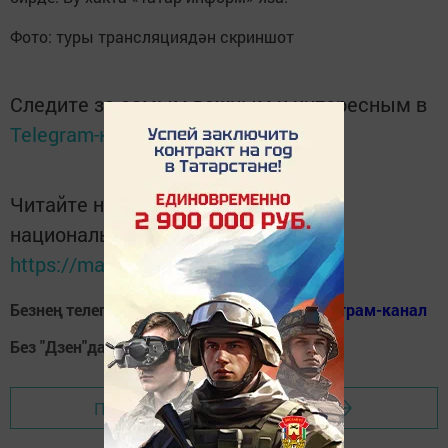
Фото: туры трансляциядән скриншот
Следите за самым важным и интересным в
Telegram-канале
Татмедиа
Читайте новости Татарстана в
национальном мессенджере MАХ:
https://max.ru/tatmedia
Безнең телеграм каналга кушылыгыз!
Телеграм-канал
Без "Дзен"да!
Д
зен
Перейти на страницу новости