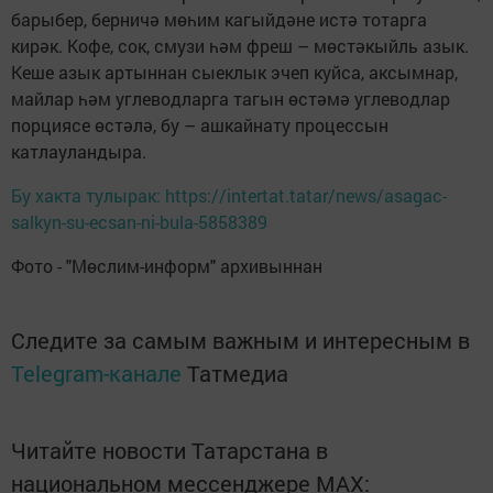
барыбер, берничә мөһим кагыйдәне истә тотарга
кирәк. Кофе, сок, смузи һәм фреш – мөстәкыйль азык.
Кеше азык артыннан сыеклык эчеп куйса, аксымнар,
майлар һәм углеводларга тагын өстәмә углеводлар
порциясе өстәлә, бу – ашкайнату процессын
катлауландыра.
Бу хакта тулырак: https://intertat.tatar/news/asagac-
salkyn-su-ecsan-ni-bula-5858389
Фото - "Мөслим-информ" архивыннан
Следите за самым важным и интересным в
Telegram-канале
Татмедиа
Читайте новости Татарстана в
национальном мессенджере MАХ: