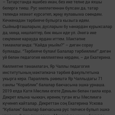
– Татарстанда яшибез икән, без ике телне дә яхшы
белергә тиеш. Рус милләтеннән булсам да, татар
телендә хезмәт күрсәтеп, җиңү яулавыма сөендем.
Кечкенәдән тәрбияче булырга кызыга идем.
Сыйныфташларым, дусларым бу һөнәрдән курыксалар
да, миңа, нишләптер, бик якын иде ул. Әнигә ике
сеңлемне карауда ярдәм иттем. Мәктәпне
тәмамлаганда: “Кайда укыйм?” – дигән сорау
булмады. “Тәрбияче булам! Балалар тәрбиялим!” дигән
уй белән педагогия көллиятенә кердем, – ди Екатерина.
Көллиятне тәмамлагач, Яр Чаллы педагогия
институтының мәктәпкәчә тәрбия факультетына
укырга керә. Параллель рәвештә Яр Чаллыдагы 71
санлы “Кораблик” балалар бакчасына эшкә урнаша.
2019 елда Катя Мөслим егете Демьян белән гаилә кора.
Декрет ялына чыккач, иренең туган ягы Мөслимгә
күченеп кайталар. Декреттан соң Екатерина Ускова
“Күбәләк” балалар бакчасына рус телчесе булып эшкә