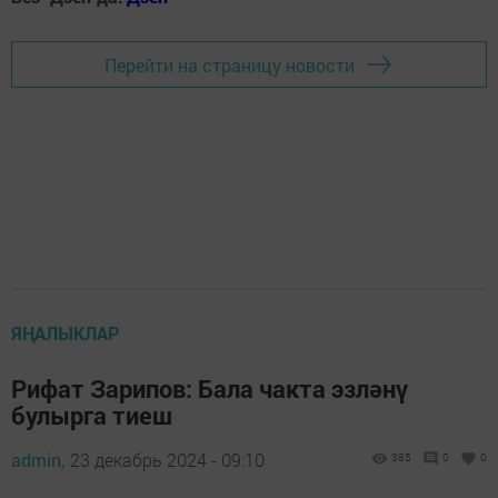
Перейти на страницу новости
ЯҢАЛЫКЛАР
Рифат Зарипов: Бала чакта эзләнү
булырга тиеш
admin,
23 декабрь 2024 - 09:10
385
0
0