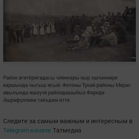
Район агитбригадасы членнары кыр эшчәннәре
каршында чыгыш ясый. Фотоны Тукай районы Мерәс
авылында яшәүче райондашыбыз Фәридә
Әшрәфуллина тәкъдим итте.
Следите за самым важным и интересным в
Telegram-канале
Татмедиа