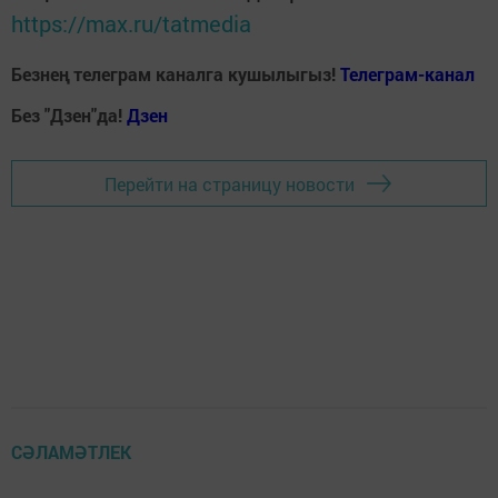
https://max.ru/tatmedia
Безнең телеграм каналга кушылыгыз!
Телеграм-канал
Без "Дзен"да!
Д
зен
Перейти на страницу новости
СӘЛАМӘТЛЕК