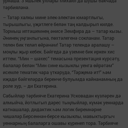
урнаша. 3 яшьлек уллары Михаил да шушы бакчада
тәрбияләнә.
– Татар халкы мине элек-электән юмартлыгы,
тырышлыгы, үҗәтлеге белән таң калдырып килде.
Тормыш иптәшемнең әнисе Земфира да – татар кызы.
Әнинең уңганлыгына, пөхтәлегенә сокланам. Татар
телен бик теләп өйрәнәм! Татар телендә аралашу –
моңлы җыр кебек. Бәйгедә дә үземне бик иркен хис
иттем. “Мин – шәхес” темасына презентация күрсәтү,
балалар белән “Мин сине кызыклы уенга өйрәтәм”
исемле тематик чара үткәрүдә, “Тәрҗемә ит!” һәм
иҗади бәйгеләрдә беренче булуымда кайнанамның да
роле зур, – ди Екатерина.
Сабыйлар тәрбияче Екатерина Усковадан күзләрен дә
алмыйча, йотлыгып дәрес тыңлыйлар, күмәк уеннарда
катнашалар, дидактик һәм логик биремнәрне
чишәләр.Берсеннән-берсе кызыклы, мавыктыргыч
уеннарның балаларга ошавы күренеп тора. Тәрбияче